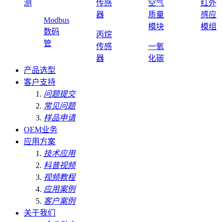
测
传感
空气
红外
器
质量
感应
Modbus
模块
模组
数码
丙烷
管
传感
一氧
器
化碳
产品选型
客户支持
问题提交
常见问题
样品申请
OEM业务
应用方案
技术应用
科普视频
视频教程
应用案例
客户案例
关于我们