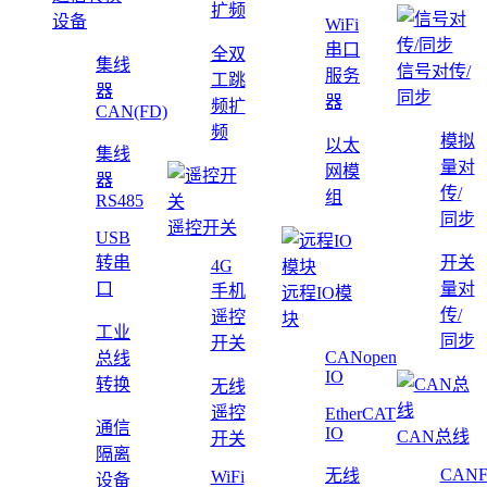
扩频
设备
WiFi
串口
全双
集线
信号对传/
服务
工跳
器
同步
器
频扩
CAN(FD)
频
模拟
以太
集线
量对
网模
器
传/
组
RS485
同步
遥控开关
USB
转串
开关
4G
口
量对
手机
远程IO模
传/
遥控
块
工业
同步
开关
CANopen
总线
IO
转换
无线
遥控
EtherCAT
通信
IO
CAN总线
开关
隔离
CAN
无线
WiFi
设备