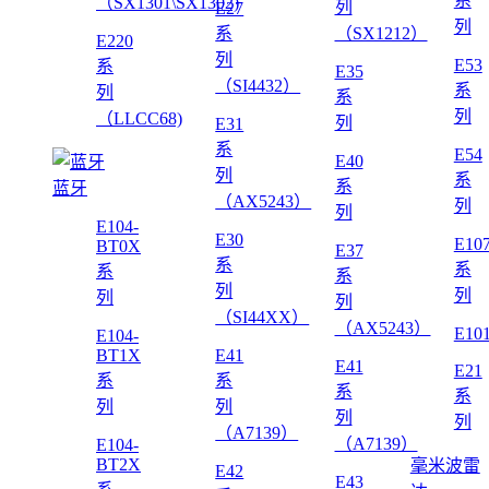
系
（SX1301\SX1302)
列
E27
列
系
（SX1212）
E220
列
E53
系
E35
（SI4432）
系
列
系
列
（LLCC68)
列
E31
系
E54
E40
列
系
系
蓝牙
（AX5243）
列
列
E104-
E30
E10
BT0X
E37
系
系
系
系
列
列
列
列
（SI44XX）
（AX5243）
E10
E104-
BT1X
E41
E41
E21
系
系
系
系
列
列
列
列
（A7139）
（A7139）
E104-
BT2X
毫米波雷
E42
E43