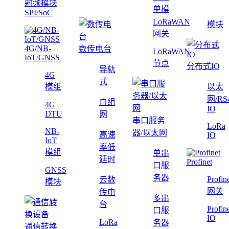
射频模块
单模
SPI/SoC
LoRaWAN
模块
网关
4G/NB-
数传电台
LoRaWAN
IoT/GNSS
节点
分布式IO
导轨
4G
式
模组
以太
网/RS
自组
4G
IO
DTU
网
串口服务
LoRa
NB-
器/以太网
高速
IO
IoT
率低
模组
单串
延时
Profinet
口服
GNSS
务器
Profin
云数
模块
网关
传电
多串
台
Profin
口服
IO
LoRa
务器
通信转换