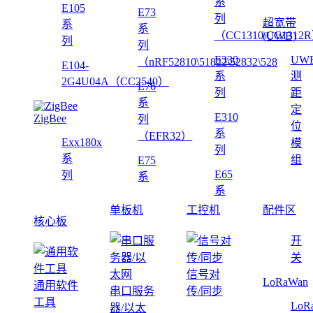
系
E105
E73
列
超宽带
系
系
（CC1310\CC1312
(UWB)
列
列
E330
UW
（nRF52810\51822\52832\528
E104-
系
测
2G4U04A（CC2540）
E76
列
距
系
定
E310
ZigBee
列
位
系
（EFR32）
Exx180x
模
列
系
组
E75
E65
列
系
系
单板机
工控机
配件区
核心板
开
关
信号对
LoRaWan
通用软件
串口服务
传/同步
工具
LoR
器/以太