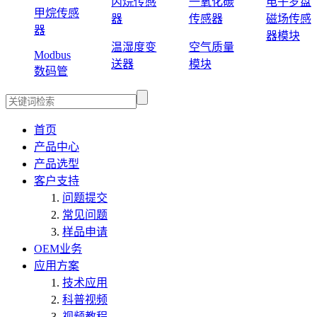
丙烷传感
一氧化碳
电子罗盘
甲烷传感
器
传感器
磁场传感
器
器模块
温湿度变
空气质量
Modbus
送器
模块
数码管
首页
产品中心
产品选型
客户支持
问题提交
常见问题
样品申请
OEM业务
应用方案
技术应用
科普视频
视频教程