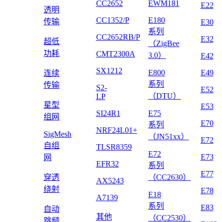
CC2652
EWM181
E22
透明
CC1352/P
E180
传输
E30
系列
CC2652RB/P
E32
超低
（ZigBee
功耗
CMT2300A
3.0）
E42
SX1212
E800
E49
连续
系列
传输
S2-
E52
（DTU）
LP
星型
E53
SI24R1
E75
组网
E70
系列
NRF24L01+
SigMesh
（JN51xx）
E72
自组
TLSR8359
E72
E73
网
EFR32
系列
E77
穿透
（CC2630）
AX5243
绕射
E78
E18
A7139
系列
E83
自动
其他
（CC2530）
跳频