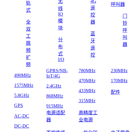
4G
无
轨
呼叫器
遥
线
式
IO
控
门
模
全
器
铃
块
双
呼
蓝
工
叫
分
牙
跳
器
布
遥
频
式
控
扩
I/O
频
GPRS/NB-
780MHz
230MHz
490MHz
IoT/4G
470MHz
170MHz
1575MHz
2.4GHz
433MHz
配件
5.8GHz
868MHz
315MHz
GPS
915MHz
电源适配
高精度工
AC-DC
器
业电源
DC-DC