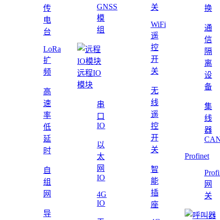
GNSS
关
传
换
模
电
WiFi
通
组
台
遥
信
控
LoRa
隔
开
扩
离
关
频
远程IO
设
模块
备
无
高
线
速
串
集
遥
率
口
线
IO
控
低
器
开
延
CAN
以
关
时
Profinet
太
网
智
自
Profi
IO
能
组
网
插
网
4G
关
IO
座
导