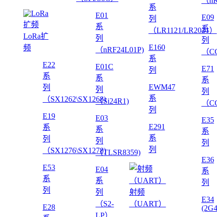
（nR
系
E01
E09
列
系
系
（LR1121/LR2021）
LoRa扩
列
列
E160
频
（nRF24L01P)
（CC
系
E22
E01C
E71
列
系
系
系
EWM47
列
列
列
系
（SX1262\SX1268)
（Si24R1)
（CC
列
E19
E03
E35
E291
系
系
系
系
列
列
列
列
（SX1276\SX1278)
（TLSR8359)
E36
E53
E04
系
系
系
列
列
列
射频
E34
（S2-
（UART）
E28
(2G
LP）