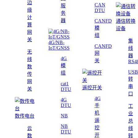
边
CAN
服
缘
DTU
务
计
器
CANFD
通信转换
算
模
设备
网
组
关
集
4G/NB-
CANFD
IoT/GNSS
线
无
网
器
4G
线
关
RS4
模
数
USB
组
传
转
网
cat1
串
遥控开关
关
DTU
口
4G
4G
DTU
手
工
机
业
NB
数传电台
遥
总
NB
控
云
线
DTU
开
数
转