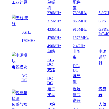
工业计算
单板
配件
机
区
230MHz
780MHz
5.8GH
天
315MHz
868MHz
GPS
线
433MHz
915MHz
GPRS
5GHz
IoT/4
470MHz
1575MHz
170MHz
490MHz
2.4GHz
单路
非隔
电源
离
适配
AC-
器
DC
DC-
电源模块
双路
DC
AC-
隔离
DC-
DC
型
DC
电子
温湿
传感
罗盘
度变
器
送器
传感与探
甲烷
人体