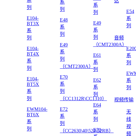
系
达
系
系
列
列
E54
列
E104-
系
E48
E49
BT3X
列
系
系
系
列
列
列
音频
（CMT2300A）
E49
E104-
E20
系
BT4X
E61
系
列
系
系
列
（CMT2300A）
列
列
EWM
E70
E104-
E62
系
系
BT5X
系
列
系
列
列
列
（CC1312R\CC1310）
视频传输
E64
EWM104-
E72
系
无
BT6X
系
列
线
系
列
视
列
E70
（CC2630\40\52P\52RB）
频