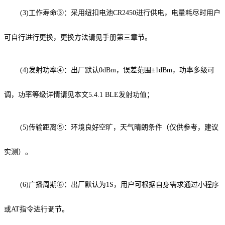
(3)工作寿命③：采用纽扣电池CR2450进行供电，电量耗尽时用户
可自行进行更换，更换方法请见手册第三章节。
(4)发射功率④：出厂默认0dBm，误差范围±1dBm，功率多级可
调，功率等级详情请见本文5.4.1 BLE发射功值；
(5)传输距离⑤：环境良好空旷，天气晴朗条件（仅供参考，建议
实测）。
(6)广播周期⑥：出厂默认为1S，用户可根据自身需求通过小程序
或AT指令进行调节。