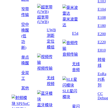
E103
窄带
E104
传输
超宽带
E108
毫米波雷
(UWB)
空中
达
E180
UWB
唤醒
E54
E200
测距
(低
定位
功
E220
模组
耗)
E810
音频传输
单点
转接
唤醒
无线
线
视频传输
音频
全双
EoRa
无线
工
PI系
视频
列
其他
SLE星闪
CC
模块
Debug
蓝牙模块
星闪