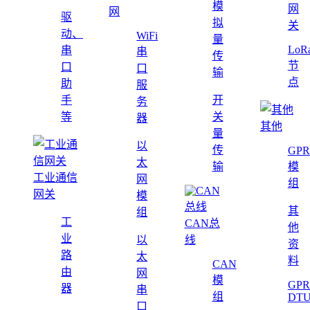
模
网
网
驱
拟
关
动、
WiFi
量
LoR
串
串
传
节
口
口
输
点
助
服
手
开
务
等
关
器
其他
量
以
传
GPR
太
输
模
工业通信
网
组
网关
模
其
组
工
CAN总
他
业
以
线
资
路
太
料
CAN
由
网
模
GPR
器
串
组
DT
口