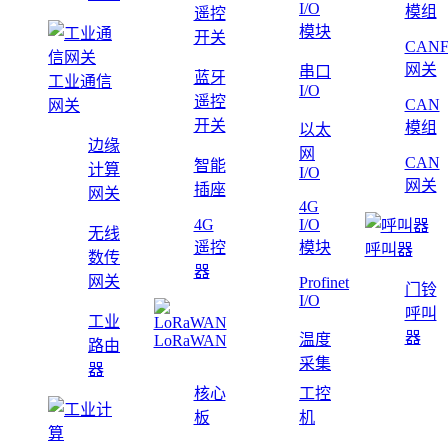
I/O
模组
遥控
模块
开关
CAN
网关
串口
蓝牙
工业通信
I/O
遥控
CAN
网关
开关
模组
以太
边缘
网
CAN
智能
计算
I/O
网关
插座
网关
4G
4G
I/O
无线
遥控
模块
呼叫器
数传
器
网关
Profinet
门铃
I/O
呼叫
工业
器
温度
LoRaWAN
路由
采集
器
核心
工控
板
机