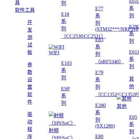
E61
列
系
E77
软件工具
E18
系
列
系
开
列
E29
列
(STM32***/NRF518
发
系
（CC2530\CC2531）
测
E83
列
试
系
E61
板
WIFI
列
系
（nRF5340）
E103
参
列
系
数
E79
列
其
设
系
他
置
列
ESP
软
（CC1352\CC1352
系
件
列
E280
其他
系
驱
E05
列
动
系
(SX1280)
程
射频
列
E80
序
（SPI/SoC）