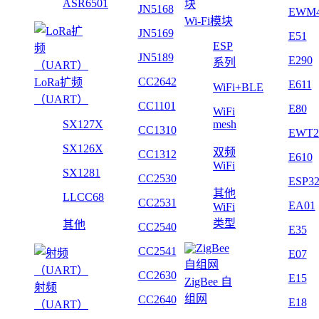
ASR6501
JN5168
EWM
Wi-Fi模块
JN5169
E51
ESP
JN5189
E290
系列
CC2642
LoRa扩频
E611
WiFi+BLE
（UART）
CC1101
E80
WiFi
SX127X
mesh
CC1310
EWT2
SX126X
双频
CC1312
E610
WiFi
SX1281
CC2530
ESP3
其他
LLCC68
CC2531
EA01
WiFi
类型
其他
CC2540
E35
CC2541
E07
CC2630
E15
ZigBee 自
射频
组网
CC2640
E18
（UART）