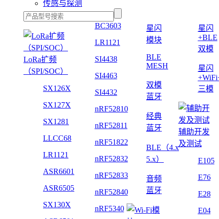
传感与探测
BC3603
星闪
星闪
+BLE
模块
LR1121
双模
BLE
SI4438
LoRa扩频
MESH
星闪
（SPI/SOC）
SI4463
+WiF
双模
SX126X
三模
SI4432
蓝牙
SX127X
nRF52810
经典
SX1281
nRF52811
蓝牙
辅助开发
LLCC68
nRF51822
及测试
BLE（4.x
LR1121
nRF52832
5.x）
E105
ASR6601
nRF52833
E76
音频
ASR6505
蓝牙
nRF52840
E28
SX130X
nRF5340
E04