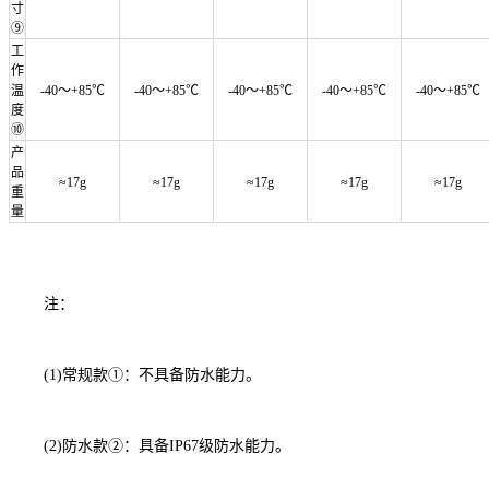
寸
⑨
工
作
温
-40～+85℃
-40～+85℃
-40～+85℃
-40～+85℃
-40～+85℃
度
⑩
产
品
≈17g
≈17g
≈17g
≈17g
≈17g
重
量
注：
(1)常规款①：不具备防水能力。
(2)防水款②：具备IP67级防水能力。