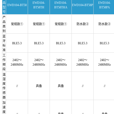
品
EWD104-
EWD104-
EWD104-
EWD104-BT58
EWD104-BT58P
型
BT58TH
BT58THA
BT58PA
号
产
品
常规款
①
常规款
①
常规款
①
防水款
②
防水款
②
类
别
蓝
牙
BLE5.3
BLE5.3
BLE5.3
BLE5.3
BLE5.3
标
准
工
作
2402～
2402～
2402～
2402～
2402～
频
2480MHz
2480MHz
2480MHz
2480MHz
2480MHz
段
温
湿
度
//
具备
具备
//
//
传
感
器
加
速
度