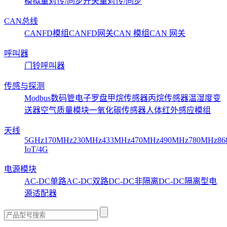
模拟量对传/同步
开关量对传/同步
CAN总线
CANFD模组
CANFD网关
CAN 模组
CAN 网关
呼叫器
门铃呼叫器
传感与探测
Modbus数码管
电子罗盘
甲烷传感器
丙烷传感器
温湿度变
送器
空气质量模块
一氧化碳传感器
人体红外感应模组
天线
5GHz
170MHz
230MHz
433MHz
470MHz
490MHz
780MHz
86
IoT/4G
电源模块
AC-DC单路
AC-DC双路
DC-DC非隔离
DC-DC隔离型
电
源适配器