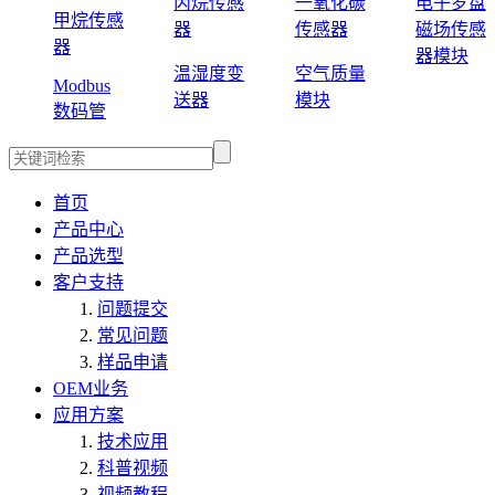
丙烷传感
一氧化碳
电子罗盘
甲烷传感
器
传感器
磁场传感
器
器模块
温湿度变
空气质量
Modbus
送器
模块
数码管
首页
产品中心
产品选型
客户支持
问题提交
常见问题
样品申请
OEM业务
应用方案
技术应用
科普视频
视频教程