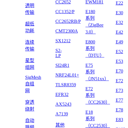
CC2652
EWM181
E22
透明
CC1352/P
E180
传输
E30
系列
CC2652RB/P
E32
超低
（ZigBee
功耗
CMT2300A
3.0）
E42
SX1212
E800
E49
连续
系列
传输
S2-
E52
（DTU）
LP
星型
E53
SI24R1
E75
组网
E70
系列
NRF24L01+
SigMesh
（JN51xx）
E72
自组
TLSR8359
E72
E73
网
EFR32
系列
E77
穿透
（CC2630）
AX5243
绕射
E78
E18
A7139
系列
E83
自动
其他
（CC2530）
跳频