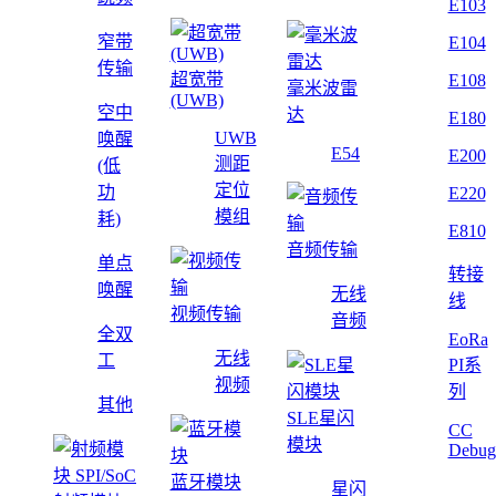
E103
窄带
E104
传输
超宽带
E108
毫米波雷
(UWB)
空中
达
E180
UWB
唤醒
E54
E200
测距
(低
定位
功
E220
模组
耗)
E810
音频传输
单点
转接
唤醒
无线
线
视频传输
音频
全双
EoRa
无线
工
PI系
视频
列
其他
SLE星闪
CC
模块
Debug
蓝牙模块
星闪