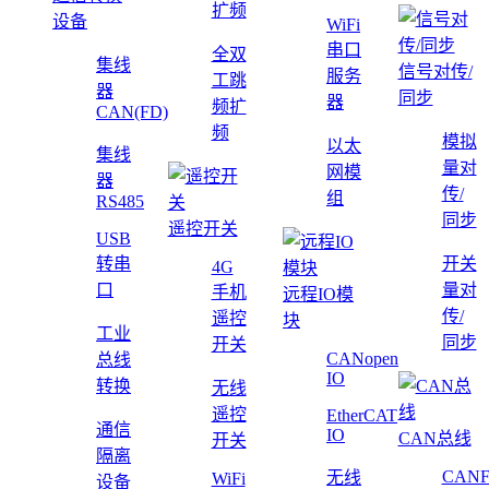
扩频
设备
WiFi
串口
全双
集线
信号对传/
服务
工跳
器
同步
器
频扩
CAN(FD)
频
模拟
以太
集线
量对
网模
器
传/
组
RS485
同步
遥控开关
USB
转串
开关
4G
口
量对
手机
远程IO模
传/
遥控
块
工业
同步
开关
CANopen
总线
IO
转换
无线
遥控
EtherCAT
通信
IO
CAN总线
开关
隔离
CAN
无线
WiFi
设备