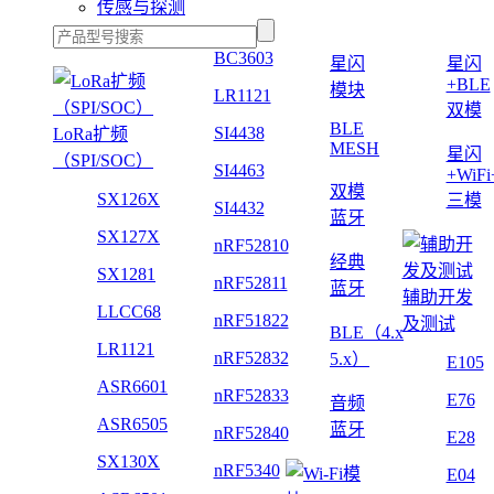
传感与探测
BC3603
星闪
星闪
+BLE
模块
LR1121
双模
BLE
SI4438
LoRa扩频
MESH
星闪
（SPI/SOC）
SI4463
+WiF
双模
SX126X
三模
SI4432
蓝牙
SX127X
nRF52810
经典
SX1281
nRF52811
蓝牙
辅助开发
LLCC68
nRF51822
及测试
BLE（4.x
LR1121
nRF52832
5.x）
E105
ASR6601
nRF52833
E76
音频
ASR6505
蓝牙
nRF52840
E28
SX130X
nRF5340
E04