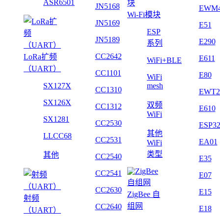
ASR6501
JN5168
EWM
Wi-Fi模块
JN5169
E51
ESP
JN5189
E290
系列
CC2642
LoRa扩频
E611
WiFi+BLE
（UART）
CC1101
E80
WiFi
SX127X
mesh
CC1310
EWT2
SX126X
双频
CC1312
E610
WiFi
SX1281
CC2530
ESP3
其他
LLCC68
CC2531
EA01
WiFi
类型
其他
CC2540
E35
CC2541
E07
CC2630
E15
ZigBee 自
射频
组网
CC2640
E18
（UART）