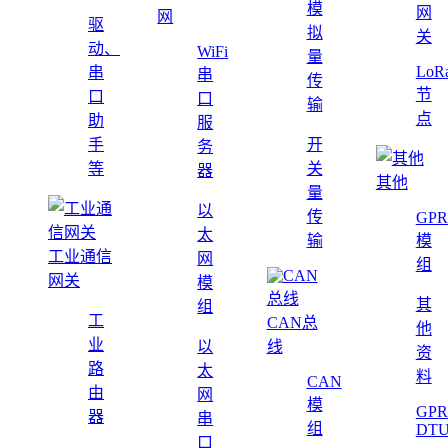
模
网
网
驱
拟
关
动、
WiFi
量
LoR
串
串
传
节
口
口
输
点
助
服
手
开
务
等
关
器
其他
量
以
传
GPR
太
输
模
工业通信
网
组
网关
模
其
组
工
CAN总
他
业
以
线
资
路
太
料
CAN
由
网
模
GPR
器
串
组
DT
口