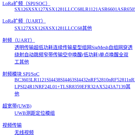
LoRa扩频（SPI/SOC）
SX126X
SX127X
SX1281
LLCC68
LR1121
ASR6601
ASR650
LoRa扩频（UART）
SX127X
SX126X
SX1281
LLCC68
其他
射频（UART）
透明传输
超低功耗
连续传输
星型组网
SigMesh自组网
穿透
绕射
自动跳频
窄带传输
空中唤醒(低功耗)
单点唤醒
全双
工
其他
射频模块 SPI/SoC
BC3603
LR1121
SI4438
SI4463
SI4432
nRF52810
nRF52811
nR
LP
SI24R1
NRF24L01+
TLSR8359
EFR32
AX5243
A7139
其
他
超宽带(UWB)
UWB测距定位模组
视频传输
无线视频