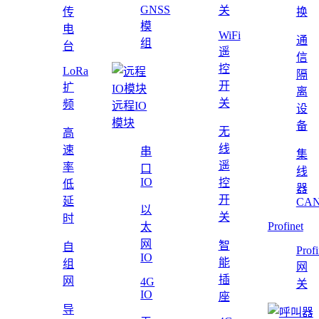
GNSS
关
传
换
模
电
WiFi
通
组
台
遥
信
控
LoRa
隔
开
扩
离
关
频
远程IO
设
模块
备
无
高
线
速
串
集
遥
率
口
线
IO
控
低
器
开
延
CAN
以
关
时
Profinet
太
网
智
自
Profi
IO
能
组
网
插
网
4G
关
IO
座
导