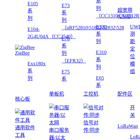
系
E105
E73
列
超宽带
系
系
（CC1310\CC1312
(UWB)
列
列
E330
UW
（nRF52810\51822\52832\528
E104-
系
测
2G4U04A（CC2540）
E76
列
距
系
定
E310
ZigBee
列
位
系
（EFR32）
Exx180x
模
列
系
组
E75
E65
列
系
系
单板机
工控机
配件区
核心板
开
关
信号对
LoRaWan
通用软件
串口服务
传/同步
工具
LoR
器/以太