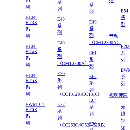
系
达
系
系
列
列
E54
列
E104-
系
E48
E49
BT3X
列
系
系
系
列
列
列
音频
（CMT2300A）
E49
E104-
E20
系
BT4X
E61
系
列
系
系
列
（CMT2300A）
列
列
EWM
E70
E104-
E62
系
系
BT5X
系
列
系
列
列
列
（CC1312R\CC1310）
视频传输
E64
EWM104-
E72
系
无
BT6X
系
列
线
系
列
视
列
E70
（CC2630\40\52P\52RB）
频