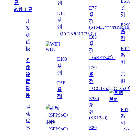
E61
列
系
E77
软件工具
E18
系
列
系
开
列
E29
列
(STM32***/NRF518
发
系
（CC2530\CC2531）
测
E83
列
试
系
E61
板
WIFI
列
系
（nRF5340）
E103
参
列
系
数
E79
列
其
设
系
他
置
列
ESP
软
（CC1352\CC1352
系
件
列
E280
其他
系
驱
E05
列
动
系
(SX1280)
程
射频
列
E80
序
（SPI/SoC）