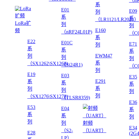
（nR
系
E01
E09
列
系
系
（LR1121/LR2021）
LoRa扩
列
列
E160
频
（nRF24L01P)
（CC
系
E22
E01C
E71
列
系
系
系
EWM47
列
列
列
系
（SX1262\SX1268)
（Si24R1)
（CC
列
E19
E03
E35
E291
系
系
系
系
列
列
列
列
（SX1276\SX1278)
（TLSR8359)
E36
E53
E04
系
系
系
列
列
列
射频
E34
（S2-
（UART）
E28
(2G
LP）