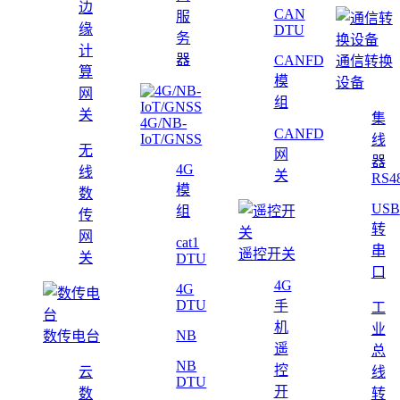
边
CAN
服
缘
DTU
务
计
器
CANFD
通信转换
算
模
设备
网
组
关
集
4G/NB-
CANFD
IoT/GNSS
线
无
网
器
4G
线
关
RS4
模
数
USB
组
传
转
网
cat1
串
遥控开关
关
DTU
口
4G
4G
DTU
手
工
机
业
NB
数传电台
遥
总
NB
控
云
线
DTU
开
数
转