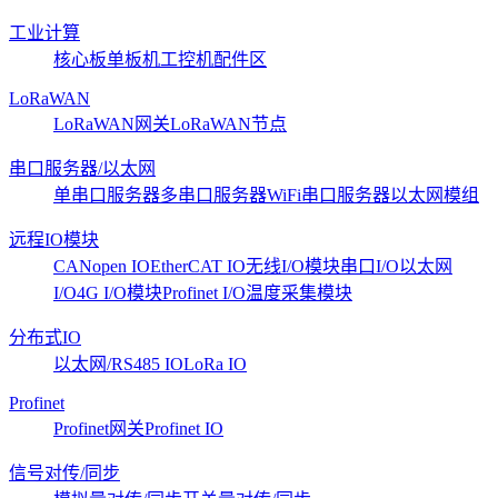
工业计算
核心板
单板机
工控机
配件区
LoRaWAN
LoRaWAN网关
LoRaWAN节点
串口服务器/以太网
单串口服务器
多串口服务器
WiFi串口服务器
以太网模组
远程IO模块
CANopen IO
EtherCAT IO
无线I/O模块
串口I/O
以太网
I/O
4G I/O模块
Profinet I/O
温度采集模块
分布式IO
以太网/RS485 IO
LoRa IO
Profinet
Profinet网关
Profinet IO
信号对传/同步