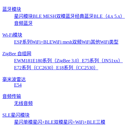
蓝牙模块
星闪模块
BLE MESH
双模蓝牙
经典蓝牙
BLE（4.x 5.x）
音频蓝牙
Wi-Fi模块
ESP系列
WiFi+BLE
WiFi mesh
双频WiFi
其他WiFi类型
ZigBee 自组网
EWM181
E180系列（ZigBee 3.0）
E75系列（JN51xx）
E72系列（CC2630）
E18系列（CC2530）
毫米波雷达
E54
音频传输
无线音频
SLE星闪模块
星闪单模
星闪+BLE双模
星闪+WiFi+BLE三模