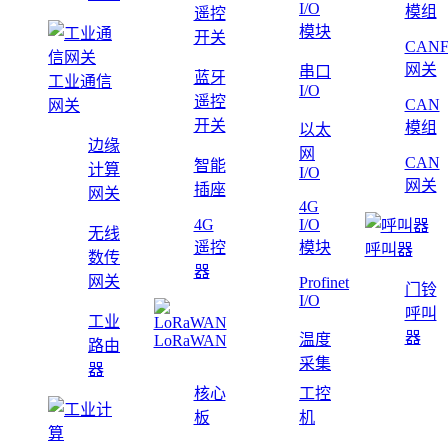
I/O
模组
遥控
模块
开关
CAN
网关
串口
蓝牙
工业通信
I/O
遥控
CAN
网关
开关
模组
以太
边缘
网
CAN
智能
计算
I/O
网关
插座
网关
4G
4G
I/O
无线
遥控
模块
呼叫器
数传
器
网关
Profinet
门铃
I/O
呼叫
工业
器
温度
LoRaWAN
路由
采集
器
核心
工控
板
机