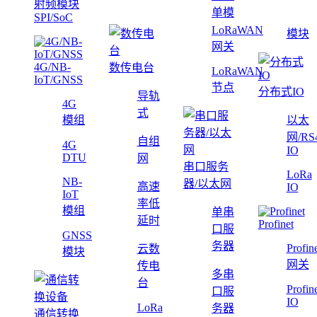
射频模块
单模
SPI/SoC
LoRaWAN
模块
网关
4G/NB-
数传电台
LoRaWAN
IoT/GNSS
节点
分布式IO
导轨
4G
式
模组
以太
网/RS
自组
4G
IO
DTU
网
串口服务
LoRa
NB-
器/以太网
高速
IO
IoT
率低
模组
单串
延时
Profinet
口服
GNSS
务器
Profin
云数
模块
网关
传电
多串
台
Profin
口服
IO
LoRa
务器
通信转换