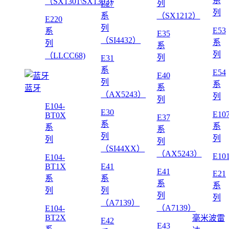
系
（SX1301\SX1302)
列
E27
列
系
（SX1212）
E220
列
E53
系
E35
（SI4432）
系
列
系
列
（LLCC68)
列
E31
系
E54
E40
列
系
系
蓝牙
（AX5243）
列
列
E104-
E30
E10
BT0X
E37
系
系
系
系
列
列
列
列
（SI44XX）
（AX5243）
E10
E104-
BT1X
E41
E41
E21
系
系
系
系
列
列
列
列
（A7139）
（A7139）
E104-
BT2X
毫米波雷
E42
E43