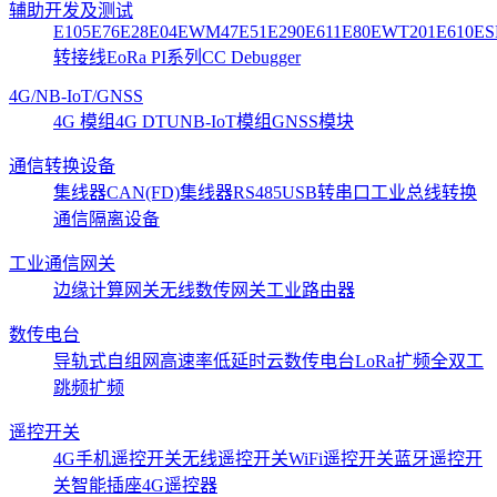
辅助开发及测试
E105
E76
E28
E04
EWM47
E51
E290
E611
E80
EWT201
E610
ES
转接线
EoRa PI系列
CC Debugger
4G/NB-IoT/GNSS
4G 模组
4G DTU
NB-IoT模组
GNSS模块
通信转换设备
集线器CAN(FD)
集线器RS485
USB转串口
工业总线转换
通信隔离设备
工业通信网关
边缘计算网关
无线数传网关
工业路由器
数传电台
导轨式
自组网
高速率低延时
云数传电台
LoRa扩频
全双工
跳频扩频
遥控开关
4G手机遥控开关
无线遥控开关
WiFi遥控开关
蓝牙遥控开
关
智能插座
4G遥控器