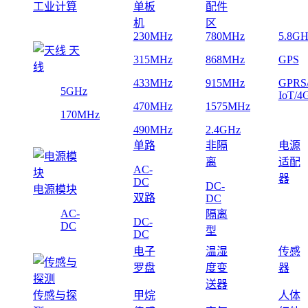
工业计算
单板
配件
机
区
230MHz
780MHz
5.8GH
天
315MHz
868MHz
GPS
线
433MHz
915MHz
GPRS
5GHz
IoT/4
470MHz
1575MHz
170MHz
490MHz
2.4GHz
单路
非隔
电源
离
适配
AC-
器
DC
DC-
电源模块
双路
DC
AC-
隔离
DC-
DC
型
DC
电子
温湿
传感
罗盘
度变
器
送器
传感与探
甲烷
人体