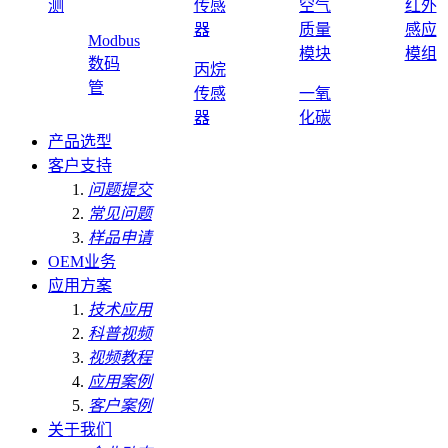
测
传感
空气
红外
器
质量
感应
Modbus
模块
模组
数码
丙烷
管
传感
一氧
器
化碳
产品选型
客户支持
问题提交
常见问题
样品申请
OEM业务
应用方案
技术应用
科普视频
视频教程
应用案例
客户案例
关于我们