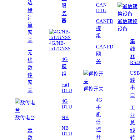
边
CAN
服
缘
DTU
务
计
器
CANFD
通信转换
算
模
设备
网
组
关
集
4G/NB-
CANFD
IoT/GNSS
线
无
网
器
4G
线
关
RS4
模
数
USB
组
传
转
网
cat1
串
遥控开关
关
DTU
口
4G
4G
DTU
手
工
机
业
NB
数传电台
遥
总
NB
控
云
线
DTU
开
数
转