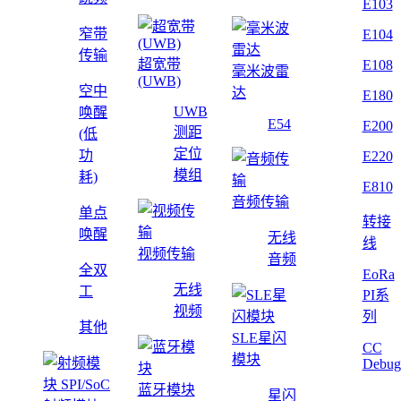
E103
窄带
E104
传输
超宽带
E108
毫米波雷
(UWB)
空中
达
E180
UWB
唤醒
E54
E200
测距
(低
定位
功
E220
模组
耗)
E810
音频传输
单点
转接
唤醒
无线
线
视频传输
音频
全双
EoRa
无线
工
PI系
视频
列
其他
SLE星闪
CC
模块
Debug
蓝牙模块
星闪