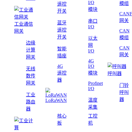
I/O
模组
遥控
模块
开关
CAN
网关
串口
蓝牙
工业通信
I/O
遥控
CAN
网关
开关
模组
以太
边缘
网
CAN
智能
计算
I/O
网关
插座
网关
4G
4G
I/O
无线
遥控
模块
呼叫器
数传
器
网关
Profinet
门铃
I/O
呼叫
工业
器
温度
LoRaWAN
路由
采集
器
核心
工控
板
机