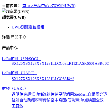
当前位置：
首页 >
产品中心 >
超宽带(UWB)
超宽带(UWB)
UWB测距定位模组
筛选
产品中心
产品中心
LoRa扩频（SPI/SOC）
SX126X
SX127X
SX1281
LLCC68
LR1121
ASR6601
ASR650
LoRa扩频（UART）
SX127X
SX126X
SX1281
LLCC68
其他
射频（UART）
透明传输
超低功耗
连续传输
星型组网
SigMesh自组网
穿透
绕射
自动跳频
窄带传输
空中唤醒(低功耗)
单点唤醒
全双
工
其他