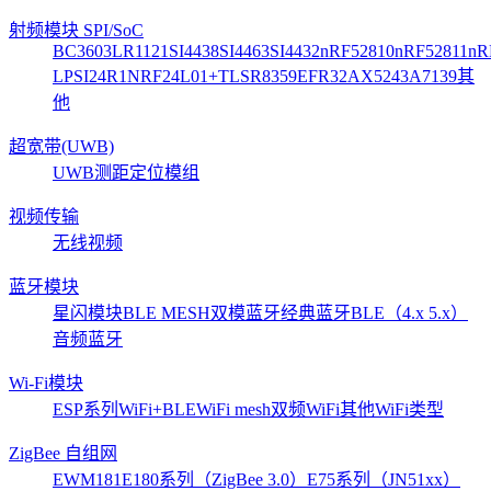
射频模块 SPI/SoC
BC3603
LR1121
SI4438
SI4463
SI4432
nRF52810
nRF52811
nR
LP
SI24R1
NRF24L01+
TLSR8359
EFR32
AX5243
A7139
其
他
超宽带(UWB)
UWB测距定位模组
视频传输
无线视频
蓝牙模块
星闪模块
BLE MESH
双模蓝牙
经典蓝牙
BLE（4.x 5.x）
音频蓝牙
Wi-Fi模块
ESP系列
WiFi+BLE
WiFi mesh
双频WiFi
其他WiFi类型
ZigBee 自组网
EWM181
E180系列（ZigBee 3.0）
E75系列（JN51xx）