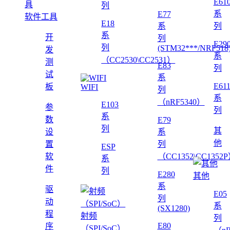
E61
列
系
E77
软件工具
E18
系
列
系
开
列
E29
列
(STM32***/NRF518
发
系
（CC2530\CC2531）
测
E83
列
试
系
E61
板
WIFI
列
系
（nRF5340）
E103
参
列
系
数
E79
列
其
设
系
他
置
列
ESP
软
（CC1352\CC1352
系
件
列
E280
其他
系
驱
E05
列
动
系
(SX1280)
程
射频
列
E80
序
（SPI/SoC）