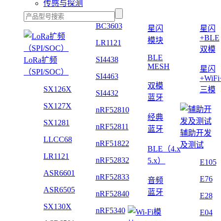
传感与探测
BC3603
星闪
星闪
+BLE
模块
LR1121
双模
BLE
SI4438
LoRa扩频
MESH
星闪
（SPI/SOC）
SI4463
+WiF
双模
SX126X
三模
SI4432
蓝牙
SX127X
nRF52810
经典
SX1281
nRF52811
蓝牙
辅助开发
LLCC68
nRF51822
及测试
BLE（4.x
LR1121
nRF52832
5.x）
E105
ASR6601
nRF52833
E76
音频
ASR6505
蓝牙
nRF52840
E28
SX130X
nRF5340
E04