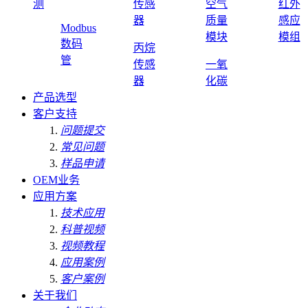
测
传感
空气
红外
器
质量
感应
Modbus
模块
模组
数码
丙烷
管
传感
一氧
器
化碳
产品选型
客户支持
问题提交
常见问题
样品申请
OEM业务
应用方案
技术应用
科普视频
视频教程
应用案例
客户案例
关于我们