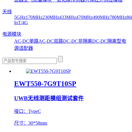
天线
5GHz
170MHz
230MHz
433MHz
470MHz
490MHz
780MHz
86
IoT/4G
电源模块
AC-DC单路
AC-DC双路
DC-DC非隔离
DC-DC隔离型
电
源适配器
EWT550-7G9T10SP
UWB无线测距模组测试套件
接口：
TypeC
尺寸：
30*58mm