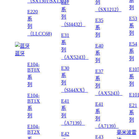
系
（SX1301\SX1302)
列
E27
列
系
（SX1212）
E220
列
E53
系
E35
（SI4432）
系
列
系
列
（LLCC68)
列
E31
系
E54
E40
列
系
系
蓝牙
（AX5243）
列
列
E104-
E30
E10
BT0X
E37
系
系
系
系
列
列
列
列
（SI44XX）
（AX5243）
E10
E104-
BT1X
E41
E41
E21
系
系
系
系
列
列
列
列
（A7139）
（A7139）
E104-
BT2X
毫米波雷
E42
E43