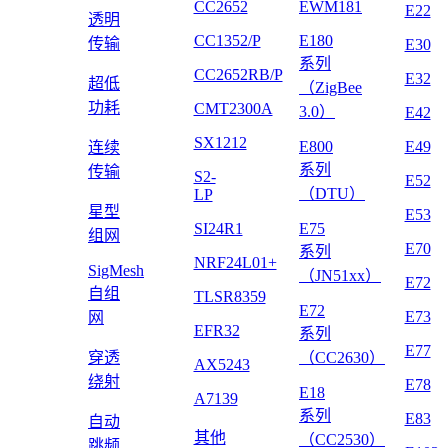
CC2652
EWM181
E22
透明
CC1352/P
E180
传输
E30
系列
CC2652RB/P
E32
超低
（ZigBee
功耗
CMT2300A
3.0）
E42
SX1212
E800
E49
连续
系列
传输
S2-
E52
（DTU）
LP
星型
E53
SI24R1
E75
组网
E70
系列
NRF24L01+
SigMesh
（JN51xx）
E72
自组
TLSR8359
E72
E73
网
EFR32
系列
E77
穿透
（CC2630）
AX5243
绕射
E78
E18
A7139
系列
E83
自动
其他
（CC2530）
跳频