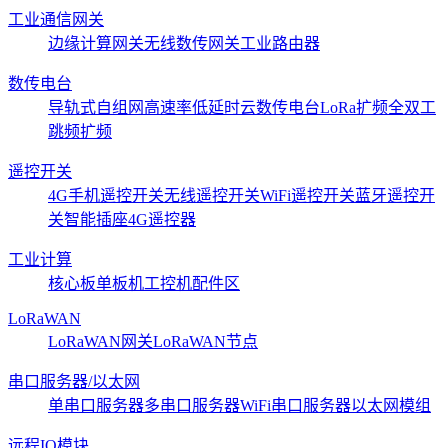
工业通信网关
边缘计算网关
无线数传网关
工业路由器
数传电台
导轨式
自组网
高速率低延时
云数传电台
LoRa扩频
全双工
跳频扩频
遥控开关
4G手机遥控开关
无线遥控开关
WiFi遥控开关
蓝牙遥控开
关
智能插座
4G遥控器
工业计算
核心板
单板机
工控机
配件区
LoRaWAN
LoRaWAN网关
LoRaWAN节点
串口服务器/以太网
单串口服务器
多串口服务器
WiFi串口服务器
以太网模组
远程IO模块