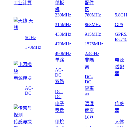
工业计算
单板
配件
机
区
230MHz
780MHz
5.8GH
天
315MHz
868MHz
GPS
线
433MHz
915MHz
GPRS
5GHz
IoT/4
470MHz
1575MHz
170MHz
490MHz
2.4GHz
单路
非隔
电源
离
适配
AC-
器
DC
DC-
电源模块
双路
DC
AC-
隔离
DC-
DC
型
DC
电子
温湿
传感
罗盘
度变
器
送器
传感与探
甲烷
人体