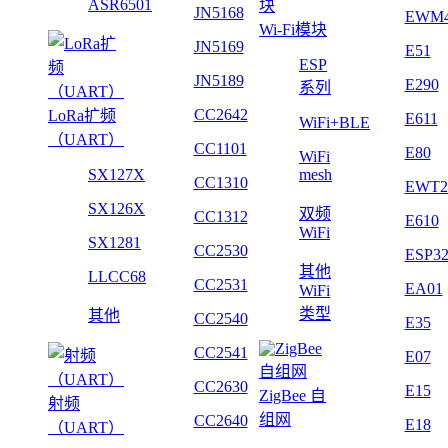
ASR6501
JN5168
EWM
Wi-Fi模块
JN5169
E51
ESP
JN5189
E290
系列
CC2642
LoRa扩频
E611
WiFi+BLE
（UART）
CC1101
E80
WiFi
SX127X
mesh
CC1310
EWT2
SX126X
双频
CC1312
E610
WiFi
SX1281
CC2530
ESP3
其他
LLCC68
CC2531
EA01
WiFi
类型
其他
CC2540
E35
CC2541
E07
CC2630
E15
ZigBee 自
射频
组网
CC2640
E18
（UART）