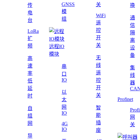
GNSS
关
传
换
模
电
WiFi
通
组
台
遥
信
控
LoRa
隔
开
扩
离
关
频
远程IO
设
模块
备
无
高
线
速
串
集
遥
率
口
线
IO
控
低
器
开
延
CAN
以
关
时
Profinet
太
网
智
自
Profi
IO
能
组
网
插
网
4G
关
IO
座
导