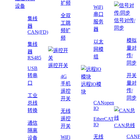
扩频
设备
WiFi
串口
全双
集线
信号对传/
服务
工跳
器
同步
器
频扩
CAN(FD)
频
模拟
以太
集线
量对
网模
器
传/
组
RS485
同步
遥控开关
USB
转串
开关
4G
口
量对
手机
远程IO模
传/
遥控
块
工业
同步
开关
CANopen
总线
IO
转换
无线
遥控
EtherCAT
通信
IO
CAN总线
开关
隔离
CAN
无线
WiFi
设备