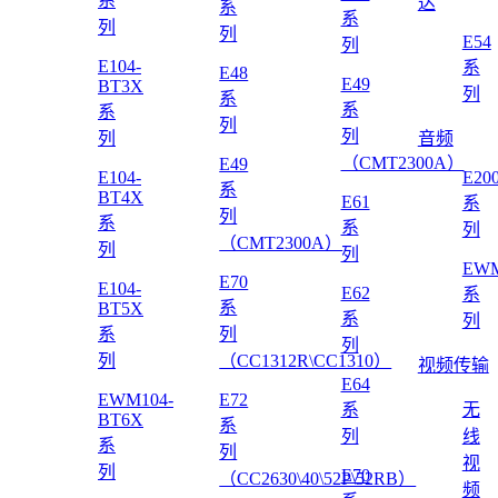
系
达
系
系
列
列
E54
列
E104-
系
E48
E49
BT3X
列
系
系
系
列
列
列
音频
（CMT2300A）
E49
E104-
E20
系
BT4X
E61
系
列
系
系
列
（CMT2300A）
列
列
EWM
E70
E104-
E62
系
系
BT5X
系
列
系
列
列
列
（CC1312R\CC1310）
视频传输
E64
EWM104-
E72
系
无
BT6X
系
列
线
系
列
视
列
E70
（CC2630\40\52P\52RB）
频