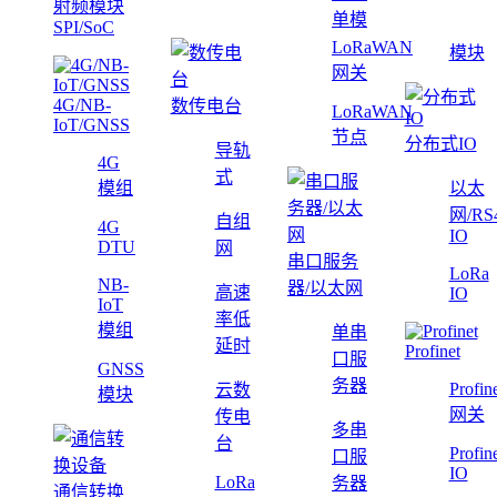
射频模块
单模
SPI/SoC
LoRaWAN
模块
网关
4G/NB-
数传电台
LoRaWAN
IoT/GNSS
节点
分布式IO
导轨
4G
式
模组
以太
网/RS
自组
4G
IO
DTU
网
串口服务
LoRa
NB-
器/以太网
高速
IO
IoT
率低
模组
单串
延时
Profinet
口服
GNSS
务器
Profin
云数
模块
网关
传电
多串
台
Profin
口服
IO
LoRa
务器
通信转换