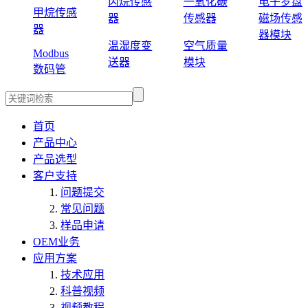
丙烷传感
一氧化碳
电子罗盘
甲烷传感
器
传感器
磁场传感
器
器模块
温湿度变
空气质量
Modbus
送器
模块
数码管
首页
产品中心
产品选型
客户支持
问题提交
常见问题
样品申请
OEM业务
应用方案
技术应用
科普视频
视频教程