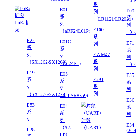
（nR
系
E01
E09
列
系
系
（LR1121/LR2021）
LoRa扩
列
列
E160
频
（nRF24L01P)
（CC
系
E22
E01C
E71
列
系
系
系
EWM47
列
列
列
系
（SX1262\SX1268)
（Si24R1)
（CC
列
E19
E03
E35
E291
系
系
系
系
列
列
列
列
（SX1276\SX1278)
（TLSR8359)
E36
E53
E04
系
系
系
列
列
列
射频
E34
（S2-
（UART）
E28
(2G
LP）