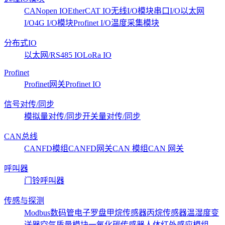
CANopen IO
EtherCAT IO
无线I/O模块
串口I/O
以太网
I/O
4G I/O模块
Profinet I/O
温度采集模块
分布式IO
以太网/RS485 IO
LoRa IO
Profinet
Profinet网关
Profinet IO
信号对传/同步
模拟量对传/同步
开关量对传/同步
CAN总线
CANFD模组
CANFD网关
CAN 模组
CAN 网关
呼叫器
门铃呼叫器
传感与探测
Modbus数码管
电子罗盘
甲烷传感器
丙烷传感器
温湿度变
送器
空气质量模块
一氧化碳传感器
人体红外感应模组