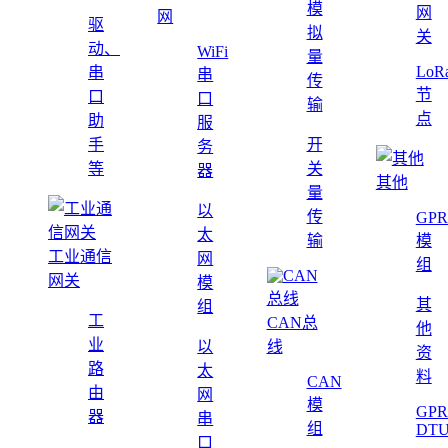
模
网
网
驱
拟
关
动、
WiFi
量
LoR
串
串
传
节
口
口
输
点
助
服
手
开
务
等
关
器
其他
量
以
传
GPR
太
输
模
工业通信
网
组
网关
模
其
组
工
CAN总
他
业
以
线
资
路
太
料
CAN
由
网
模
GPR
器
串
组
DT
口