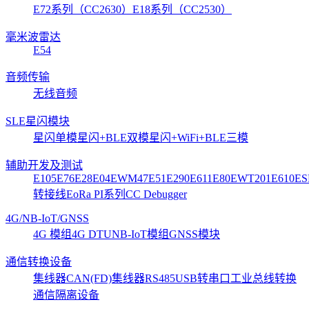
E72系列（CC2630）
E18系列（CC2530）
毫米波雷达
E54
音频传输
无线音频
SLE星闪模块
星闪单模
星闪+BLE双模
星闪+WiFi+BLE三模
辅助开发及测试
E105
E76
E28
E04
EWM47
E51
E290
E611
E80
EWT201
E610
ES
转接线
EoRa PI系列
CC Debugger
4G/NB-IoT/GNSS
4G 模组
4G DTU
NB-IoT模组
GNSS模块
通信转换设备
集线器CAN(FD)
集线器RS485
USB转串口
工业总线转换
通信隔离设备