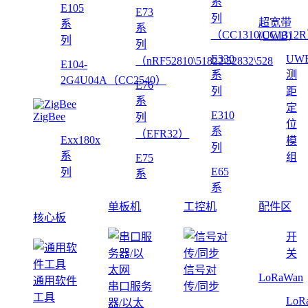
系
E105
E73
列
超宽带
系
系
（CC1310\CC1312
(UWB)
列
列
E330
UW
（nRF52810\51822\52832\528
E104-
系
测
2G4U04A（CC2540）
E76
列
距
系
定
E310
ZigBee
列
位
系
（EFR32）
Exx180x
模
列
系
组
E75
E65
列
系
系
单板机
工控机
配件区
核心板
开
关
信号对
LoRaWan
通用软件
串口服务
传/同步
工具
LoR
器/以太