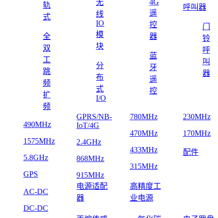
4G
无
轨
呼叫器
遥
线
式
IO
控
门
模
全
器
铃
块
双
呼
蓝
工
叫
分
牙
跳
器
布
遥
频
式
控
扩
I/O
频
GPRS/NB-
780MHz
230MHz
490MHz
IoT/4G
470MHz
170MHz
1575MHz
2.4GHz
433MHz
配件
5.8GHz
868MHz
315MHz
GPS
915MHz
电源适配
高精度工
AC-DC
器
业电源
DC-DC