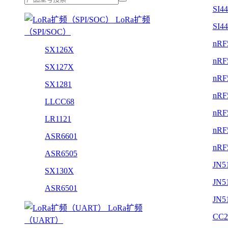
SI4
LoRa扩频
SI4
（SPI/SOC）
nRF
SX126X
nRF
SX127X
nRF
SX1281
nRF
LLCC68
nRF
LR1121
nRF
ASR6601
nRF
ASR6505
JN5
SX130X
JN5
ASR6501
JN5
LoRa扩频
CC2
（UART）