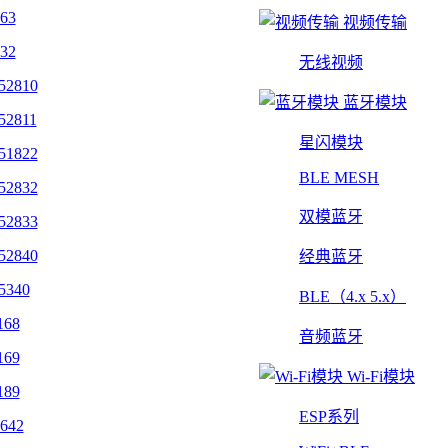
463
视频传输
432
无线视频
52810
蓝牙模块
52811
星闪模块
51822
BLE MESH
52832
双模蓝牙
52833
52840
经典蓝牙
5340
BLE（4.x 5.x）
168
音频蓝牙
169
Wi-Fi模块
189
ESP系列
642