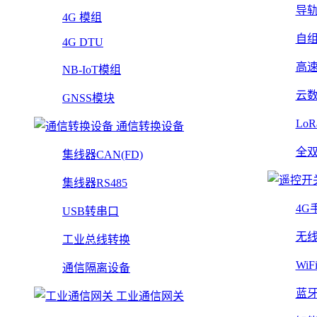
导
4G 模组
自
4G DTU
高
NB-IoT模组
云
GNSS模块
Lo
通信转换设备
全
集线器CAN(FD)
集线器RS485
4G
USB转串口
无
工业总线转换
Wi
通信隔离设备
蓝
工业通信网关