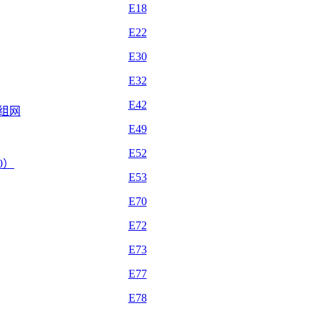
E18
E22
E30
E32
E42
自组网
E49
E52
.0）
E53
E70
E72
E73
E77
E78