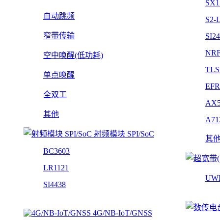
SX1
自动跳频
S2-
窄带传输
SI2
NRF
空中唤醒(低功耗)
TLS
单点唤醒
EFR
全双工
AX5
其他
A71
射频模块 SPI/SoC
其
BC3603
LR1121
UW
SI4438
4G/NB-IoT/GNSS