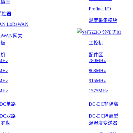
能插座
Profinet I/O
遥控器
温度采集模块
LoRaWAN
分布式IO
RaWAN网关
心板
工控机
板机
配件区
MHz
780MHz
MHz
868MHz
MHz
915MHz
MHz
1575MHz
-DC单路
DC-DC非隔离
-DC双路
DC-DC隔离型
子罗盘
温湿度变送器