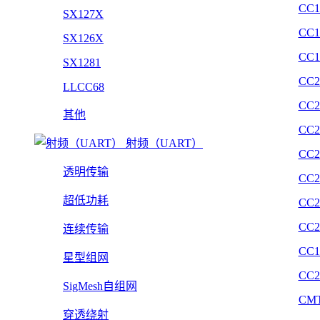
CC1
SX127X
CC1
SX126X
CC1
SX1281
CC2
LLCC68
CC2
其他
CC2
射频（UART）
CC2
透明传输
CC2
超低功耗
CC2
CC2
连续传输
CC1
星型组网
CC2
SigMesh自组网
CMT
穿透绕射