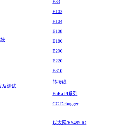
E83
E103
E104
E108
模块
E180
E200
E220
E810
转接线
发及测试
EoRa PI系列
CC Debugger
以太网/RS485 IO