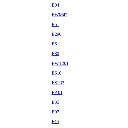
E04
EWM47
E51
E290
E611
E80
EWT201
E610
ESP32
EA01
E35
E07
E15