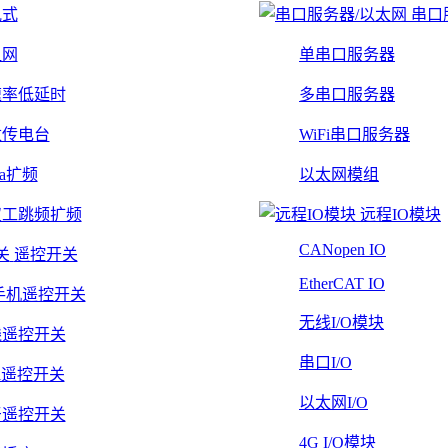
轨式
串口
组网
单串口服务器
速率低延时
多串口服务器
数传电台
WiFi串口服务器
Ra扩频
以太网模组
双工跳频扩频
远程IO模块
CANopen IO
遥控开关
EtherCAT IO
手机遥控开关
无线I/O模块
线遥控开关
串口I/O
Fi遥控开关
以太网I/O
牙遥控开关
4G I/O模块