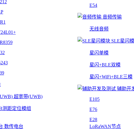
212
E54
LP
音频传输
4R1
无线音频
24L01+
SLE星闪
R8359
32
星闪单模
243
星闪+BLE双模
39
星闪+WiFi+BLE三模
他
辅助开
超宽带(UWB)
E105
B测距定位模组
E76
E28
数传电台
LoRaWAN节点