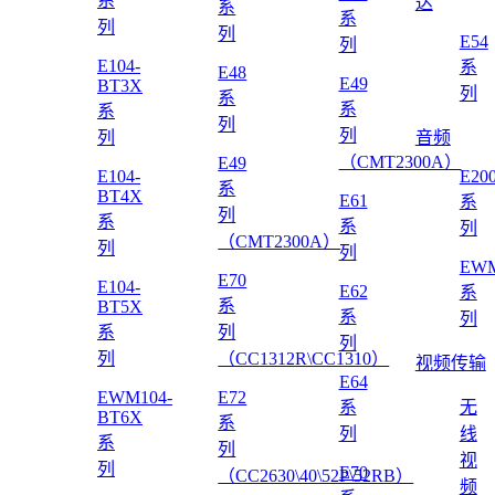
系
达
系
系
列
列
E54
列
E104-
系
E48
E49
BT3X
列
系
系
系
列
列
列
音频
（CMT2300A）
E49
E104-
E20
系
BT4X
E61
系
列
系
系
列
（CMT2300A）
列
列
EWM
E70
E104-
E62
系
系
BT5X
系
列
系
列
列
列
（CC1312R\CC1310）
视频传输
E64
EWM104-
E72
系
无
BT6X
系
列
线
系
列
视
列
E70
（CC2630\40\52P\52RB）
频