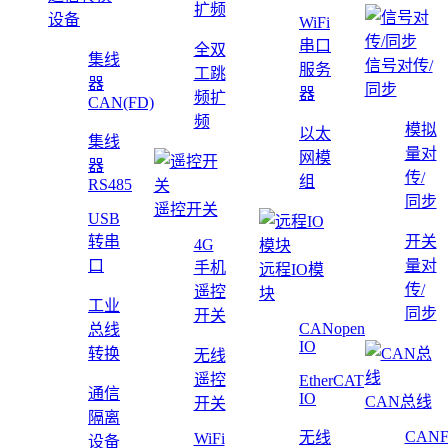
扩频
设备
WiFi
串口
全双
集线
信号对传/
服务
工跳
器
同步
器
频扩
CAN(FD)
频
模拟
以太
集线
量对
网模
器
传/
组
RS485
同步
遥控开关
USB
转串
开关
4G
口
量对
手机
远程IO模
传/
遥控
块
工业
同步
开关
CANopen
总线
IO
转换
无线
遥控
EtherCAT
通信
IO
CAN总线
开关
隔离
CAN
无线
WiFi
设备