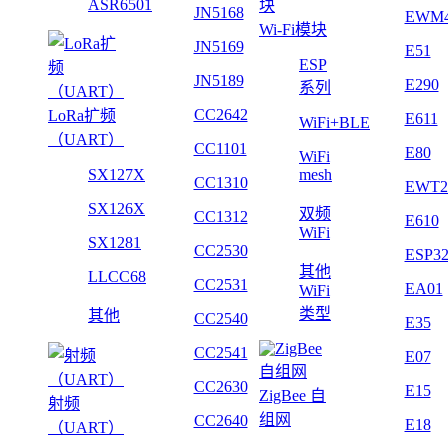
ASR6501
JN5168
EWM
Wi-Fi模块
JN5169
E51
ESP
JN5189
E290
系列
CC2642
LoRa扩频
E611
WiFi+BLE
（UART）
CC1101
E80
WiFi
SX127X
mesh
CC1310
EWT2
SX126X
双频
CC1312
E610
WiFi
SX1281
CC2530
ESP3
其他
LLCC68
CC2531
EA01
WiFi
类型
其他
CC2540
E35
CC2541
E07
CC2630
E15
ZigBee 自
射频
组网
CC2640
E18
（UART）