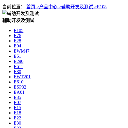
当前位置：
首页 >
产品中心 >
辅助开发及测试 >
E108
辅助开发及测试
E105
E76
E28
E04
EWM47
E51
E290
E611
E80
EWT201
E610
ESP32
EA01
E35
E07
E15
E18
E22
E30