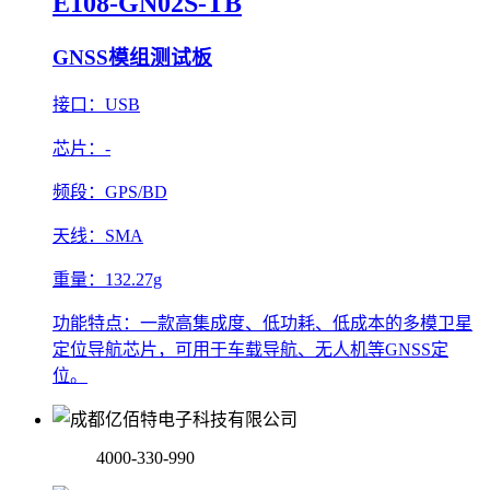
E108-GN02S-TB
GNSS模组测试板
接口：
USB
芯片：
-
频段：
GPS/BD
天线：
SMA
重量：
132.27g
功能特点：
一款高集成度、低功耗、低成本的多模卫星
定位导航芯片，可用于车载导航、无人机等GNSS定
位。
4000-330-990