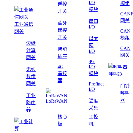
I/O
模组
遥控
模块
开关
CAN
网关
串口
蓝牙
工业通信
I/O
遥控
CAN
网关
开关
模组
以太
边缘
网
CAN
智能
计算
I/O
网关
插座
网关
4G
4G
I/O
无线
遥控
模块
呼叫器
数传
器
网关
Profinet
门铃
I/O
呼叫
工业
器
温度
LoRaWAN
路由
采集
器
核心
工控
板
机