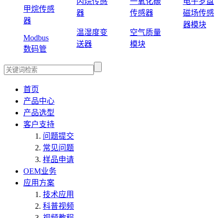
丙烷传感
一氧化碳
电子罗盘
甲烷传感
器
传感器
磁场传感
器
器模块
温湿度变
空气质量
Modbus
送器
模块
数码管
首页
产品中心
产品选型
客户支持
问题提交
常见问题
样品申请
OEM业务
应用方案
技术应用
科普视频
视频教程