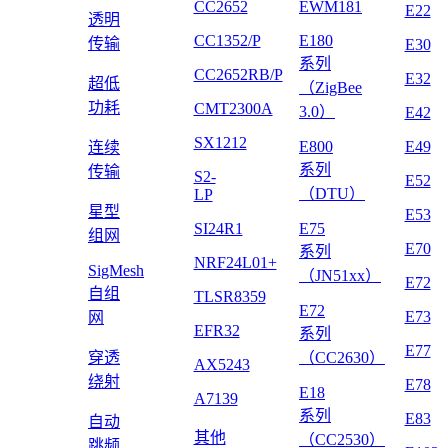
CC2652
EWM181
E22
透明
CC1352/P
E180
传输
E30
系列
CC2652RB/P
E32
超低
（ZigBee
功耗
CMT2300A
3.0）
E42
SX1212
E800
E49
连续
系列
传输
S2-
E52
（DTU）
LP
星型
E53
SI24R1
E75
组网
E70
系列
NRF24L01+
SigMesh
（JN51xx）
E72
自组
TLSR8359
E72
E73
网
EFR32
系列
E77
穿透
（CC2630）
AX5243
绕射
E78
E18
A7139
系列
E83
自动
其他
（CC2530）
跳频