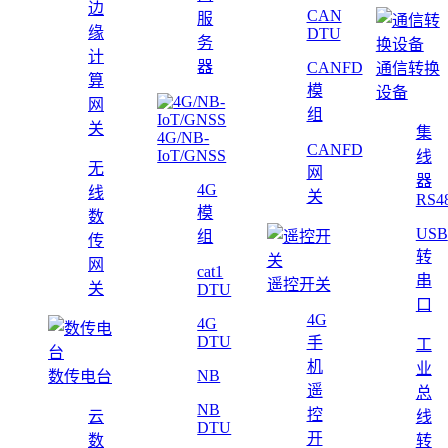
边
CAN
服
缘
DTU
务
计
器
CANFD
通信转换
算
模
设备
网
组
关
集
4G/NB-
CANFD
IoT/GNSS
线
无
网
器
4G
线
关
RS4
模
数
USB
组
传
转
网
cat1
串
遥控开关
关
DTU
口
4G
4G
DTU
手
工
机
业
NB
数传电台
遥
总
NB
控
云
线
DTU
开
数
转