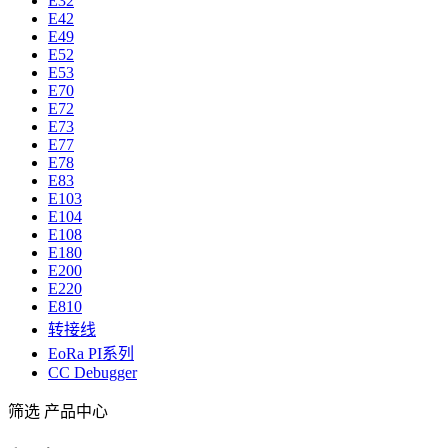
E32
E42
E49
E52
E53
E70
E72
E73
E77
E78
E83
E103
E104
E108
E180
E200
E220
E810
转接线
EoRa PI系列
CC Debugger
筛选
产品中心