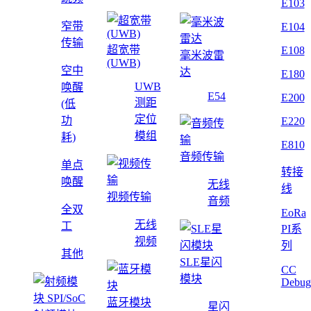
E103
窄带
E104
传输
超宽带
E108
毫米波雷
(UWB)
空中
达
E180
UWB
唤醒
E54
E200
测距
(低
定位
功
E220
模组
耗)
E810
音频传输
单点
转接
唤醒
无线
线
视频传输
音频
全双
EoRa
无线
工
PI系
视频
列
其他
SLE星闪
CC
模块
Debug
蓝牙模块
星闪