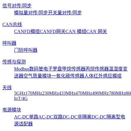
信号对传/同步
模拟量对传/同步
开关量对传/同步
CAN总线
CANFD模组
CANFD网关
CAN 模组
CAN 网关
呼叫器
门铃呼叫器
传感与探测
Modbus数码管
电子罗盘
甲烷传感器
丙烷传感器
温湿度变
送器
空气质量模块
一氧化碳传感器
人体红外感应模组
天线
5GHz
170MHz
230MHz
433MHz
470MHz
490MHz
780MHz
86
IoT/4G
电源模块
AC-DC单路
AC-DC双路
DC-DC非隔离
DC-DC隔离型
电
源适配器