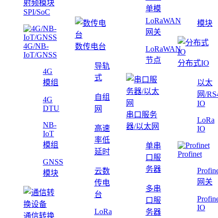
射频模块
单模
SPI/SoC
LoRaWAN
模块
网关
4G/NB-
数传电台
LoRaWAN
IoT/GNSS
节点
分布式IO
导轨
4G
式
模组
以太
网/RS
自组
4G
IO
DTU
网
串口服务
LoRa
NB-
器/以太网
高速
IO
IoT
率低
模组
单串
延时
Profinet
口服
GNSS
务器
Profin
云数
模块
网关
传电
多串
台
Profin
口服
IO
LoRa
务器
通信转换