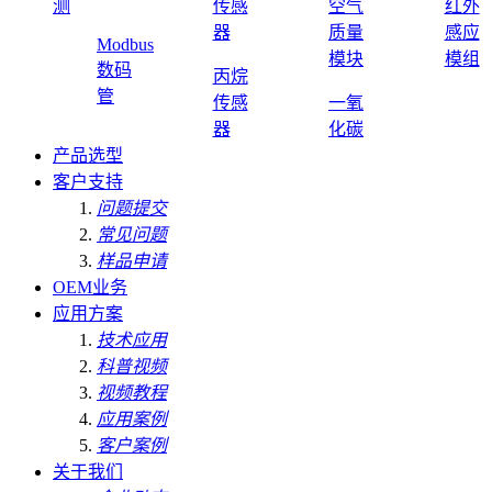
测
传感
空气
红外
器
质量
感应
Modbus
模块
模组
数码
丙烷
管
传感
一氧
器
化碳
产品选型
客户支持
问题提交
常见问题
样品申请
OEM业务
应用方案
技术应用
科普视频
视频教程
应用案例
客户案例
关于我们