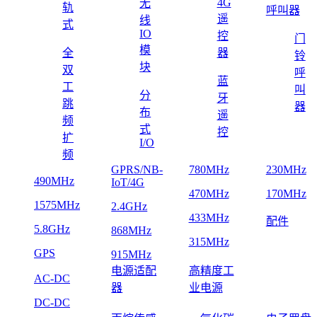
4G
无
轨
呼叫器
遥
线
式
IO
控
门
模
全
器
铃
块
双
呼
蓝
工
叫
分
牙
跳
器
布
遥
频
式
控
扩
I/O
频
GPRS/NB-
780MHz
230MHz
490MHz
IoT/4G
470MHz
170MHz
1575MHz
2.4GHz
433MHz
配件
5.8GHz
868MHz
315MHz
GPS
915MHz
电源适配
高精度工
AC-DC
器
业电源
DC-DC