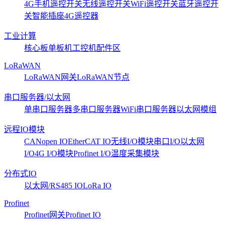
4G手机遥控开关
无线遥控开关
WiFi遥控开关
蓝牙遥控开
关
智能插座
4G遥控器
工业计算
核心板
单板机
工控机
配件区
LoRaWAN
LoRaWAN网关
LoRaWAN节点
串口服务器/以太网
单串口服务器
多串口服务器
WiFi串口服务器
以太网模组
远程IO模块
CANopen IO
EtherCAT IO
无线I/O模块
串口I/O
以太网
I/O
4G I/O模块
Profinet I/O
温度采集模块
分布式IO
以太网/RS485 IO
LoRa IO
Profinet
Profinet网关
Profinet IO