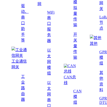
模
网
网
驱
拟
关
动、
WiFi
量
LoR
串
串
传
节
口
口
输
点
助
服
手
开
务
等
关
器
其他
量
以
传
GPR
太
输
模
工业通信
网
组
网关
模
其
组
工
CAN总
他
业
以
线
资
路
太
料
CAN
由
网
模
GPR
器
串
组
DT
口