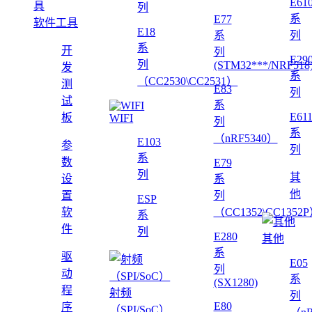
E61
列
系
E77
软件工具
E18
系
列
系
开
列
E29
列
(STM32***/NRF518
发
系
（CC2530\CC2531）
测
E83
列
试
系
E61
板
WIFI
列
系
（nRF5340）
E103
参
列
系
数
E79
列
其
设
系
他
置
列
ESP
软
（CC1352\CC1352
系
件
列
E280
其他
系
驱
E05
列
动
系
(SX1280)
程
射频
列
E80
序
（SPI/SoC）