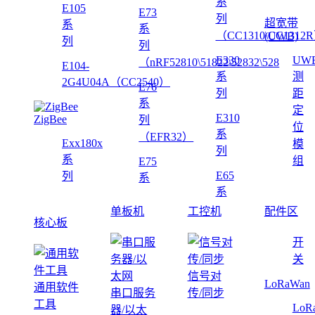
系
E105
E73
列
超宽带
系
系
（CC1310\CC1312
(UWB)
列
列
E330
UW
（nRF52810\51822\52832\528
E104-
系
测
2G4U04A（CC2540）
E76
列
距
系
定
E310
ZigBee
列
位
系
（EFR32）
Exx180x
模
列
系
组
E75
E65
列
系
系
单板机
工控机
配件区
核心板
开
关
信号对
LoRaWan
通用软件
串口服务
传/同步
工具
LoR
器/以太