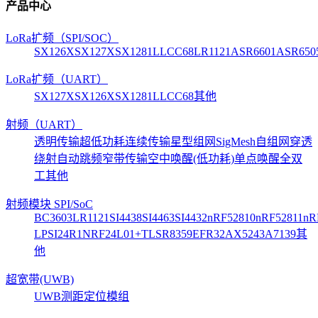
产品中心
LoRa扩频（SPI/SOC）
SX126X
SX127X
SX1281
LLCC68
LR1121
ASR6601
ASR650
LoRa扩频（UART）
SX127X
SX126X
SX1281
LLCC68
其他
射频（UART）
透明传输
超低功耗
连续传输
星型组网
SigMesh自组网
穿透
绕射
自动跳频
窄带传输
空中唤醒(低功耗)
单点唤醒
全双
工
其他
射频模块 SPI/SoC
BC3603
LR1121
SI4438
SI4463
SI4432
nRF52810
nRF52811
nR
LP
SI24R1
NRF24L01+
TLSR8359
EFR32
AX5243
A7139
其
他
超宽带(UWB)
UWB测距定位模组