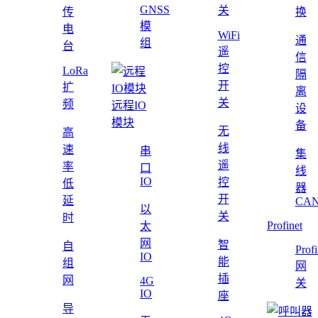
GNSS
关
传
换
模
电
WiFi
通
组
台
遥
信
控
LoRa
隔
开
扩
离
关
频
远程IO
设
模块
备
无
高
线
速
串
集
遥
率
口
线
IO
控
低
器
开
延
CAN
以
关
时
Profinet
太
网
智
自
Profi
IO
能
组
网
插
网
4G
关
IO
座
导