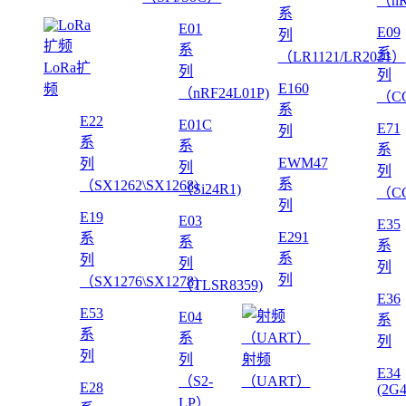
（nR
系
E01
E09
列
系
系
（LR1121/LR2021）
LoRa扩
列
列
E160
频
（nRF24L01P)
（CC
系
E22
E01C
E71
列
系
系
系
EWM47
列
列
列
系
（SX1262\SX1268)
（Si24R1)
（CC
列
E19
E03
E35
E291
系
系
系
系
列
列
列
列
（SX1276\SX1278)
（TLSR8359)
E36
E53
E04
系
系
系
列
列
列
射频
E34
（S2-
（UART）
E28
(2G
LP）