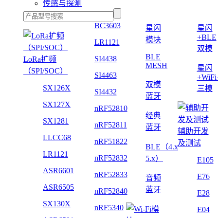
传感与探测
BC3603
星闪
星闪
+BLE
模块
LR1121
双模
BLE
SI4438
LoRa扩频
MESH
星闪
（SPI/SOC）
SI4463
+WiF
双模
SX126X
三模
SI4432
蓝牙
SX127X
nRF52810
经典
SX1281
nRF52811
蓝牙
辅助开发
LLCC68
nRF51822
及测试
BLE（4.x
LR1121
nRF52832
5.x）
E105
ASR6601
nRF52833
E76
音频
ASR6505
蓝牙
nRF52840
E28
SX130X
nRF5340
E04