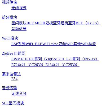
视频传输
无线视频
蓝牙模块
星闪模块
BLE MESH
双模蓝牙
经典蓝牙
BLE（4.x 5.x）
音频蓝牙
Wi-Fi模块
ESP系列
WiFi+BLE
WiFi mesh
双频WiFi
其他WiFi类型
ZigBee 自组网
EWM181
E180系列（ZigBee 3.0）
E75系列（JN51xx）
E72系列（CC2630）
E18系列（CC2530）
毫米波雷达
E54
音频传输
无线音频
SLE星闪模块