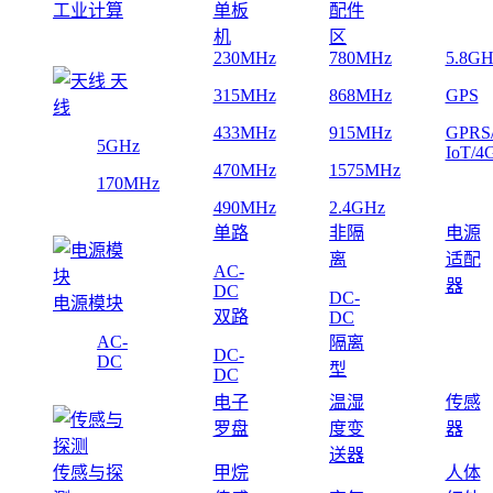
工业计算
单板
配件
机
区
230MHz
780MHz
5.8GH
天
315MHz
868MHz
GPS
线
433MHz
915MHz
GPRS
5GHz
IoT/4
470MHz
1575MHz
170MHz
490MHz
2.4GHz
单路
非隔
电源
离
适配
AC-
器
DC
DC-
电源模块
双路
DC
AC-
隔离
DC-
DC
型
DC
电子
温湿
传感
罗盘
度变
器
送器
传感与探
甲烷
人体