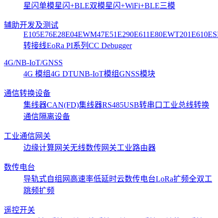
星闪单模
星闪+BLE双模
星闪+WiFi+BLE三模
辅助开发及测试
E105
E76
E28
E04
EWM47
E51
E290
E611
E80
EWT201
E610
ES
转接线
EoRa PI系列
CC Debugger
4G/NB-IoT/GNSS
4G 模组
4G DTU
NB-IoT模组
GNSS模块
通信转换设备
集线器CAN(FD)
集线器RS485
USB转串口
工业总线转换
通信隔离设备
工业通信网关
边缘计算网关
无线数传网关
工业路由器
数传电台
导轨式
自组网
高速率低延时
云数传电台
LoRa扩频
全双工
跳频扩频
遥控开关