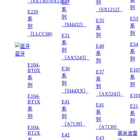
系
（SX1301\SX1302)
列
E27
列
系
（SX1212）
E220
列
E53
系
E35
（SI4432）
系
列
系
列
（LLCC68)
列
E31
系
E54
E40
列
系
系
蓝牙
（AX5243）
列
列
E104-
E30
E10
BT0X
E37
系
系
系
系
列
列
列
列
（SI44XX）
（AX5243）
E10
E104-
BT1X
E41
E41
E21
系
系
系
系
列
列
列
列
（A7139）
（A7139）
E104-
BT2X
毫米波雷
E42
E43