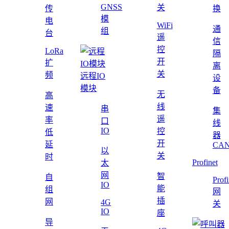
GNSS
关
传
换
模
电
WiFi
通
组
台
遥
信
控
LoRa
隔
开
扩
离
关
频
远程IO
设
模块
备
无
高
线
速
串
集
遥
率
口
线
IO
控
低
器
开
延
CAN
以
关
时
Profinet
太
网
智
自
Profi
IO
能
组
网
插
网
4G
关
IO
座
导