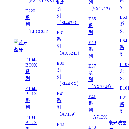
系
（SX1301\SX1302)
列
E27
列
系
（SX1212）
E220
列
E53
系
E35
（SI4432）
系
列
系
列
（LLCC68)
列
E31
系
E54
E40
列
系
系
蓝牙
（AX5243）
列
列
E104-
E30
E10
BT0X
E37
系
系
系
系
列
列
列
列
（SI44XX）
（AX5243）
E10
E104-
BT1X
E41
E41
E21
系
系
系
系
列
列
列
列
（A7139）
（A7139）
E104-
BT2X
毫米波雷
E42
E43