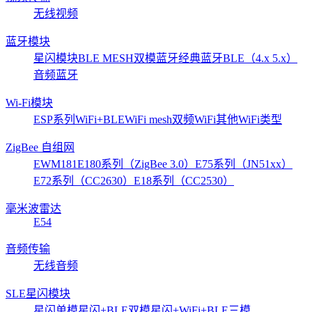
无线视频
蓝牙模块
星闪模块
BLE MESH
双模蓝牙
经典蓝牙
BLE（4.x 5.x）
音频蓝牙
Wi-Fi模块
ESP系列
WiFi+BLE
WiFi mesh
双频WiFi
其他WiFi类型
ZigBee 自组网
EWM181
E180系列（ZigBee 3.0）
E75系列（JN51xx）
E72系列（CC2630）
E18系列（CC2530）
毫米波雷达
E54
音频传输
无线音频
SLE星闪模块
星闪单模
星闪+BLE双模
星闪+WiFi+BLE三模