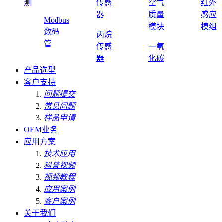
测
传感
空气
红外
器
质量
感应
Modbus
模块
模组
数码
丙烷
管
传感
一氧
器
化碳
产品选型
客户支持
问题提交
常见问题
样品申请
OEM业务
应用方案
技术应用
科普视频
视频教程
应用案例
客户案例
关于我们