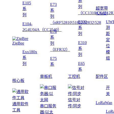
系
E105
E73
列
超宽带
系
系
（CC1310\CC1312
(UWB)
列
列
E330
UW
（nRF52810\51822\52832\528
E104-
系
测
2G4U04A（CC2540）
E76
列
距
系
定
E310
ZigBee
列
位
系
（EFR32）
Exx180x
模
列
系
组
E75
E65
列
系
系
单板机
工控机
配件区
核心板
开
关
信号对
LoRaWan
通用软件
串口服务
传/同步
工具
LoR
器/以太