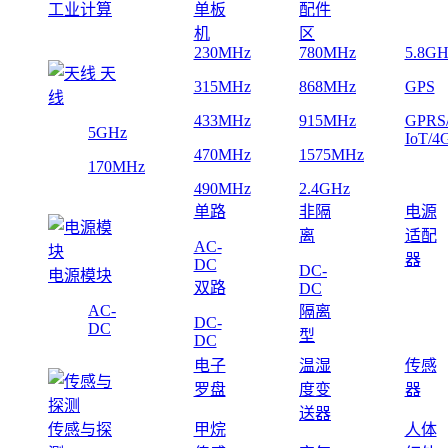
工业计算
单板
配件
机
区
230MHz
780MHz
5.8GH
天
315MHz
868MHz
GPS
线
433MHz
915MHz
GPRS
5GHz
IoT/4
470MHz
1575MHz
170MHz
490MHz
2.4GHz
单路
非隔
电源
离
适配
AC-
器
DC
DC-
电源模块
双路
DC
AC-
隔离
DC-
DC
型
DC
电子
温湿
传感
罗盘
度变
器
送器
传感与探
甲烷
人体