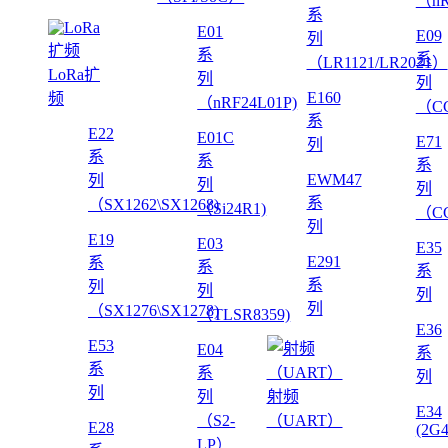
（nR
系
E01
E09
列
系
系
（LR1121/LR2021）
LoRa扩
列
列
E160
频
（nRF24L01P)
（CC
系
E22
E01C
E71
列
系
系
系
EWM47
列
列
列
系
（SX1262\SX1268)
（Si24R1)
（CC
列
E19
E03
E35
E291
系
系
系
系
列
列
列
列
（SX1276\SX1278)
（TLSR8359)
E36
E53
E04
系
系
系
列
列
列
射频
E34
（S2-
（UART）
E28
(2G
LP）