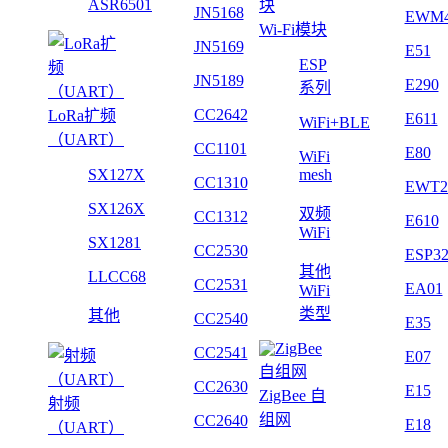
ASR6501
JN5168
EWM
Wi-Fi模块
JN5169
E51
ESP
JN5189
E290
系列
CC2642
LoRa扩频
E611
WiFi+BLE
（UART）
CC1101
E80
WiFi
SX127X
mesh
CC1310
EWT2
SX126X
双频
CC1312
E610
WiFi
SX1281
CC2530
ESP3
其他
LLCC68
CC2531
EA01
WiFi
类型
其他
CC2540
E35
CC2541
E07
CC2630
E15
ZigBee 自
射频
组网
CC2640
E18
（UART）