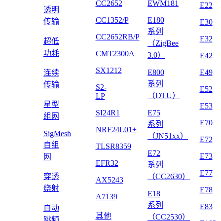
CC2652
EWM181
E22
透明
CC1352/P
E180
传输
E30
系列
CC2652RB/P
E32
超低
（ZigBee
功耗
CMT2300A
3.0）
E42
SX1212
E800
E49
连续
系列
传输
S2-
E52
（DTU）
LP
星型
E53
SI24R1
E75
组网
E70
系列
NRF24L01+
SigMesh
（JN51xx）
E72
自组
TLSR8359
E72
E73
网
EFR32
系列
E77
穿透
（CC2630）
AX5243
绕射
E78
E18
A7139
系列
E83
自动
其他
（CC2530）
跳频