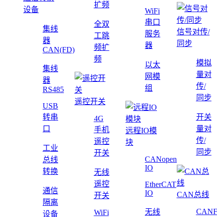
扩频
设备
WiFi
串口
全双
集线
信号对传/
服务
工跳
器
同步
器
频扩
CAN(FD)
频
模拟
以太
集线
量对
网模
器
传/
组
RS485
同步
遥控开关
USB
转串
开关
4G
口
量对
手机
远程IO模
传/
遥控
块
工业
同步
开关
CANopen
总线
IO
转换
无线
遥控
EtherCAT
通信
IO
CAN总线
开关
隔离
CAN
无线
WiFi
设备