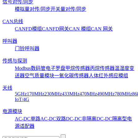
信号对传/同步
模拟量对传/同步
开关量对传/同步
CAN总线
CANFD模组
CANFD网关
CAN 模组
CAN 网关
呼叫器
门铃呼叫器
传感与探测
Modbus数码管
电子罗盘
甲烷传感器
丙烷传感器
温湿度变
送器
空气质量模块
一氧化碳传感器
人体红外感应模组
天线
5GHz
170MHz
230MHz
433MHz
470MHz
490MHz
780MHz
86
IoT/4G
电源模块
AC-DC单路
AC-DC双路
DC-DC非隔离
DC-DC隔离型
电
源适配器