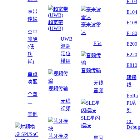
E103
窄带
E104
传输
超宽带
E108
毫米波雷
(UWB)
空中
达
E180
UWB
唤醒
E54
E200
测距
(低
定位
功
E220
模组
耗)
E810
音频传输
单点
转接
唤醒
无线
线
视频传输
音频
全双
EoRa
无线
工
PI系
视频
列
其他
SLE星闪
CC
模块
Debug
蓝牙模块
星闪