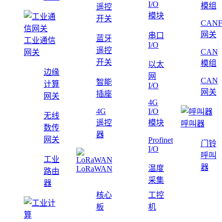
I/O
模组
遥控
模块
开关
CAN
网关
串口
蓝牙
工业通信
I/O
遥控
CAN
网关
开关
模组
以太
边缘
网
CAN
智能
计算
I/O
网关
插座
网关
4G
4G
I/O
无线
遥控
模块
呼叫器
数传
器
网关
Profinet
门铃
I/O
呼叫
工业
器
温度
LoRaWAN
路由
采集
器
核心
工控
板
机