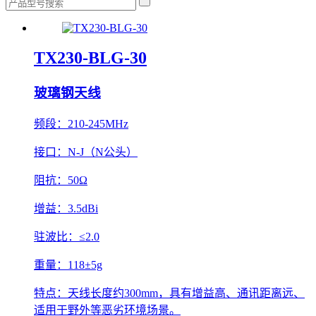
TX230-BLG-30
玻璃钢天线
频段：
210-245MHz
接口：
N-J（N公头）
阻抗：
50Ω
增益：
3.5dBi
驻波比：
≤2.0
重量：
118±5g
特点：
天线长度约300mm，具有增益高、通讯距离远、
适用于野外等恶劣环境场景。