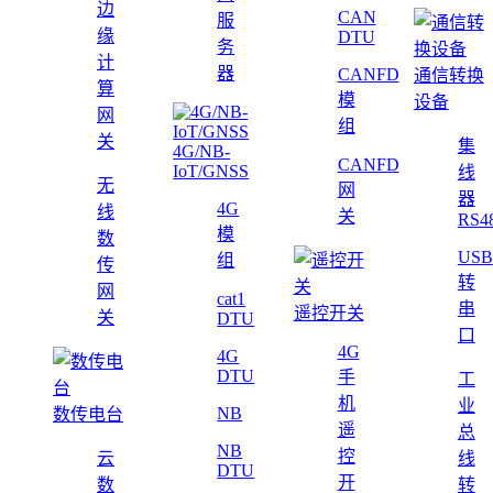
边
CAN
服
缘
DTU
务
计
器
CANFD
通信转换
算
模
设备
网
组
关
集
4G/NB-
CANFD
IoT/GNSS
线
无
网
器
4G
线
关
RS4
模
数
USB
组
传
转
网
cat1
串
遥控开关
关
DTU
口
4G
4G
DTU
手
工
机
业
NB
数传电台
遥
总
NB
控
云
线
DTU
开
数
转