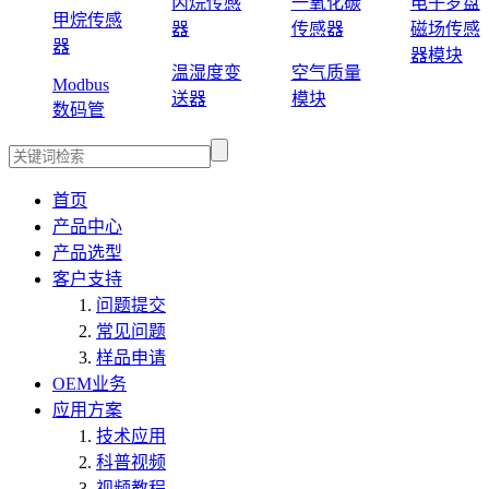
丙烷传感
一氧化碳
电子罗盘
甲烷传感
器
传感器
磁场传感
器
器模块
温湿度变
空气质量
Modbus
送器
模块
数码管
首页
产品中心
产品选型
客户支持
问题提交
常见问题
样品申请
OEM业务
应用方案
技术应用
科普视频
视频教程