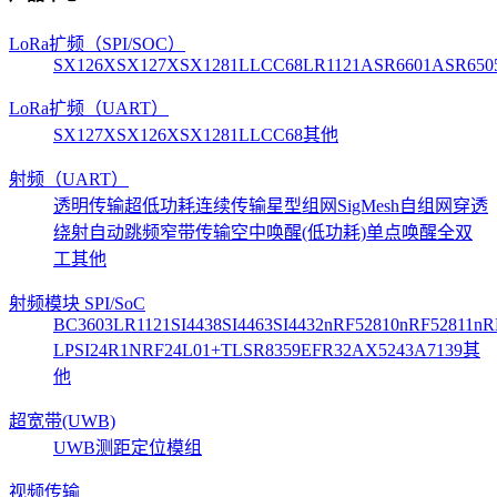
LoRa扩频（SPI/SOC）
SX126X
SX127X
SX1281
LLCC68
LR1121
ASR6601
ASR650
LoRa扩频（UART）
SX127X
SX126X
SX1281
LLCC68
其他
射频（UART）
透明传输
超低功耗
连续传输
星型组网
SigMesh自组网
穿透
绕射
自动跳频
窄带传输
空中唤醒(低功耗)
单点唤醒
全双
工
其他
射频模块 SPI/SoC
BC3603
LR1121
SI4438
SI4463
SI4432
nRF52810
nRF52811
nR
LP
SI24R1
NRF24L01+
TLSR8359
EFR32
AX5243
A7139
其
他
超宽带(UWB)
UWB测距定位模组
视频传输