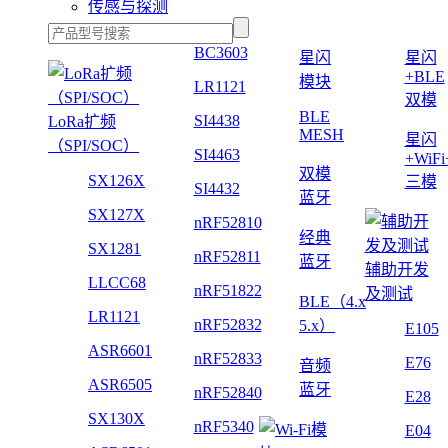
传感与探测
BC3603
星闪
星闪
+BLE
模块
LR1121
双模
BLE
SI4438
LoRa扩频
MESH
星闪
（SPI/SOC）
SI4463
+WiF
双模
SX126X
三模
SI4432
蓝牙
SX127X
nRF52810
经典
SX1281
nRF52811
蓝牙
辅助开发
LLCC68
nRF51822
及测试
BLE（4.x
LR1121
nRF52832
5.x）
E105
ASR6601
nRF52833
E76
音频
ASR6505
蓝牙
nRF52840
E28
SX130X
nRF5340
E04