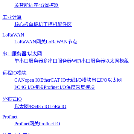
关
智能插座
4G遥控器
工业计算
核心板
单板机
工控机
配件区
LoRaWAN
LoRaWAN网关
LoRaWAN节点
串口服务器/以太网
单串口服务器
多串口服务器
WiFi串口服务器
以太网模组
远程IO模块
CANopen IO
EtherCAT IO
无线I/O模块
串口I/O
以太网
I/O
4G I/O模块
Profinet I/O
温度采集模块
分布式IO
以太网/RS485 IO
LoRa IO
Profinet
Profinet网关
Profinet IO