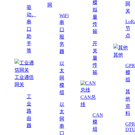
模
网
网
驱
拟
关
动、
WiFi
量
LoR
串
串
传
节
口
口
输
点
助
服
手
开
务
等
关
器
其他
量
以
传
GPR
太
输
模
工业通信
网
组
网关
模
其
组
工
CAN总
他
业
以
线
资
路
太
料
CAN
由
网
模
GPR
器
串
组
DT
口