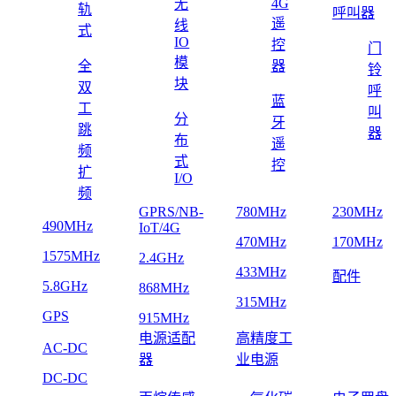
4G
无
轨
呼叫器
遥
线
式
IO
控
门
模
全
器
铃
块
双
呼
蓝
工
叫
分
牙
跳
器
布
遥
频
式
控
扩
I/O
频
GPRS/NB-
780MHz
230MHz
490MHz
IoT/4G
470MHz
170MHz
1575MHz
2.4GHz
433MHz
配件
5.8GHz
868MHz
315MHz
GPS
915MHz
电源适配
高精度工
AC-DC
器
业电源
DC-DC