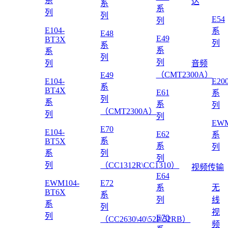
系
达
系
系
列
列
E54
列
E104-
系
E48
E49
BT3X
列
系
系
系
列
列
列
音频
（CMT2300A）
E49
E104-
E20
系
BT4X
E61
系
列
系
系
列
（CMT2300A）
列
列
EWM
E70
E104-
E62
系
系
BT5X
系
列
系
列
列
列
（CC1312R\CC1310）
视频传输
E64
EWM104-
E72
系
无
BT6X
系
列
线
系
列
视
列
E70
（CC2630\40\52P\52RB）
频