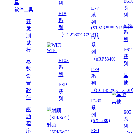
E61
列
系
E77
软件工具
E18
系
列
系
开
列
E29
列
(STM32***/NRF518
发
系
（CC2530\CC2531）
测
E83
列
试
系
E61
板
WIFI
列
系
（nRF5340）
E103
参
列
系
数
E79
列
其
设
系
他
置
列
ESP
软
（CC1352\CC1352
系
件
列
E280
其他
系
驱
E05
列
动
系
(SX1280)
程
射频
列
E80
序
（SPI/SoC）