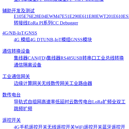
辅助开发及测试
E105
E76
E28
E04
EWM47
E51
E290
E611
E80
EWT201
E610
ES
转接线
EoRa PI系列
CC Debugger
4G/NB-IoT/GNSS
4G 模组
4G DTU
NB-IoT模组
GNSS模块
通信转换设备
集线器CAN(FD)
集线器RS485
USB转串口
工业总线转换
通信隔离设备
工业通信网关
边缘计算网关
无线数传网关
工业路由器
数传电台
导轨式
自组网
高速率低延时
云数传电台
LoRa扩频
全双工
跳频扩频
遥控开关
4G手机遥控开关
无线遥控开关
WiFi遥控开关
蓝牙遥控开