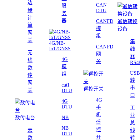
边
CAN
服
缘
DTU
务
计
器
CANFD
通信转换
算
模
设备
网
组
关
集
4G/NB-
CANFD
IoT/GNSS
线
无
网
器
4G
线
关
RS4
模
数
USB
组
传
转
网
cat1
串
遥控开关
关
DTU
口
4G
4G
DTU
手
工
机
业
NB
数传电台
遥
总
NB
控
云
线
DTU
开
数
转