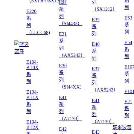
系
（SX1301\SX1302)
列
E27
列
系
（SX1212）
E220
列
E53
系
E35
（SI4432）
系
列
系
列
（LLCC68)
列
E31
系
E54
E40
列
系
系
蓝牙
（AX5243）
列
列
E104-
E30
E10
BT0X
E37
系
系
系
系
列
列
列
列
（SI44XX）
（AX5243）
E10
E104-
BT1X
E41
E41
E21
系
系
系
系
列
列
列
列
（A7139）
（A7139）
E104-
BT2X
毫米波雷
E42
E43