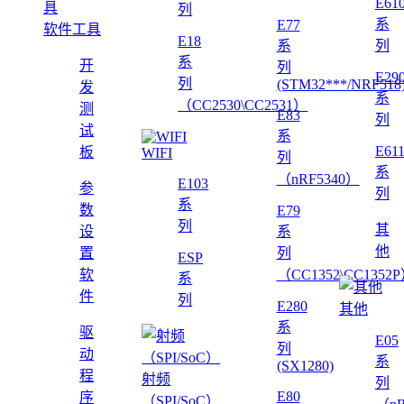
E61
列
系
E77
软件工具
E18
系
列
系
开
列
E29
列
(STM32***/NRF518
发
系
（CC2530\CC2531）
测
E83
列
试
系
E61
板
WIFI
列
系
（nRF5340）
E103
参
列
系
数
E79
列
其
设
系
他
置
列
ESP
软
（CC1352\CC1352
系
件
列
E280
其他
系
驱
E05
列
动
系
(SX1280)
程
射频
列
E80
序
（SPI/SoC）