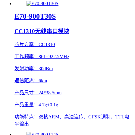
E70-900T30S
CC1310无线串口模块
芯片方案：
CC1310
工作频率：
861~922.5MHz
发射功率：
30dBm
通信距离：
6km
产品尺寸：
24*38.5mm
产品重量：
4.7g±0.1g
功能特点：
双核ARM、高速连传、GFSK调制、TTL电
平输出