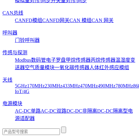
模拟量对传/同步
开关量对传/同步
CAN总线
CANFD模组
CANFD网关
CAN 模组
CAN 网关
呼叫器
门铃呼叫器
传感与探测
Modbus数码管
电子罗盘
甲烷传感器
丙烷传感器
温湿度变
送器
空气质量模块
一氧化碳传感器
人体红外感应模组
天线
5GHz
170MHz
230MHz
433MHz
470MHz
490MHz
780MHz
86
IoT/4G
电源模块
AC-DC单路
AC-DC双路
DC-DC非隔离
DC-DC隔离型
电
源适配器