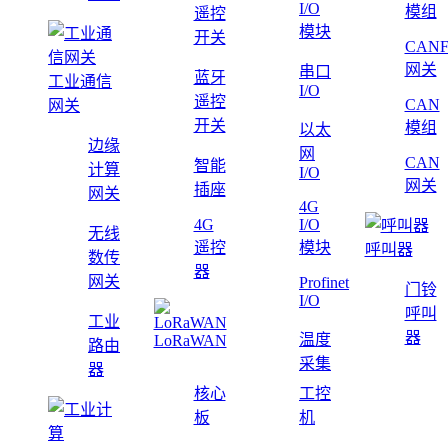
I/O
模组
遥控
模块
开关
CAN
网关
串口
蓝牙
工业通信
I/O
遥控
CAN
网关
开关
模组
以太
边缘
网
CAN
智能
计算
I/O
网关
插座
网关
4G
4G
I/O
无线
遥控
模块
呼叫器
数传
器
网关
Profinet
门铃
I/O
呼叫
工业
器
温度
LoRaWAN
路由
采集
器
核心
工控
板
机