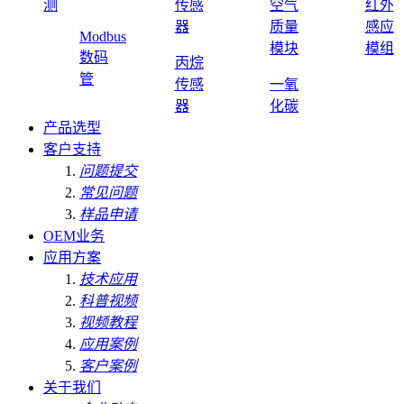
测
传感
空气
红外
器
质量
感应
Modbus
模块
模组
数码
丙烷
管
传感
一氧
器
化碳
产品选型
客户支持
问题提交
常见问题
样品申请
OEM业务
应用方案
技术应用
科普视频
视频教程
应用案例
客户案例
关于我们