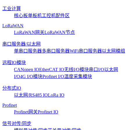
工业计算
核心板
单板机
工控机
配件区
LoRaWAN
LoRaWAN网关
LoRaWAN节点
串口服务器/以太网
单串口服务器
多串口服务器
WiFi串口服务器
以太网模组
远程IO模块
CANopen IO
EtherCAT IO
无线I/O模块
串口I/O
以太网
I/O
4G I/O模块
Profinet I/O
温度采集模块
分布式IO
以太网/RS485 IO
LoRa IO
Profinet
Profinet网关
Profinet IO
信号对传/同步