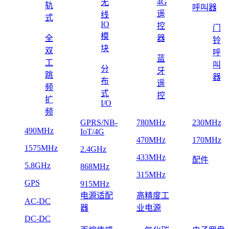
4G
无
轨
呼叫器
遥
线
式
IO
控
门
模
全
器
铃
块
双
呼
蓝
工
叫
分
牙
跳
器
布
遥
频
式
控
扩
I/O
频
GPRS/NB-
780MHz
230MHz
490MHz
IoT/4G
470MHz
170MHz
1575MHz
2.4GHz
433MHz
配件
5.8GHz
868MHz
315MHz
GPS
915MHz
电源适配
高精度工
AC-DC
器
业电源
DC-DC