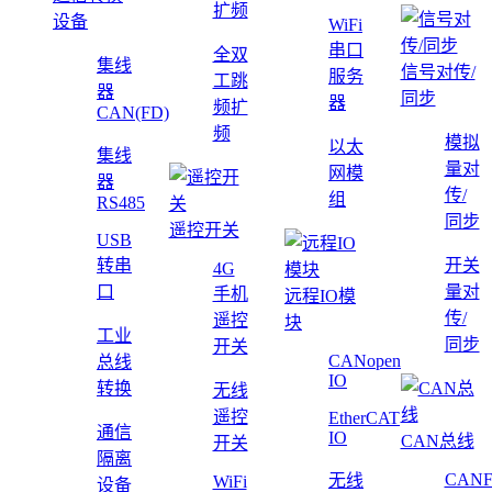
扩频
设备
WiFi
串口
全双
集线
信号对传/
服务
工跳
器
同步
器
频扩
CAN(FD)
频
模拟
以太
集线
量对
网模
器
传/
组
RS485
同步
遥控开关
USB
转串
开关
4G
口
量对
手机
远程IO模
传/
遥控
块
工业
同步
开关
CANopen
总线
IO
转换
无线
遥控
EtherCAT
通信
IO
CAN总线
开关
隔离
CAN
无线
WiFi
设备