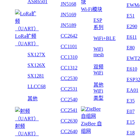
ASR6501
JN5168
EWM
Wi-Fi模块
JN5169
E51
ESP
JN5189
E290
系列
CC2642
LoRa扩频
E611
WiFi+BLE
（UART）
CC1101
E80
WiFi
SX127X
mesh
CC1310
EWT2
SX126X
双频
CC1312
E610
WiFi
SX1281
CC2530
ESP3
其他
LLCC68
CC2531
EA01
WiFi
类型
其他
CC2540
E35
CC2541
E07
CC2630
E15
ZigBee 自
射频
组网
CC2640
E18
（UART）