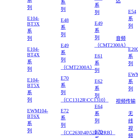
系
达
系
系
列
列
E54
列
E104-
系
E48
E49
BT3X
列
系
系
系
列
列
列
音频
（CMT2300A）
E49
E104-
E20
系
BT4X
E61
系
列
系
系
列
（CMT2300A）
列
列
EWM
E70
E104-
E62
系
系
BT5X
系
列
系
列
列
列
（CC1312R\CC1310）
视频传输
E64
EWM104-
E72
系
无
BT6X
系
列
线
系
列
视
列
E70
（CC2630\40\52P\52RB）
频