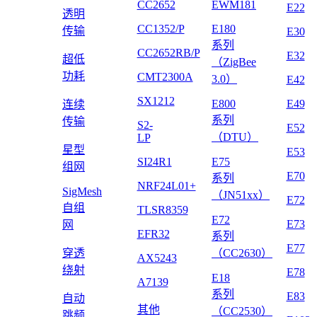
CC2652
EWM181
E22
透明
CC1352/P
E180
传输
E30
系列
CC2652RB/P
E32
超低
（ZigBee
功耗
CMT2300A
3.0）
E42
SX1212
E800
E49
连续
系列
传输
S2-
E52
（DTU）
LP
星型
E53
SI24R1
E75
组网
E70
系列
NRF24L01+
SigMesh
（JN51xx）
E72
自组
TLSR8359
E72
E73
网
EFR32
系列
E77
穿透
（CC2630）
AX5243
绕射
E78
E18
A7139
系列
E83
自动
其他
（CC2530）
跳频