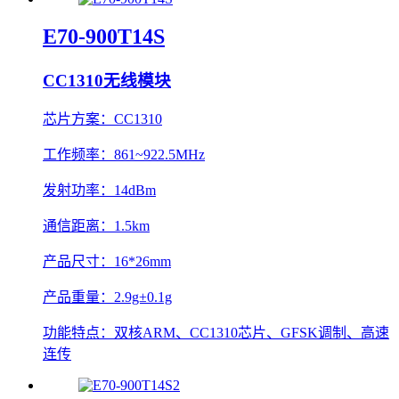
E70-900T14S
CC1310无线模块
芯片方案：
CC1310
工作频率：
861~922.5MHz
发射功率：
14dBm
通信距离：
1.5km
产品尺寸：
16*26mm
产品重量：
2.9g±0.1g
功能特点：
双核ARM、CC1310芯片、GFSK调制、高速
连传