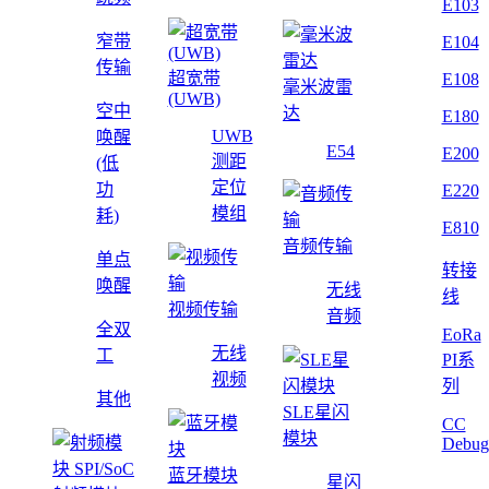
E103
窄带
E104
传输
超宽带
E108
毫米波雷
(UWB)
空中
达
E180
UWB
唤醒
E54
E200
测距
(低
定位
功
E220
模组
耗)
E810
音频传输
单点
转接
唤醒
无线
线
视频传输
音频
全双
EoRa
无线
工
PI系
视频
列
其他
SLE星闪
CC
模块
Debug
蓝牙模块
星闪