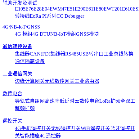
辅助开发及测试
E105
E76
E28
E04
EWM47
E51
E290
E611
E80
EWT201
E610
ES
转接线
EoRa PI系列
CC Debugger
4G/NB-IoT/GNSS
4G 模组
4G DTU
NB-IoT模组
GNSS模块
通信转换设备
集线器CAN(FD)
集线器RS485
USB转串口
工业总线转换
通信隔离设备
工业通信网关
边缘计算网关
无线数传网关
工业路由器
数传电台
导轨式
自组网
高速率低延时
云数传电台
LoRa扩频
全双工
跳频扩频
遥控开关
4G手机遥控开关
无线遥控开关
WiFi遥控开关
蓝牙遥控开
关
智能插座
4G遥控器