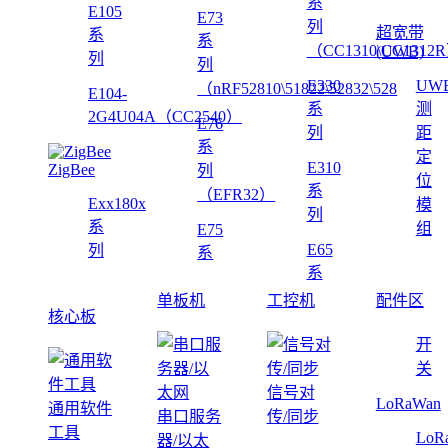
系
E105
E73
列
超宽带
系
系
（CC1310\CC1312
(UWB)
列
列
E330
UW
（nRF52810\51822\52832\528
E104-
系
测
2G4U04A（CC2540）
E76
列
距
系
定
E310
ZigBee
列
位
系
（EFR32）
Exx180x
模
列
系
组
E75
E65
列
系
系
单板机
工控机
配件区
核心板
开
关
信号对
LoRaWan
通用软件
串口服务
传/同步
工具
LoR
器/以太