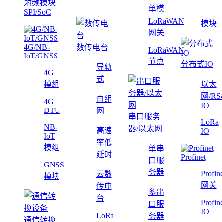
射频模块
单模
SPI/SoC
LoRaWAN
模块
网关
4G/NB-
数传电台
LoRaWAN
IoT/GNSS
节点
分布式IO
导轨
4G
式
模组
以太
网/RS
自组
4G
IO
DTU
网
串口服务
LoRa
NB-
器/以太网
高速
IO
IoT
率低
模组
单串
延时
Profinet
口服
GNSS
务器
Profin
云数
模块
网关
传电
多串
台
Profin
口服
IO
LoRa
务器
通信转换