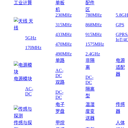
工业计算
单板
配件
机
区
230MHz
780MHz
5.8GH
天
315MHz
868MHz
GPS
线
433MHz
915MHz
GPRS
5GHz
IoT/4
470MHz
1575MHz
170MHz
490MHz
2.4GHz
单路
非隔
电源
离
适配
AC-
器
DC
DC-
电源模块
双路
DC
AC-
隔离
DC-
DC
型
DC
电子
温湿
传感
罗盘
度变
器
送器
传感与探
甲烷
人体