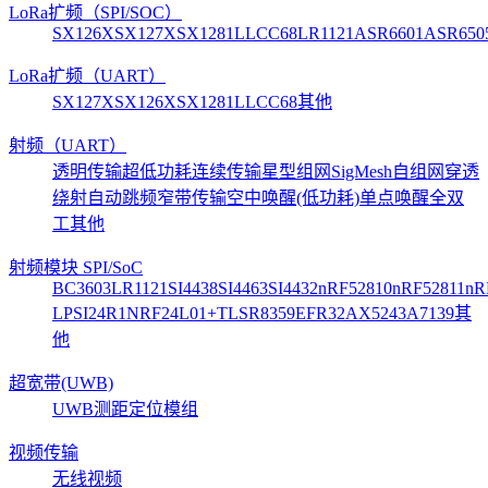
LoRa扩频（SPI/SOC）
SX126X
SX127X
SX1281
LLCC68
LR1121
ASR6601
ASR650
LoRa扩频（UART）
SX127X
SX126X
SX1281
LLCC68
其他
射频（UART）
透明传输
超低功耗
连续传输
星型组网
SigMesh自组网
穿透
绕射
自动跳频
窄带传输
空中唤醒(低功耗)
单点唤醒
全双
工
其他
射频模块 SPI/SoC
BC3603
LR1121
SI4438
SI4463
SI4432
nRF52810
nRF52811
nR
LP
SI24R1
NRF24L01+
TLSR8359
EFR32
AX5243
A7139
其
他
超宽带(UWB)
UWB测距定位模组
视频传输
无线视频