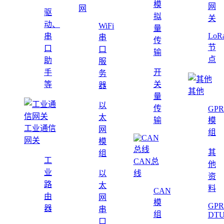
模
网
网
驱
拟
关
动、
WiFi
量
LoR
串
串
传
节
口
口
输
点
助
服
手
开
务
等
关
器
其他
量
以
传
GPR
太
输
模
工业通信
网
组
网关
模
其
组
工
CAN总
他
业
以
线
资
路
太
料
CAN
由
网
模
GPR
器
串
组
DT
口