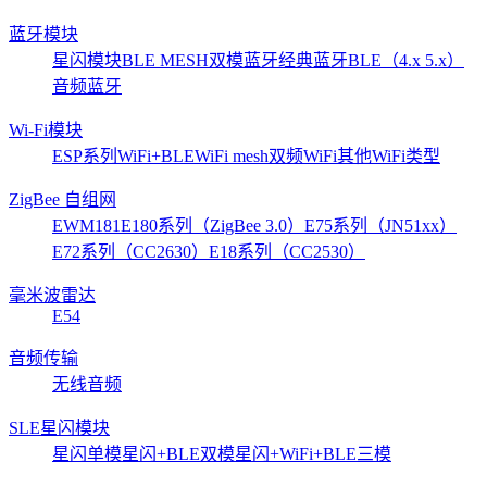
蓝牙模块
星闪模块
BLE MESH
双模蓝牙
经典蓝牙
BLE（4.x 5.x）
音频蓝牙
Wi-Fi模块
ESP系列
WiFi+BLE
WiFi mesh
双频WiFi
其他WiFi类型
ZigBee 自组网
EWM181
E180系列（ZigBee 3.0）
E75系列（JN51xx）
E72系列（CC2630）
E18系列（CC2530）
毫米波雷达
E54
音频传输
无线音频
SLE星闪模块
星闪单模
星闪+BLE双模
星闪+WiFi+BLE三模