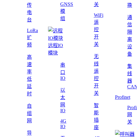
GNSS
关
传
换
模
电
WiFi
通
组
台
遥
信
控
LoRa
隔
开
扩
离
关
频
远程IO
设
模块
备
无
高
线
速
串
集
遥
率
口
线
IO
控
低
器
开
延
CAN
以
关
时
Profinet
太
网
智
自
Profi
IO
能
组
网
插
网
4G
关
IO
座
导