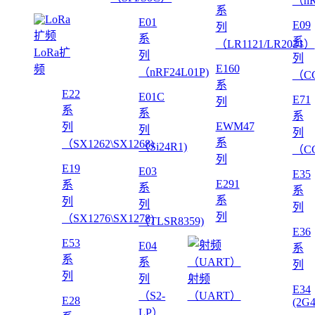
（nR
系
E01
E09
列
系
系
（LR1121/LR2021）
LoRa扩
列
列
E160
频
（nRF24L01P)
（CC
系
E22
E01C
E71
列
系
系
系
EWM47
列
列
列
系
（SX1262\SX1268)
（Si24R1)
（CC
列
E19
E03
E35
E291
系
系
系
系
列
列
列
列
（SX1276\SX1278)
（TLSR8359)
E36
E53
E04
系
系
系
列
列
列
射频
E34
（S2-
（UART）
E28
(2G
LP）