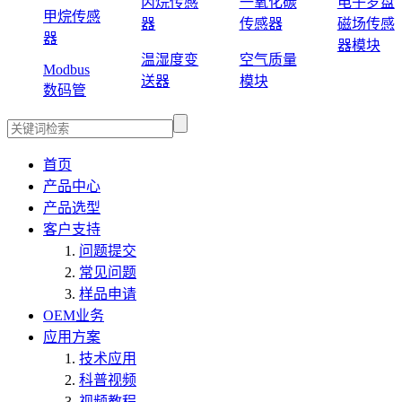
丙烷传感
一氧化碳
电子罗盘
甲烷传感
器
传感器
磁场传感
器
器模块
温湿度变
空气质量
Modbus
送器
模块
数码管
首页
产品中心
产品选型
客户支持
问题提交
常见问题
样品申请
OEM业务
应用方案
技术应用
科普视频
视频教程