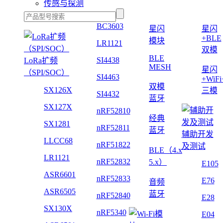
传感与探测
BC3603
星闪
星闪
+BLE
模块
LR1121
双模
BLE
SI4438
LoRa扩频
MESH
星闪
（SPI/SOC）
SI4463
+WiF
双模
SX126X
三模
SI4432
蓝牙
SX127X
nRF52810
经典
SX1281
nRF52811
蓝牙
辅助开发
LLCC68
nRF51822
及测试
BLE（4.x
LR1121
nRF52832
5.x）
E105
ASR6601
nRF52833
E76
音频
ASR6505
蓝牙
nRF52840
E28
SX130X
nRF5340
E04