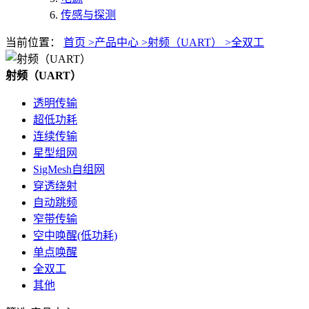
传感与探测
当前位置：
首页 >
产品中心 >
射频（UART） >
全双工
射频（UART）
透明传输
超低功耗
连续传输
星型组网
SigMesh自组网
穿透绕射
自动跳频
窄带传输
空中唤醒(低功耗)
单点唤醒
全双工
其他