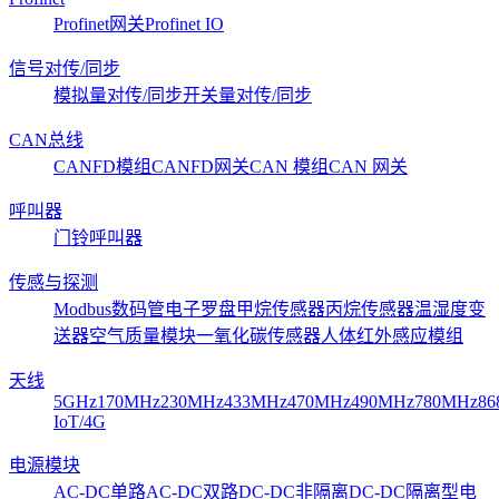
Profinet网关
Profinet IO
信号对传/同步
模拟量对传/同步
开关量对传/同步
CAN总线
CANFD模组
CANFD网关
CAN 模组
CAN 网关
呼叫器
门铃呼叫器
传感与探测
Modbus数码管
电子罗盘
甲烷传感器
丙烷传感器
温湿度变
送器
空气质量模块
一氧化碳传感器
人体红外感应模组
天线
5GHz
170MHz
230MHz
433MHz
470MHz
490MHz
780MHz
86
IoT/4G
电源模块
AC-DC单路
AC-DC双路
DC-DC非隔离
DC-DC隔离型
电