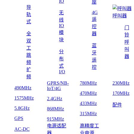
IO
座
导
4G
无
轨
呼叫器
遥
线
式
IO
控
门
模
全
器
铃
块
双
呼
蓝
工
叫
分
牙
跳
器
布
遥
频
式
控
扩
I/O
频
GPRS/NB-
780MHz
230MHz
490MHz
IoT/4G
470MHz
170MHz
1575MHz
2.4GHz
433MHz
配件
5.8GHz
868MHz
315MHz
GPS
915MHz
电源适配
高精度工
AC-DC
器
业电源