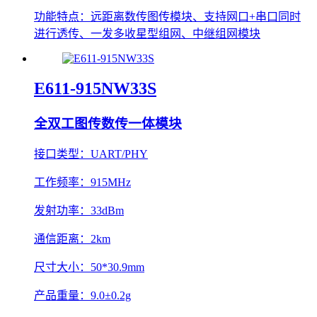
功能特点：
远距离数传图传模块、支持网口+串口同时
进行透传、一发多收星型组网、中继组网模块
E611-915NW33S
全双工图传数传一体模块
接口类型：
UART/PHY
工作频率：
915MHz
发射功率：
33dBm
通信距离：
2km
尺寸大小：
50*30.9mm
产品重量：
9.0±0.2g