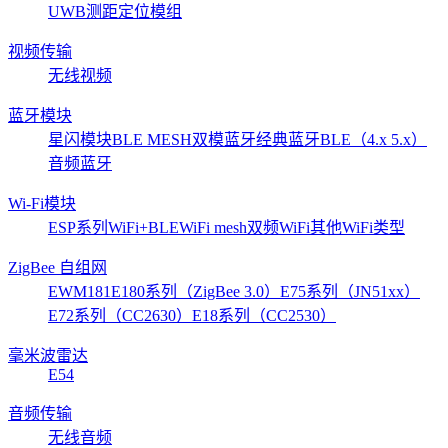
UWB测距定位模组
视频传输
无线视频
蓝牙模块
星闪模块
BLE MESH
双模蓝牙
经典蓝牙
BLE（4.x 5.x）
音频蓝牙
Wi-Fi模块
ESP系列
WiFi+BLE
WiFi mesh
双频WiFi
其他WiFi类型
ZigBee 自组网
EWM181
E180系列（ZigBee 3.0）
E75系列（JN51xx）
E72系列（CC2630）
E18系列（CC2530）
毫米波雷达
E54
音频传输
无线音频