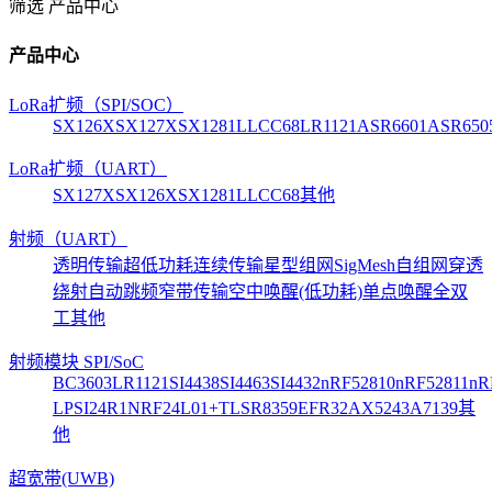
筛选
产品中心
产品中心
LoRa扩频（SPI/SOC）
SX126X
SX127X
SX1281
LLCC68
LR1121
ASR6601
ASR650
LoRa扩频（UART）
SX127X
SX126X
SX1281
LLCC68
其他
射频（UART）
透明传输
超低功耗
连续传输
星型组网
SigMesh自组网
穿透
绕射
自动跳频
窄带传输
空中唤醒(低功耗)
单点唤醒
全双
工
其他
射频模块 SPI/SoC
BC3603
LR1121
SI4438
SI4463
SI4432
nRF52810
nRF52811
nR
LP
SI24R1
NRF24L01+
TLSR8359
EFR32
AX5243
A7139
其
他
超宽带(UWB)