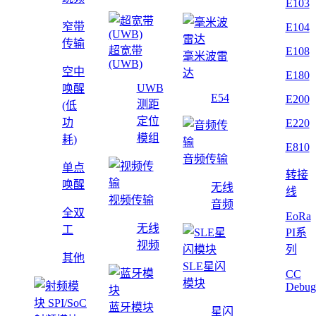
E103
窄带
E104
传输
超宽带
E108
毫米波雷
(UWB)
空中
达
E180
UWB
唤醒
E54
E200
测距
(低
定位
功
E220
模组
耗)
E810
音频传输
单点
转接
唤醒
无线
线
视频传输
音频
全双
EoRa
无线
工
PI系
视频
列
其他
SLE星闪
CC
模块
Debug
蓝牙模块
星闪