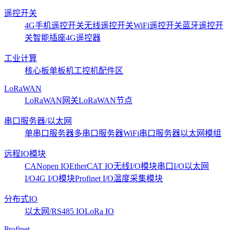
遥控开关
4G手机遥控开关
无线遥控开关
WiFi遥控开关
蓝牙遥控开
关
智能插座
4G遥控器
工业计算
核心板
单板机
工控机
配件区
LoRaWAN
LoRaWAN网关
LoRaWAN节点
串口服务器/以太网
单串口服务器
多串口服务器
WiFi串口服务器
以太网模组
远程IO模块
CANopen IO
EtherCAT IO
无线I/O模块
串口I/O
以太网
I/O
4G I/O模块
Profinet I/O
温度采集模块
分布式IO
以太网/RS485 IO
LoRa IO
Profinet