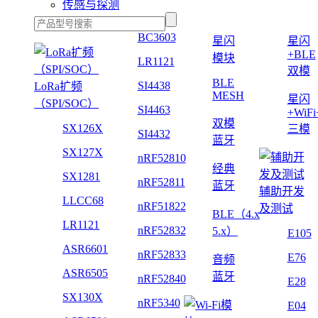
传感与探测
BC3603
星闪
星闪
+BLE
模块
LR1121
双模
BLE
SI4438
LoRa扩频
MESH
星闪
（SPI/SOC）
SI4463
+WiF
双模
SX126X
三模
SI4432
蓝牙
SX127X
nRF52810
经典
SX1281
nRF52811
蓝牙
辅助开发
LLCC68
nRF51822
及测试
BLE（4.x
LR1121
nRF52832
5.x）
E105
ASR6601
nRF52833
E76
音频
ASR6505
蓝牙
nRF52840
E28
SX130X
nRF5340
E04