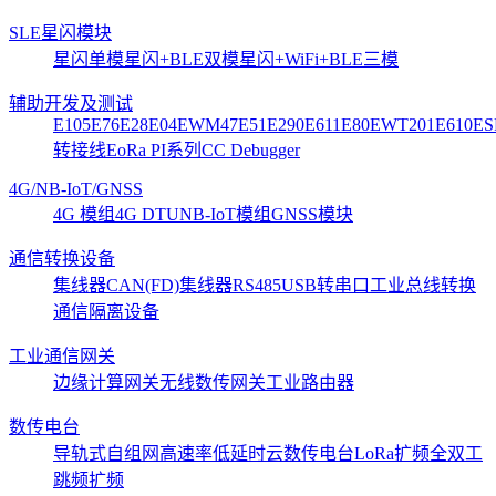
SLE星闪模块
星闪单模
星闪+BLE双模
星闪+WiFi+BLE三模
辅助开发及测试
E105
E76
E28
E04
EWM47
E51
E290
E611
E80
EWT201
E610
ES
转接线
EoRa PI系列
CC Debugger
4G/NB-IoT/GNSS
4G 模组
4G DTU
NB-IoT模组
GNSS模块
通信转换设备
集线器CAN(FD)
集线器RS485
USB转串口
工业总线转换
通信隔离设备
工业通信网关
边缘计算网关
无线数传网关
工业路由器
数传电台
导轨式
自组网
高速率低延时
云数传电台
LoRa扩频
全双工
跳频扩频