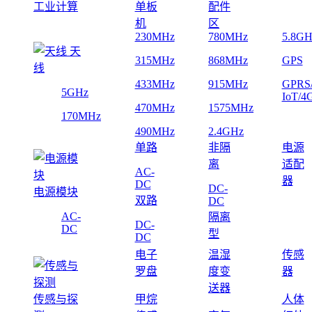
工业计算
单板
配件
机
区
230MHz
780MHz
5.8GH
天
315MHz
868MHz
GPS
线
433MHz
915MHz
GPRS
5GHz
IoT/4
470MHz
1575MHz
170MHz
490MHz
2.4GHz
单路
非隔
电源
离
适配
AC-
器
DC
DC-
电源模块
双路
DC
AC-
隔离
DC-
DC
型
DC
电子
温湿
传感
罗盘
度变
器
送器
传感与探
甲烷
人体