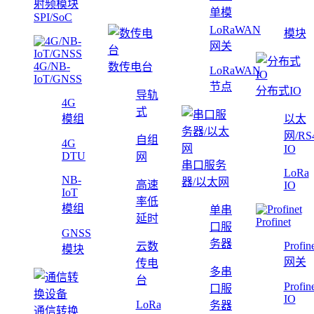
射频模块
单模
SPI/SoC
LoRaWAN
模块
网关
4G/NB-
数传电台
LoRaWAN
IoT/GNSS
节点
分布式IO
导轨
4G
式
模组
以太
网/RS
自组
4G
IO
DTU
网
串口服务
LoRa
NB-
器/以太网
高速
IO
IoT
率低
模组
单串
延时
Profinet
口服
GNSS
务器
Profin
云数
模块
网关
传电
多串
台
Profin
口服
IO
LoRa
务器
通信转换