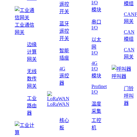
I/O
模组
遥控
模块
开关
CAN
网关
串口
蓝牙
工业通信
I/O
遥控
CAN
网关
开关
模组
以太
边缘
网
CAN
智能
计算
I/O
网关
插座
网关
4G
4G
I/O
无线
遥控
模块
呼叫器
数传
器
网关
Profinet
门铃
I/O
呼叫
工业
器
温度
LoRaWAN
路由
采集
器
核心
工控
板
机