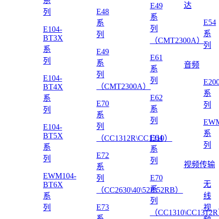
系
达
E49
E48
列
系
E54
系
列
E104-
系
列
BT3X
（CMT2300A）
列
系
E49
E61
列
系
音频
系
列
E104-
列
E20
（CMT2300A）
BT4X
系
E62
系
E70
列
系
列
系
列
EWM
列
E104-
系
BT5X
E64
（CC1312R\CC1310）
列
系
系
E72
列
列
视频传输
系
EWM104-
E70
列
无
BT6X
系
（CC2630\40\52P\52RB）
系
线
列
E73
列
视
（CC1310\CC1312
系