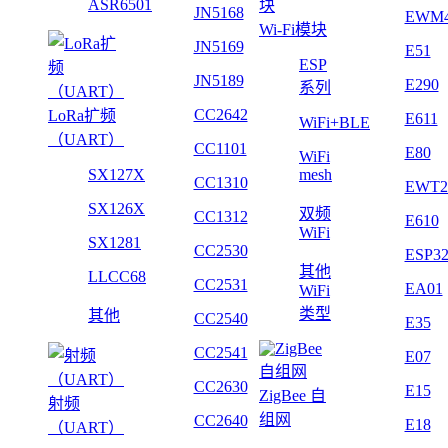
ASR6501
JN5168
EWM
Wi-Fi模块
JN5169
E51
ESP
JN5189
E290
系列
CC2642
LoRa扩频
E611
WiFi+BLE
（UART）
CC1101
E80
WiFi
SX127X
mesh
CC1310
EWT2
SX126X
双频
CC1312
E610
WiFi
SX1281
CC2530
ESP3
其他
LLCC68
CC2531
EA01
WiFi
类型
其他
CC2540
E35
CC2541
E07
CC2630
E15
ZigBee 自
射频
组网
CC2640
E18
（UART）