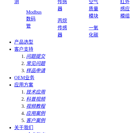
测
传感
空气
红外
器
质量
感应
Modbus
模块
模组
数码
丙烷
管
传感
一氧
器
化碳
产品选型
客户支持
问题提交
常见问题
样品申请
OEM业务
应用方案
技术应用
科普视频
视频教程
应用案例
客户案例
关于我们