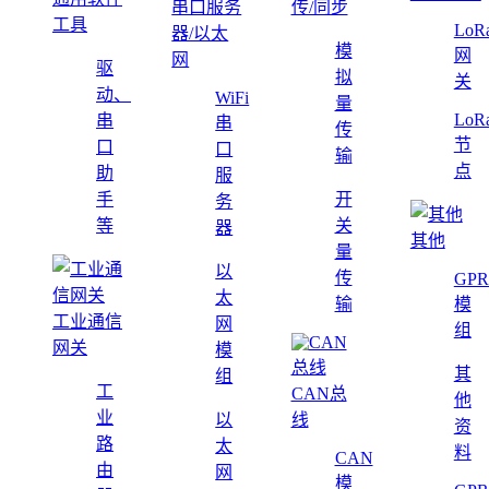
串口服务
传/同步
工具
LoR
器/以太
模
网
网
驱
拟
关
动、
WiFi
量
LoR
串
串
传
节
口
口
输
点
助
服
手
开
务
等
关
器
其他
量
以
传
GPR
太
输
模
工业通信
网
组
网关
模
其
组
工
CAN总
他
业
以
线
资
路
太
料
CAN
由
网
模