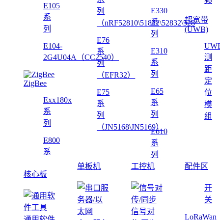
频
E105
E330
列
系
超宽带
系
（nRF52810\51822\52832\528
列
(UWB)
列
E76
E104-
UW
E310
系
2G4U04A（CC2540）
测
系
列
距
列
（EFR32）
定
ZigBee
E65
E75
位
Exx180x
系
系
模
系
列
列
组
列
（JN5168\JN5169）
E610
E800
系
系
列
单板机
工控机
配件区
核心板
开
关
信号对
LoRaWan
通用软件