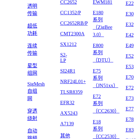
CC2652
EWM181
E22
透明
CC1352/P
E180
传输
E30
系列
CC2652RB/P
E32
超低
（ZigBee
功耗
CMT2300A
3.0）
E42
SX1212
E800
E49
连续
系列
传输
S2-
E52
（DTU）
LP
星型
E53
SI24R1
E75
组网
E70
系列
NRF24L01+
SigMesh
（JN51xx）
E72
自组
TLSR8359
E72
E73
网
EFR32
系列
E77
穿透
（CC2630）
AX5243
绕射
E78
E18
A7139
系列
E83
自动
其他
（CC2530）
跳频