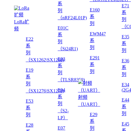
系
E71
E160
列
系
系
（nRF24L01P)
列
LoRa扩
列
（CC
E01C
频
EWM47
系
E35
E22
系
列
系
系
列
（Si24R1)
列
列
E291
E03
（SX1262\SX1268)
E36
系
系
系
E19
列
列
列
系
（TLSR8359)
列
E34
E04
(2G
（SX1276\SX1278)
系
射频
E44
E53
列
（UART）
系
系
（S2-
列
E29
列
LP）
系
E45
E28
E07
列
系