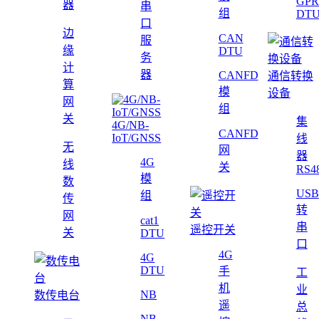
GPR
器
串
组
DT
口
边
CAN
服
缘
DTU
务
计
器
CANFD
通信转换
算
模
设备
网
组
关
集
4G/NB-
CANFD
IoT/GNSS
线
无
网
器
4G
线
关
RS4
模
数
USB
组
传
转
网
cat1
串
遥控开关
关
DTU
口
4G
4G
DTU
手
工
机
业
NB
数传电台
遥
总
NB