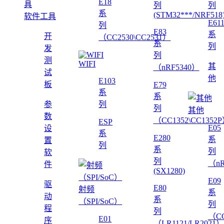
E18
列
列
系
(STM32***/NRF518
软件工具
E61
列
E83
系
开
（CC2530\CC2531）
系
列
发
列
测
WIFI
其
（nRF5340）
试
他
E103
板
E79
系
系
参
列
列
其他
数
（CC1352\CC1352
ESP
E05
设
系
E280
系
置
列
系
列
软
列
（nR
件
(SX1280)
E09
驱
E80
射频
系
动
系
（SPI/SoC）
列
程
列
（CC
E01
序
（LR1121/LR2021）