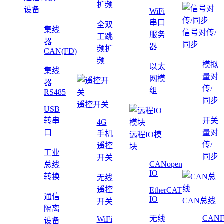
扩频
设备
WiFi
串口
全双
集线
信号对传/
服务
工跳
器
同步
器
频扩
CAN(FD)
频
模拟
以太
集线
量对
网模
器
传/
组
RS485
同步
遥控开关
USB
转串
开关
4G
口
量对
手机
远程IO模
传/
遥控
块
工业
同步
开关
CANopen
总线
IO
转换
无线
遥控
EtherCAT
通信
IO
CAN总线
开关
隔离
CAN
无线
WiFi
设备