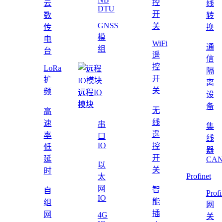
控
云
线
DTU
开
数
转
GNSS
关
传
换
模
电
WiFi
通
组
台
遥
信
控
LoRa
隔
开
扩
离
关
频
远程IO
设
模块
备
无
高
线
速
串
集
遥
率
口
线
IO
控
低
器
开
延
CAN
以
关
时
Profinet
太
网
智
自
Profi
IO
能
组
网
插
网
4G
关