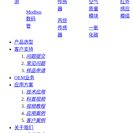
测
传感
空气
红外
器
质量
感应
Modbus
模块
模组
数码
丙烷
管
传感
一氧
器
化碳
产品选型
客户支持
问题提交
常见问题
样品申请
OEM业务
应用方案
技术应用
科普视频
视频教程
应用案例
客户案例
关于我们