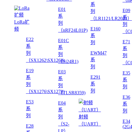
（nR
系
E01
E09
列
系
系
（LR1121/LR2021）
LoRa扩
列
列
E160
频
（nRF24L01P)
（CC
系
E22
E01C
E71
列
系
系
系
EWM47
列
列
列
系
（SX1262\SX1268)
（Si24R1)
（CC
列
E19
E03
E35
E291
系
系
系
系
列
列
列
列
（SX1276\SX1278)
（TLSR8359)
E36
E53
E04
系
系
系
列
列
列
射频
E34
（S2-
（UART）
E28
(2G
LP）