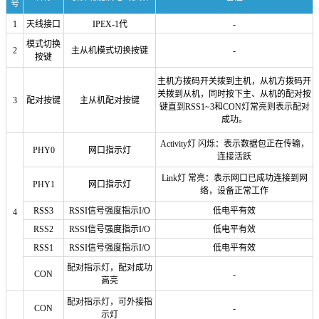
号
1
天线接口
IPEX-1代
-
模式切换
2
主从机模式切换按键
-
按键
主机方拨码开关拨到主机，从机方拨码开
关拨到从机，同时按下主、从机的配对按
3
配对按键
主从机配对按键
键直到RSS1~3和CON灯常亮则表示配对
成功。
Activity灯 闪烁：表示数据包正在传输，
PHY0
网口指示灯
连接活跃
Link灯 常亮：表示网口已成功连接到网
PHY1
网口指示灯
络，设备正常工作
RSS3
RSSI信号强度指示I/O
低电平有效
4
RSS2
RSSI信号强度指示I/O
低电平有效
RSS1
RSSI信号强度指示I/O
低电平有效
配对指示灯，配对成功
CON
-
高亮
配对指示灯，可外接指
CON
-
示灯