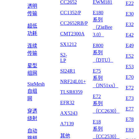
CC2652
EWM181
E22
透明
CC1352/P
E180
传输
E30
系列
CC2652RB/P
E32
超低
（ZigBee
功耗
CMT2300A
3.0）
E42
SX1212
E800
E49
连续
系列
传输
S2-
E52
（DTU）
LP
星型
E53
SI24R1
E75
组网
E70
系列
NRF24L01+
SigMesh
（JN51xx）
E72
自组
TLSR8359
E72
E73
网
EFR32
系列
E77
穿透
（CC2630）
AX5243
绕射
E78
E18
A7139
系列
E83
自动
其他
（CC2530）
跳频