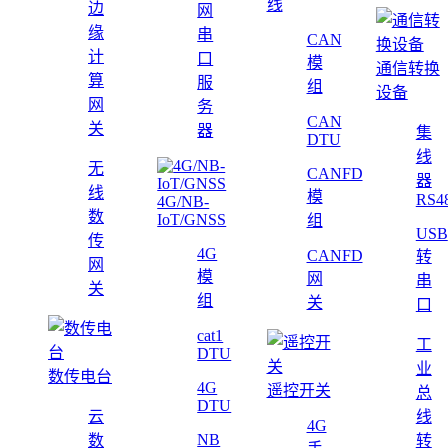
线
边
网
缘
串
CAN
计
口
模
通信转换
算
服
组
设备
网
务
CAN
关
器
集
DTU
线
无
CANFD
器
线
模
RS4
4G/NB-
数
IoT/GNSS
组
USB
传
4G
CANFD
转
网
模
网
串
关
组
关
口
cat1
工
DTU
业
数传电台
4G
遥控开关
总
DTU
云
线
4G
NB
数
转