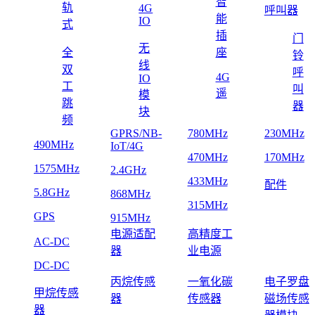
智
轨
4G
呼叫器
能
IO
式
插
门
无
全
座
铃
线
双
呼
4G
IO
工
叫
遥
模
跳
器
块
频
GPRS/NB-
780MHz
230MHz
490MHz
IoT/4G
470MHz
170MHz
1575MHz
2.4GHz
433MHz
配件
5.8GHz
868MHz
315MHz
GPS
915MHz
电源适配
高精度工
AC-DC
器
业电源
DC-DC
丙烷传感
一氧化碳
电子罗盘
甲烷传感
器
传感器
磁场传感
器