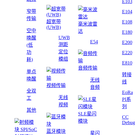
E103
窄带
E104
传输
超宽带
E108
毫米波雷
(UWB)
空中
达
E180
UWB
唤醒
E54
E200
测距
(低
定位
功
E220
模组
耗)
E810
音频传输
单点
转接
唤醒
无线
线
视频传输
音频
全双
EoRa
无线
工
PI系
视频
列
其他
SLE星闪
CC
模块
Debug
蓝牙模块
星闪