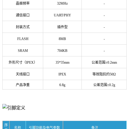
晶振频率
32MHz
-
通信接口
UART/PHY
-
封装方式
插件型
-
FLASH
8MB
-
SRAM
704KB
-
外形尺寸（IPEX）
35*35mm
公差范围
±0.2mm
天线接口
IPEX
等效阻抗约50Ω
产品净重
6.8g
公差范围±0.2g
序
名称
引脚功能及电气参数
备注