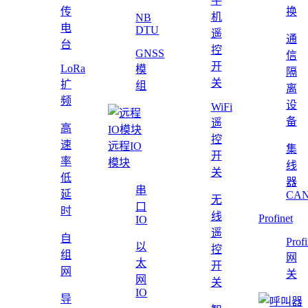
手
传
换
机
NB
电
DTU
遥
通
台
控
GNSS
信
开
LoRa
模
隔
关
扩
组
离
频
设
WiFi
备
遥
高
控
速
远程IO
集
开
率
模块
线
关
低
器
串
延
CAN
无
口
时
线
Profinet
IO
遥
自
Profi
以
控
组
网
太
开
网
关
网
关
IO
导