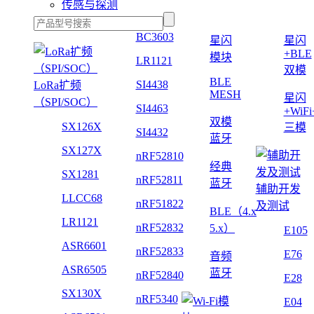
传感与探测
BC3603
星闪
星闪
+BLE
模块
LR1121
双模
BLE
SI4438
LoRa扩频
MESH
星闪
（SPI/SOC）
SI4463
+WiF
双模
SX126X
三模
SI4432
蓝牙
SX127X
nRF52810
经典
SX1281
nRF52811
蓝牙
辅助开发
LLCC68
nRF51822
及测试
BLE（4.x
LR1121
nRF52832
5.x）
E105
ASR6601
nRF52833
E76
音频
ASR6505
蓝牙
nRF52840
E28
SX130X
nRF5340
E04