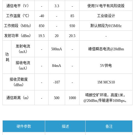
通信电平（V）
-
3.3
-
使用5V电平有风险烧毁
工作温度（℃）
-40
-
85
工业级设计
工作频段（MHz）
850
-
930
默认频段为915MHz
发射功率（dBm）
19.5
20
20.5
-
发射电流
-
500mA
-
峰值瞬态电流@20dBm
（mA）
功
耗
接收电流
-
84mA
-
5V供电
（mA）
接收灵敏度
-
-107
-
1M MCS10
（dBm）
晴朗空旷环境，高度1米，
通信距离（m）
-
500
1000
@20dBm,传输速率16Mbps。
硬件参数
描述
备注