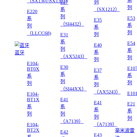
系
（SX1301\SX1302)
列
E27
列
系
（SX1212）
E220
列
E53
系
E35
（SI4432）
系
列
系
列
（LLCC68)
列
E31
系
E54
E40
列
系
系
蓝牙
（AX5243）
列
列
E104-
E30
E10
BT0X
E37
系
系
系
系
列
列
列
列
（SI44XX）
（AX5243）
E10
E104-
BT1X
E41
E41
E21
系
系
系
系
列
列
列
列
（A7139）
（A7139）
E104-
BT2X
毫米波雷
E42
E43