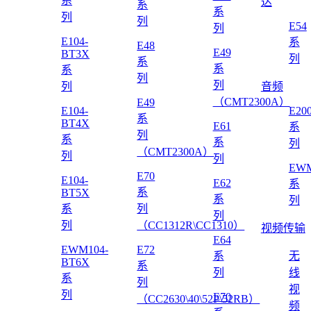
系
达
系
系
列
列
E54
列
E104-
系
E48
E49
BT3X
列
系
系
系
列
列
列
音频
（CMT2300A）
E49
E104-
E20
系
BT4X
E61
系
列
系
系
列
（CMT2300A）
列
列
EWM
E70
E104-
E62
系
系
BT5X
系
列
系
列
列
列
（CC1312R\CC1310）
视频传输
E64
EWM104-
E72
系
无
BT6X
系
列
线
系
列
视
列
E70
（CC2630\40\52P\52RB）
频