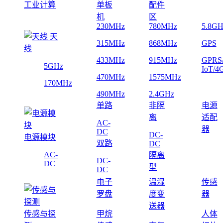
工业计算
单板
配件
机
区
230MHz
780MHz
5.8GH
天
315MHz
868MHz
GPS
线
433MHz
915MHz
GPRS
5GHz
IoT/4
470MHz
1575MHz
170MHz
490MHz
2.4GHz
单路
非隔
电源
离
适配
AC-
器
DC
DC-
电源模块
双路
DC
AC-
隔离
DC-
DC
型
DC
电子
温湿
传感
罗盘
度变
器
送器
传感与探
甲烷
人体