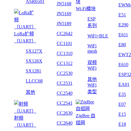
ASR6501
JN5168
EWM
Wi-Fi模块
JN5169
E51
ESP
JN5189
E290
系列
CC2642
LoRa扩频
E611
WiFi+BLE
（UART）
CC1101
E80
WiFi
SX127X
mesh
CC1310
EWT2
SX126X
双频
CC1312
E610
WiFi
SX1281
CC2530
ESP3
其他
LLCC68
CC2531
EA01
WiFi
类型
其他
CC2540
E35
CC2541
E07
CC2630
E15
ZigBee 自
射频
组网
CC2640
E18
（UART）