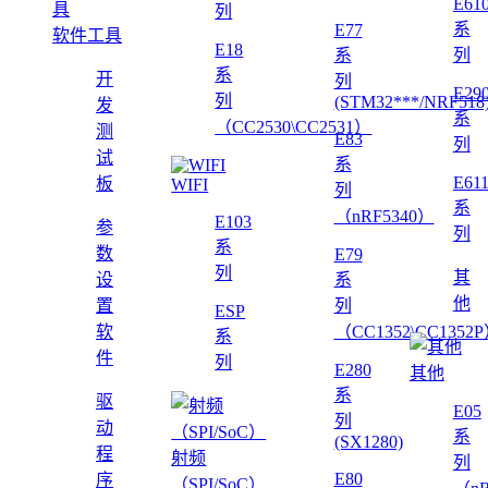
E61
列
系
E77
软件工具
E18
系
列
系
开
列
E29
列
(STM32***/NRF518
发
系
（CC2530\CC2531）
测
E83
列
试
系
E61
板
WIFI
列
系
（nRF5340）
E103
参
列
系
数
E79
列
其
设
系
他
置
列
ESP
软
（CC1352\CC1352
系
件
列
E280
其他
系
驱
E05
列
动
系
(SX1280)
程
射频
列
E80
序
（SPI/SoC）