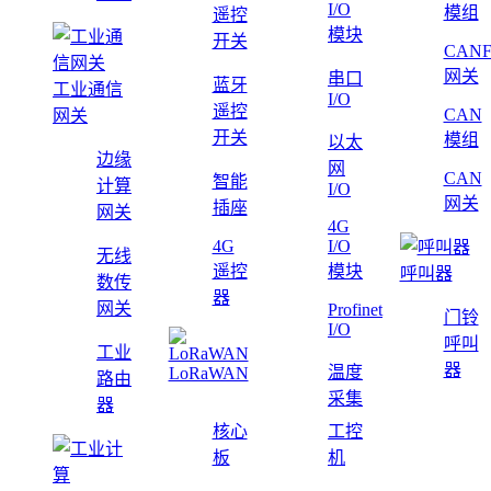
I/O
模组
遥控
模块
开关
CAN
网关
串口
蓝牙
工业通信
I/O
遥控
CAN
网关
开关
模组
以太
边缘
网
CAN
智能
计算
I/O
网关
插座
网关
4G
4G
I/O
无线
遥控
模块
呼叫器
数传
器
网关
Profinet
门铃
I/O
呼叫
工业
器
温度
LoRaWAN
路由
采集
器
核心
工控
板
机