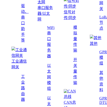
网
驱
串口服务
关
动、
信号对
器/以太
LoR
串
传/同步
网
节
口
模
WiFi
点
助
串
拟
手
口
量
等
其他
服
传
务
输
GPR
器
模
开
工业通信
组
以
关
网关
太
量
其
工
网
传
他
业
模
输
资
路
组
料
由
以
GPR
器
CAN总
DT
太