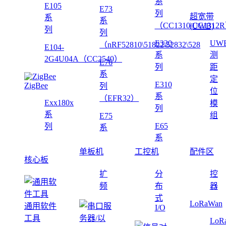
系
E105
E73
列
超宽带
系
系
（CC1310\CC1312
(UWB)
列
列
E330
UW
（nRF52810\51822\52832\528
E104-
系
测
2G4U04A（CC2540）
E76
列
距
系
定
E310
ZigBee
列
位
系
（EFR32）
Exx180x
模
列
系
组
E75
E65
列
系
系
单板机
工控机
配件区
核心板
扩
分
控
频
布
器
式
LoRaWan
通用软件
I/O
工具
LoR