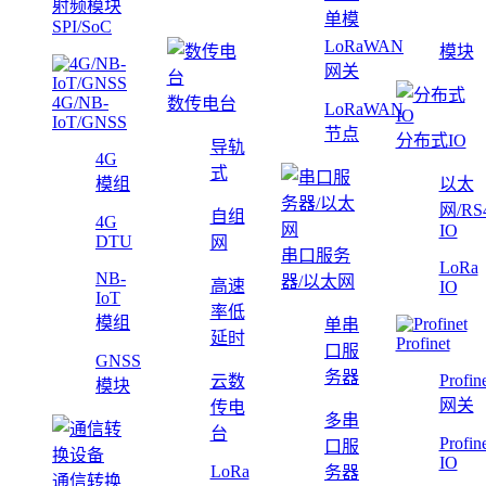
射频模块
单模
SPI/SoC
LoRaWAN
模块
网关
4G/NB-
数传电台
LoRaWAN
IoT/GNSS
节点
分布式IO
导轨
4G
式
模组
以太
网/RS
自组
4G
IO
DTU
网
串口服务
LoRa
NB-
器/以太网
高速
IO
IoT
率低
模组
单串
延时
Profinet
口服
GNSS
务器
Profin
云数
模块
网关
传电
多串
台
Profin
口服
IO
LoRa
务器
通信转换