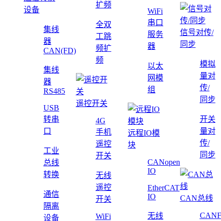
扩频
设备
WiFi
串口
全双
集线
信号对传/
服务
工跳
器
同步
器
频扩
CAN(FD)
频
模拟
以太
集线
量对
网模
器
传/
组
RS485
同步
遥控开关
USB
转串
开关
4G
口
量对
手机
远程IO模
传/
遥控
块
工业
同步
开关
CANopen
总线
IO
转换
无线
遥控
EtherCAT
通信
IO
CAN总线
开关
隔离
CAN
无线
WiFi
设备