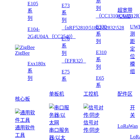
系
E105
E73
列
超宽带
系
系
（CC1310\CC1312
(UWB)
列
列
E330
UW
（nRF52810\51822\52832\528
E104-
系
测
2G4U04A（CC2540）
E76
列
距
系
定
E310
ZigBee
列
位
系
（EFR32）
Exx180x
模
列
系
组
E75
E65
列
系
系
单板机
工控机
配件区
核心板
开
关
信号对
LoRaWan
通用软件
串口服务
传/同步
工具
LoR
器/以太