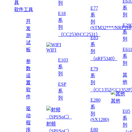
E61
列
系
E77
软件工具
E18
系
列
系
开
列
E29
列
(STM32***/NRF518
发
系
（CC2530\CC2531）
测
E83
列
试
系
E61
板
WIFI
列
系
（nRF5340）
E103
参
列
系
数
E79
列
其
设
系
他
置
列
ESP
软
（CC1352\CC1352
系
件
列
E280
其他
系
驱
E05
列
动
系
(SX1280)
程
射频
列
E80
序
（SPI/SoC）