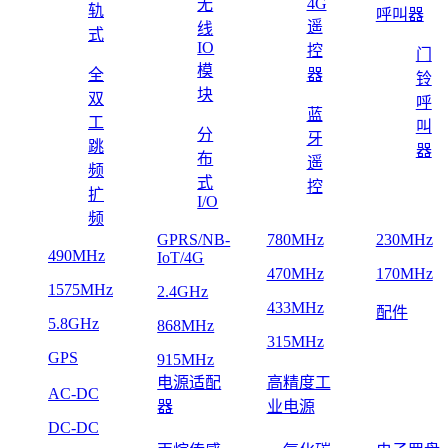
4G
无
轨
呼叫器
遥
线
式
IO
控
门
模
全
器
铃
块
双
呼
蓝
工
叫
分
牙
跳
器
布
遥
频
式
控
扩
I/O
频
GPRS/NB-
780MHz
230MHz
490MHz
IoT/4G
470MHz
170MHz
1575MHz
2.4GHz
433MHz
配件
5.8GHz
868MHz
315MHz
GPS
915MHz
电源适配
高精度工
AC-DC
器
业电源
DC-DC