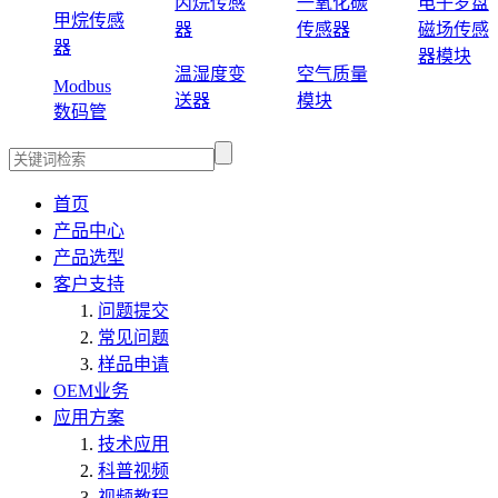
丙烷传感
一氧化碳
电子罗盘
甲烷传感
器
传感器
磁场传感
器
器模块
温湿度变
空气质量
Modbus
送器
模块
数码管
首页
产品中心
产品选型
客户支持
问题提交
常见问题
样品申请
OEM业务
应用方案
技术应用
科普视频
视频教程