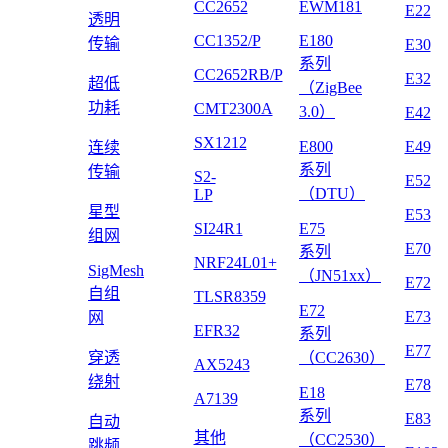
CC2652
EWM181
E22
透明
CC1352/P
E180
传输
E30
系列
CC2652RB/P
E32
超低
（ZigBee
功耗
CMT2300A
3.0）
E42
SX1212
E800
E49
连续
系列
传输
S2-
E52
（DTU）
LP
星型
E53
SI24R1
E75
组网
E70
系列
NRF24L01+
SigMesh
（JN51xx）
E72
自组
TLSR8359
E72
E73
网
EFR32
系列
E77
穿透
（CC2630）
AX5243
绕射
E78
E18
A7139
系列
E83
自动
其他
（CC2530）
跳频