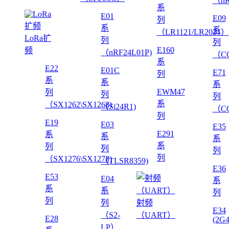
（nR
系
E01
E09
列
系
系
（LR1121/LR2021）
LoRa扩
列
列
E160
频
（nRF24L01P)
（CC
系
E22
E01C
E71
列
系
系
系
EWM47
列
列
列
系
（SX1262\SX1268)
（Si24R1)
（CC
列
E19
E03
E35
E291
系
系
系
系
列
列
列
列
（SX1276\SX1278)
（TLSR8359)
E36
E53
E04
系
系
系
列
列
列
射频
E34
（S2-
（UART）
E28
(2G
LP）