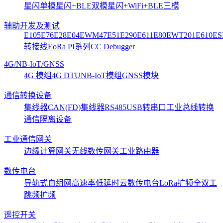
星闪单模
星闪+BLE双模
星闪+WiFi+BLE三模
辅助开发及测试
E105
E76
E28
E04
EWM47
E51
E290
E611
E80
EWT201
E610
ES
转接线
EoRa PI系列
CC Debugger
4G/NB-IoT/GNSS
4G 模组
4G DTU
NB-IoT模组
GNSS模块
通信转换设备
集线器CAN(FD)
集线器RS485
USB转串口
工业总线转换
通信隔离设备
工业通信网关
边缘计算网关
无线数传网关
工业路由器
数传电台
导轨式
自组网
高速率低延时
云数传电台
LoRa扩频
全双工
跳频扩频
遥控开关