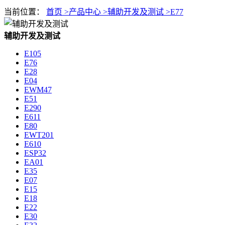
当前位置：
首页 >
产品中心 >
辅助开发及测试 >
E77
辅助开发及测试
E105
E76
E28
E04
EWM47
E51
E290
E611
E80
EWT201
E610
ESP32
EA01
E35
E07
E15
E18
E22
E30