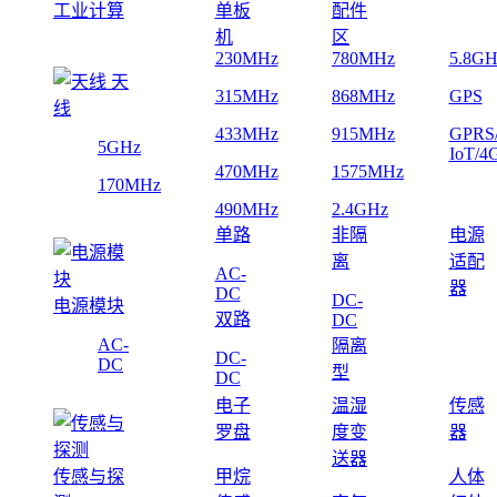
工业计算
单板
配件
机
区
230MHz
780MHz
5.8GH
天
315MHz
868MHz
GPS
线
433MHz
915MHz
GPRS
5GHz
IoT/4
470MHz
1575MHz
170MHz
490MHz
2.4GHz
单路
非隔
电源
离
适配
AC-
器
DC
DC-
电源模块
双路
DC
AC-
隔离
DC-
DC
型
DC
电子
温湿
传感
罗盘
度变
器
送器
传感与探
甲烷
人体