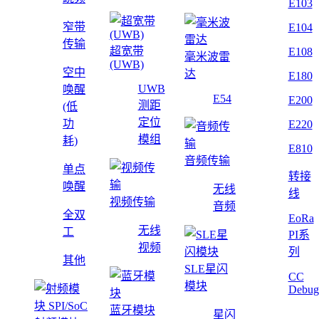
E103
窄带
E104
传输
超宽带
E108
毫米波雷
(UWB)
空中
达
E180
UWB
唤醒
E54
E200
测距
(低
定位
功
E220
模组
耗)
E810
音频传输
单点
转接
唤醒
无线
线
视频传输
音频
全双
EoRa
无线
工
PI系
视频
列
其他
SLE星闪
CC
模块
Debug
蓝牙模块
星闪