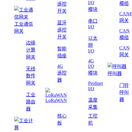
I/O
模组
遥控
模块
开关
CAN
网关
串口
蓝牙
工业通信
I/O
遥控
CAN
网关
开关
模组
以太
边缘
网
CAN
智能
计算
I/O
网关
插座
网关
4G
4G
I/O
无线
遥控
模块
呼叫器
数传
器
网关
Profinet
门铃
I/O
呼叫
工业
器
温度
LoRaWAN
路由
采集
器
核心
工控
板
机