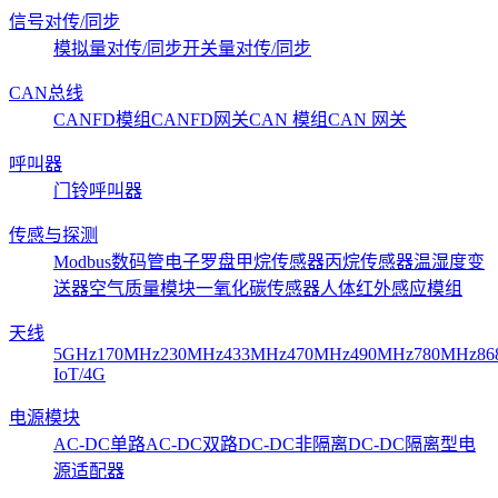
信号对传/同步
模拟量对传/同步
开关量对传/同步
CAN总线
CANFD模组
CANFD网关
CAN 模组
CAN 网关
呼叫器
门铃呼叫器
传感与探测
Modbus数码管
电子罗盘
甲烷传感器
丙烷传感器
温湿度变
送器
空气质量模块
一氧化碳传感器
人体红外感应模组
天线
5GHz
170MHz
230MHz
433MHz
470MHz
490MHz
780MHz
86
IoT/4G
电源模块
AC-DC单路
AC-DC双路
DC-DC非隔离
DC-DC隔离型
电
源适配器