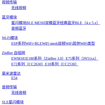
视频传输
无线视频
蓝牙模块
星闪模块
BLE MESH
双模蓝牙
经典蓝牙
BLE（4.x 5.x）
音频蓝牙
Wi-Fi模块
ESP系列
WiFi+BLE
WiFi mesh
双频WiFi
其他WiFi类型
ZigBee 自组网
EWM181
E180系列（ZigBee 3.0）
E75系列（JN51xx）
E72系列（CC2630）
E18系列（CC2530）
毫米波雷达
E54
音频传输
无线音频
SLE星闪模块