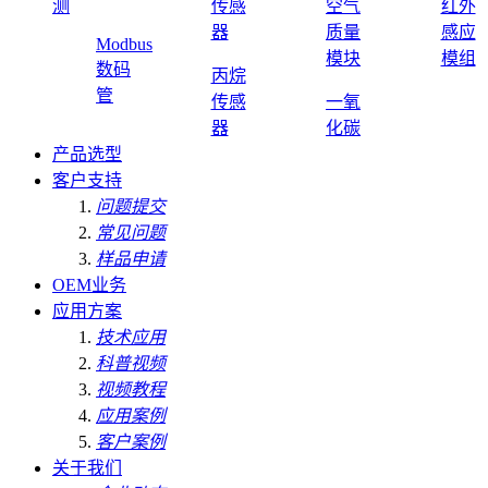
测
传感
空气
红外
器
质量
感应
Modbus
模块
模组
数码
丙烷
管
传感
一氧
器
化碳
产品选型
客户支持
问题提交
常见问题
样品申请
OEM业务
应用方案
技术应用
科普视频
视频教程
应用案例
客户案例
关于我们