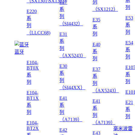
系
（SX1301\SX1302)
列
E27
列
系
（SX1212）
E220
列
E53
系
E35
（SI4432）
系
列
系
列
（LLCC68)
列
E31
系
E54
E40
列
系
系
蓝牙
（AX5243）
列
列
E104-
E30
E10
BT0X
E37
系
系
系
系
列
列
列
列
（SI44XX）
（AX5243）
E10
E104-
BT1X
E41
E41
E21
系
系
系
系
列
列
列
列
（A7139）
（A7139）
E104-
BT2X
毫米波雷
E42
E43