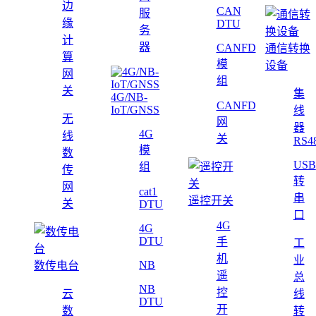
边
CAN
服
缘
DTU
务
计
器
CANFD
通信转换
算
模
设备
网
组
关
集
4G/NB-
CANFD
IoT/GNSS
线
无
网
器
4G
线
关
RS4
模
数
USB
组
传
转
网
cat1
串
遥控开关
关
DTU
口
4G
4G
DTU
手
工
机
业
NB
数传电台
遥
总
NB
控
云
线
DTU
开
数
转