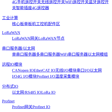
4G手机遥控开关
无线遥控开关
WiFi遥控开关
蓝牙遥控开
关
智能插座
4G遥控器
工业计算
核心板
单板机
工控机
配件区
LoRaWAN
LoRaWAN网关
LoRaWAN节点
串口服务器/以太网
单串口服务器
多串口服务器
WiFi串口服务器
以太网模组
远程IO模块
CANopen IO
EtherCAT IO
无线I/O模块
串口I/O
以太网
I/O
4G I/O模块
Profinet I/O
温度采集模块
分布式IO
以太网/RS485 IO
LoRa IO
Profinet
Profinet网关
Profinet IO