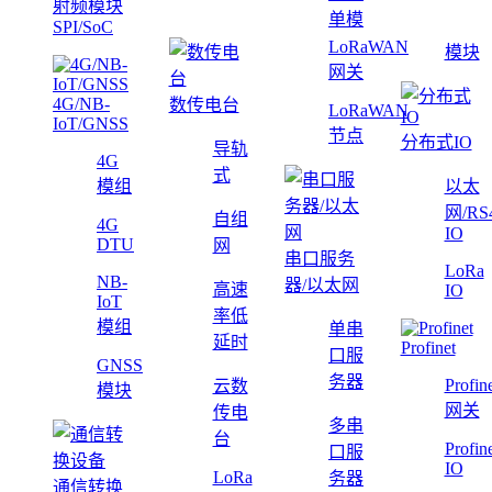
射频模块
单模
SPI/SoC
LoRaWAN
模块
网关
4G/NB-
数传电台
LoRaWAN
IoT/GNSS
节点
分布式IO
导轨
4G
式
模组
以太
网/RS
自组
4G
IO
DTU
网
串口服务
LoRa
NB-
器/以太网
高速
IO
IoT
率低
模组
单串
延时
Profinet
口服
GNSS
务器
Profin
云数
模块
网关
传电
多串
台
Profin
口服
IO
LoRa
务器
通信转换