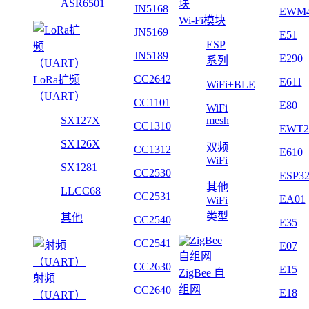
ASR6501
JN5168
EWM
Wi-Fi模块
JN5169
E51
ESP
JN5189
E290
系列
CC2642
LoRa扩频
E611
WiFi+BLE
（UART）
CC1101
E80
WiFi
SX127X
mesh
CC1310
EWT2
SX126X
双频
CC1312
E610
WiFi
SX1281
CC2530
ESP3
其他
LLCC68
CC2531
EA01
WiFi
类型
其他
CC2540
E35
CC2541
E07
CC2630
E15
ZigBee 自
射频
组网
CC2640
E18
（UART）