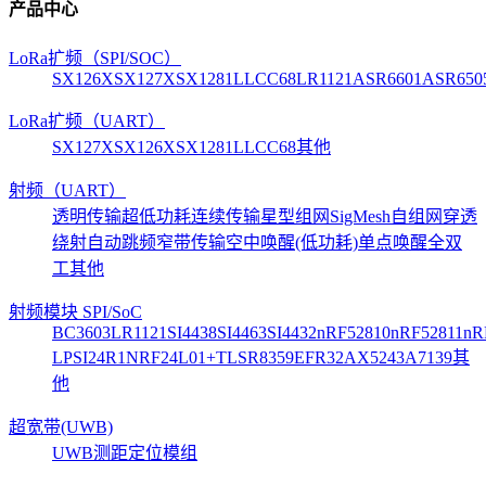
产品中心
LoRa扩频（SPI/SOC）
SX126X
SX127X
SX1281
LLCC68
LR1121
ASR6601
ASR650
LoRa扩频（UART）
SX127X
SX126X
SX1281
LLCC68
其他
射频（UART）
透明传输
超低功耗
连续传输
星型组网
SigMesh自组网
穿透
绕射
自动跳频
窄带传输
空中唤醒(低功耗)
单点唤醒
全双
工
其他
射频模块 SPI/SoC
BC3603
LR1121
SI4438
SI4463
SI4432
nRF52810
nRF52811
nR
LP
SI24R1
NRF24L01+
TLSR8359
EFR32
AX5243
A7139
其
他
超宽带(UWB)
UWB测距定位模组