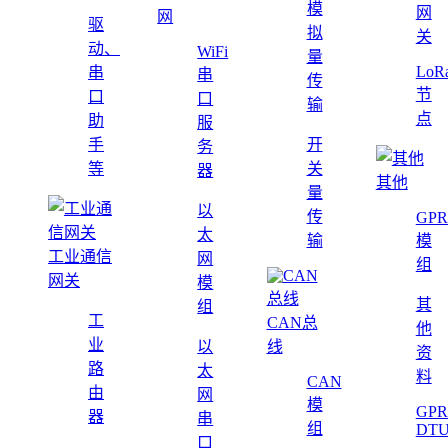
模
网
网
驱
拟
关
动、
WiFi
量
LoR
串
串
传
节
口
口
输
点
助
服
手
开
务
等
关
器
其他
量
以
传
GPR
太
输
模
工业通信
网
组
网关
模
其
组
工
CAN总
他
业
以
线
资
路
太
料
CAN
由
网
模
GPR
器
串
组
DT
口