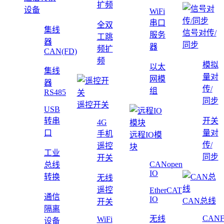
扩频
设备
WiFi
串口
全双
集线
信号对传/
服务
工跳
器
同步
器
频扩
CAN(FD)
频
模拟
以太
集线
量对
网模
器
传/
组
RS485
同步
遥控开关
USB
转串
开关
4G
口
量对
手机
远程IO模
传/
遥控
块
工业
同步
开关
CANopen
总线
IO
转换
无线
遥控
EtherCAT
通信
IO
CAN总线
开关
隔离
CAN
无线
WiFi
设备