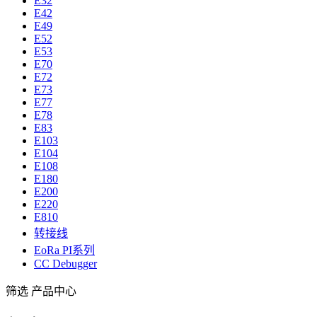
E32
E42
E49
E52
E53
E70
E72
E73
E77
E78
E83
E103
E104
E108
E180
E200
E220
E810
转接线
EoRa PI系列
CC Debugger
筛选
产品中心