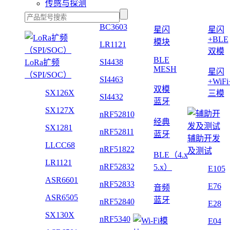
传感与探测
BC3603
星闪
星闪
+BLE
模块
LR1121
双模
BLE
SI4438
LoRa扩频
MESH
星闪
（SPI/SOC）
SI4463
+WiF
双模
SX126X
三模
SI4432
蓝牙
SX127X
nRF52810
经典
SX1281
nRF52811
蓝牙
辅助开发
LLCC68
nRF51822
及测试
BLE（4.x
LR1121
nRF52832
5.x）
E105
ASR6601
nRF52833
E76
音频
ASR6505
蓝牙
nRF52840
E28
SX130X
nRF5340
E04