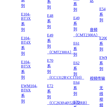
系
达
系
系
列
列
E54
列
E104-
系
E48
E49
BT3X
列
系
系
系
列
列
列
音频
（CMT2300A）
E49
E104-
E20
系
BT4X
E61
系
列
系
系
列
（CMT2300A）
列
列
EWM
E70
E104-
E62
系
系
BT5X
系
列
系
列
列
列
（CC1312R\CC1310）
视频传输
E64
EWM104-
E72
系
无
BT6X
系
列
线
系
列
视
列
E70
（CC2630\40\52P\52RB）
频