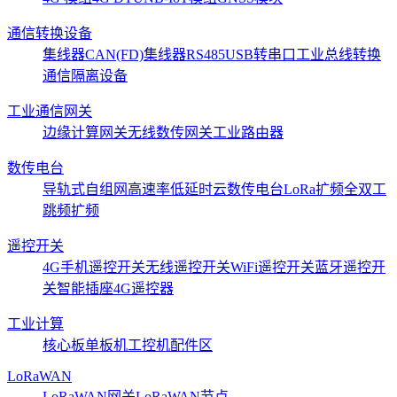
通信转换设备
集线器CAN(FD)
集线器RS485
USB转串口
工业总线转换
通信隔离设备
工业通信网关
边缘计算网关
无线数传网关
工业路由器
数传电台
导轨式
自组网
高速率低延时
云数传电台
LoRa扩频
全双工
跳频扩频
遥控开关
4G手机遥控开关
无线遥控开关
WiFi遥控开关
蓝牙遥控开
关
智能插座
4G遥控器
工业计算
核心板
单板机
工控机
配件区
LoRaWAN
LoRaWAN网关
LoRaWAN节点