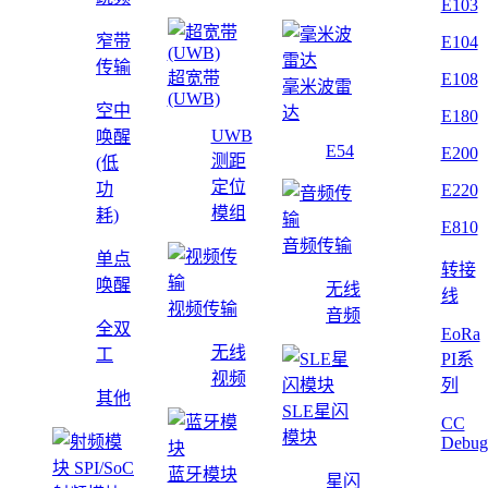
E103
窄带
E104
传输
超宽带
E108
毫米波雷
(UWB)
空中
达
E180
UWB
唤醒
E54
E200
测距
(低
定位
功
E220
模组
耗)
E810
音频传输
单点
转接
唤醒
无线
线
视频传输
音频
全双
EoRa
无线
工
PI系
视频
列
其他
SLE星闪
CC
模块
Debug
蓝牙模块
星闪