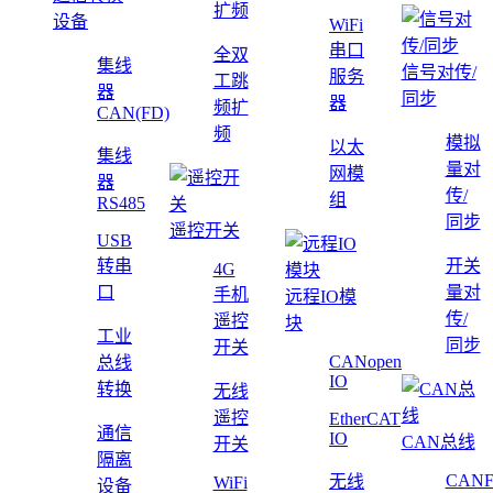
扩频
设备
WiFi
串口
全双
集线
信号对传/
服务
工跳
器
同步
器
频扩
CAN(FD)
频
模拟
以太
集线
量对
网模
器
传/
组
RS485
同步
遥控开关
USB
转串
开关
4G
口
量对
手机
远程IO模
传/
遥控
块
工业
同步
开关
CANopen
总线
IO
转换
无线
遥控
EtherCAT
通信
IO
CAN总线
开关
隔离
CAN
无线
WiFi
设备