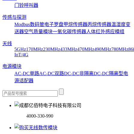
门铃呼叫器
传感与探测
Modbus数码管
电子罗盘
甲烷传感器
丙烷传感器
温湿度变
送器
空气质量模块
一氧化碳传感器
人体红外感应模组
天线
5GHz
170MHz
230MHz
433MHz
470MHz
490MHz
780MHz
86
IoT/4G
电源模块
AC-DC单路
AC-DC双路
DC-DC非隔离
DC-DC隔离型
电
源适配器
4000-330-990