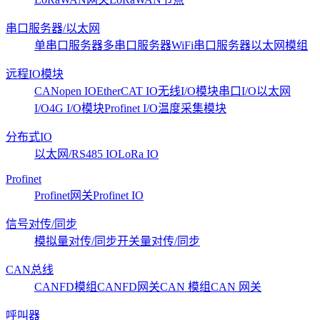
串口服务器/以太网
单串口服务器
多串口服务器
WiFi串口服务器
以太网模组
远程IO模块
CANopen IO
EtherCAT IO
无线I/O模块
串口I/O
以太网
I/O
4G I/O模块
Profinet I/O
温度采集模块
分布式IO
以太网/RS485 IO
LoRa IO
Profinet
Profinet网关
Profinet IO
信号对传/同步
模拟量对传/同步
开关量对传/同步
CAN总线
CANFD模组
CANFD网关
CAN 模组
CAN 网关
呼叫器