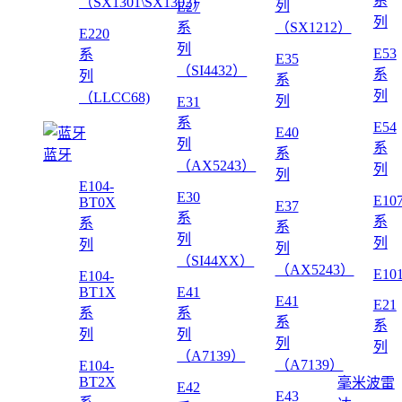
系
（SX1301\SX1302)
列
E27
列
系
（SX1212）
E220
列
E53
系
E35
（SI4432）
系
列
系
列
（LLCC68)
列
E31
系
E54
E40
列
系
系
蓝牙
（AX5243）
列
列
E104-
E30
E10
BT0X
E37
系
系
系
系
列
列
列
列
（SI44XX）
（AX5243）
E10
E104-
BT1X
E41
E41
E21
系
系
系
系
列
列
列
列
（A7139）
（A7139）
E104-
BT2X
毫米波雷
E42
E43