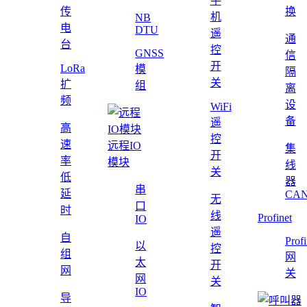
手
传
换
机
NB
电
DTU
遥
通
台
控
GNSS
信
开
LoRa
模
隔
关
扩
组
离
频
设
WiFi
备
遥
高
控
速
远程IO
集
开
率
模块
线
关
低
器
串
延
CAN
无
口
时
线
Profinet
IO
遥
自
Profi
以
控
组
网
太
开
网
关
网
关
IO
导