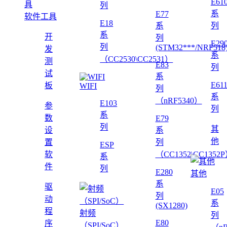
E61
列
系
E77
软件工具
E18
系
列
系
开
列
E29
列
(STM32***/NRF518
发
系
（CC2530\CC2531）
测
E83
列
试
系
E61
板
WIFI
列
系
（nRF5340）
E103
参
列
系
数
E79
列
其
设
系
他
置
列
ESP
软
（CC1352\CC1352
系
件
列
E280
其他
系
驱
E05
列
动
系
(SX1280)
程
射频
列
E80
序
（SPI/SoC）