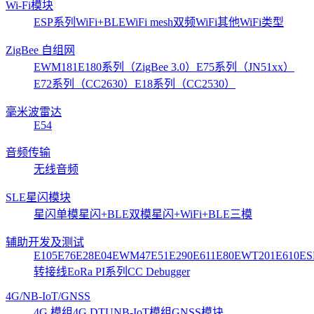
Wi-Fi模块
ESP系列
WiFi+BLE
WiFi mesh
双频WiFi
其他WiFi类型
ZigBee 自组网
EWM181
E180系列（ZigBee 3.0）
E75系列（JN51xx）
E72系列（CC2630）
E18系列（CC2530）
毫米波雷达
E54
音频传输
无线音频
SLE星闪模块
星闪单模
星闪+BLE双模
星闪+WiFi+BLE三模
辅助开发及测试
E105
E76
E28
E04
EWM47
E51
E290
E611
E80
EWT201
E610
ES
转接线
EoRa PI系列
CC Debugger
4G/NB-IoT/GNSS
4G 模组
4G DTU
NB-IoT模组
GNSS模块