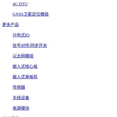
4G DTU
GNSS卫星定位模组
更多产品
分布式IO
信号对传/同步开关
以太网模组
嵌入式核心板
嵌入式单板机
传感器
天线设备
电源模块