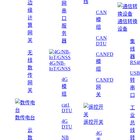
线
边
网
缘
串
CAN
计
口
模
通信转换
算
服
组
设备
网
务
CAN
关
器
集
DTU
线
无
CANFD
器
线
模
RS4
4G/NB-
数
IoT/GNSS
组
USB
传
4G
CANFD
转
网
模
网
串
关
组
关
口
cat1
工
DTU
业
数传电台
4G
遥控开关
总
DTU
云
线
4G
NB
数
转