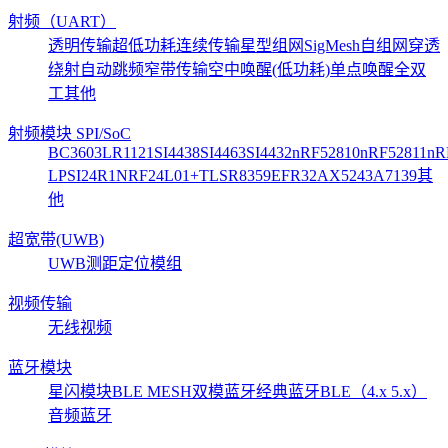
射频（UART）
透明传输
超低功耗
连续传输
星型组网
SigMesh自组网
穿透
绕射
自动跳频
窄带传输
空中唤醒(低功耗)
单点唤醒
全双
工
其他
射频模块 SPI/SoC
BC3603
LR1121
SI4438
SI4463
SI4432
nRF52810
nRF52811
nR
LP
SI24R1
NRF24L01+
TLSR8359
EFR32
AX5243
A7139
其
他
超宽带(UWB)
UWB测距定位模组
视频传输
无线视频
蓝牙模块
星闪模块
BLE MESH
双模蓝牙
经典蓝牙
BLE（4.x 5.x）
音频蓝牙