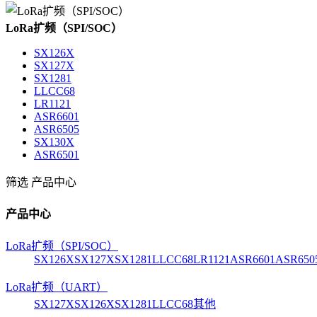
LoRa扩频（SPI/SOC）
SX126X
SX127X
SX1281
LLCC68
LR1121
ASR6601
ASR6505
SX130X
ASR6501
筛选
产品中心
产品中心
LoRa扩频（SPI/SOC）
SX126X
SX127X
SX1281
LLCC68
LR1121
ASR6601
ASR650
LoRa扩频（UART）
SX127X
SX126X
SX1281
LLCC68
其他