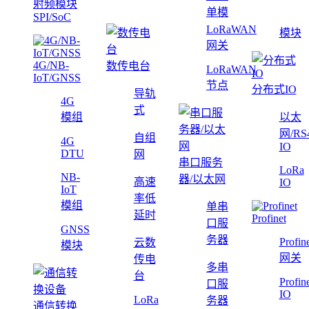
射频模块
单模
SPI/SoC
LoRaWAN
模块
网关
4G/NB-
数传电台
LoRaWAN
IoT/GNSS
节点
分布式IO
导轨
4G
式
模组
以太
网/RS
自组
4G
IO
DTU
网
串口服务
LoRa
NB-
器/以太网
高速
IO
IoT
率低
模组
单串
延时
Profinet
口服
GNSS
务器
Profin
云数
模块
网关
传电
多串
台
Profin
口服
IO
LoRa
务器
通信转换