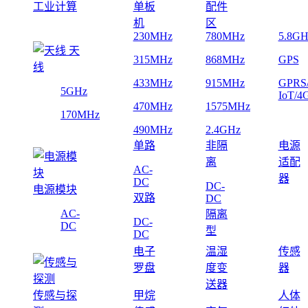
工业计算
单板
配件
机
区
230MHz
780MHz
5.8GH
天
315MHz
868MHz
GPS
线
433MHz
915MHz
GPRS
5GHz
IoT/4
470MHz
1575MHz
170MHz
490MHz
2.4GHz
单路
非隔
电源
离
适配
AC-
器
DC
DC-
电源模块
双路
DC
AC-
隔离
DC-
DC
型
DC
电子
温湿
传感
罗盘
度变
器
送器
传感与探
甲烷
人体