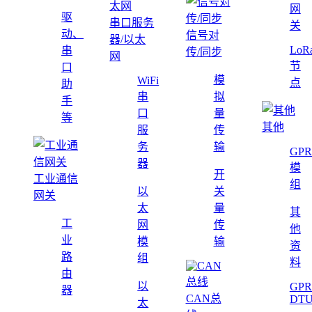
网
驱
串口服务
关
动、
信号对
器/以太
LoR
串
传/同步
网
节
口
模
WiFi
点
助
串
拟
手
口
量
等
其他
服
传
务
输
GPR
器
模
开
工业通信
组
以
关
网关
太
量
其
工
网
传
他
业
模
输
资
路
组
料
由
以
GPR
器
CAN总
DT
太