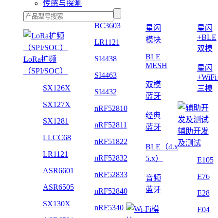
传感与探测
BC3603
星闪
星闪
+BLE
模块
LR1121
双模
BLE
SI4438
LoRa扩频
MESH
星闪
（SPI/SOC）
SI4463
+WiF
双模
SX126X
三模
SI4432
蓝牙
SX127X
nRF52810
经典
SX1281
nRF52811
蓝牙
辅助开发
LLCC68
nRF51822
及测试
BLE（4.x
LR1121
nRF52832
5.x）
E105
ASR6601
nRF52833
E76
音频
ASR6505
蓝牙
nRF52840
E28
SX130X
nRF5340
E04