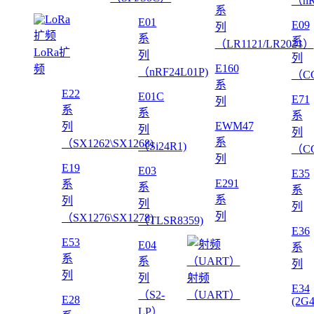
（nR
系
E01
E09
列
系
系
（LR1121/LR2021）
LoRa扩
列
列
E160
频
（nRF24L01P)
（CC
系
E22
E01C
E71
列
系
系
系
EWM47
列
列
列
系
（SX1262\SX1268)
（Si24R1)
（CC
列
E19
E03
E35
E291
系
系
系
系
列
列
列
列
（SX1276\SX1278)
（TLSR8359)
E36
E53
E04
系
系
系
列
列
列
射频
E34
（S2-
（UART）
E28
(2G
LP）