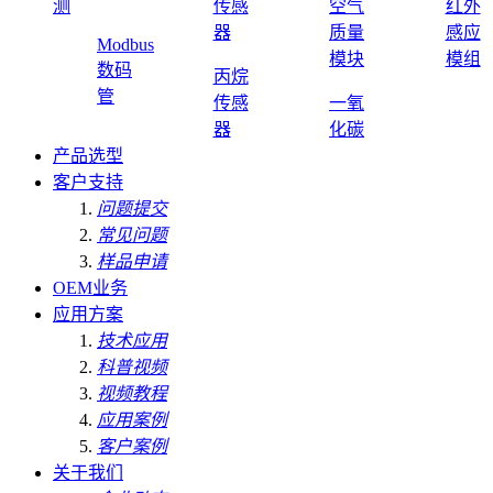
测
传感
空气
红外
器
质量
感应
Modbus
模块
模组
数码
丙烷
管
传感
一氧
器
化碳
产品选型
客户支持
问题提交
常见问题
样品申请
OEM业务
应用方案
技术应用
科普视频
视频教程
应用案例
客户案例
关于我们