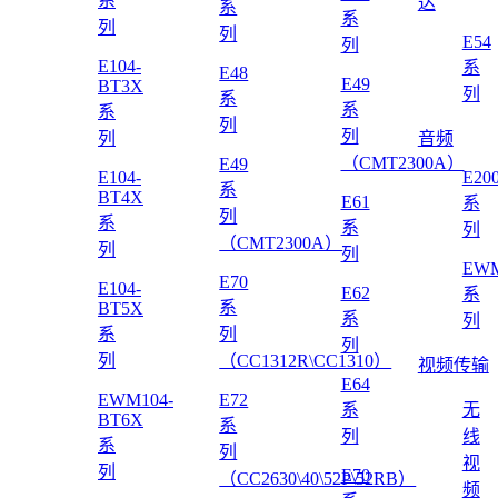
系
达
系
系
列
列
E54
列
E104-
系
E48
E49
BT3X
列
系
系
系
列
列
列
音频
（CMT2300A）
E49
E104-
E20
系
BT4X
E61
系
列
系
系
列
（CMT2300A）
列
列
EWM
E70
E104-
E62
系
系
BT5X
系
列
系
列
列
列
（CC1312R\CC1310）
视频传输
E64
EWM104-
E72
系
无
BT6X
系
列
线
系
列
视
列
E70
（CC2630\40\52P\52RB）
频