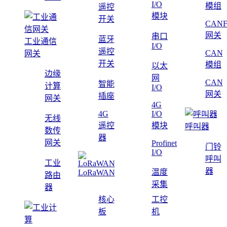
I/O
模组
遥控
模块
开关
CAN
网关
串口
蓝牙
工业通信
I/O
遥控
CAN
网关
开关
模组
以太
边缘
网
CAN
智能
计算
I/O
网关
插座
网关
4G
4G
I/O
无线
遥控
模块
呼叫器
数传
器
网关
Profinet
门铃
I/O
呼叫
工业
器
温度
LoRaWAN
路由
采集
器
核心
工控
板
机