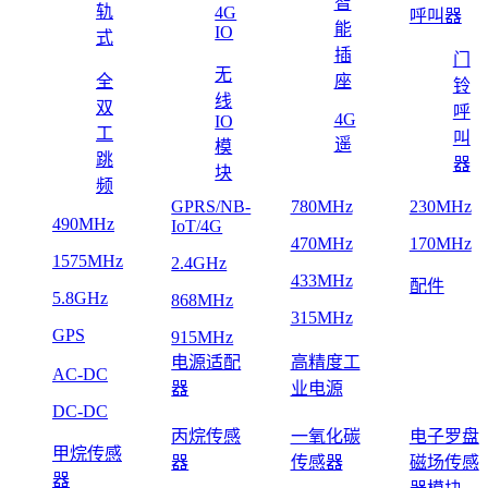
智
轨
4G
呼叫器
能
IO
式
插
门
无
全
座
铃
线
双
呼
4G
IO
工
叫
遥
模
跳
器
块
频
GPRS/NB-
780MHz
230MHz
490MHz
IoT/4G
470MHz
170MHz
1575MHz
2.4GHz
433MHz
配件
5.8GHz
868MHz
315MHz
GPS
915MHz
电源适配
高精度工
AC-DC
器
业电源
DC-DC
丙烷传感
一氧化碳
电子罗盘
甲烷传感
器
传感器
磁场传感
器