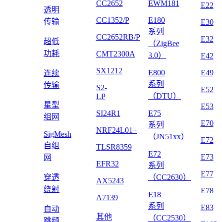
CC2652
EWM181
E22
透明
CC1352/P
E180
传输
E30
系列
CC2652RB/P
E32
超低
（ZigBee
功耗
CMT2300A
3.0）
E42
SX1212
E800
E49
连续
系列
传输
S2-
E52
（DTU）
LP
星型
E53
SI24R1
E75
组网
E70
系列
NRF24L01+
SigMesh
（JN51xx）
E72
自组
TLSR8359
E72
E73
网
EFR32
系列
E77
穿透
（CC2630）
AX5243
绕射
E78
E18
A7139
系列
E83
自动
其他
（CC2530）
跳频