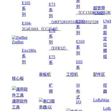
系
E105
E73
列
超宽带
系
系
（CC1310\CC1312
(UWB)
列
列
E330
UW
（nRF52810\51822\52832\528
E104-
系
测
2G4U04A（CC2540）
E76
列
距
系
定
E310
ZigBee
列
位
系
（EFR32）
Exx180x
模
列
系
组
E75
E65
列
系
系
单板机
工控机
配件区
核心板
扩
分
控
频
布
器
式
LoRaWan
通用软件
I/O
工具
LoR