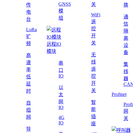
GNSS
关
传
换
模
电
WiFi
通
组
台
遥
信
控
LoRa
隔
开
扩
离
关
频
远程IO
设
模块
备
无
高
线
速
串
集
遥
率
口
线
IO
控
低
器
开
延
CAN
以
关
时
Profinet
太
网
智
自
Profi
IO
能
组
网
插
网
4G
关
IO
座
导