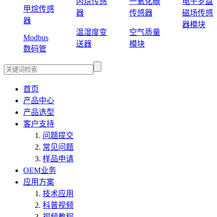
丙烷传感
一氧化碳
电子罗盘
甲烷传感
器
传感器
磁场传感
器
器模块
温湿度变
空气质量
Modbus
送器
模块
数码管
首页
产品中心
产品选型
客户支持
问题提交
常见问题
样品申请
OEM业务
应用方案
技术应用
科普视频
视频教程