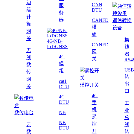
边
CAN
服
缘
DTU
务
计
器
CANFD
通信转换
算
模
设备
网
组
关
集
4G/NB-
CANFD
IoT/GNSS
线
无
网
器
4G
线
关
RS4
模
数
USB
组
传
转
网
cat1
串
遥控开关
关
DTU
口
4G
4G
DTU
手
工
机
业
NB
数传电台
遥
总
NB
控
云
线
DTU
开
数
转