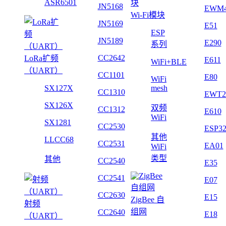
ASR6501
JN5168
EWM
Wi-Fi模块
JN5169
E51
ESP
JN5189
E290
系列
CC2642
LoRa扩频
E611
WiFi+BLE
（UART）
CC1101
E80
WiFi
SX127X
mesh
CC1310
EWT2
SX126X
双频
CC1312
E610
WiFi
SX1281
CC2530
ESP3
其他
LLCC68
CC2531
EA01
WiFi
类型
其他
CC2540
E35
CC2541
E07
CC2630
E15
ZigBee 自
射频
组网
CC2640
E18
（UART）