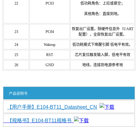
22
PC03
低功耗角色：上拉或悬空；
其他角色：直接到地。
恢复出厂设置。除硬件信息外（UART
23
PC04
配置），全部恢复出厂设置。
24
Wakeup
低功耗模式下唤醒引脚 低电平有效。
25
RST
芯片复位触发输入脚，低电平有效
26
GND
地线，连接到电源参考地
产品说明书
【用户手册】E104-BT11_Datasheet_CN
【规格书】E104-BT11规格书