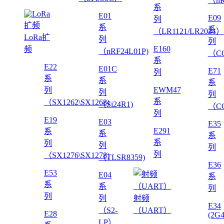
（nR
系
E01
E09
列
系
系
（LR1121/LR2021）
LoRa扩
列
列
E160
频
（nRF24L01P)
（CC
系
E22
E01C
E71
列
系
系
系
EWM47
列
列
列
系
（SX1262\SX1268)
（Si24R1)
（CC
列
E19
E03
E35
E291
系
系
系
系
列
列
列
列
（SX1276\SX1278)
（TLSR8359)
E36
E53
E04
系
系
系
列
列
列
射频
E34
（S2-
（UART）
E28
(2G
LP）