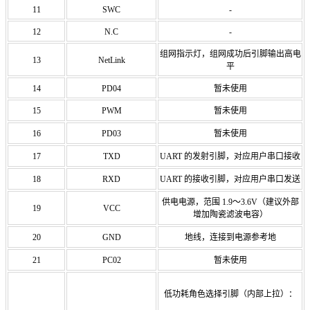
11
SWC
-
12
N.C
-
组网指示灯，组网成功后引脚输出高电
13
NetLink
平
14
PD04
暂未使用
15
PWM
暂未使用
16
PD03
暂未使用
17
TXD
UART 的发射引脚，对应用户串口接收
18
RXD
UART 的接收引脚，对应用户串口发送
供电电源，范围 1.9～3.6V（建议外部
19
VCC
增加陶瓷滤波电容）
20
GND
地线，连接到电源参考地
21
PC02
暂未使用
低功耗角色选择引脚（内部上拉）：