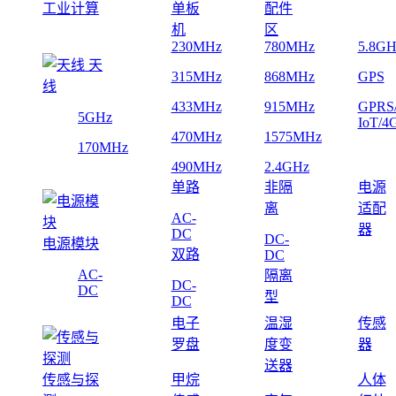
工业计算
单板
配件
机
区
230MHz
780MHz
5.8GH
天
315MHz
868MHz
GPS
线
433MHz
915MHz
GPRS
5GHz
IoT/4
470MHz
1575MHz
170MHz
490MHz
2.4GHz
单路
非隔
电源
离
适配
AC-
器
DC
DC-
电源模块
双路
DC
AC-
隔离
DC-
DC
型
DC
电子
温湿
传感
罗盘
度变
器
送器
传感与探
甲烷
人体