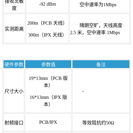
接收灵敏
-92 dBm
空中速率为1Mbps
度
200m（PCB 天线）
晴朗空旷，天线高度
实测距离
2.5 米，空中速率 1Mbps
300m（IPX 天线）
硬件参数
参数值
备注
19*13mm（PCB 版
本）
-
尺寸大小
16*13mm（IPX 版
本）
PCB/IPX
射频接口
等效阻抗约50Ω