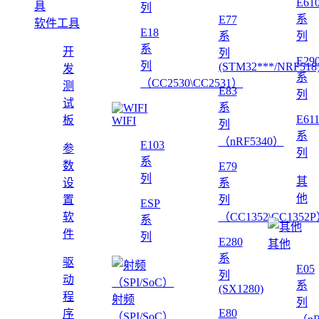
E61
列
系
E77
软件工具
E18
系
列
系
开
列
E29
列
(STM32***/NRF518
发
系
（CC2530\CC2531）
测
E83
列
试
系
E61
板
WIFI
列
系
（nRF5340）
E103
参
列
系
数
E79
列
其
设
系
他
置
列
ESP
软
（CC1352\CC1352
系
件
列
E280
其他
系
驱
E05
列
动
系
(SX1280)
程
射频
列
E80
序
（SPI/SoC）