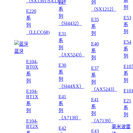
系
（SX1301\SX1302)
列
E27
列
系
（SX1212）
E220
列
E53
系
E35
（SI4432）
系
列
系
列
（LLCC68)
列
E31
系
E54
E40
列
系
系
蓝牙
（AX5243）
列
列
E104-
E30
E10
BT0X
E37
系
系
系
系
列
列
列
列
（SI44XX）
（AX5243）
E10
E104-
BT1X
E41
E41
E21
系
系
系
系
列
列
列
列
（A7139）
（A7139）
E104-
BT2X
毫米波雷
E42
E43