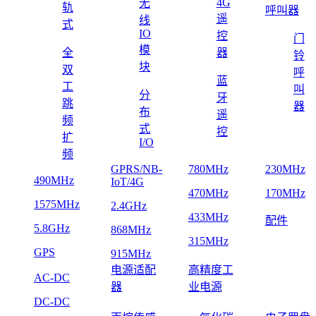
4G
无
轨
呼叫器
遥
线
式
IO
控
门
模
全
器
铃
块
双
呼
蓝
工
叫
分
牙
跳
器
布
遥
频
式
控
扩
I/O
频
GPRS/NB-
780MHz
230MHz
490MHz
IoT/4G
470MHz
170MHz
1575MHz
2.4GHz
433MHz
配件
5.8GHz
868MHz
315MHz
GPS
915MHz
电源适配
高精度工
AC-DC
器
业电源
DC-DC