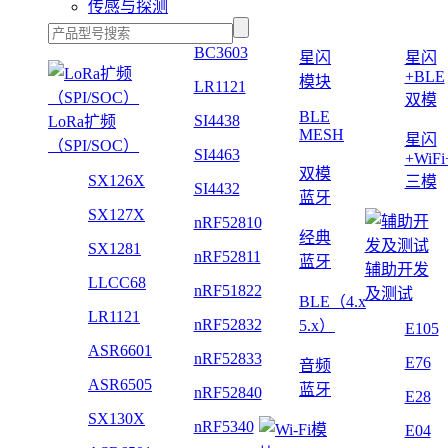
传感与探测
BC3603
星闪
星闪
+BLE
模块
LR1121
双模
BLE
SI4438
LoRa扩频
MESH
星闪
（SPI/SOC）
SI4463
+WiF
双模
SX126X
三模
SI4432
蓝牙
SX127X
nRF52810
经典
SX1281
nRF52811
蓝牙
辅助开发
LLCC68
nRF51822
及测试
BLE（4.x
LR1121
nRF52832
5.x）
E105
ASR6601
nRF52833
E76
音频
ASR6505
蓝牙
nRF52840
E28
SX130X
nRF5340
E04