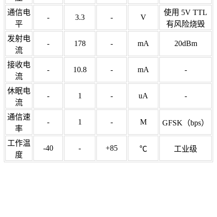
通信电
使用 5V TTL
-
3.3
-
V
平
有风险烧毁
发射电
-
178
-
mA
20dBm
流
接收电
-
10.8
-
mA
-
流
休眠电
-
1
-
uA
-
流
通信速
-
1
-
M
GFSK
（
bps
）
率
工作温
-40
-
+85
℃
工业级
度