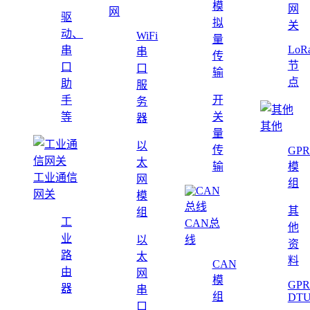
模
网
网
驱
拟
关
动、
WiFi
量
LoR
串
串
传
节
口
口
输
点
助
服
手
开
务
等
关
器
其他
量
以
传
GPR
太
输
模
工业通信
网
组
网关
模
其
组
工
CAN总
他
业
以
线
资
路
太
料
CAN
由
网
模
GPR
器
串
组
DT
口