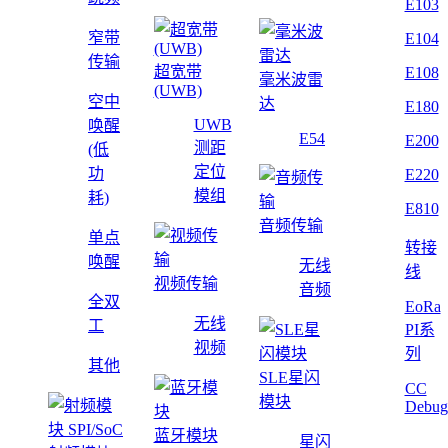
E103
窄带
E104
传输
超宽带
E108
毫米波雷
(UWB)
空中
达
E180
UWB
唤醒
E54
E200
测距
(低
定位
功
E220
模组
耗)
E810
音频传输
单点
转接
唤醒
无线
线
视频传输
音频
全双
EoRa
无线
工
PI系
视频
列
其他
SLE星闪
CC
模块
Debug
蓝牙模块
星闪