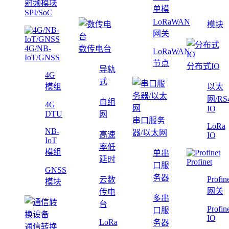
射频模块
单模
SPI/SoC
LoRaWAN
模块
网关
4G/NB-
数传电台
LoRaWAN
IoT/GNSS
节点
分布式IO
导轨
4G
式
模组
以太
网/RS
自组
4G
IO
DTU
网
串口服务
LoRa
NB-
器/以太网
高速
IO
IoT
率低
模组
单串
延时
Profinet
口服
GNSS
务器
Profin
云数
模块
网关
传电
多串
台
Profin
口服
IO
LoRa
务器
通信转换