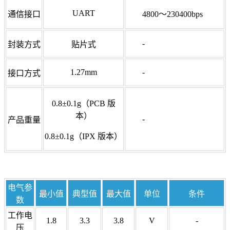
UART
通信接口
4800～230400bps
-
封装方式
贴片式
1.27mm
-
接口方式
0.8±0.1g（PCB 版
本）
-
产品重量
0.8±0.1g（IPX 版本）
电气参
最小值
典型值
最大值
单位
条件
数
工作电
1.8
3.3
3.8
V
-
压