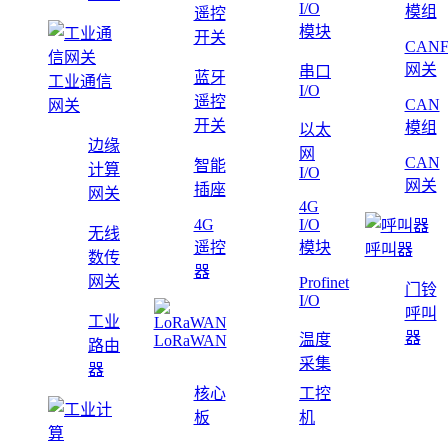
I/O
模组
遥控
模块
开关
CAN
网关
串口
蓝牙
工业通信
I/O
遥控
CAN
网关
开关
模组
以太
边缘
网
CAN
智能
计算
I/O
网关
插座
网关
4G
4G
I/O
无线
遥控
模块
呼叫器
数传
器
网关
Profinet
门铃
I/O
呼叫
工业
器
温度
LoRaWAN
路由
采集
器
核心
工控
板
机