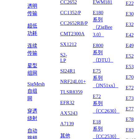
CC2652
EWM181
E22
透明
CC1352/P
E180
传输
E30
系列
CC2652RB/P
E32
超低
（ZigBee
功耗
CMT2300A
3.0）
E42
SX1212
E800
E49
连续
系列
传输
S2-
E52
（DTU）
LP
星型
E53
SI24R1
E75
组网
E70
系列
NRF24L01+
SigMesh
（JN51xx）
E72
自组
TLSR8359
E72
E73
网
EFR32
系列
E77
穿透
（CC2630）
AX5243
绕射
E78
E18
A7139
系列
E83
自动
其他
（CC2530）
跳频