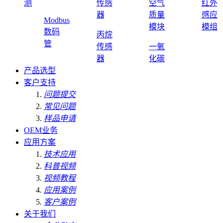
测
传感
空气
红外
器
质量
感应
Modbus
模块
模组
数码
丙烷
管
传感
一氧
器
化碳
产品选型
客户支持
问题提交
常见问题
样品申请
OEM业务
应用方案
技术应用
科普视频
视频教程
应用案例
客户案例
关于我们