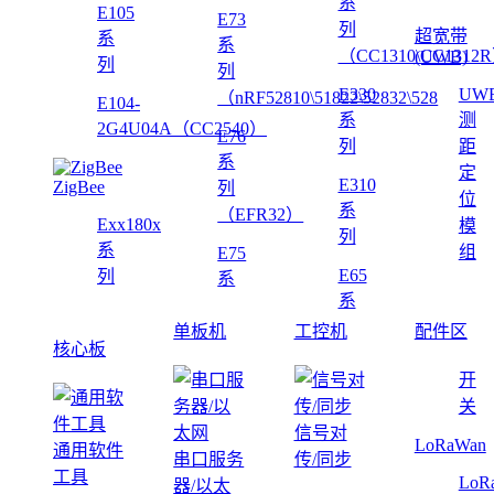
系
E105
E73
列
超宽带
系
系
（CC1310\CC1312
(UWB)
列
列
E330
UW
（nRF52810\51822\52832\528
E104-
系
测
2G4U04A（CC2540）
E76
列
距
系
定
E310
ZigBee
列
位
系
（EFR32）
Exx180x
模
列
系
组
E75
E65
列
系
系
单板机
工控机
配件区
核心板
开
关
信号对
LoRaWan
通用软件
串口服务
传/同步
工具
LoR
器/以太