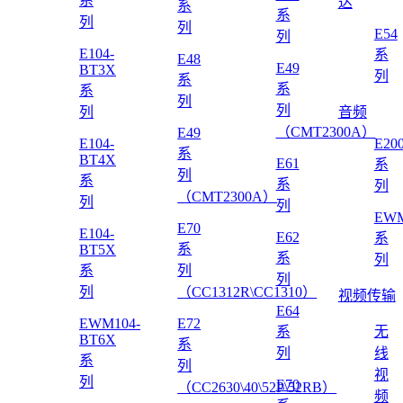
系
达
系
系
列
列
E54
列
E104-
系
E48
E49
BT3X
列
系
系
系
列
列
列
音频
（CMT2300A）
E49
E104-
E20
系
BT4X
E61
系
列
系
系
列
（CMT2300A）
列
列
EWM
E70
E104-
E62
系
系
BT5X
系
列
系
列
列
列
（CC1312R\CC1310）
视频传输
E64
EWM104-
E72
系
无
BT6X
系
列
线
系
列
视
列
E70
（CC2630\40\52P\52RB）
频