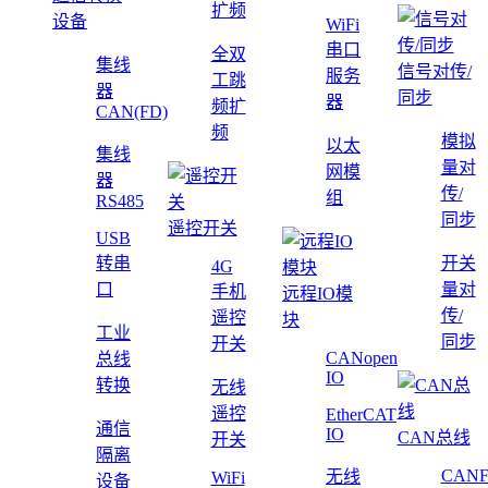
扩频
设备
WiFi
串口
全双
集线
信号对传/
服务
工跳
器
同步
器
频扩
CAN(FD)
频
模拟
以太
集线
量对
网模
器
传/
组
RS485
同步
遥控开关
USB
转串
开关
4G
口
量对
手机
远程IO模
传/
遥控
块
工业
同步
开关
CANopen
总线
IO
转换
无线
遥控
EtherCAT
通信
IO
CAN总线
开关
隔离
CAN
无线
WiFi
设备