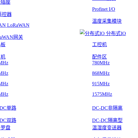
能插座
Profinet I/O
遥控器
温度采集模块
LoRaWAN
分布式IO
RaWAN网关
心板
工控机
板机
配件区
MHz
780MHz
MHz
868MHz
MHz
915MHz
MHz
1575MHz
-DC单路
DC-DC非隔离
-DC双路
DC-DC隔离型
子罗盘
温湿度变送器