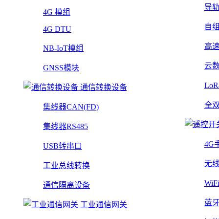
导
4G 模组
自
4G DTU
高
NB-IoT模组
云
GNSS模块
Lo
通信转换设备
全
集线器CAN(FD)
集线器RS485
4G
USB转串口
无
工业总线转换
Wi
通信隔离设备
蓝
工业通信网关