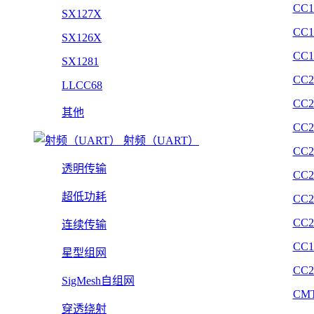
CC1
SX127X
CC1
SX126X
CC1
SX1281
CC2
LLCC68
CC2
其他
CC2
射频（UART）
CC2
透明传输
CC2
超低功耗
CC2
CC2
连续传输
CC1
星型组网
CC2
SigMesh自组网
CMT
穿透绕射