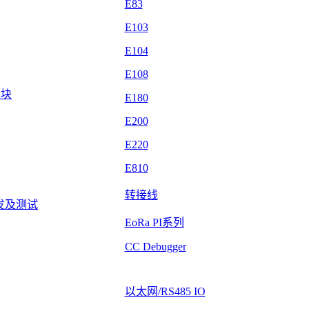
E83
E103
E104
E108
模块
E180
E200
E220
E810
转接线
发及测试
EoRa PI系列
CC Debugger
以太网/RS485 IO