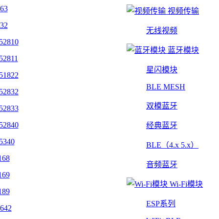
463
视频传输
432
无线视频
52810
蓝牙模块
52811
星闪模块
51822
BLE MESH
52832
双模蓝牙
52833
52840
经典蓝牙
5340
BLE（4.x 5.x）
168
音频蓝牙
169
Wi-Fi模块
189
ESP系列
642