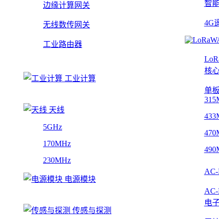
智
边缘计算网关
4G
无线数传网关
工业路由器
Lo
核
工业计算
单
315
天线
433
5GHz
470
170MHz
490
230MHz
AC
电源模块
AC
电
传感与探测