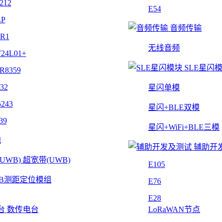
212
E54
LP
音频传输
4R1
无线音频
24L01+
SLE星闪
R8359
32
星闪单模
243
星闪+BLE双模
39
星闪+WiFi+BLE三模
他
辅助开
超宽带(UWB)
E105
B测距定位模组
E76
E28
数传电台
LoRaWAN节点