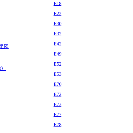
E18
E22
E30
E32
E42
自组网
E49
E52
.0）
E53
E70
E72
E73
E77
E78