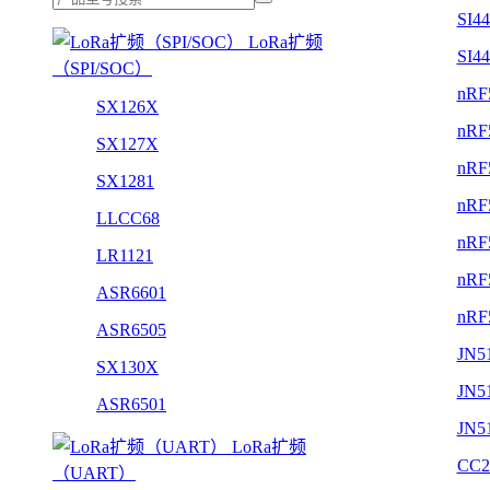
SI4
LoRa扩频
SI4
（SPI/SOC）
nRF
SX126X
nRF
SX127X
nRF
SX1281
nRF
LLCC68
nRF
LR1121
nRF
ASR6601
nRF
ASR6505
JN5
SX130X
JN5
ASR6501
JN5
LoRa扩频
CC2
（UART）