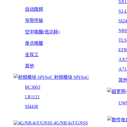
SX1
自动跳频
S2-
窄带传输
SI2
NRF
空中唤醒(低功耗)
TLS
单点唤醒
EFR
全双工
AX5
其他
A71
射频模块 SPI/SoC
其
BC3603
LR1121
UW
SI4438
4G/NB-IoT/GNSS