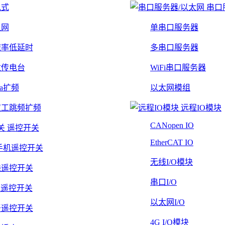
轨式
串口
组网
单串口服务器
速率低延时
多串口服务器
数传电台
WiFi串口服务器
Ra扩频
以太网模组
双工跳频扩频
远程IO模块
CANopen IO
遥控开关
EtherCAT IO
手机遥控开关
无线I/O模块
线遥控开关
串口I/O
Fi遥控开关
以太网I/O
牙遥控开关
4G I/O模块