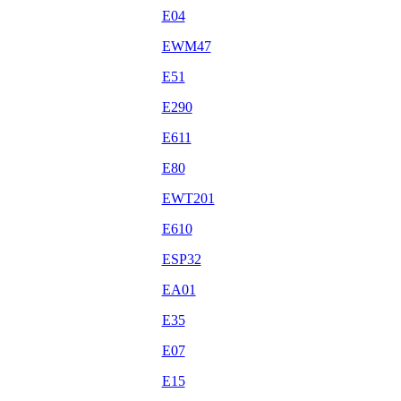
E04
EWM47
E51
E290
E611
E80
EWT201
E610
ESP32
EA01
E35
E07
E15