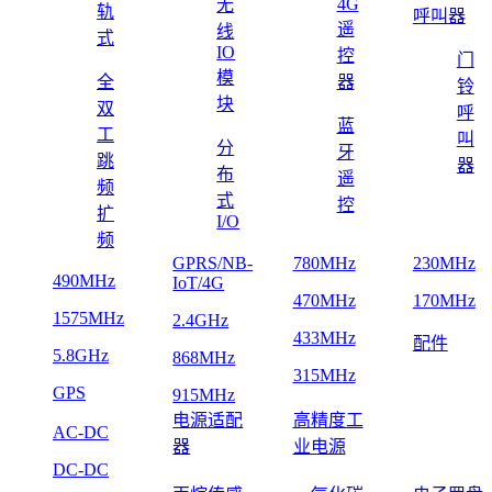
4G
无
轨
呼叫器
遥
线
式
IO
控
门
模
全
器
铃
块
双
呼
蓝
工
叫
分
牙
跳
器
布
遥
频
式
控
扩
I/O
频
GPRS/NB-
780MHz
230MHz
490MHz
IoT/4G
470MHz
170MHz
1575MHz
2.4GHz
433MHz
配件
5.8GHz
868MHz
315MHz
GPS
915MHz
电源适配
高精度工
AC-DC
器
业电源
DC-DC