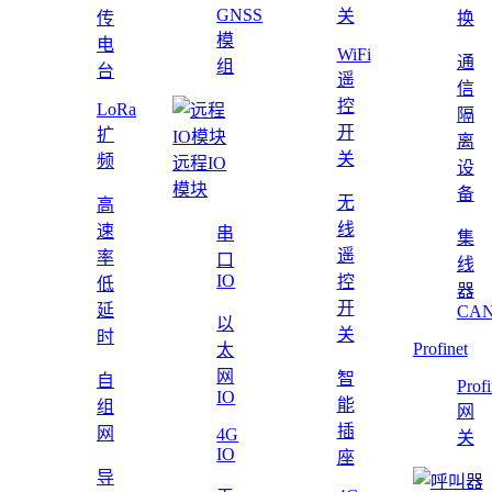
GNSS
关
传
换
模
电
WiFi
通
组
台
遥
信
控
LoRa
隔
开
扩
离
关
频
远程IO
设
模块
备
无
高
线
速
串
集
遥
率
口
线
IO
控
低
器
开
延
CAN
以
关
时
Profinet
太
网
智
自
Profi
IO
能
组
网
插
网
4G
关
IO
座
导