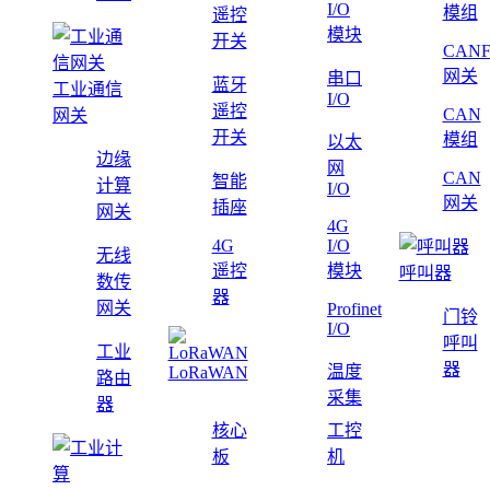
I/O
模组
遥控
模块
开关
CAN
网关
串口
蓝牙
工业通信
I/O
遥控
CAN
网关
开关
模组
以太
边缘
网
CAN
智能
计算
I/O
网关
插座
网关
4G
4G
I/O
无线
遥控
模块
呼叫器
数传
器
网关
Profinet
门铃
I/O
呼叫
工业
器
温度
LoRaWAN
路由
采集
器
核心
工控
板
机