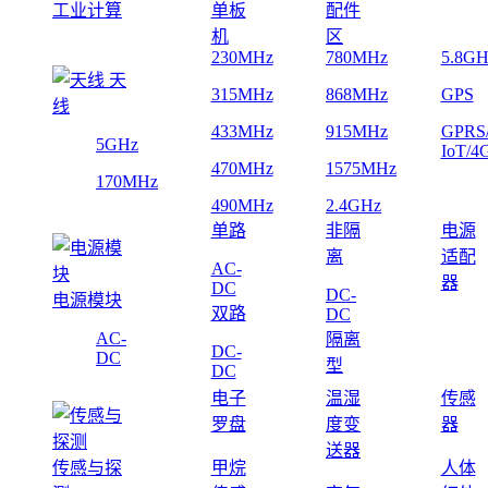
工业计算
单板
配件
机
区
230MHz
780MHz
5.8GH
天
315MHz
868MHz
GPS
线
433MHz
915MHz
GPRS
5GHz
IoT/4
470MHz
1575MHz
170MHz
490MHz
2.4GHz
单路
非隔
电源
离
适配
AC-
器
DC
DC-
电源模块
双路
DC
AC-
隔离
DC-
DC
型
DC
电子
温湿
传感
罗盘
度变
器
送器
传感与探
甲烷
人体