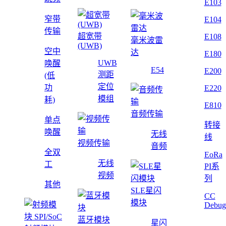
E103
窄带
E104
传输
超宽带
E108
毫米波雷
(UWB)
空中
达
E180
UWB
唤醒
E54
E200
测距
(低
定位
功
E220
模组
耗)
E810
音频传输
单点
转接
唤醒
无线
线
视频传输
音频
全双
EoRa
无线
工
PI系
视频
列
其他
SLE星闪
CC
模块
Debug
蓝牙模块
星闪