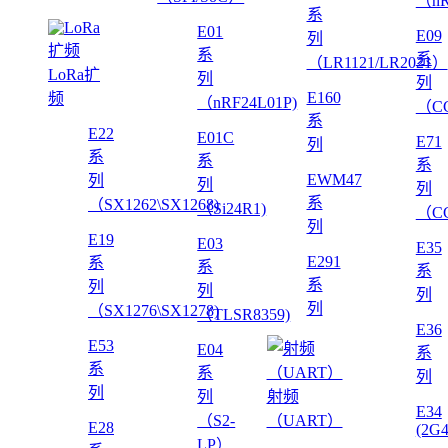
（nR
系
E01
E09
列
系
系
（LR1121/LR2021）
LoRa扩
列
列
E160
频
（nRF24L01P)
（CC
系
E22
E01C
E71
列
系
系
系
EWM47
列
列
列
系
（SX1262\SX1268)
（Si24R1)
（CC
列
E19
E03
E35
E291
系
系
系
系
列
列
列
列
（SX1276\SX1278)
（TLSR8359)
E36
E53
E04
系
系
系
列
列
列
射频
E34
（S2-
（UART）
E28
(2G
LP）