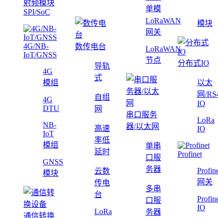
射频模块
单模
SPI/SoC
LoRaWAN
模块
网关
4G/NB-
数传电台
LoRaWAN
IoT/GNSS
节点
分布式IO
导轨
4G
式
模组
以太
网/RS
自组
4G
IO
DTU
网
串口服务
LoRa
NB-
器/以太网
高速
IO
IoT
率低
模组
单串
延时
Profinet
口服
GNSS
务器
Profin
云数
模块
网关
传电
多串
台
Profin
口服
IO
LoRa
务器
通信转换