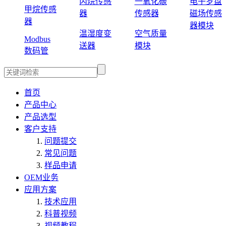
丙烷传感
一氧化碳
电子罗盘
甲烷传感
器
传感器
磁场传感
器
器模块
温湿度变
空气质量
Modbus
送器
模块
数码管
首页
产品中心
产品选型
客户支持
问题提交
常见问题
样品申请
OEM业务
应用方案
技术应用
科普视频
视频教程