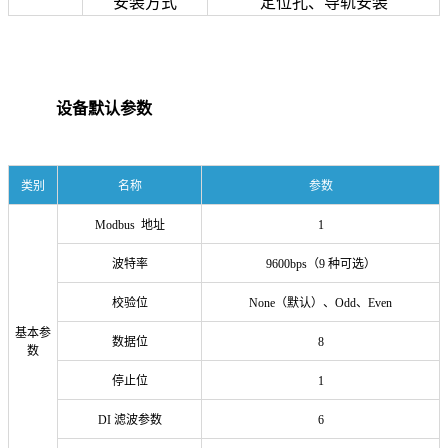
安装方式
定位孔、导轨安装
设备默认参数
类别
名称
参数
Modbus 地址
1
波特率
9600bps（9 种可选）
校验位
None（默认）、Odd、Even
基本参
数据位
8
数
停止位
1
DI 滤波参数
6