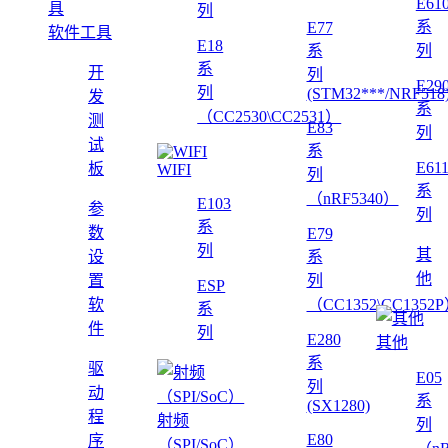
E61
列
系
E77
软件工具
E18
系
列
系
开
列
E29
列
(STM32***/NRF518
发
系
（CC2530\CC2531）
测
E83
列
试
系
E61
板
WIFI
列
系
（nRF5340）
E103
参
列
系
数
E79
列
其
设
系
他
置
列
ESP
软
（CC1352\CC1352
系
件
列
E280
其他
系
驱
E05
列
动
系
(SX1280)
程
射频
列
E80
序
（SPI/SoC）