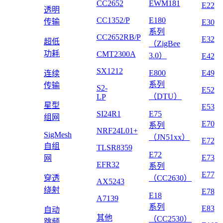
CC2652
EWM181
E22
透明
CC1352/P
E180
传输
E30
系列
CC2652RB/P
E32
超低
（ZigBee
功耗
CMT2300A
3.0）
E42
SX1212
E800
E49
连续
系列
传输
S2-
E52
（DTU）
LP
星型
E53
SI24R1
E75
组网
E70
系列
NRF24L01+
SigMesh
（JN51xx）
E72
自组
TLSR8359
E72
E73
网
EFR32
系列
E77
穿透
（CC2630）
AX5243
绕射
E78
E18
A7139
系列
E83
自动
其他
（CC2530）
跳频