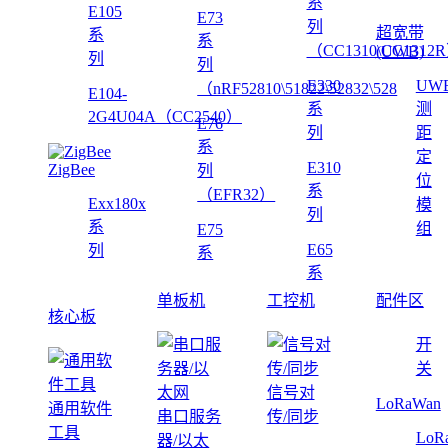
系
E105
E73
列
超宽带
系
系
（CC1310\CC1312
(UWB)
列
列
E330
UW
（nRF52810\51822\52832\528
E104-
系
测
2G4U04A（CC2540）
E76
列
距
系
定
E310
ZigBee
列
位
系
（EFR32）
Exx180x
模
列
系
组
E75
E65
列
系
系
单板机
工控机
配件区
核心板
开
关
信号对
LoRaWan
通用软件
串口服务
传/同步
工具
LoR
器/以太