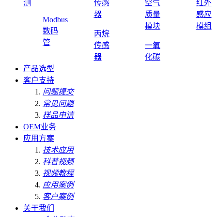
测
传感
空气
红外
器
质量
感应
Modbus
模块
模组
数码
丙烷
管
传感
一氧
器
化碳
产品选型
客户支持
问题提交
常见问题
样品申请
OEM业务
应用方案
技术应用
科普视频
视频教程
应用案例
客户案例
关于我们