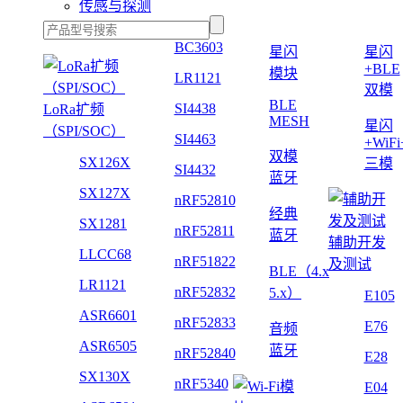
传感与探测
BC3603
星闪
星闪
+BLE
模块
LR1121
双模
BLE
SI4438
LoRa扩频
MESH
星闪
（SPI/SOC）
SI4463
+WiF
双模
SX126X
三模
SI4432
蓝牙
SX127X
nRF52810
经典
SX1281
nRF52811
蓝牙
辅助开发
LLCC68
nRF51822
及测试
BLE（4.x
LR1121
nRF52832
5.x）
E105
ASR6601
nRF52833
E76
音频
ASR6505
蓝牙
nRF52840
E28
SX130X
nRF5340
E04