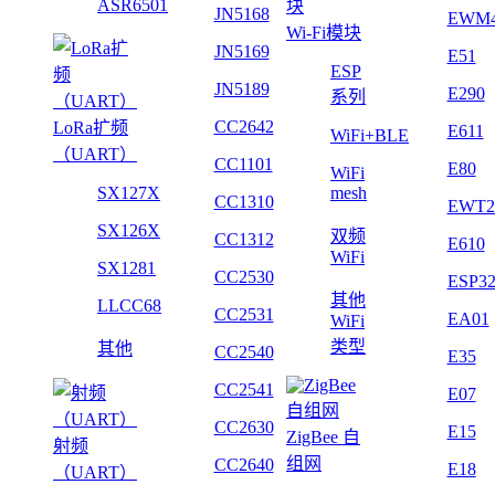
ASR6501
JN5168
EWM
Wi-Fi模块
JN5169
E51
ESP
JN5189
E290
系列
CC2642
LoRa扩频
E611
WiFi+BLE
（UART）
CC1101
E80
WiFi
SX127X
mesh
CC1310
EWT2
SX126X
双频
CC1312
E610
WiFi
SX1281
CC2530
ESP3
其他
LLCC68
CC2531
EA01
WiFi
类型
其他
CC2540
E35
CC2541
E07
CC2630
E15
ZigBee 自
射频
组网
CC2640
E18
（UART）