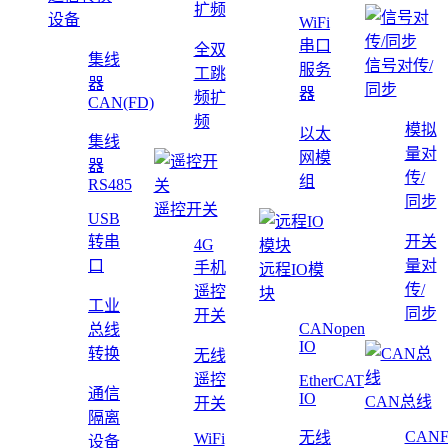
扩频
设备
WiFi
串口
全双
集线
信号对传/
服务
工跳
器
同步
器
频扩
CAN(FD)
频
模拟
以太
集线
量对
网模
器
传/
组
RS485
同步
遥控开关
USB
转串
开关
4G
口
量对
手机
远程IO模
传/
遥控
块
工业
同步
开关
CANopen
总线
IO
转换
无线
遥控
EtherCAT
通信
IO
CAN总线
开关
隔离
CAN
无线
WiFi
设备