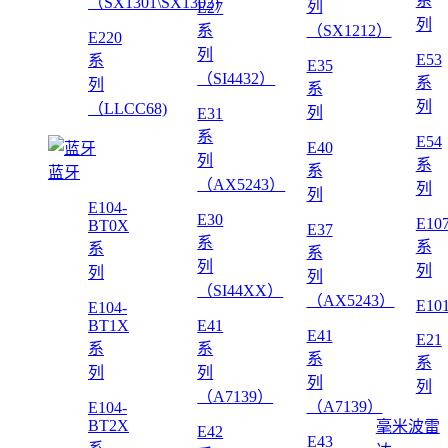
系
（SX1301\SX1302)
列
E27
列
系
（SX1212）
E220
列
E53
系
E35
（SI4432）
系
列
系
列
（LLCC68)
列
E31
系
E54
E40
列
系
系
蓝牙
（AX5243）
列
列
E104-
E30
E10
BT0X
E37
系
系
系
系
列
列
列
列
（SI44XX）
（AX5243）
E10
E104-
BT1X
E41
E41
E21
系
系
系
系
列
列
列
列
（A7139）
（A7139）
E104-
BT2X
毫米波雷
E42
E43