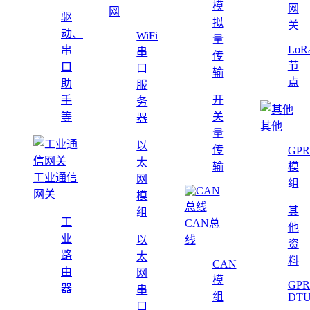
模
网
网
驱
拟
关
动、
WiFi
量
LoR
串
串
传
节
口
口
输
点
助
服
手
开
务
等
关
器
其他
量
以
传
GPR
太
输
模
工业通信
网
组
网关
模
其
组
工
CAN总
他
业
以
线
资
路
太
料
CAN
由
网
模
GPR
器
串
组
DT
口