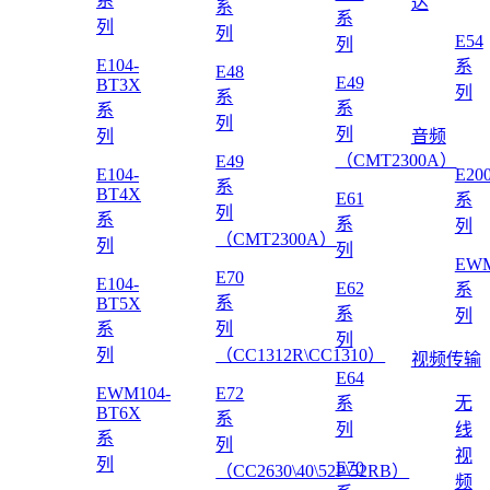
系
达
系
系
列
列
E54
列
E104-
系
E48
E49
BT3X
列
系
系
系
列
列
列
音频
（CMT2300A）
E49
E104-
E20
系
BT4X
E61
系
列
系
系
列
（CMT2300A）
列
列
EWM
E70
E104-
E62
系
系
BT5X
系
列
系
列
列
列
（CC1312R\CC1310）
视频传输
E64
EWM104-
E72
系
无
BT6X
系
列
线
系
列
视
列
E70
（CC2630\40\52P\52RB）
频