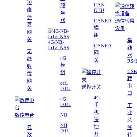
边
CAN
服
缘
DTU
务
计
器
CANFD
通信转换
算
模
设备
网
组
关
集
4G/NB-
CANFD
IoT/GNSS
线
无
网
器
4G
线
关
RS4
模
数
USB
组
传
转
网
cat1
串
遥控开关
关
DTU
口
4G
4G
DTU
手
工
机
业
NB
数传电台
遥
总
NB
控
云
线
DTU
开
数
转