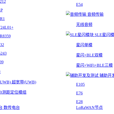
212
E54
LP
音频传输
4R1
无线音频
24L01+
SLE星闪
R8359
32
星闪单模
243
星闪+BLE双模
39
星闪+WiFi+BLE三模
他
辅助开
超宽带(UWB)
E105
B测距定位模组
E76
E28
数传电台
LoRaWAN节点