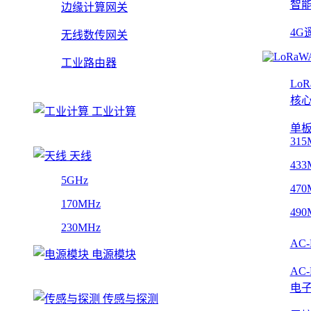
智
边缘计算网关
4G
无线数传网关
工业路由器
Lo
核
工业计算
单
315
天线
433
5GHz
470
170MHz
490
230MHz
AC
电源模块
AC
电
传感与探测