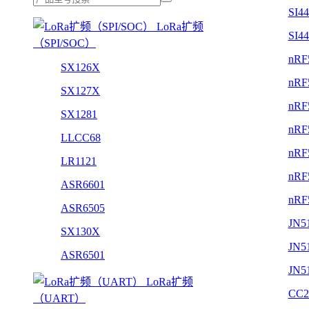
SI4
LoRa扩频
SI4
（SPI/SOC）
nRF
SX126X
nRF
SX127X
nRF
SX1281
nRF
LLCC68
nRF
LR1121
nRF
ASR6601
nRF
ASR6505
JN5
SX130X
JN5
ASR6501
JN5
LoRa扩频
CC2
（UART）