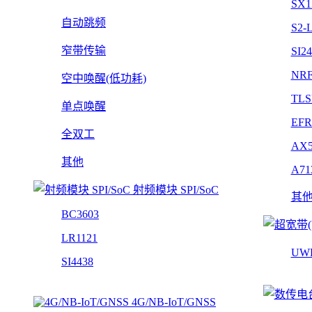
SX1
自动跳频
S2-
窄带传输
SI2
NRF
空中唤醒(低功耗)
TLS
单点唤醒
EFR
全双工
AX5
其他
A71
射频模块 SPI/SoC
其
BC3603
LR1121
UW
SI4438
4G/NB-IoT/GNSS