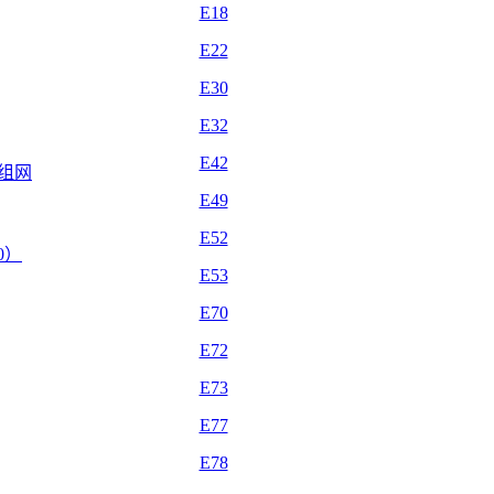
E18
E22
E30
E32
E42
自组网
E49
E52
.0）
E53
E70
E72
E73
E77
E78