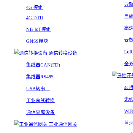
导
4G 模组
自
4G DTU
高
NB-IoT模组
云
GNSS模块
Lo
通信转换设备
全
集线器CAN(FD)
集线器RS485
4G
USB转串口
无
工业总线转换
Wi
通信隔离设备
蓝
工业通信网关