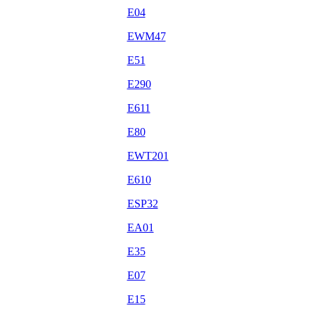
E04
EWM47
E51
E290
E611
E80
EWT201
E610
ESP32
EA01
E35
E07
E15