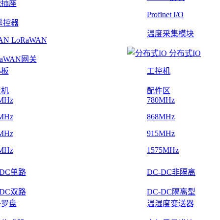
能插座
Profinet I/O
遥控器
温度采集模块
LoRaWAN
分布式IO
RaWAN网关
心板
工控机
板机
配件区
MHz
780MHz
MHz
868MHz
MHz
915MHz
MHz
1575MHz
-DC单路
DC-DC非隔离
-DC双路
DC-DC隔离型
子罗盘
温湿度变送器