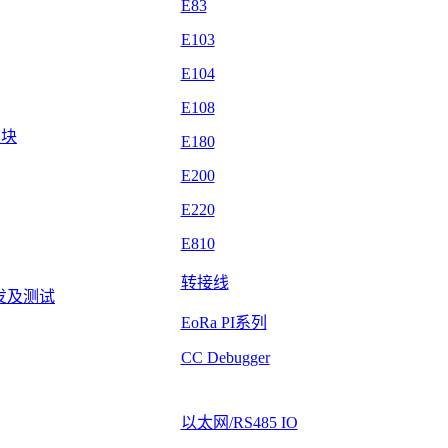
E83
E103
E104
E108
模块
E180
E200
E220
E810
转接线
发及测试
EoRa PI系列
CC Debugger
以太网/RS485 IO