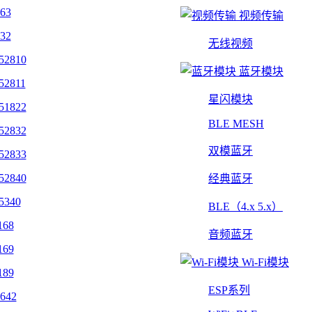
463
视频传输
432
无线视频
52810
蓝牙模块
52811
星闪模块
51822
BLE MESH
52832
双模蓝牙
52833
52840
经典蓝牙
5340
BLE（4.x 5.x）
168
音频蓝牙
169
Wi-Fi模块
189
ESP系列
642