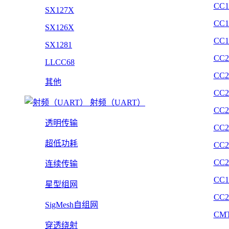
CC1
SX127X
CC1
SX126X
CC1
SX1281
CC2
LLCC68
CC2
其他
CC2
射频（UART）
CC2
透明传输
CC2
超低功耗
CC2
CC2
连续传输
CC1
星型组网
CC2
SigMesh自组网
CMT
穿透绕射