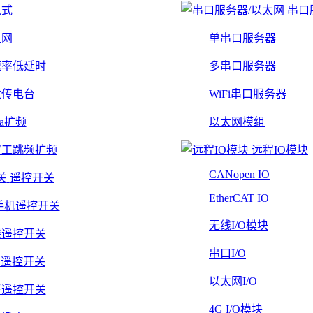
轨式
串口
组网
单串口服务器
速率低延时
多串口服务器
数传电台
WiFi串口服务器
Ra扩频
以太网模组
双工跳频扩频
远程IO模块
CANopen IO
遥控开关
EtherCAT IO
手机遥控开关
无线I/O模块
线遥控开关
串口I/O
Fi遥控开关
以太网I/O
牙遥控开关
4G I/O模块