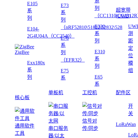
系
E105
E73
列
超宽带
系
系
（CC1310\CC1312
(UWB)
列
列
E330
UW
（nRF52810\51822\52832\528
E104-
系
测
2G4U04A（CC2540）
E76
列
距
系
定
E310
ZigBee
列
位
系
（EFR32）
Exx180x
模
列
系
组
E75
E65
列
系
系
单板机
工控机
配件区
核心板
开
关
信号对
LoRaWan
通用软件
串口服务
传/同步
工具
LoR
器/以太