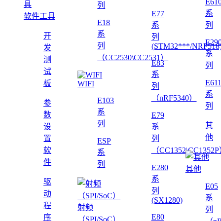
E61
列
系
E77
软件工具
E18
系
列
系
开
列
E29
列
(STM32***/NRF518
发
系
（CC2530\CC2531）
测
E83
列
试
系
E61
板
WIFI
列
系
（nRF5340）
E103
参
列
系
数
E79
列
其
设
系
他
置
列
ESP
软
（CC1352\CC1352
系
件
列
E280
其他
系
驱
E05
列
动
系
(SX1280)
程
射频
列
E80
序
（SPI/SoC）