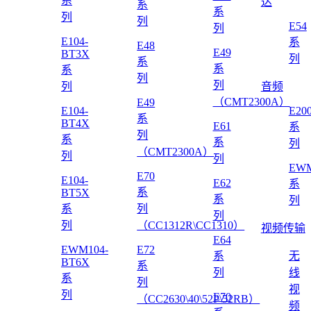
系
达
系
系
列
列
E54
列
E104-
系
E48
E49
BT3X
列
系
系
系
列
列
列
音频
（CMT2300A）
E49
E104-
E20
系
BT4X
E61
系
列
系
系
列
（CMT2300A）
列
列
EWM
E70
E104-
E62
系
系
BT5X
系
列
系
列
列
列
（CC1312R\CC1310）
视频传输
E64
EWM104-
E72
系
无
BT6X
系
列
线
系
列
视
列
E70
（CC2630\40\52P\52RB）
频