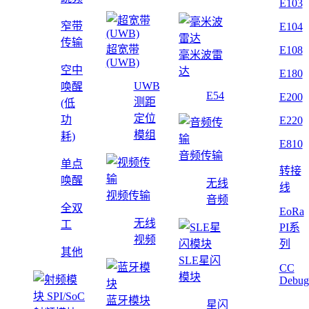
E103
窄带
E104
传输
超宽带
E108
毫米波雷
(UWB)
空中
达
E180
UWB
唤醒
E54
E200
测距
(低
定位
功
E220
模组
耗)
E810
音频传输
单点
转接
唤醒
无线
线
视频传输
音频
全双
EoRa
无线
工
PI系
视频
列
其他
SLE星闪
CC
模块
Debug
蓝牙模块
星闪