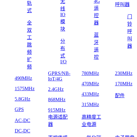
4G
无
轨
呼叫器
遥
线
式
IO
控
门
模
全
器
铃
块
双
呼
蓝
工
叫
分
牙
跳
器
布
遥
频
式
控
扩
I/O
频
GPRS/NB-
780MHz
230MHz
490MHz
IoT/4G
470MHz
170MHz
1575MHz
2.4GHz
433MHz
配件
5.8GHz
868MHz
315MHz
GPS
915MHz
电源适配
高精度工
AC-DC
器
业电源
DC-DC