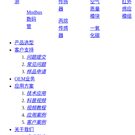
测
传感
空气
红外
器
质量
感应
Modbus
模块
模组
数码
丙烷
管
传感
一氧
器
化碳
产品选型
客户支持
问题提交
常见问题
样品申请
OEM业务
应用方案
技术应用
科普视频
视频教程
应用案例
客户案例
关于我们