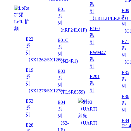
（nR
系
E01
E09
列
系
系
（LR1121/LR2021）
LoRa扩
列
列
E160
频
（nRF24L01P)
（CC
系
E22
E01C
E71
列
系
系
系
EWM47
列
列
列
系
（SX1262\SX1268)
（Si24R1)
（CC
列
E19
E03
E35
E291
系
系
系
系
列
列
列
列
（SX1276\SX1278)
（TLSR8359)
E36
E53
E04
系
系
系
列
列
列
射频
E34
（S2-
（UART）
E28
(2G
LP）