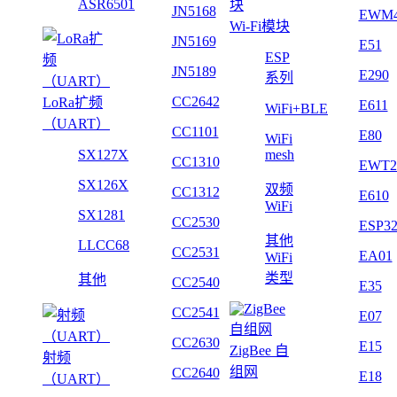
ASR6501
JN5168
EWM
Wi-Fi模块
JN5169
E51
ESP
JN5189
E290
系列
CC2642
LoRa扩频
E611
WiFi+BLE
（UART）
CC1101
E80
WiFi
SX127X
mesh
CC1310
EWT2
SX126X
双频
CC1312
E610
WiFi
SX1281
CC2530
ESP3
其他
LLCC68
CC2531
EA01
WiFi
类型
其他
CC2540
E35
CC2541
E07
CC2630
E15
ZigBee 自
射频
组网
CC2640
E18
（UART）