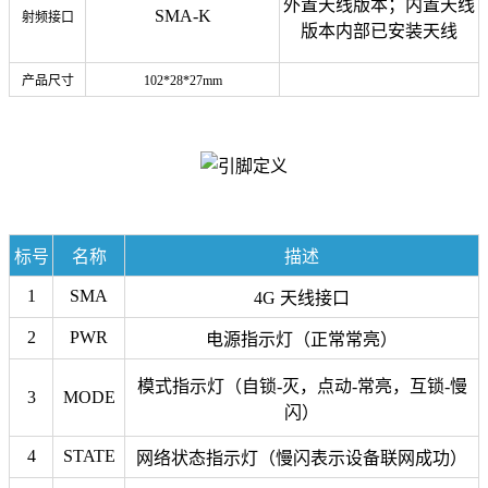
外置天线版本；内置天线
SMA-K
射频接口
版本内部已安装天线
产品尺寸
102*28*27mm
标号
名称
描述
1
SMA
4G 天线接口
2
PWR
电源指示灯（正常常亮）
模式指示灯（自锁-灭，点动-常亮，互锁-慢
3
MODE
闪）
4
STATE
网络状态指示灯（慢闪表示设备联网成功）