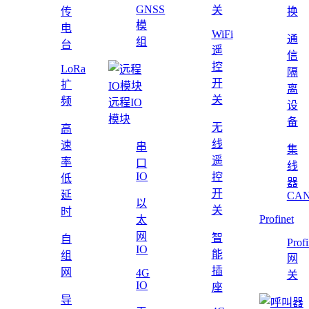
GNSS
关
传
换
模
电
WiFi
通
组
台
遥
信
控
LoRa
隔
开
扩
离
关
频
远程IO
设
模块
备
无
高
线
速
串
集
遥
率
口
线
IO
控
低
器
开
延
CAN
以
关
时
Profinet
太
网
智
自
Profi
IO
能
组
网
插
网
4G
关
IO
座
导