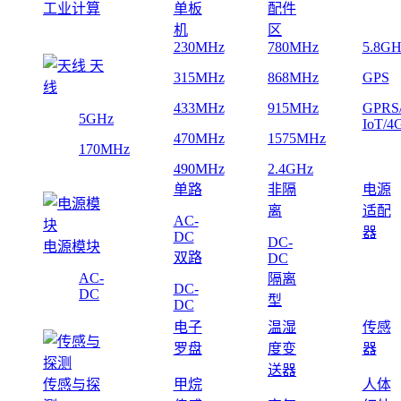
工业计算
单板
配件
机
区
230MHz
780MHz
5.8GH
天
315MHz
868MHz
GPS
线
433MHz
915MHz
GPRS
5GHz
IoT/4
470MHz
1575MHz
170MHz
490MHz
2.4GHz
单路
非隔
电源
离
适配
AC-
器
DC
DC-
电源模块
双路
DC
AC-
隔离
DC-
DC
型
DC
电子
温湿
传感
罗盘
度变
器
送器
传感与探
甲烷
人体