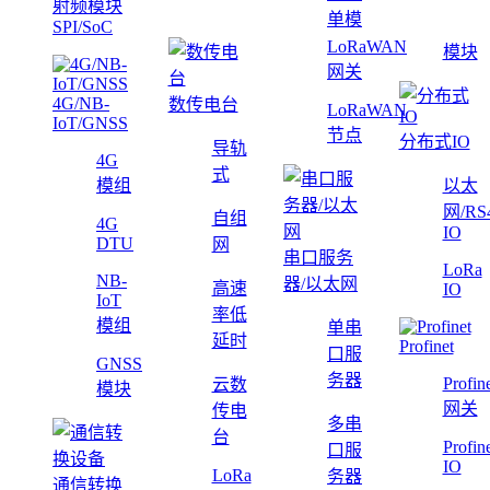
射频模块
单模
SPI/SoC
LoRaWAN
模块
网关
4G/NB-
数传电台
LoRaWAN
IoT/GNSS
节点
分布式IO
导轨
4G
式
模组
以太
网/RS
自组
4G
IO
DTU
网
串口服务
LoRa
NB-
器/以太网
高速
IO
IoT
率低
模组
单串
延时
Profinet
口服
GNSS
务器
Profin
云数
模块
网关
传电
多串
台
Profin
口服
IO
LoRa
务器
通信转换