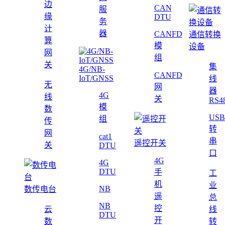
边
CAN
服
缘
DTU
务
计
器
CANFD
通信转换
算
模
设备
网
组
关
集
4G/NB-
CANFD
IoT/GNSS
线
无
网
器
4G
线
关
RS4
模
数
USB
组
传
转
网
cat1
串
遥控开关
关
DTU
口
4G
4G
DTU
手
工
机
业
NB
数传电台
遥
总
NB
控
云
线
DTU
开
数
转