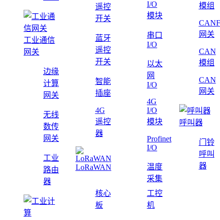
I/O
模组
遥控
模块
开关
CAN
网关
串口
蓝牙
工业通信
I/O
遥控
CAN
网关
开关
模组
以太
边缘
网
CAN
智能
计算
I/O
网关
插座
网关
4G
4G
I/O
无线
遥控
模块
呼叫器
数传
器
网关
Profinet
门铃
I/O
呼叫
工业
器
温度
LoRaWAN
路由
采集
器
核心
工控
板
机