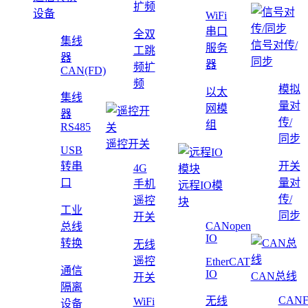
扩频
设备
WiFi
串口
全双
集线
信号对传/
服务
工跳
器
同步
器
频扩
CAN(FD)
频
模拟
以太
集线
量对
网模
器
传/
组
RS485
同步
遥控开关
USB
转串
开关
4G
口
量对
手机
远程IO模
传/
遥控
块
工业
同步
开关
CANopen
总线
IO
转换
无线
遥控
EtherCAT
通信
IO
CAN总线
开关
隔离
CAN
无线
WiFi
设备