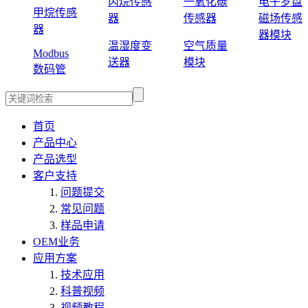
丙烷传感
一氧化碳
电子罗盘
甲烷传感
器
传感器
磁场传感
器
器模块
温湿度变
空气质量
Modbus
送器
模块
数码管
首页
产品中心
产品选型
客户支持
问题提交
常见问题
样品申请
OEM业务
应用方案
技术应用
科普视频
视频教程