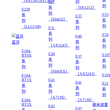
系
（SX1301\SX1302)
列
E27
列
系
（SX1212）
E220
列
E53
系
E35
（SI4432）
系
列
系
列
（LLCC68)
列
E31
系
E54
E40
列
系
系
蓝牙
（AX5243）
列
列
E104-
E30
E10
BT0X
E37
系
系
系
系
列
列
列
列
（SI44XX）
（AX5243）
E10
E104-
BT1X
E41
E41
E21
系
系
系
系
列
列
列
列
（A7139）
（A7139）
E104-
BT2X
毫米波雷
E42
E43