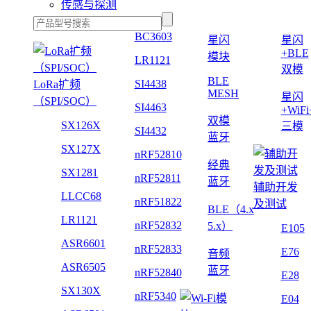
传感与探测
BC3603
星闪
星闪
+BLE
模块
LR1121
双模
BLE
SI4438
LoRa扩频
MESH
星闪
（SPI/SOC）
SI4463
+WiF
双模
SX126X
三模
SI4432
蓝牙
SX127X
nRF52810
经典
SX1281
nRF52811
蓝牙
辅助开发
LLCC68
nRF51822
及测试
BLE（4.x
LR1121
nRF52832
5.x）
E105
ASR6601
nRF52833
E76
音频
ASR6505
蓝牙
nRF52840
E28
SX130X
nRF5340
E04