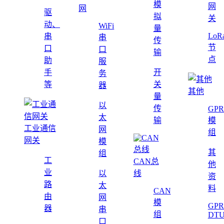
模
网
网
驱
拟
关
动、
WiFi
量
LoR
串
串
传
节
口
口
输
点
助
服
手
开
务
等
关
器
其他
量
以
传
GPR
太
输
模
工业通信
网
组
网关
模
其
组
工
CAN总
他
业
以
线
资
路
太
料
CAN
由
网
模
GPR
器
串
组
DT
口