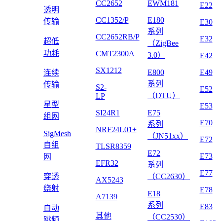
CC2652
EWM181
E22
透明
CC1352/P
E180
传输
E30
系列
CC2652RB/P
E32
超低
（ZigBee
功耗
CMT2300A
3.0）
E42
SX1212
E800
E49
连续
系列
传输
S2-
E52
（DTU）
LP
星型
E53
SI24R1
E75
组网
E70
系列
NRF24L01+
SigMesh
（JN51xx）
E72
自组
TLSR8359
E72
E73
网
EFR32
系列
E77
穿透
（CC2630）
AX5243
绕射
E78
E18
A7139
系列
E83
自动
其他
（CC2530）
跳频