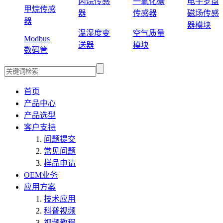
丙烷传感
一氧化碳
电子罗盘
甲烷传感
器
传感器
磁场传感
器
器模块
温湿度变
空气质量
Modbus
送器
模块
数码管
首页
产品中心
产品选型
客户支持
问题提交
常见问题
样品申请
OEM业务
应用方案
技术应用
科普视频
视频教程