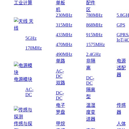
工业计算
单板
配件
机
区
230MHz
780MHz
5.8GH
天
315MHz
868MHz
GPS
线
433MHz
915MHz
GPRS
5GHz
IoT/4
470MHz
1575MHz
170MHz
490MHz
2.4GHz
单路
非隔
电源
离
适配
AC-
器
DC
DC-
电源模块
双路
DC
AC-
隔离
DC-
DC
型
DC
电子
温湿
传感
罗盘
度变
器
送器
传感与探
甲烷
人体