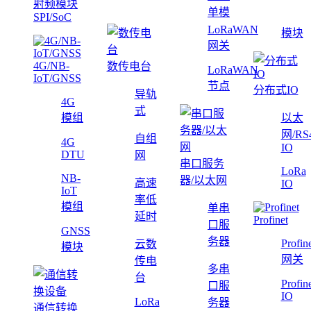
射频模块
单模
SPI/SoC
LoRaWAN
模块
网关
4G/NB-
数传电台
LoRaWAN
IoT/GNSS
节点
分布式IO
导轨
4G
式
模组
以太
网/RS
自组
4G
IO
DTU
网
串口服务
LoRa
NB-
器/以太网
高速
IO
IoT
率低
模组
单串
延时
Profinet
口服
GNSS
务器
Profin
云数
模块
网关
传电
多串
台
Profin
口服
IO
LoRa
务器
通信转换