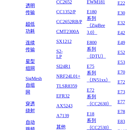
CC2652
EWM181
E22
透明
CC1352/P
E180
传输
E30
系列
CC2652RB/P
E32
超低
（ZigBee
功耗
CMT2300A
3.0）
E42
SX1212
E800
E49
连续
系列
传输
S2-
E52
（DTU）
LP
星型
E53
SI24R1
E75
组网
E70
系列
NRF24L01+
SigMesh
（JN51xx）
E72
自组
TLSR8359
E72
E73
网
EFR32
系列
E77
穿透
（CC2630）
AX5243
绕射
E78
E18
A7139
系列
E83
自动
其他
（CC2530）
跳频