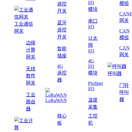
I/O
模组
遥控
模块
开关
CAN
网关
串口
蓝牙
工业通信
I/O
遥控
CAN
网关
开关
模组
以太
边缘
网
CAN
智能
计算
I/O
网关
插座
网关
4G
4G
I/O
无线
遥控
模块
呼叫器
数传
器
网关
Profinet
门铃
I/O
呼叫
工业
器
温度
LoRaWAN
路由
采集
器
核心
工控
板
机