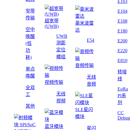
E103
窄带
E104
传输
超宽带
E108
毫米波雷
(UWB)
空中
达
E180
UWB
唤醒
E54
E200
测距
(低
定位
功
E220
模组
耗)
E810
音频传输
单点
转接
唤醒
无线
线
视频传输
音频
全双
EoRa
无线
工
PI系
视频
列
其他
SLE星闪
CC
模块
Debug
蓝牙模块
星闪