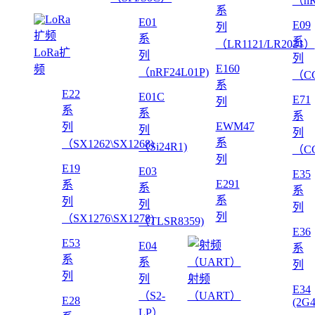
（nR
系
E01
E09
列
系
系
（LR1121/LR2021）
LoRa扩
列
列
E160
频
（nRF24L01P)
（CC
系
E22
E01C
E71
列
系
系
系
EWM47
列
列
列
系
（SX1262\SX1268)
（Si24R1)
（CC
列
E19
E03
E35
E291
系
系
系
系
列
列
列
列
（SX1276\SX1278)
（TLSR8359)
E36
E53
E04
系
系
系
列
列
列
射频
E34
（S2-
（UART）
E28
(2G
LP）