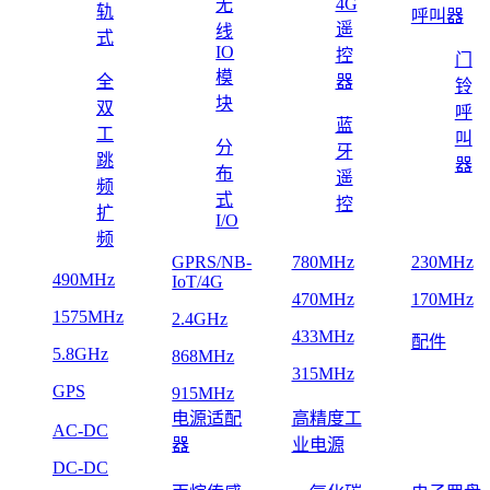
4G
无
轨
呼叫器
遥
线
式
IO
控
门
模
全
器
铃
块
双
呼
蓝
工
叫
分
牙
跳
器
布
遥
频
式
控
扩
I/O
频
GPRS/NB-
780MHz
230MHz
490MHz
IoT/4G
470MHz
170MHz
1575MHz
2.4GHz
433MHz
配件
5.8GHz
868MHz
315MHz
GPS
915MHz
电源适配
高精度工
AC-DC
器
业电源
DC-DC