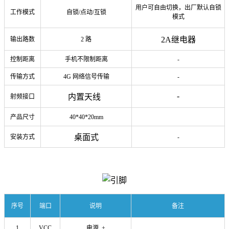
用户可自由切换，出厂默认自锁
工作模式
自锁/点动/互锁
模式
2A继电器
输出路数
2 路
控制距离
手机不限制距离
-
传输方式
4G 网络信号传输
-
-
内置天线
射频接口
产品尺寸
40*40*20mm
桌面式
安装方式
-
序号
端口
说明
备注
1
VCC
电源 +