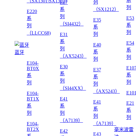
系
（SX1301\SX1302)
列
E27
列
系
（SX1212）
E220
列
E53
系
E35
（SI4432）
系
列
系
列
（LLCC68)
列
E31
系
E54
E40
列
系
系
蓝牙
（AX5243）
列
列
E104-
E30
E10
BT0X
E37
系
系
系
系
列
列
列
列
（SI44XX）
（AX5243）
E10
E104-
BT1X
E41
E41
E21
系
系
系
系
列
列
列
列
（A7139）
（A7139）
E104-
BT2X
毫米波雷
E42
E43