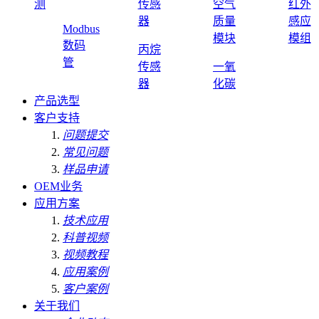
测
传感
空气
红外
器
质量
感应
Modbus
模块
模组
数码
丙烷
管
传感
一氧
器
化碳
产品选型
客户支持
问题提交
常见问题
样品申请
OEM业务
应用方案
技术应用
科普视频
视频教程
应用案例
客户案例
关于我们