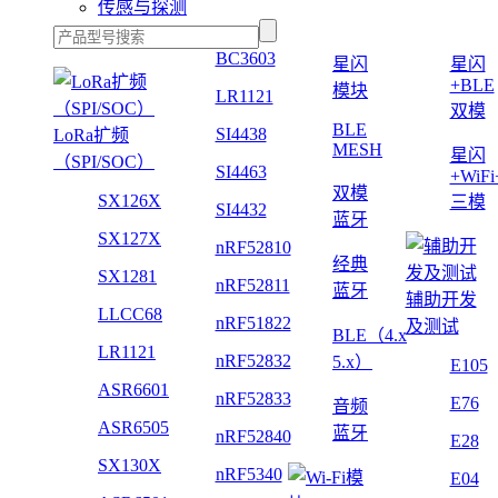
传感与探测
BC3603
星闪
星闪
+BLE
模块
LR1121
双模
BLE
SI4438
LoRa扩频
MESH
星闪
（SPI/SOC）
SI4463
+WiF
双模
SX126X
三模
SI4432
蓝牙
SX127X
nRF52810
经典
SX1281
nRF52811
蓝牙
辅助开发
LLCC68
nRF51822
及测试
BLE（4.x
LR1121
nRF52832
5.x）
E105
ASR6601
nRF52833
E76
音频
ASR6505
蓝牙
nRF52840
E28
SX130X
nRF5340
E04