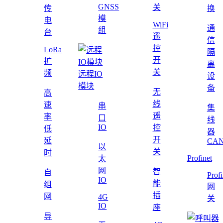
GNSS
关
传
换
模
电
WiFi
通
组
台
遥
信
控
LoRa
隔
开
扩
离
关
频
远程IO
设
模块
备
无
高
线
速
串
集
遥
率
口
线
IO
控
低
器
开
延
CAN
以
关
时
Profinet
太
网
智
自
Profi
IO
能
组
网
插
网
4G
关
IO
座
导