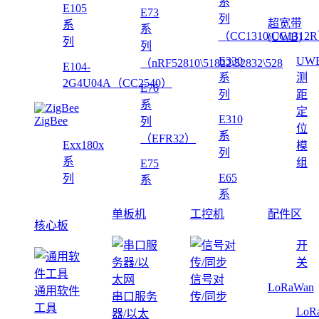
系
E105
E73
列
超宽带
系
系
（CC1310\CC1312
(UWB)
列
列
E330
UW
（nRF52810\51822\52832\528
E104-
系
测
2G4U04A（CC2540）
E76
列
距
系
定
E310
ZigBee
列
位
系
（EFR32）
Exx180x
模
列
系
组
E75
E65
列
系
系
单板机
工控机
配件区
核心板
开
关
信号对
LoRaWan
通用软件
串口服务
传/同步
工具
LoR
器/以太