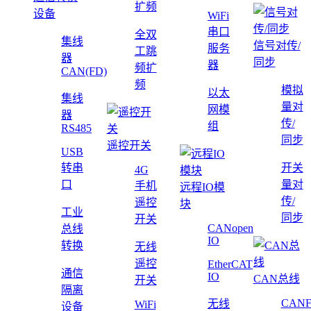
扩频
设备
WiFi
串口
全双
集线
信号对传/
服务
工跳
器
同步
器
频扩
CAN(FD)
频
模拟
以太
集线
量对
网模
器
传/
组
RS485
同步
遥控开关
USB
转串
开关
4G
口
量对
手机
远程IO模
传/
遥控
块
工业
同步
开关
CANopen
总线
IO
转换
无线
遥控
EtherCAT
通信
IO
CAN总线
开关
隔离
CAN
无线
WiFi
设备