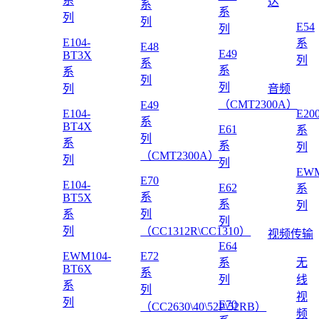
系
达
系
系
列
列
E54
列
E104-
系
E48
E49
BT3X
列
系
系
系
列
列
列
音频
（CMT2300A）
E49
E104-
E20
系
BT4X
E61
系
列
系
系
列
（CMT2300A）
列
列
EWM
E70
E104-
E62
系
系
BT5X
系
列
系
列
列
列
（CC1312R\CC1310）
视频传输
E64
EWM104-
E72
系
无
BT6X
系
列
线
系
列
视
列
E70
（CC2630\40\52P\52RB）
频