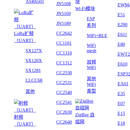
ASR6501
JN5168
EWM
Wi-Fi模块
JN5169
E51
ESP
JN5189
E290
系列
CC2642
LoRa扩频
E611
WiFi+BLE
（UART）
CC1101
E80
WiFi
SX127X
mesh
CC1310
EWT2
SX126X
双频
CC1312
E610
WiFi
SX1281
CC2530
ESP3
其他
LLCC68
CC2531
EA01
WiFi
类型
其他
CC2540
E35
CC2541
E07
CC2630
E15
ZigBee 自
射频
组网
CC2640
E18
（UART）