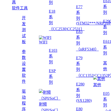
E61
列
系
E77
软件工具
E18
系
列
系
开
列
E29
列
(STM32***/NRF518
发
系
（CC2530\CC2531）
测
E83
列
试
系
E61
板
WIFI
列
系
（nRF5340）
E103
参
列
系
数
E79
列
其
设
系
他
置
列
ESP
软
（CC1352\CC1352
系
件
列
E280
其他
系
驱
E05
列
动
系
(SX1280)
程
射频
列
E80
序
（SPI/SoC）