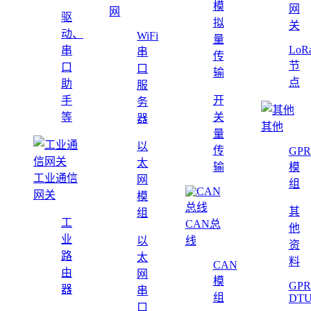
模
网
网
驱
拟
关
动、
WiFi
量
LoR
串
串
传
节
口
口
输
点
助
服
手
开
务
等
关
器
其他
量
以
传
GPR
太
输
模
工业通信
网
组
网关
模
其
组
工
CAN总
他
业
以
线
资
路
太
料
CAN
由
网
模
GPR
器
串
组
DT
口