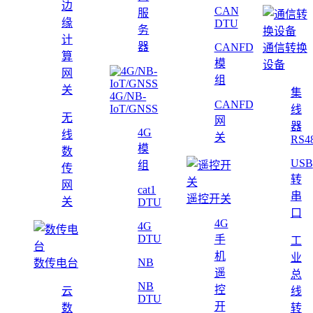
边
CAN
服
缘
DTU
务
计
器
CANFD
通信转换
算
模
设备
网
组
关
集
4G/NB-
CANFD
IoT/GNSS
线
无
网
器
4G
线
关
RS4
模
数
USB
组
传
转
网
cat1
串
遥控开关
关
DTU
口
4G
4G
DTU
手
工
机
业
NB
数传电台
遥
总
NB
控
云
线
DTU
开
数
转