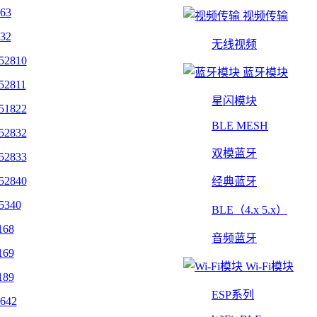
463
视频传输
432
无线视频
52810
蓝牙模块
52811
星闪模块
51822
BLE MESH
52832
双模蓝牙
52833
52840
经典蓝牙
5340
BLE（4.x 5.x）
168
音频蓝牙
169
Wi-Fi模块
189
ESP系列
642