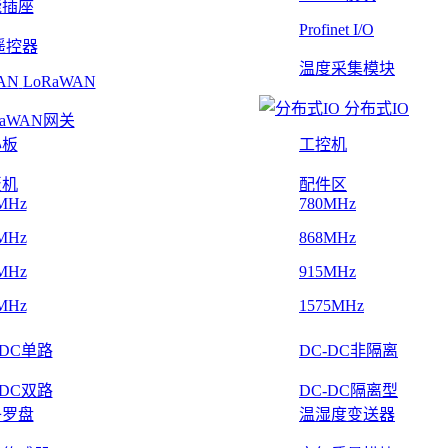
能插座
Profinet I/O
遥控器
温度采集模块
LoRaWAN
分布式IO
RaWAN网关
心板
工控机
板机
配件区
MHz
780MHz
MHz
868MHz
MHz
915MHz
MHz
1575MHz
-DC单路
DC-DC非隔离
-DC双路
DC-DC隔离型
子罗盘
温湿度变送器