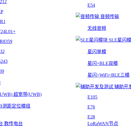
212
E54
LP
音频传输
4R1
无线音频
24L01+
SLE星闪
R8359
32
星闪单模
243
星闪+BLE双模
39
星闪+WiFi+BLE三模
他
辅助开
超宽带(UWB)
E105
B测距定位模组
E76
E28
数传电台
LoRaWAN节点