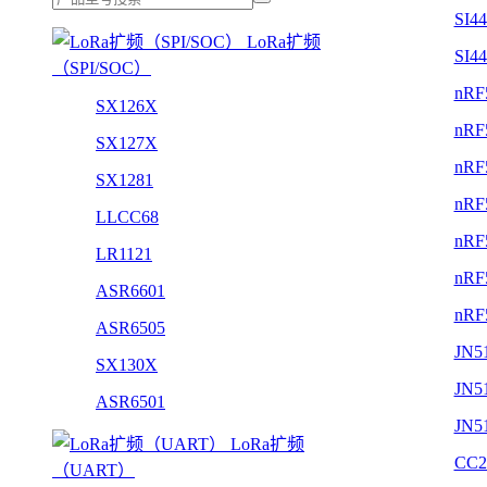
SI4
LoRa扩频
SI4
（SPI/SOC）
nRF
SX126X
nRF
SX127X
nRF
SX1281
nRF
LLCC68
nRF
LR1121
nRF
ASR6601
nRF
ASR6505
JN5
SX130X
JN5
ASR6501
JN5
LoRa扩频
CC2
（UART）