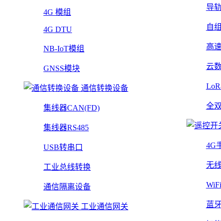
导
4G 模组
自
4G DTU
高
NB-IoT模组
云
GNSS模块
Lo
通信转换设备
全
集线器CAN(FD)
集线器RS485
4G
USB转串口
无
工业总线转换
Wi
通信隔离设备
蓝
工业通信网关