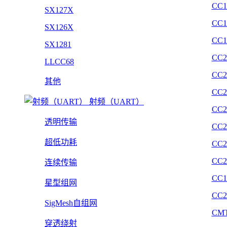
CC1
SX127X
CC1
SX126X
CC1
SX1281
CC2
LLCC68
CC2
其他
CC2
射频（UART）
CC2
透明传输
CC2
超低功耗
CC2
CC2
连续传输
CC1
星型组网
CC2
SigMesh自组网
CMT
穿透绕射