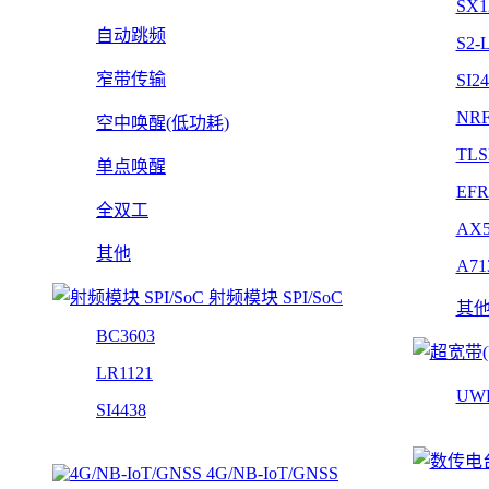
SX1
自动跳频
S2-
窄带传输
SI2
NRF
空中唤醒(低功耗)
TLS
单点唤醒
EFR
全双工
AX5
其他
A71
射频模块 SPI/SoC
其
BC3603
LR1121
UW
SI4438
4G/NB-IoT/GNSS