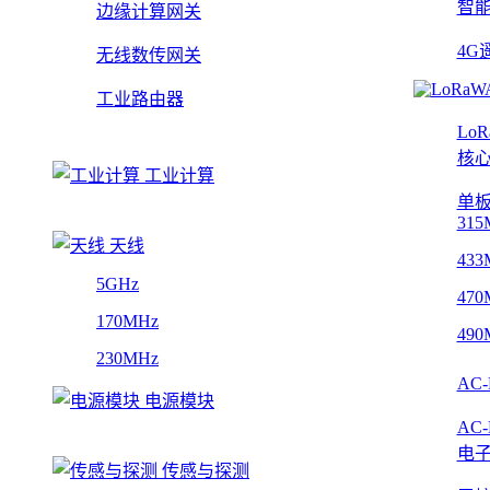
智
边缘计算网关
4G
无线数传网关
工业路由器
Lo
核
工业计算
单
315
天线
433
5GHz
470
170MHz
490
230MHz
AC
电源模块
AC
电
传感与探测