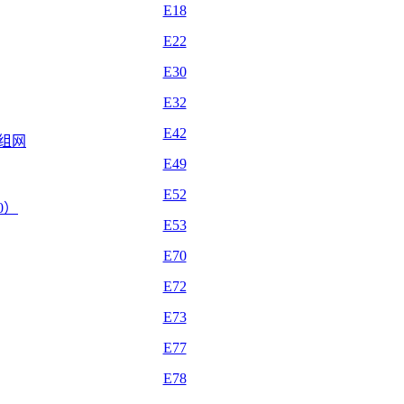
E18
E22
E30
E32
E42
自组网
E49
E52
.0）
E53
E70
E72
E73
E77
E78