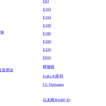
E83
E103
E104
E108
模块
E180
E200
E220
E810
转接线
发及测试
EoRa PI系列
CC Debugger
以太网/RS485 IO