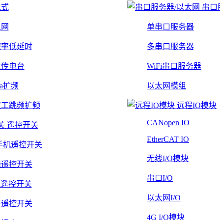
轨式
串口
组网
单串口服务器
速率低延时
多串口服务器
数传电台
WiFi串口服务器
Ra扩频
以太网模组
双工跳频扩频
远程IO模块
CANopen IO
遥控开关
EtherCAT IO
手机遥控开关
无线I/O模块
线遥控开关
串口I/O
Fi遥控开关
以太网I/O
牙遥控开关
4G I/O模块