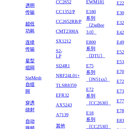
CC2652
EWM181
E22
透明
CC1352/P
E180
传输
E30
系列
CC2652RB/P
E32
超低
（ZigBee
功耗
CMT2300A
3.0）
E42
SX1212
E800
E49
连续
系列
传输
S2-
E52
（DTU）
LP
星型
E53
SI24R1
E75
组网
E70
系列
NRF24L01+
SigMesh
（JN51xx）
E72
自组
TLSR8359
E72
E73
网
EFR32
系列
E77
穿透
（CC2630）
AX5243
绕射
E78
E18
A7139
系列
E83
自动
其他
（CC2530）
跳频