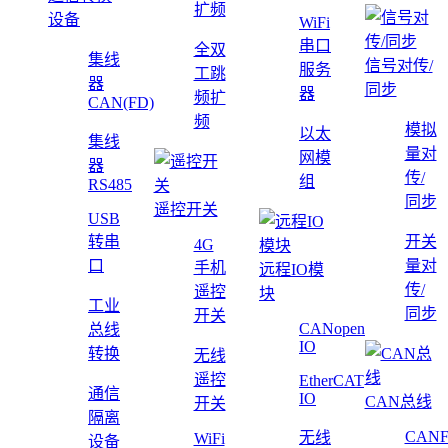
扩频
设备
WiFi
串口
全双
集线
信号对传/
服务
工跳
器
同步
器
频扩
CAN(FD)
频
模拟
以太
集线
量对
网模
器
传/
组
RS485
同步
遥控开关
USB
转串
开关
4G
口
量对
手机
远程IO模
传/
遥控
块
工业
同步
开关
CANopen
总线
IO
转换
无线
遥控
EtherCAT
通信
IO
CAN总线
开关
隔离
CAN
无线
WiFi
设备