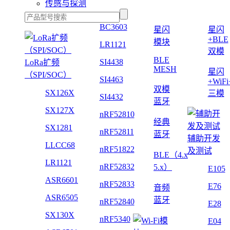
传感与探测
BC3603
星闪
星闪
+BLE
模块
LR1121
双模
BLE
SI4438
LoRa扩频
MESH
星闪
（SPI/SOC）
SI4463
+WiF
双模
SX126X
三模
SI4432
蓝牙
SX127X
nRF52810
经典
SX1281
nRF52811
蓝牙
辅助开发
LLCC68
nRF51822
及测试
BLE（4.x
LR1121
nRF52832
5.x）
E105
ASR6601
nRF52833
E76
音频
ASR6505
蓝牙
nRF52840
E28
SX130X
nRF5340
E04