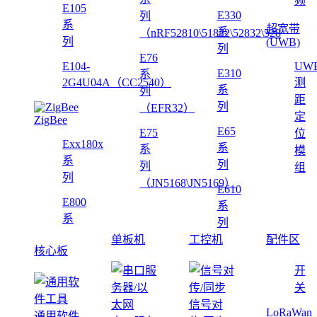
频
E105
E330
列
系
超宽带
系
（nRF52810\51822\52832\528
列
(UWB)
列
E76
E104-
UW
E310
系
2G4U04A（CC2540）
测
系
列
距
列
（EFR32）
定
ZigBee
E65
E75
位
Exx180x
系
系
模
系
列
列
组
列
（JN5168\JN5169）
E610
E800
系
系
列
单板机
工控机
配件区
核心板
开
关
信号对
LoRaWan
通用软件