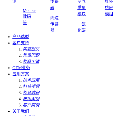
测
传感
空气
红外
器
质量
感应
Modbus
模块
模组
数码
丙烷
管
传感
一氧
器
化碳
产品选型
客户支持
问题提交
常见问题
样品申请
OEM业务
应用方案
技术应用
科普视频
视频教程
应用案例
客户案例
关于我们