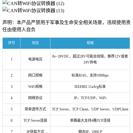
声明：本产品严禁用于军事及生命安全相关场景，违规使用责
任由使用人自负
序号
项目
规格
8v~28VDC，超过28V可能会烧毁，推荐12V或者
1
电源电压
24V供电
2
网口规格
标准RJ45，支持10Mbps
3
WiFi规格
IEEE802.11a/b/g标准
4
网络协议
IP、TCP/UDP、WiFi
5
简单透传方式
TCP Server、TCP Client、UDP Server、UDPClient
6
TCP Server连接
单路最大支持4路TCP连接
7
IP获取方式
静态IP、DHCP