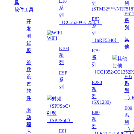
E18
列
列
系
(STM32***/NRF518
软件工具
E61
列
E83
系
开
（CC2530\CC2531）
系
列
发
列
测
WIFI
其
（nRF5340）
试
他
E103
板
E79
系
系
参
列
列
其他
数
（CC1352\CC1352
ESP
E05
设
系
E280
系
置
列
系
列
软
列
（nR
件
(SX1280)
E09
驱
E80
射频
系
动
系
（SPI/SoC）
列
程
列
（CC
E01
序
（LR1121/LR2021）