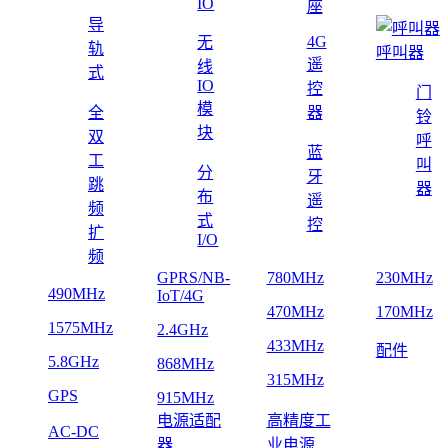
IO
座
导
4G
无
轨
呼叫器
遥
线
式
IO
控
门
模
全
器
铃
块
双
呼
蓝
工
叫
分
牙
跳
器
布
遥
频
式
控
扩
I/O
频
GPRS/NB-
780MHz
230MHz
490MHz
IoT/4G
470MHz
170MHz
1575MHz
2.4GHz
433MHz
配件
5.8GHz
868MHz
315MHz
GPS
915MHz
电源适配
高精度工
AC-DC
器
业电源