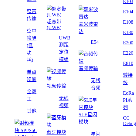
E103
窄带
E104
传输
超宽带
E108
毫米波雷
(UWB)
空中
达
E180
UWB
唤醒
E54
E200
测距
(低
定位
功
E220
模组
耗)
E810
音频传输
单点
转接
唤醒
无线
线
视频传输
音频
全双
EoRa
无线
工
PI系
视频
列
其他
SLE星闪
CC
模块
Debug
蓝牙模块
星闪