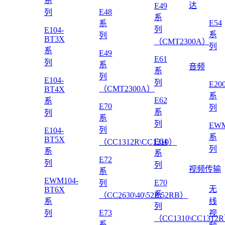
系
达
E49
E48
列
系
E54
系
列
E104-
系
列
BT3X
（CMT2300A）
列
系
E49
E61
列
系
音频
系
列
E104-
列
E20
（CMT2300A）
BT4X
系
E62
系
E70
列
系
列
系
列
EWM
列
E104-
系
BT5X
E64
（CC1312R\CC1310）
列
系
系
E72
列
列
视频传输
系
EWM104-
E70
列
无
BT6X
系
（CC2630\40\52P\52RB）
系
线
列
E73
列
视
（CC1310\CC1312
系