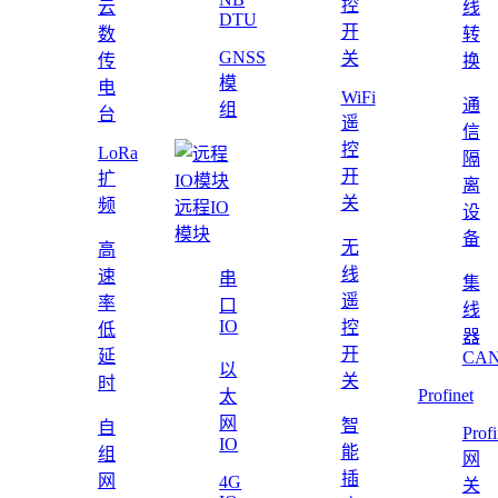
控
云
线
DTU
开
数
转
GNSS
关
传
换
模
电
WiFi
通
组
台
遥
信
控
LoRa
隔
开
扩
离
关
频
远程IO
设
模块
备
无
高
线
速
串
集
遥
率
口
线
IO
控
低
器
开
延
CAN
以
关
时
Profinet
太
网
智
自
Profi
IO
能
组
网
插
网
4G
关