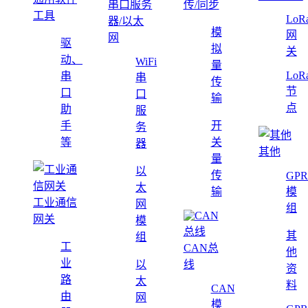
串口服务
传/同步
工具
LoR
器/以太
模
网
网
驱
拟
关
动、
WiFi
量
LoR
串
串
传
节
口
口
输
点
助
服
手
开
务
等
关
器
其他
量
以
传
GPR
太
输
模
工业通信
网
组
网关
模
其
组
工
CAN总
他
业
以
线
资
路
太
料
CAN
由
网
模