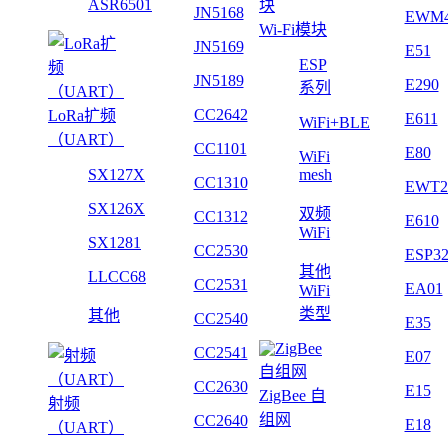
ASR6501
JN5168
EWM
Wi-Fi模块
JN5169
E51
ESP
JN5189
E290
系列
CC2642
LoRa扩频
E611
WiFi+BLE
（UART）
CC1101
E80
WiFi
SX127X
mesh
CC1310
EWT2
SX126X
双频
CC1312
E610
WiFi
SX1281
CC2530
ESP3
其他
LLCC68
CC2531
EA01
WiFi
类型
其他
CC2540
E35
CC2541
E07
CC2630
E15
ZigBee 自
射频
组网
CC2640
E18
（UART）