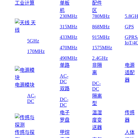
工业计算
单板
配件
机
区
230MHz
780MHz
5.8GH
天
315MHz
868MHz
GPS
线
433MHz
915MHz
GPRS
5GHz
IoT/4
470MHz
1575MHz
170MHz
490MHz
2.4GHz
单路
非隔
电源
离
适配
AC-
器
DC
DC-
电源模块
双路
DC
AC-
隔离
DC-
DC
型
DC
电子
温湿
传感
罗盘
度变
器
送器
传感与探
甲烷
人体