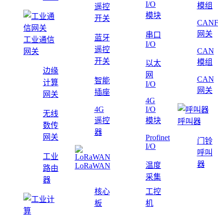
I/O
模组
遥控
模块
开关
CAN
网关
串口
蓝牙
工业通信
I/O
遥控
CAN
网关
开关
模组
以太
边缘
网
CAN
智能
计算
I/O
网关
插座
网关
4G
4G
I/O
无线
遥控
模块
呼叫器
数传
器
网关
Profinet
门铃
I/O
呼叫
工业
器
温度
LoRaWAN
路由
采集
器
核心
工控
板
机