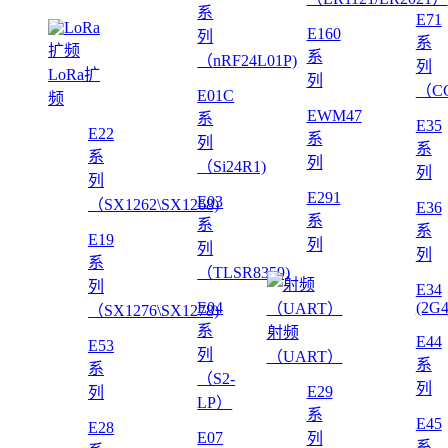
系
E71
E160
列
系
系
（nRF24L01P)
列
LoRa扩
列
（CC
E01C
频
EWM47
系
E35
E22
系
列
系
系
列
（Si24R1)
列
列
E291
E03
（SX1262\SX1268)
E36
系
系
系
E19
列
列
列
系
（TLSR8359)
列
E34
E04
(2G
（SX1276\SX1278)
系
射频
E44
E53
列
（UART）
系
系
（S2-
列
E29
列
LP）
系
E45
E28
E07
列
系