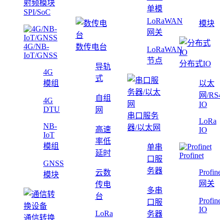
射频模块
单模
SPI/SoC
LoRaWAN
模块
网关
4G/NB-
数传电台
LoRaWAN
IoT/GNSS
节点
分布式IO
导轨
4G
式
模组
以太
网/RS
自组
4G
IO
DTU
网
串口服务
LoRa
NB-
器/以太网
高速
IO
IoT
率低
模组
单串
延时
Profinet
口服
GNSS
务器
Profin
云数
模块
网关
传电
多串
台
Profin
口服
IO
LoRa
务器
通信转换