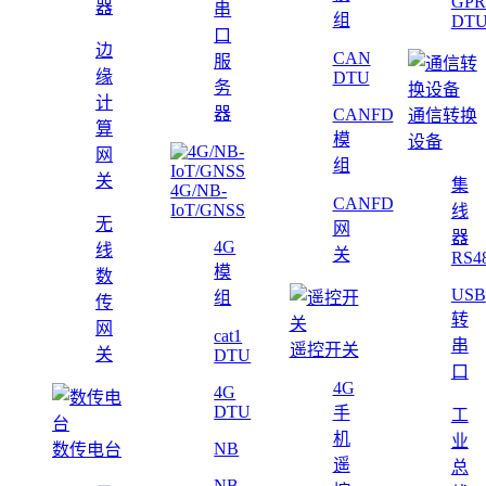
GPR
器
串
组
DT
口
边
CAN
服
缘
DTU
务
计
器
CANFD
通信转换
算
模
设备
网
组
关
集
4G/NB-
CANFD
IoT/GNSS
线
无
网
器
4G
线
关
RS4
模
数
USB
组
传
转
网
cat1
串
遥控开关
关
DTU
口
4G
4G
DTU
手
工
机
业
NB
数传电台
遥
总
NB