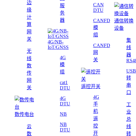
边
CAN
服
缘
DTU
务
计
器
CANFD
通信转换
算
模
设备
网
组
关
集
4G/NB-
CANFD
IoT/GNSS
线
无
网
器
4G
线
关
RS4
模
数
USB
组
传
转
网
cat1
串
遥控开关
关
DTU
口
4G
4G
DTU
手
工
机
业
NB
数传电台
遥
总
NB
控
云
线
DTU
开
数
转