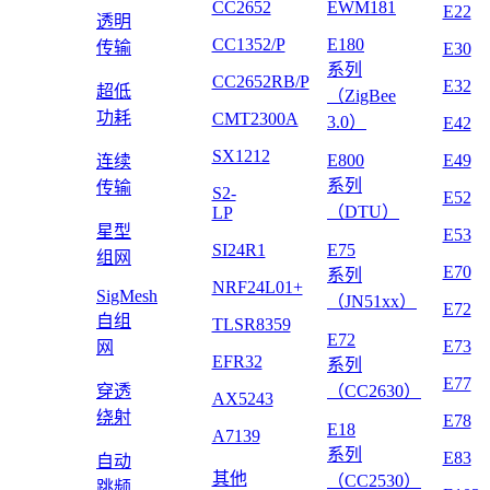
CC2652
EWM181
E22
透明
CC1352/P
E180
传输
E30
系列
CC2652RB/P
E32
超低
（ZigBee
功耗
CMT2300A
3.0）
E42
SX1212
E800
E49
连续
系列
传输
S2-
E52
（DTU）
LP
星型
E53
SI24R1
E75
组网
E70
系列
NRF24L01+
SigMesh
（JN51xx）
E72
自组
TLSR8359
E72
E73
网
EFR32
系列
E77
穿透
（CC2630）
AX5243
绕射
E78
E18
A7139
系列
E83
自动
其他
（CC2530）
跳频