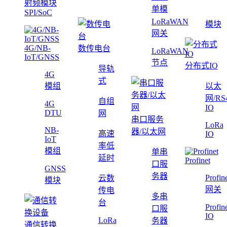
射频模块
单模
SPI/SoC
LoRaWAN
模块
网关
4G/NB-
数传电台
LoRaWAN
IoT/GNSS
节点
分布式IO
导轨
4G
式
模组
以太
网/RS
自组
4G
IO
DTU
网
串口服务
LoRa
NB-
器/以太网
高速
IO
IoT
率低
模组
单串
延时
Profinet
口服
GNSS
务器
Profin
云数
模块
网关
传电
多串
台
Profin
口服
IO
LoRa
务器
通信转换