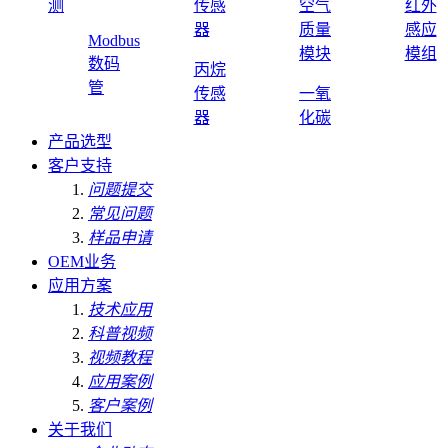
测
传感
空气
红外
器
质量
感应
Modbus
模块
模组
数码
丙烷
管
传感
一氧
器
化碳
产品选型
客户支持
问题提交
常见问题
样品申请
OEM业务
应用方案
技术应用
科普视频
视频教程
应用案例
客户案例
关于我们