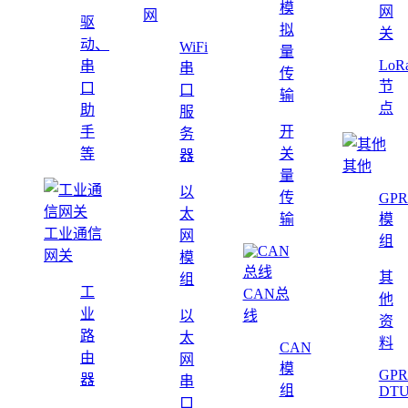
模
网
网
驱
拟
关
动、
WiFi
量
LoR
串
串
传
节
口
口
输
点
助
服
手
开
务
等
关
器
其他
量
以
传
GPR
太
输
模
工业通信
网
组
网关
模
其
组
工
CAN总
他
业
以
线
资
路
太
料
CAN
由
网
模
GPR
器
串
组
DT
口