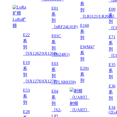
（nR
系
E01
E09
列
系
系
（LR1121/LR2021）
LoRa扩
列
列
E160
频
（nRF24L01P)
（CC
系
E22
E01C
E71
列
系
系
系
EWM47
列
列
列
系
（SX1262\SX1268)
（Si24R1)
（CC
列
E19
E03
E35
E291
系
系
系
系
列
列
列
列
（SX1276\SX1278)
（TLSR8359)
E36
E53
E04
系
系
系
列
列
列
射频
E34
（S2-
（UART）
E28
(2G
LP）