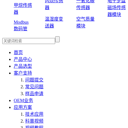
丙烷传感
一氧化碳
电子罗盘
甲烷传感
器
传感器
磁场传感
器
器模块
温湿度变
空气质量
Modbus
送器
模块
数码管
首页
产品中心
产品选型
客户支持
问题提交
常见问题
样品申请
OEM业务
应用方案
技术应用
科普视频
视频教程