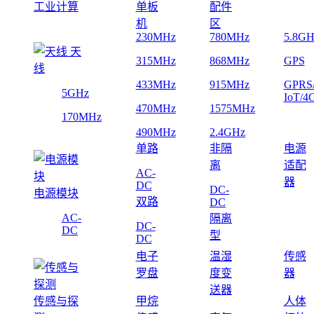
工业计算
单板
配件
机
区
230MHz
780MHz
5.8GH
天
315MHz
868MHz
GPS
线
433MHz
915MHz
GPRS
5GHz
IoT/4
470MHz
1575MHz
170MHz
490MHz
2.4GHz
单路
非隔
电源
离
适配
AC-
器
DC
DC-
电源模块
双路
DC
AC-
隔离
DC-
DC
型
DC
电子
温湿
传感
罗盘
度变
器
送器
传感与探
甲烷
人体