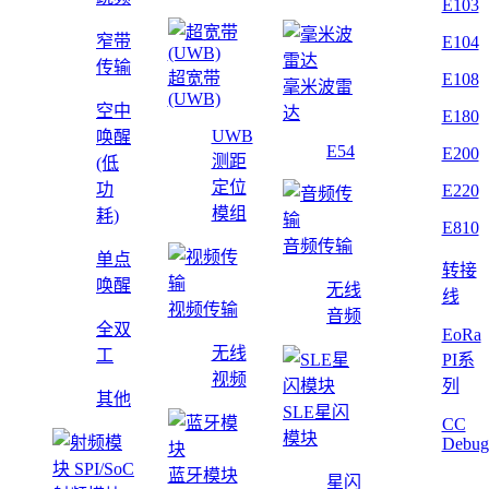
E103
窄带
E104
传输
超宽带
E108
毫米波雷
(UWB)
空中
达
E180
UWB
唤醒
E54
E200
测距
(低
定位
功
E220
模组
耗)
E810
音频传输
单点
转接
唤醒
无线
线
视频传输
音频
全双
EoRa
无线
工
PI系
视频
列
其他
SLE星闪
CC
模块
Debug
蓝牙模块
星闪