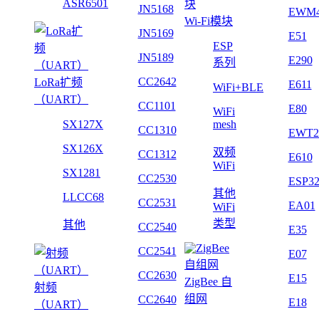
ASR6501
JN5168
EWM
Wi-Fi模块
JN5169
E51
ESP
JN5189
E290
系列
CC2642
LoRa扩频
E611
WiFi+BLE
（UART）
CC1101
E80
WiFi
SX127X
mesh
CC1310
EWT2
SX126X
双频
CC1312
E610
WiFi
SX1281
CC2530
ESP3
其他
LLCC68
CC2531
EA01
WiFi
类型
其他
CC2540
E35
CC2541
E07
CC2630
E15
ZigBee 自
射频
组网
CC2640
E18
（UART）