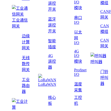
I/O
模组
遥控
模块
开关
CAN
网关
串口
蓝牙
工业通信
I/O
遥控
CAN
网关
开关
模组
以太
边缘
网
CAN
智能
计算
I/O
网关
插座
网关
4G
4G
I/O
无线
遥控
模块
呼叫器
数传
器
网关
Profinet
门铃
I/O
呼叫
工业
器
温度
LoRaWAN
路由
采集
器
核心
工控
板
机