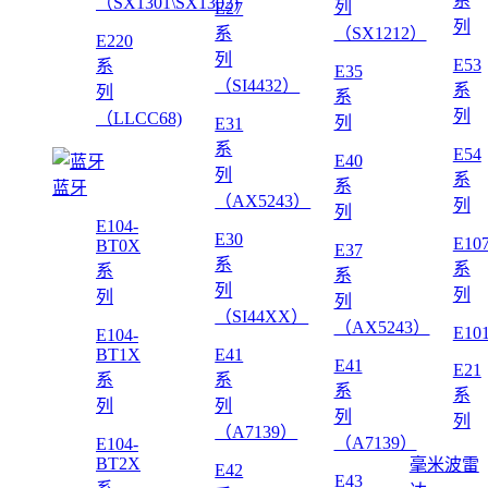
系
（SX1301\SX1302)
列
E27
列
系
（SX1212）
E220
列
E53
系
E35
（SI4432）
系
列
系
列
（LLCC68)
列
E31
系
E54
E40
列
系
系
蓝牙
（AX5243）
列
列
E104-
E30
E10
BT0X
E37
系
系
系
系
列
列
列
列
（SI44XX）
（AX5243）
E10
E104-
BT1X
E41
E41
E21
系
系
系
系
列
列
列
列
（A7139）
（A7139）
E104-
BT2X
毫米波雷
E42
E43