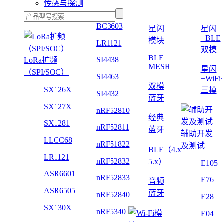
传感与探测
BC3603
星闪
星闪
+BLE
模块
LR1121
双模
BLE
SI4438
LoRa扩频
MESH
星闪
（SPI/SOC）
SI4463
+WiF
双模
SX126X
三模
SI4432
蓝牙
SX127X
nRF52810
经典
SX1281
nRF52811
蓝牙
辅助开发
LLCC68
nRF51822
及测试
BLE（4.x
LR1121
nRF52832
5.x）
E105
ASR6601
nRF52833
E76
音频
ASR6505
蓝牙
nRF52840
E28
SX130X
nRF5340
E04