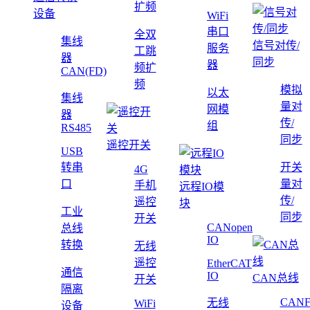
扩频
设备
WiFi
串口
全双
集线
信号对传/
服务
工跳
器
同步
器
频扩
CAN(FD)
频
模拟
以太
集线
量对
网模
器
传/
组
RS485
同步
遥控开关
USB
转串
开关
4G
口
量对
手机
远程IO模
传/
遥控
块
工业
同步
开关
CANopen
总线
IO
转换
无线
遥控
EtherCAT
通信
IO
CAN总线
开关
隔离
CAN
无线
WiFi
设备