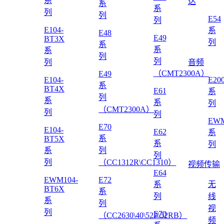
系
达
系
系
列
列
E54
列
E104-
系
E48
E49
BT3X
列
系
系
系
列
列
列
音频
（CMT2300A）
E49
E104-
E20
系
BT4X
E61
系
列
系
系
列
（CMT2300A）
列
列
EWM
E70
E104-
E62
系
系
BT5X
系
列
系
列
列
列
（CC1312R\CC1310）
视频传输
E64
EWM104-
E72
系
无
BT6X
系
列
线
系
列
视
列
E70
（CC2630\40\52P\52RB）
频