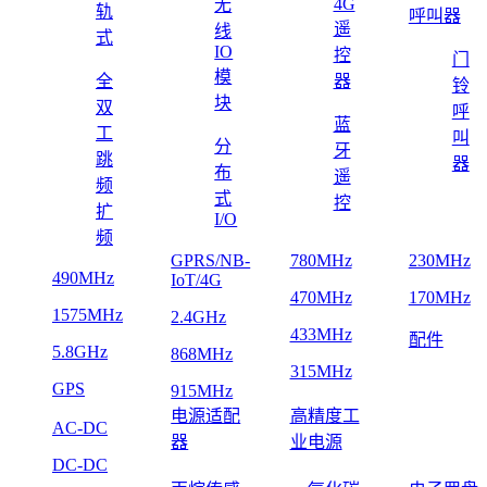
4G
无
轨
呼叫器
遥
线
式
IO
控
门
模
全
器
铃
块
双
呼
蓝
工
叫
分
牙
跳
器
布
遥
频
式
控
扩
I/O
频
GPRS/NB-
780MHz
230MHz
490MHz
IoT/4G
470MHz
170MHz
1575MHz
2.4GHz
433MHz
配件
5.8GHz
868MHz
315MHz
GPS
915MHz
电源适配
高精度工
AC-DC
器
业电源
DC-DC