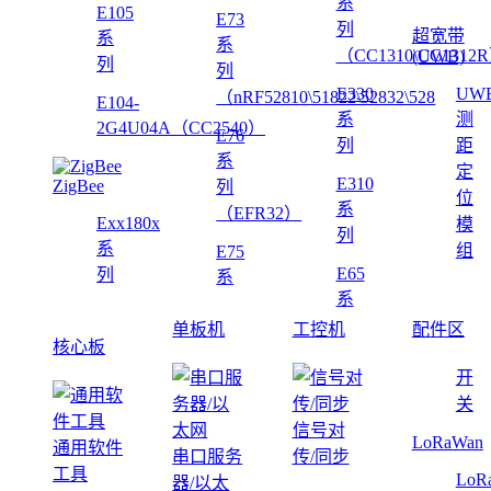
系
E105
E73
列
超宽带
系
系
（CC1310\CC1312
(UWB)
列
列
E330
UW
（nRF52810\51822\52832\528
E104-
系
测
2G4U04A（CC2540）
E76
列
距
系
定
E310
ZigBee
列
位
系
（EFR32）
Exx180x
模
列
系
组
E75
E65
列
系
系
单板机
工控机
配件区
核心板
开
关
信号对
LoRaWan
通用软件
串口服务
传/同步
工具
LoR
器/以太