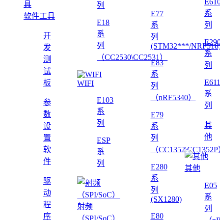
E61
列
系
E77
软件工具
E18
系
列
系
开
列
E29
列
(STM32***/NRF518
发
系
（CC2530\CC2531）
测
E83
列
试
系
E61
板
WIFI
列
系
（nRF5340）
E103
参
列
系
数
E79
列
其
设
系
他
置
列
ESP
软
（CC1352\CC1352
系
件
列
E280
其他
系
驱
E05
列
动
系
(SX1280)
程
射频
列
E80
序
（SPI/SoC）