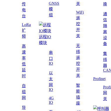
GNSS
关
传
换
模
电
WiFi
通
组
台
遥
信
控
LoRa
隔
开
扩
离
关
频
远程IO
设
模块
备
无
高
线
速
串
集
遥
率
口
线
IO
控
低
器
开
延
CAN
以
关
时
Profinet
太
网
智
自
Profi
IO
能
组
网
插
网
4G
关
IO
座
导