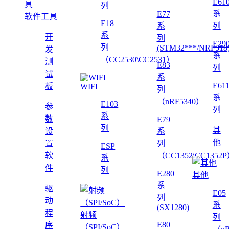
E61
列
系
E77
软件工具
E18
系
列
系
开
列
E29
列
(STM32***/NRF518
发
系
（CC2530\CC2531）
测
E83
列
试
系
E61
板
WIFI
列
系
（nRF5340）
E103
参
列
系
数
E79
列
其
设
系
他
置
列
ESP
软
（CC1352\CC1352
系
件
列
E280
其他
系
驱
E05
列
动
系
(SX1280)
程
射频
列
E80
序
（SPI/SoC）