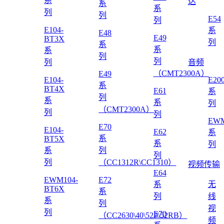
系
达
系
系
列
列
E54
列
E104-
系
E48
E49
BT3X
列
系
系
系
列
列
列
音频
（CMT2300A）
E49
E104-
E20
系
BT4X
E61
系
列
系
系
列
（CMT2300A）
列
列
EWM
E70
E104-
E62
系
系
BT5X
系
列
系
列
列
列
（CC1312R\CC1310）
视频传输
E64
EWM104-
E72
系
无
BT6X
系
列
线
系
列
视
列
E70
（CC2630\40\52P\52RB）
频