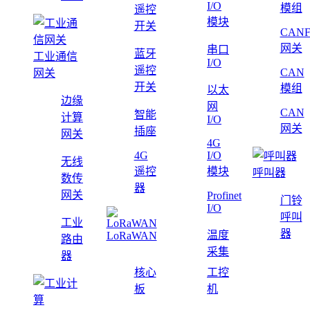
I/O
模组
遥控
模块
开关
CAN
网关
串口
蓝牙
工业通信
I/O
遥控
CAN
网关
开关
模组
以太
边缘
网
CAN
智能
计算
I/O
网关
插座
网关
4G
4G
I/O
无线
遥控
模块
呼叫器
数传
器
网关
Profinet
门铃
I/O
呼叫
工业
器
温度
LoRaWAN
路由
采集
器
核心
工控
板
机