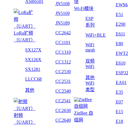
ASR6501
JN5168
EWM
Wi-Fi模块
JN5169
E51
ESP
JN5189
E290
系列
CC2642
LoRa扩频
E611
WiFi+BLE
（UART）
CC1101
E80
WiFi
SX127X
mesh
CC1310
EWT2
SX126X
双频
CC1312
E610
WiFi
SX1281
CC2530
ESP3
其他
LLCC68
CC2531
EA01
WiFi
类型
其他
CC2540
E35
CC2541
E07
CC2630
E15
ZigBee 自
射频
组网
CC2640
E18
（UART）