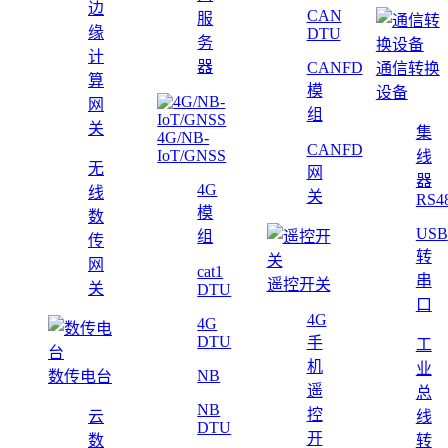
边
CAN
服
缘
DTU
务
计
器
CANFD
通信转换
算
模
设备
网
组
关
集
4G/NB-
CANFD
IoT/GNSS
线
无
网
器
4G
线
关
RS4
模
数
USB
组
传
转
网
cat1
串
遥控开关
关
DTU
口
4G
4G
DTU
手
工
机
业
NB
数传电台
遥
总
NB
控
云
线
DTU
开
数
转