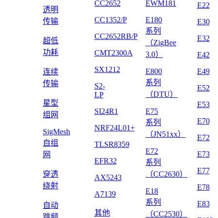
CC2652
EWM181
E22
透明
CC1352/P
E180
传输
E30
系列
CC2652RB/P
E32
超低
（ZigBee
功耗
CMT2300A
3.0）
E42
SX1212
E800
E49
连续
系列
传输
S2-
E52
（DTU）
LP
星型
E53
SI24R1
E75
组网
E70
系列
NRF24L01+
SigMesh
（JN51xx）
E72
自组
TLSR8359
E72
E73
网
EFR32
系列
E77
穿透
（CC2630）
AX5243
绕射
E78
E18
A7139
系列
E83
自动
其他
（CC2530）
跳频