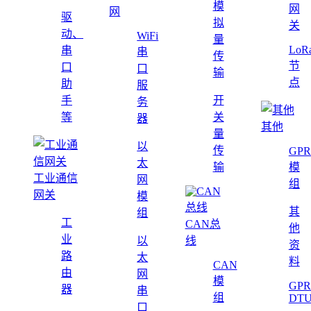
模
网
网
驱
拟
关
动、
WiFi
量
LoR
串
串
传
节
口
口
输
点
助
服
手
开
务
等
关
器
其他
量
以
传
GPR
太
输
模
工业通信
网
组
网关
模
其
组
工
CAN总
他
业
以
线
资
路
太
料
CAN
由
网
模
GPR
器
串
组
DT
口