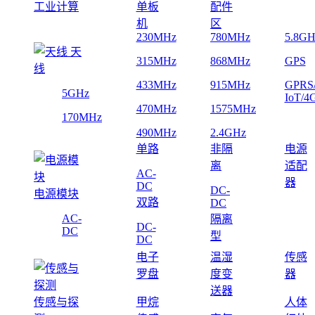
工业计算
单板
配件
机
区
230MHz
780MHz
5.8GH
天
315MHz
868MHz
GPS
线
433MHz
915MHz
GPRS
5GHz
IoT/4
470MHz
1575MHz
170MHz
490MHz
2.4GHz
单路
非隔
电源
离
适配
AC-
器
DC
DC-
电源模块
双路
DC
AC-
隔离
DC-
DC
型
DC
电子
温湿
传感
罗盘
度变
器
送器
传感与探
甲烷
人体