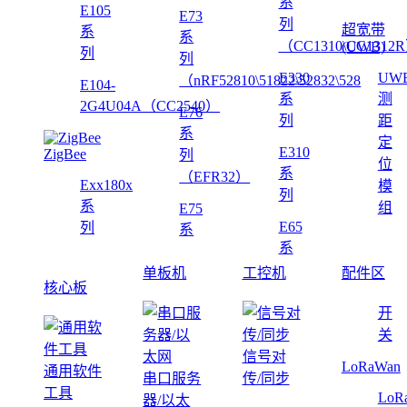
系
E105
E73
列
超宽带
系
系
（CC1310\CC1312
(UWB)
列
列
E330
UW
（nRF52810\51822\52832\528
E104-
系
测
2G4U04A（CC2540）
E76
列
距
系
定
E310
ZigBee
列
位
系
（EFR32）
Exx180x
模
列
系
组
E75
E65
列
系
系
单板机
工控机
配件区
核心板
开
关
信号对
LoRaWan
通用软件
串口服务
传/同步
工具
LoR
器/以太