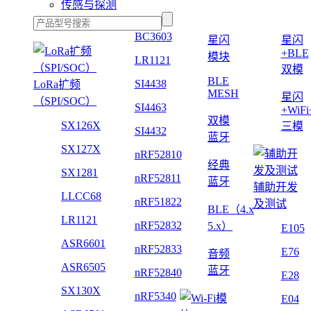
传感与探测
BC3603
星闪
星闪
+BLE
模块
LR1121
双模
BLE
SI4438
LoRa扩频
MESH
星闪
（SPI/SOC）
SI4463
+WiF
双模
SX126X
三模
SI4432
蓝牙
SX127X
nRF52810
经典
SX1281
nRF52811
蓝牙
辅助开发
LLCC68
nRF51822
及测试
BLE（4.x
LR1121
nRF52832
5.x）
E105
ASR6601
nRF52833
E76
音频
ASR6505
蓝牙
nRF52840
E28
SX130X
nRF5340
E04