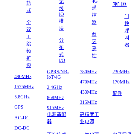
4G
无
轨
呼叫器
遥
线
式
IO
控
门
模
全
器
铃
块
双
呼
蓝
工
叫
分
牙
跳
器
布
遥
频
式
控
扩
I/O
频
GPRS/NB-
780MHz
230MHz
490MHz
IoT/4G
470MHz
170MHz
1575MHz
2.4GHz
433MHz
配件
5.8GHz
868MHz
315MHz
GPS
915MHz
电源适配
高精度工
AC-DC
器
业电源
DC-DC