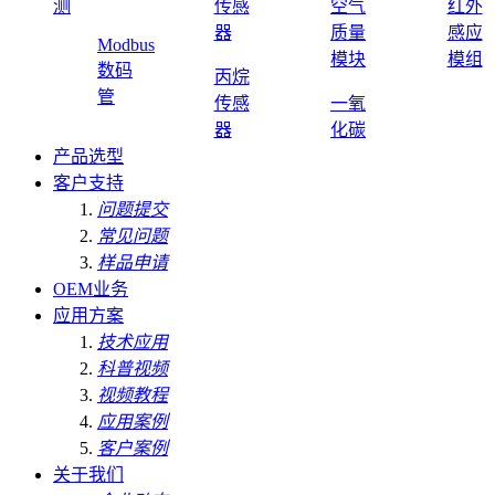
测
传感
空气
红外
器
质量
感应
Modbus
模块
模组
数码
丙烷
管
传感
一氧
器
化碳
产品选型
客户支持
问题提交
常见问题
样品申请
OEM业务
应用方案
技术应用
科普视频
视频教程
应用案例
客户案例
关于我们