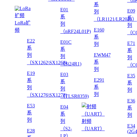
（nR
系
E01
E09
列
系
系
（LR1121/LR2021）
LoRa扩
列
列
E160
频
（nRF24L01P)
（CC
系
E22
E01C
E71
列
系
系
系
EWM47
列
列
列
系
（SX1262\SX1268)
（Si24R1)
（CC
列
E19
E03
E35
E291
系
系
系
系
列
列
列
列
（SX1276\SX1278)
（TLSR8359)
E36
E53
E04
系
系
系
列
列
列
射频
E34
（S2-
（UART）
E28
(2G
LP）