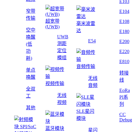
E103
窄带
E104
传输
超宽带
E108
毫米波雷
(UWB)
空中
达
E180
UWB
唤醒
E54
E200
测距
(低
定位
功
E220
模组
耗)
E810
音频传输
单点
转接
唤醒
无线
线
视频传输
音频
全双
EoRa
无线
工
PI系
视频
列
其他
SLE星闪
CC
模块
Debug
蓝牙模块
星闪