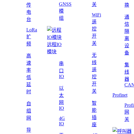
GNSS
关
传
换
模
电
WiFi
通
组
台
遥
信
控
LoRa
隔
开
扩
离
关
频
远程IO
设
模块
备
无
高
线
速
串
集
遥
率
口
线
IO
控
低
器
开
延
CAN
以
关
时
Profinet
太
网
智
自
Profi
IO
能
组
网
插
网
4G
关
IO
座
导