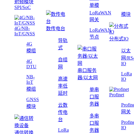
射频模块
单模
SPI/SoC
LoRaWAN
模块
网关
4G/NB-
数传电台
LoRaWAN
IoT/GNSS
节点
分布式IO
导轨
4G
式
模组
以太
网/RS
自组
4G
IO
DTU
网
串口服务
LoRa
NB-
器/以太网
高速
IO
IoT
率低
模组
单串
延时
Profinet
口服
GNSS
务器
Profin
云数
模块
网关
传电
多串
台
Profin
口服
IO
LoRa
务器
通信转换