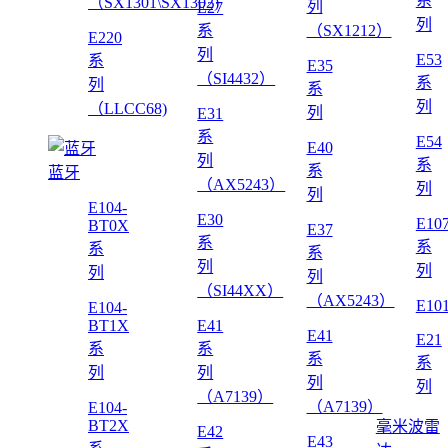
系
（SX1301\SX1302)
列
E27
列
系
（SX1212）
E220
列
E53
系
E35
（SI4432）
系
列
系
列
（LLCC68)
列
E31
系
E54
E40
列
系
系
蓝牙
（AX5243）
列
列
E104-
E30
E10
BT0X
E37
系
系
系
系
列
列
列
列
（SI44XX）
（AX5243）
E10
E104-
BT1X
E41
E41
E21
系
系
系
系
列
列
列
列
（A7139）
（A7139）
E104-
BT2X
毫米波雷
E42
E43