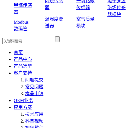
丙烷传感
一氧化碳
电子罗盘
甲烷传感
器
传感器
磁场传感
器
器模块
温湿度变
空气质量
Modbus
送器
模块
数码管
首页
产品中心
产品选型
客户支持
问题提交
常见问题
样品申请
OEM业务
应用方案
技术应用
科普视频
视频教程