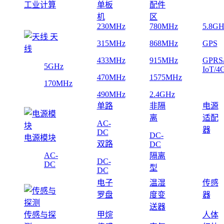
工业计算
单板
配件
机
区
230MHz
780MHz
5.8GH
天
315MHz
868MHz
GPS
线
433MHz
915MHz
GPRS
5GHz
IoT/4
470MHz
1575MHz
170MHz
490MHz
2.4GHz
单路
非隔
电源
离
适配
AC-
器
DC
DC-
电源模块
双路
DC
AC-
隔离
DC-
DC
型
DC
电子
温湿
传感
罗盘
度变
器
送器
传感与探
甲烷
人体