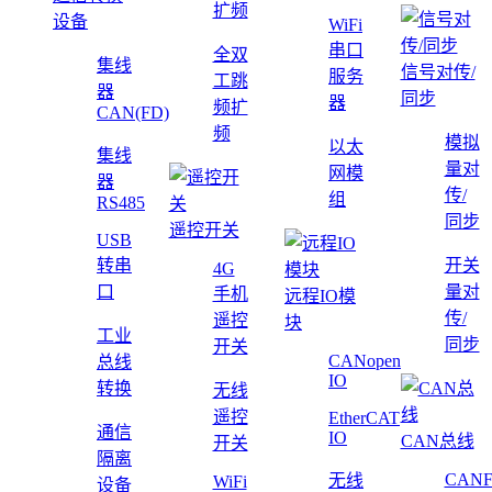
扩频
设备
WiFi
串口
全双
集线
信号对传/
服务
工跳
器
同步
器
频扩
CAN(FD)
频
模拟
以太
集线
量对
网模
器
传/
组
RS485
同步
遥控开关
USB
转串
开关
4G
口
量对
手机
远程IO模
传/
遥控
块
工业
同步
开关
CANopen
总线
IO
转换
无线
遥控
EtherCAT
通信
IO
CAN总线
开关
隔离
CAN
无线
WiFi
设备