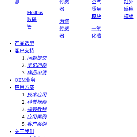
测
传感
空气
红外
器
质量
感应
Modbus
模块
模组
数码
丙烷
管
传感
一氧
器
化碳
产品选型
客户支持
问题提交
常见问题
样品申请
OEM业务
应用方案
技术应用
科普视频
视频教程
应用案例
客户案例
关于我们