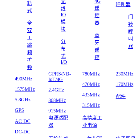
4G
无
轨
呼叫器
遥
线
式
IO
控
门
模
全
器
铃
块
双
呼
蓝
工
叫
分
牙
跳
器
布
遥
频
式
控
扩
I/O
频
GPRS/NB-
780MHz
230MHz
490MHz
IoT/4G
470MHz
170MHz
1575MHz
2.4GHz
433MHz
配件
5.8GHz
868MHz
315MHz
GPS
915MHz
电源适配
高精度工
AC-DC
器
业电源
DC-DC