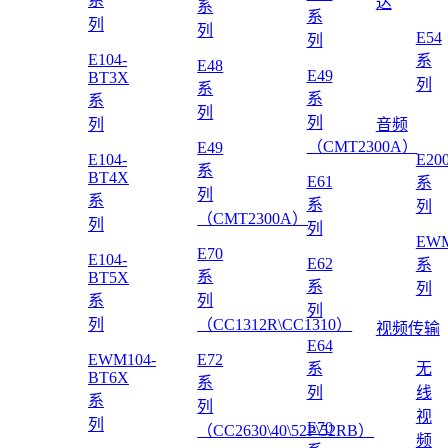
系
达
系
系
列
列
E54
列
E104-
系
E48
E49
BT3X
列
系
系
系
列
列
列
音频
（CMT2300A）
E49
E104-
E20
系
BT4X
E61
系
列
系
系
列
（CMT2300A）
列
列
EWM
E70
E104-
E62
系
系
BT5X
系
列
系
列
列
列
（CC1312R\CC1310）
视频传输
E64
EWM104-
E72
系
无
BT6X
系
列
线
系
列
视
列
E70
（CC2630\40\52P\52RB）
频