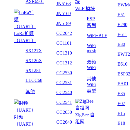
ASR6501
JN5168
EWM
Wi-Fi模块
JN5169
E51
ESP
JN5189
E290
系列
CC2642
LoRa扩频
E611
WiFi+BLE
（UART）
CC1101
E80
WiFi
SX127X
mesh
CC1310
EWT2
SX126X
双频
CC1312
E610
WiFi
SX1281
CC2530
ESP3
其他
LLCC68
CC2531
EA01
WiFi
类型
其他
CC2540
E35
CC2541
E07
CC2630
E15
ZigBee 自
射频
组网
CC2640
E18
（UART）