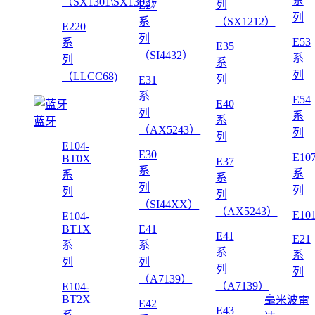
系
（SX1301\SX1302)
列
E27
列
系
（SX1212）
E220
列
E53
系
E35
（SI4432）
系
列
系
列
（LLCC68)
列
E31
系
E54
E40
列
系
系
蓝牙
（AX5243）
列
列
E104-
E30
E10
BT0X
E37
系
系
系
系
列
列
列
列
（SI44XX）
（AX5243）
E10
E104-
BT1X
E41
E41
E21
系
系
系
系
列
列
列
列
（A7139）
（A7139）
E104-
BT2X
毫米波雷
E42
E43