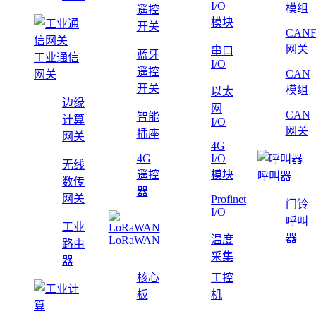
I/O
模组
遥控
模块
开关
CAN
网关
串口
蓝牙
工业通信
I/O
遥控
CAN
网关
开关
模组
以太
边缘
网
CAN
智能
计算
I/O
网关
插座
网关
4G
4G
I/O
无线
遥控
模块
呼叫器
数传
器
网关
Profinet
门铃
I/O
呼叫
工业
器
温度
LoRaWAN
路由
采集
器
核心
工控
板
机