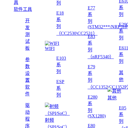
E61
列
系
E77
软件工具
E18
系
列
系
开
列
E29
列
(STM32***/NRF518
发
系
（CC2530\CC2531）
测
E83
列
试
系
E61
板
WIFI
列
系
（nRF5340）
E103
参
列
系
数
E79
列
其
设
系
他
置
列
ESP
软
（CC1352\CC1352
系
件
列
E280
其他
系
驱
E05
列
动
系
(SX1280)
程
射频
列
E80
序
（SPI/SoC）