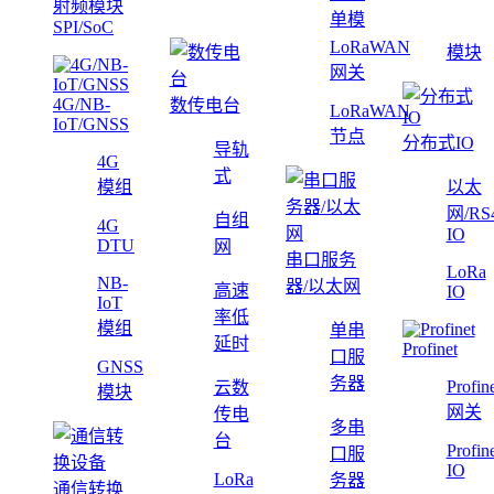
射频模块
单模
SPI/SoC
LoRaWAN
模块
网关
4G/NB-
数传电台
LoRaWAN
IoT/GNSS
节点
分布式IO
导轨
4G
式
模组
以太
网/RS
自组
4G
IO
DTU
网
串口服务
LoRa
NB-
器/以太网
高速
IO
IoT
率低
模组
单串
延时
Profinet
口服
GNSS
务器
Profin
云数
模块
网关
传电
多串
台
Profin
口服
IO
LoRa
务器
通信转换