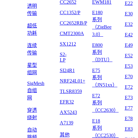
CC2652
EWM181
E22
透明
CC1352/P
E180
传输
E30
系列
CC2652RB/P
E32
超低
（ZigBee
功耗
CMT2300A
3.0）
E42
SX1212
E800
E49
连续
系列
传输
S2-
E52
（DTU）
LP
星型
E53
SI24R1
E75
组网
E70
系列
NRF24L01+
SigMesh
（JN51xx）
E72
自组
TLSR8359
E72
E73
网
EFR32
系列
E77
穿透
（CC2630）
AX5243
绕射
E78
E18
A7139
系列
E83
自动
其他
（CC2530）
跳频