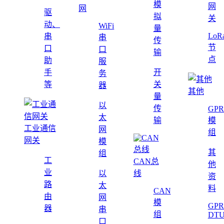
模
网
网
驱
拟
关
动、
WiFi
量
LoR
串
串
传
节
口
口
输
点
助
服
手
开
务
等
关
器
其他
量
以
传
GPR
太
输
模
工业通信
网
组
网关
模
其
组
工
CAN总
他
业
以
线
资
路
太
料
CAN
由
网
模
GPR
器
串
组
DT
口