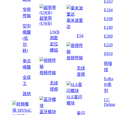
E103
窄带
E104
传输
超宽带
E108
毫米波雷
(UWB)
空中
达
E180
UWB
唤醒
E54
E200
测距
(低
定位
功
E220
模组
耗)
E810
音频传输
单点
转接
唤醒
无线
线
视频传输
音频
全双
EoRa
无线
工
PI系
视频
列
其他
SLE星闪
CC
模块
Debug
蓝牙模块
星闪