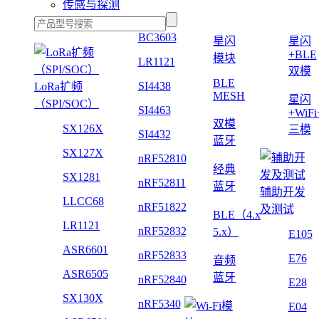
传感与探测
BC3603
星闪
星闪
+BLE
模块
LR1121
双模
BLE
SI4438
LoRa扩频
MESH
星闪
（SPI/SOC）
SI4463
+WiF
双模
SX126X
三模
SI4432
蓝牙
SX127X
nRF52810
经典
SX1281
nRF52811
蓝牙
辅助开发
LLCC68
nRF51822
及测试
BLE（4.x
LR1121
nRF52832
5.x）
E105
ASR6601
nRF52833
E76
音频
ASR6505
蓝牙
nRF52840
E28
SX130X
nRF5340
E04