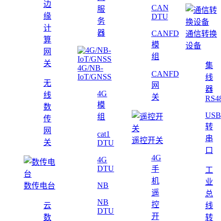
边
CAN
服
缘
DTU
务
计
器
CANFD
通信转换
算
模
设备
网
组
关
集
4G/NB-
CANFD
IoT/GNSS
线
无
网
器
4G
线
关
RS4
模
数
USB
组
传
转
网
cat1
串
遥控开关
关
DTU
口
4G
4G
DTU
手
工
机
业
NB
数传电台
遥
总
NB
控
云
线
DTU
开
数
转