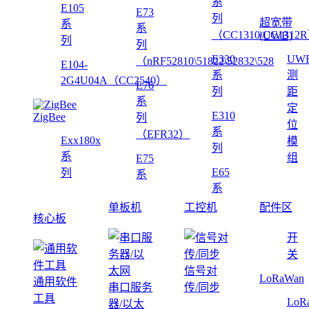
系
E105
E73
列
超宽带
系
系
（CC1310\CC1312
(UWB)
列
列
E330
UW
（nRF52810\51822\52832\528
E104-
系
测
2G4U04A（CC2540）
E76
列
距
系
定
E310
ZigBee
列
位
系
（EFR32）
Exx180x
模
列
系
组
E75
E65
列
系
系
单板机
工控机
配件区
核心板
开
关
信号对
LoRaWan
通用软件
串口服务
传/同步
工具
LoR
器/以太