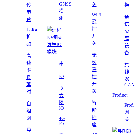
GNSS
关
传
换
模
电
WiFi
通
组
台
遥
信
控
LoRa
隔
开
扩
离
关
频
远程IO
设
模块
备
无
高
线
速
串
集
遥
率
口
线
IO
控
低
器
开
延
CAN
以
关
时
Profinet
太
网
智
自
Profi
IO
能
组
网
插
网
4G
关
IO
座
导