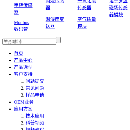
丙烷传感
一氧化碳
电子罗盘
甲烷传感
器
传感器
磁场传感
器
器模块
温湿度变
空气质量
Modbus
送器
模块
数码管
首页
产品中心
产品选型
客户支持
问题提交
常见问题
样品申请
OEM业务
应用方案
技术应用
科普视频
视频教程