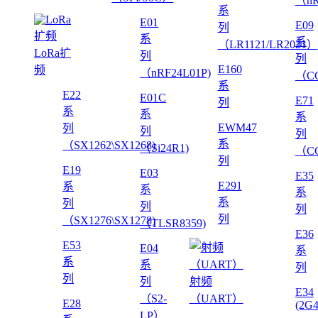
（nR
系
E01
E09
列
系
系
（LR1121/LR2021）
LoRa扩
列
列
E160
频
（nRF24L01P)
（CC
系
E22
E01C
E71
列
系
系
系
EWM47
列
列
列
系
（SX1262\SX1268)
（Si24R1)
（CC
列
E19
E03
E35
E291
系
系
系
系
列
列
列
列
（SX1276\SX1278)
（TLSR8359)
E36
E53
E04
系
系
系
列
列
列
射频
E34
（S2-
（UART）
E28
(2G
LP）