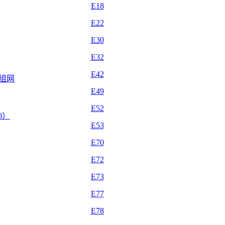
E18
E22
E30
E32
E42
自组网
E49
E52
.0）
E53
E70
E72
E73
E77
E78