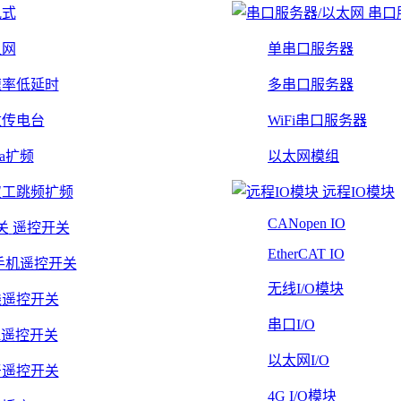
轨式
串口
组网
单串口服务器
速率低延时
多串口服务器
数传电台
WiFi串口服务器
Ra扩频
以太网模组
双工跳频扩频
远程IO模块
CANopen IO
遥控开关
EtherCAT IO
手机遥控开关
无线I/O模块
线遥控开关
串口I/O
Fi遥控开关
以太网I/O
牙遥控开关
4G I/O模块