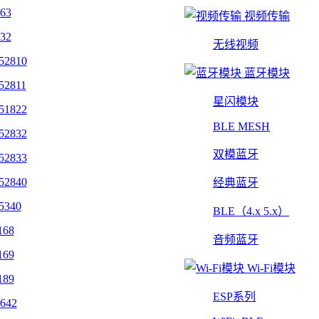
463
视频传输
432
无线视频
52810
蓝牙模块
52811
星闪模块
51822
BLE MESH
52832
双模蓝牙
52833
52840
经典蓝牙
5340
BLE（4.x 5.x）
168
音频蓝牙
169
Wi-Fi模块
189
ESP系列
642