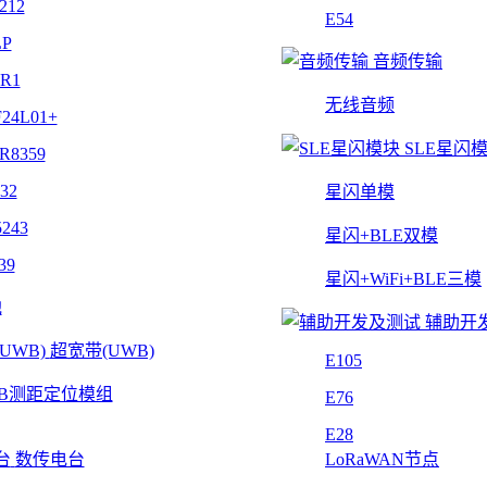
212
E54
LP
音频传输
4R1
无线音频
24L01+
SLE星闪
R8359
32
星闪单模
243
星闪+BLE双模
39
星闪+WiFi+BLE三模
他
辅助开
超宽带(UWB)
E105
B测距定位模组
E76
E28
数传电台
LoRaWAN节点