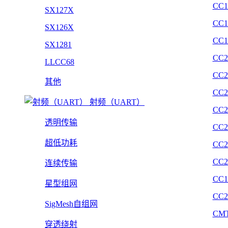
CC1
SX127X
CC1
SX126X
CC1
SX1281
CC2
LLCC68
CC2
其他
CC2
射频（UART）
CC2
透明传输
CC2
超低功耗
CC2
CC2
连续传输
CC1
星型组网
CC2
SigMesh自组网
CMT
穿透绕射