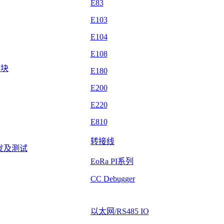
E83
E103
E104
E108
模块
E180
E200
E220
E810
转接线
发及测试
EoRa PI系列
CC Debugger
以太网/RS485 IO