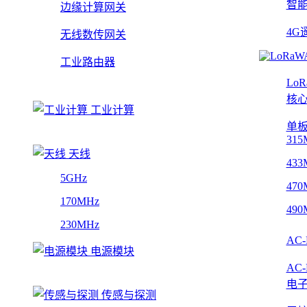
智
边缘计算网关
4G
无线数传网关
工业路由器
Lo
核
工业计算
单
315
天线
433
5GHz
470
170MHz
490
230MHz
AC
电源模块
AC
电
传感与探测