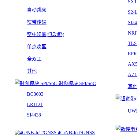
SX1
自动跳频
S2-
窄带传输
SI2
NRF
空中唤醒(低功耗)
TLS
单点唤醒
EFR
全双工
AX5
其他
A71
射频模块 SPI/SoC
其
BC3603
LR1121
UW
SI4438
4G/NB-IoT/GNSS