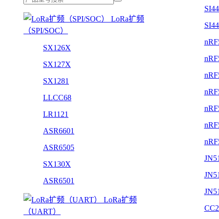
SI4
LoRa扩频
SI4
（SPI/SOC）
nRF
SX126X
nRF
SX127X
nRF
SX1281
nRF
LLCC68
nRF
LR1121
nRF
ASR6601
nRF
ASR6505
JN5
SX130X
JN5
ASR6501
JN5
LoRa扩频
CC2
（UART）