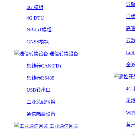
导
4G 模组
自
4G DTU
高
NB-IoT模组
云
GNSS模块
Lo
通信转换设备
全
集线器CAN(FD)
集线器RS485
4G
USB转串口
无
工业总线转换
Wi
通信隔离设备
蓝
工业通信网关