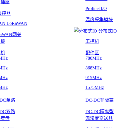
能插座
Profinet I/O
遥控器
温度采集模块
LoRaWAN
分布式IO
RaWAN网关
心板
工控机
板机
配件区
MHz
780MHz
MHz
868MHz
MHz
915MHz
MHz
1575MHz
-DC单路
DC-DC非隔离
-DC双路
DC-DC隔离型
子罗盘
温湿度变送器