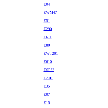
E04
EWM47
E51
E290
E611
E80
EWT201
E610
ESP32
EA01
E35
E07
E15