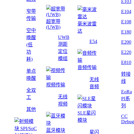
E103
窄带
E104
传输
超宽带
E108
毫米波雷
(UWB)
空中
达
E180
UWB
唤醒
E54
E200
测距
(低
定位
功
E220
模组
耗)
E810
音频传输
单点
转接
唤醒
无线
线
视频传输
音频
全双
EoRa
无线
工
PI系
视频
列
其他
SLE星闪
CC
模块
Debug
蓝牙模块
星闪