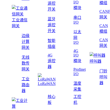
I/O
模组
遥控
模块
开关
CAN
网关
串口
蓝牙
工业通信
I/O
遥控
CAN
网关
开关
模组
以太
边缘
网
CAN
智能
计算
I/O
网关
插座
网关
4G
4G
I/O
无线
遥控
模块
呼叫器
数传
器
网关
Profinet
门铃
I/O
呼叫
工业
器
温度
LoRaWAN
路由
采集
器
核心
工控
板
机