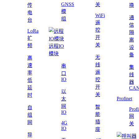
GNSS
关
传
换
模
电
WiFi
通
组
台
遥
信
控
LoRa
隔
开
扩
离
关
频
远程IO
设
模块
备
无
高
线
速
串
集
遥
率
口
线
IO
控
低
器
开
延
CAN
以
关
时
Profinet
太
网
智
自
Profi
IO
能
组
网
插
网
4G
关
IO
座
导