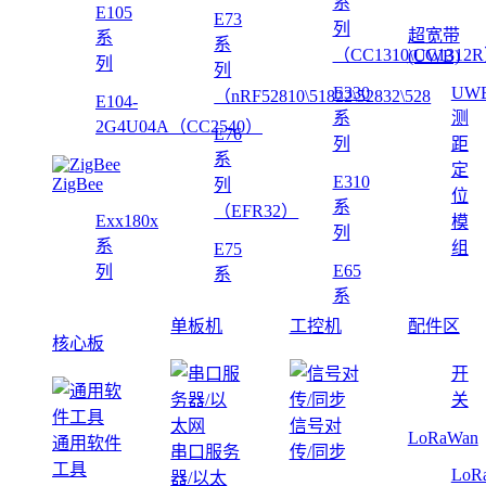
系
E105
E73
列
超宽带
系
系
（CC1310\CC1312
(UWB)
列
列
E330
UW
（nRF52810\51822\52832\528
E104-
系
测
2G4U04A（CC2540）
E76
列
距
系
定
E310
ZigBee
列
位
系
（EFR32）
Exx180x
模
列
系
组
E75
E65
列
系
系
单板机
工控机
配件区
核心板
开
关
信号对
LoRaWan
通用软件
串口服务
传/同步
工具
LoR
器/以太