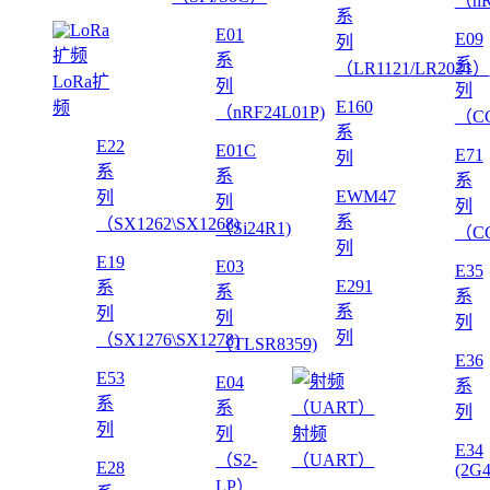
（nR
系
E01
E09
列
系
系
（LR1121/LR2021）
LoRa扩
列
列
E160
频
（nRF24L01P)
（CC
系
E22
E01C
E71
列
系
系
系
EWM47
列
列
列
系
（SX1262\SX1268)
（Si24R1)
（CC
列
E19
E03
E35
E291
系
系
系
系
列
列
列
列
（SX1276\SX1278)
（TLSR8359)
E36
E53
E04
系
系
系
列
列
列
射频
E34
（S2-
（UART）
E28
(2G
LP）