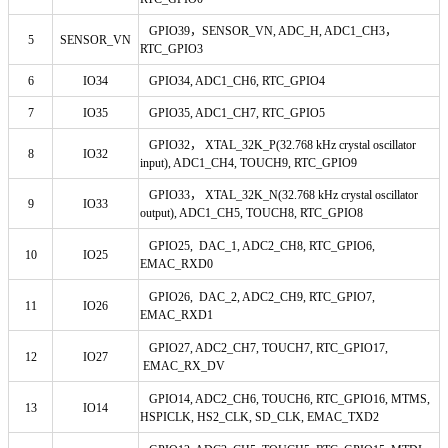
GPIO39，SENSOR_VN, ADC_H, ADC1_CH3，
5
SENSOR_VN
RTC_GPIO3
6
IO34
GPIO34, ADC1_CH6, RTC_GPIO4
7
IO35
GPIO35, ADC1_CH7,
RTC_GPIO5
GPIO32， XTAL_32K_P(32.768 kHz crystal oscillator
8
IO32
input), ADC1_CH4, TOUCH9, RTC_GPIO9
GPIO33， XTAL_32K_N(32.768 kHz crystal oscillator
9
IO33
output
), ADC1_CH5, TOUCH8, RTC_GPIO8
GPIO25, DAC_1, ADC2_CH8, RTC_GPIO6,
10
IO25
EMAC_RXD0
GPIO26, DAC_2, ADC2_CH9, RTC_GPIO7,
11
IO26
EMAC_RXD1
GPIO27, ADC2_CH7, TOUCH7, RTC_GPIO17,
12
IO27
EMAC_RX_DV
GPIO14, ADC2_CH6, TOUCH6,
RTC_GPIO16, MTMS,
13
IO14
HSPICLK, HS2_CLK, SD_CLK, EMAC_TXD2