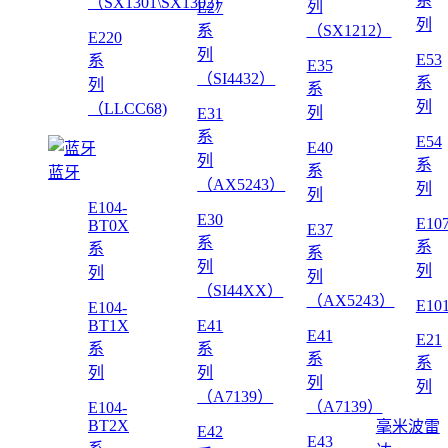
系
（SX1301\SX1302)
列
E27
列
系
（SX1212）
E220
列
E53
系
E35
（SI4432）
系
列
系
列
（LLCC68)
列
E31
系
E54
E40
列
系
系
蓝牙
（AX5243）
列
列
E104-
E30
E10
BT0X
E37
系
系
系
系
列
列
列
列
（SI44XX）
（AX5243）
E10
E104-
BT1X
E41
E41
E21
系
系
系
系
列
列
列
列
（A7139）
（A7139）
E104-
BT2X
毫米波雷
E42
E43