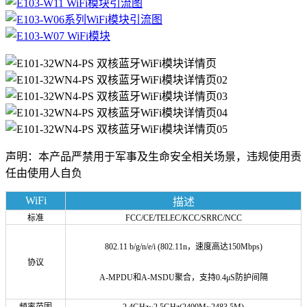
声明：本产品严禁用于军事及生命安全相关场景，违规使用责
任由使用人自负
WiFi
描述
标准
FCC/CE/TELEC/KCC/SRRC/NCC
802.11 b/g/n/e/i (802.11n，速度高达150Mbps)
协议
A-MPDU和A-MSDU聚合，
支持0.4
μS防护间隔
频率范围
2.4GHz~2.5GHz(2400M~2483.5M
)