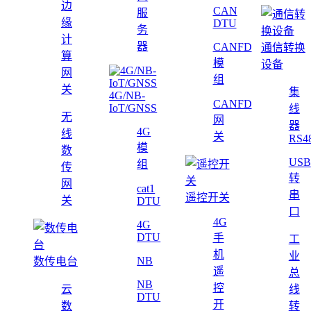
边
CAN
服
缘
DTU
务
计
器
CANFD
通信转换
算
模
设备
网
组
关
集
4G/NB-
CANFD
IoT/GNSS
线
无
网
器
4G
线
关
RS4
模
数
USB
组
传
转
网
cat1
串
遥控开关
关
DTU
口
4G
4G
DTU
手
工
机
业
NB
数传电台
遥
总
NB
控
云
线
DTU
开
数
转