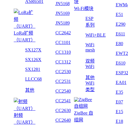
ASR6501
JN5168
EWM
Wi-Fi模块
JN5169
E51
ESP
JN5189
E290
系列
CC2642
LoRa扩频
E611
WiFi+BLE
（UART）
CC1101
E80
WiFi
SX127X
mesh
CC1310
EWT2
SX126X
双频
CC1312
E610
WiFi
SX1281
CC2530
ESP3
其他
LLCC68
CC2531
EA01
WiFi
类型
其他
CC2540
E35
CC2541
E07
CC2630
E15
ZigBee 自
射频
组网
CC2640
E18
（UART）