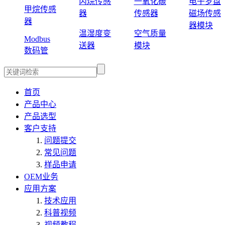
丙烷传感
一氧化碳
电子罗盘
甲烷传感
器
传感器
磁场传感
器
器模块
温湿度变
空气质量
Modbus
送器
模块
数码管
首页
产品中心
产品选型
客户支持
问题提交
常见问题
样品申请
OEM业务
应用方案
技术应用
科普视频
视频教程