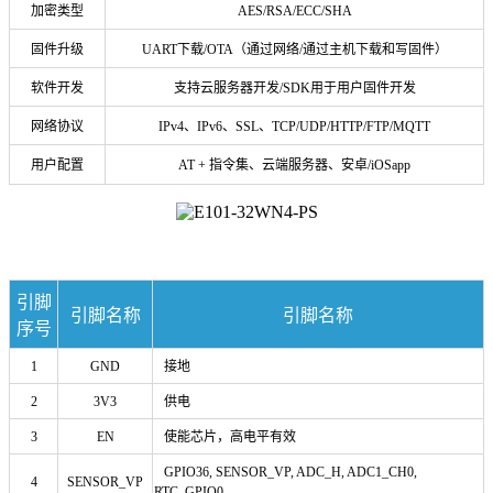
加密类型
AES/RSA/ECC/SHA
固件升级
UART下载/OTA（通过网络/通过主机下载和写固件）
软件开发
支持云服务器开发/SDK用于用户固件开发
网络协议
IPv4、
IPv6、SSL、TCP/UDP/HTTP/FTP/MQTT
用户配置
AT + 指令集、云端服务器、安卓/iOSapp
引脚
引脚名称
引脚名称
序号
1
GND
接地
2
3V3
供电
3
EN
使能芯片，高电平有效
GPIO36, SENSOR_VP, ADC_H, ADC1_CH0,
4
SENSOR_VP
RTC_GPIO0