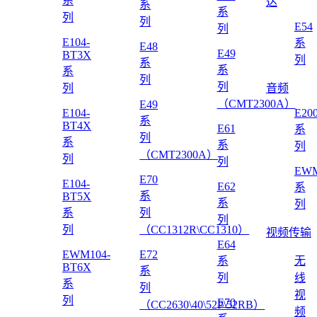
系
达
系
系
列
列
E54
列
E104-
系
E48
E49
BT3X
列
系
系
系
列
列
列
音频
（CMT2300A）
E49
E104-
E20
系
BT4X
E61
系
列
系
系
列
（CMT2300A）
列
列
EWM
E70
E104-
E62
系
系
BT5X
系
列
系
列
列
列
（CC1312R\CC1310）
视频传输
E64
EWM104-
E72
系
无
BT6X
系
列
线
系
列
视
列
E70
（CC2630\40\52P\52RB）
频