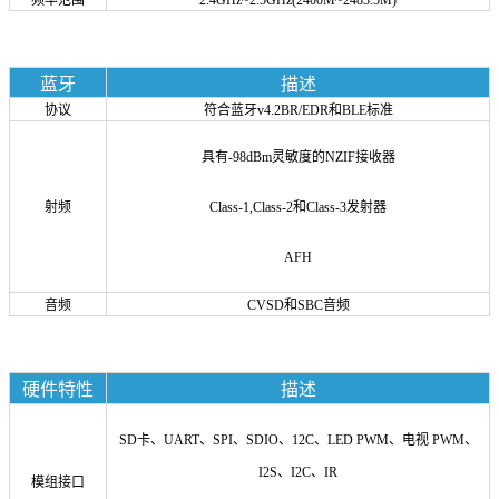
蓝牙
描述
协议
符合蓝牙v4.2BR/EDR和BLE标准
具有-98dBm灵敏度的NZIF接收器
射频
Class-1,
Class-2和
Class-3发射器
AFH
音频
CVSD和SBC音频
硬件特性
描述
SD卡、UART、SPI、SDIO、12C、LED PWM、电视 PWM、
I2S、I2C、I
R
模组接口