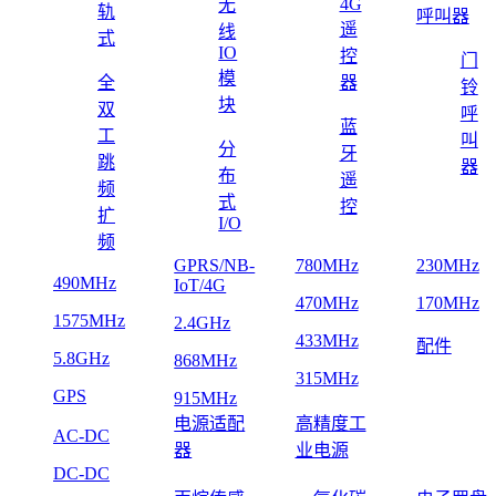
4G
无
轨
呼叫器
遥
线
式
IO
控
门
模
全
器
铃
块
双
呼
蓝
工
叫
分
牙
跳
器
布
遥
频
式
控
扩
I/O
频
GPRS/NB-
780MHz
230MHz
490MHz
IoT/4G
470MHz
170MHz
1575MHz
2.4GHz
433MHz
配件
5.8GHz
868MHz
315MHz
GPS
915MHz
电源适配
高精度工
AC-DC
器
业电源
DC-DC