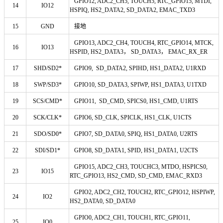
GPIO12
, ADC2_CH5
, TOUCH5
,
RTC_GPIO15, MTDI,
14
IO12
HSPIQ, HS2_DATA2, SD_DATA2, EMAC_TXD3
15
GND
接地
GPIO13
, ADC2_CH4
, TOUCH4
,
RTC_GPIO14, MTCK,
16
IO13
HSPID, HS2_DATA3， SD_DATA3， EMAC_RX_ER
17
SHD/SD2*
GPIO9, SD_DATA2, SPIHD, HS1_DATA2, U1RXD
18
SWP/SD3*
GPIO10, SD_DATA3, SPIWP, HS1_DATA3, U1TXD
19
SCS/CMD*
GPIO11, SD_CMD, SPICS0, HS1_CMD, U1RTS
20
SCK/CLK*
GPIO6, SD_CLK, SPICLK, HS1_CLK, U1CTS
21
SDO/SD0*
GPIO7, SD_DATA0, SPIQ, HS1_DATA0, U2RTS
22
SDI/SD1*
GPIO8, SD_DATA1, SPID, HS1_DATA1, U2CTS
GPIO15, ADC2_CH3, TOUCHC3, MTDO, HSPICS0,
23
IO15
RTC_GPIO13, HS2_CMD, SD_CMD, EMAC_RXD3
GPIO2, ADC2_CH2, TOUCH2, RTC_GPIO12, HSPIWP,
24
IO2
HS2_DATA0, SD_DATA0
GPIO0, ADC2_CH1, TOUCH1, RTC_GPIO11,
25
IO0