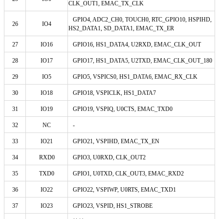
CLK_OUT1, EMAC_TX_CLK
GPIO4, ADC2_CH0, TOUCH0, RTC_GPIO10, HSPIHD,
26
IO4
HS2_DATA1, SD_DATA1, EMAC_TX_ER
27
IO16
GPIO16, HS1_DATA4, U2RXD, EMAC_CLK_OUT
28
IO17
GPIO17, HS1_DATA5, U2TXD, EMAC_CLK_OUT_180
29
IO5
GPIO5, VSPICS0, HS1_DATA6, EMAC_RX_CLK
30
IO18
GPIO18, VSPICLK, HS1_DATA7
31
IO19
GPIO19, VSPIQ, U0CTS, EMAC_TXD0
32
NC
-
33
IO21
GPIO21, VSPIHD, EMAC_TX_EN
34
RXD0
GPIO3, U0RXD, CLK_OUT2
35
TXD0
GPIO1, U0TXD, CLK_OUT3, EMAC_RXD2
36
IO22
GPIO22, VSPIWP, U0RTS, EMAC_TXD1
37
IO23
GPIO23, VSPID, HS1_STROBE