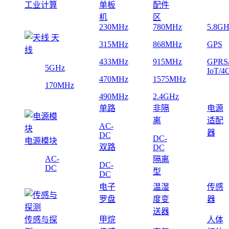
工业计算
单板
配件
机
区
230MHz
780MHz
5.8GH
天
315MHz
868MHz
GPS
线
433MHz
915MHz
GPRS
5GHz
IoT/4
470MHz
1575MHz
170MHz
490MHz
2.4GHz
单路
非隔
电源
离
适配
AC-
器
DC
DC-
电源模块
双路
DC
AC-
隔离
DC-
DC
型
DC
电子
温湿
传感
罗盘
度变
器
送器
传感与探
甲烷
人体