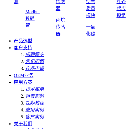
测
传感
空气
红外
器
质量
感应
Modbus
模块
模组
数码
丙烷
管
传感
一氧
器
化碳
产品选型
客户支持
问题提交
常见问题
样品申请
OEM业务
应用方案
技术应用
科普视频
视频教程
应用案例
客户案例
关于我们