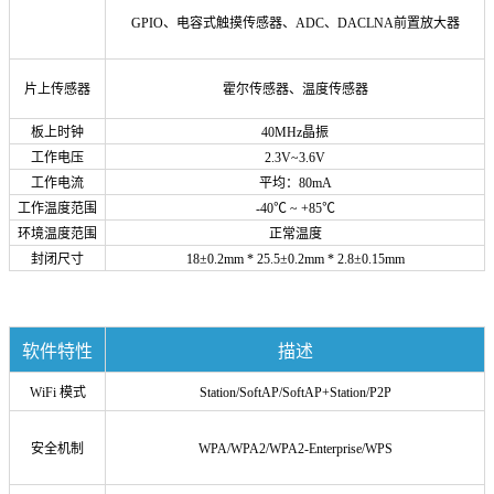
GPIO、电容式触摸传感器、ADC、DACLNA前置放大器
片上传感器
霍尔传感器、温度传感器
板上时钟
40MHz晶振
工作电压
2.3V~3.6V
工作电流
平均：80mA
工作温度范围
-40℃ ~ +85℃
环境温度范围
正常温度
封闭尺寸
18±0.2mm * 25.5
±0.2mm * 2.8
±0.15mm
软件特性
描述
WiFi 模式
Station/SoftAP/
SoftAP+
Station/P2P
安全机制
WPA/WPA2/WPA2-Enterprise/WPS