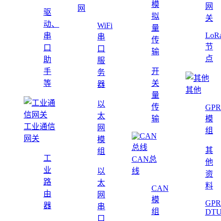
模
网
网
驱
拟
关
动、
WiFi
量
LoR
串
串
传
节
口
口
输
点
助
服
手
开
务
等
关
器
其他
量
以
传
GPR
太
输
模
工业通信
网
组
网关
模
其
组
工
CAN总
他
业
以
线
资
路
太
料
CAN
由
网
模
GPR
器
串
组
DT
口