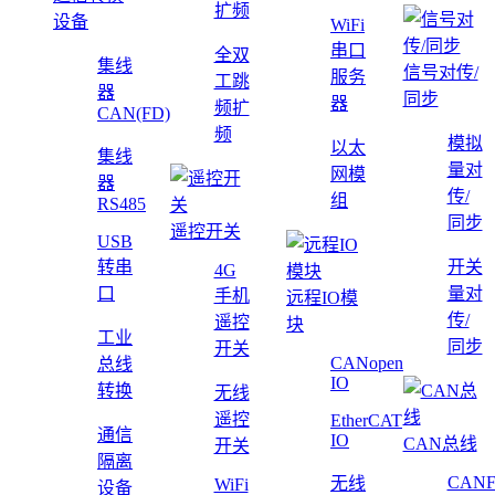
扩频
设备
WiFi
串口
全双
集线
信号对传/
服务
工跳
器
同步
器
频扩
CAN(FD)
频
模拟
以太
集线
量对
网模
器
传/
组
RS485
同步
遥控开关
USB
转串
开关
4G
口
量对
手机
远程IO模
传/
遥控
块
工业
同步
开关
CANopen
总线
IO
转换
无线
遥控
EtherCAT
通信
IO
CAN总线
开关
隔离
CAN
无线
WiFi
设备