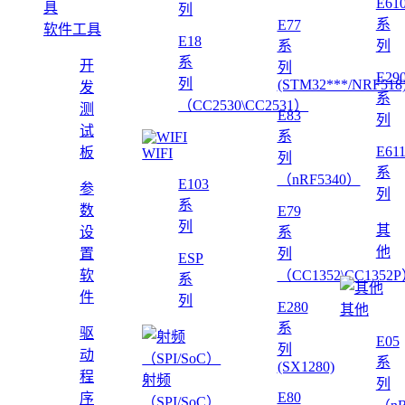
E61
列
系
E77
软件工具
E18
系
列
系
开
列
E29
列
(STM32***/NRF518
发
系
（CC2530\CC2531）
测
E83
列
试
系
E61
板
WIFI
列
系
（nRF5340）
E103
参
列
系
数
E79
列
其
设
系
他
置
列
ESP
软
（CC1352\CC1352
系
件
列
E280
其他
系
驱
E05
列
动
系
(SX1280)
程
射频
列
E80
序
（SPI/SoC）