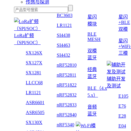
传感与探测
BC3603
星闪
星闪
+BLE
模块
LR1121
双模
BLE
SI4438
LoRa扩频
MESH
星闪
（SPI/SOC）
SI4463
+WiF
双模
SX126X
三模
SI4432
蓝牙
SX127X
nRF52810
经典
SX1281
nRF52811
蓝牙
辅助开发
LLCC68
nRF51822
及测试
BLE（4.x
LR1121
nRF52832
5.x）
E105
ASR6601
nRF52833
E76
音频
ASR6505
蓝牙
nRF52840
E28
SX130X
nRF5340
E04