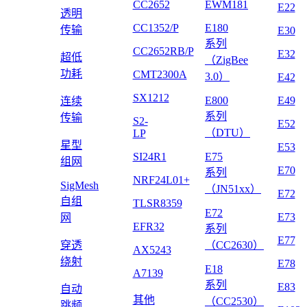
CC2652
EWM181
E22
透明
CC1352/P
E180
传输
E30
系列
CC2652RB/P
E32
超低
（ZigBee
功耗
CMT2300A
3.0）
E42
SX1212
E800
E49
连续
系列
传输
S2-
E52
（DTU）
LP
星型
E53
SI24R1
E75
组网
E70
系列
NRF24L01+
SigMesh
（JN51xx）
E72
自组
TLSR8359
E72
E73
网
EFR32
系列
E77
穿透
（CC2630）
AX5243
绕射
E78
E18
A7139
系列
E83
自动
其他
（CC2530）
跳频