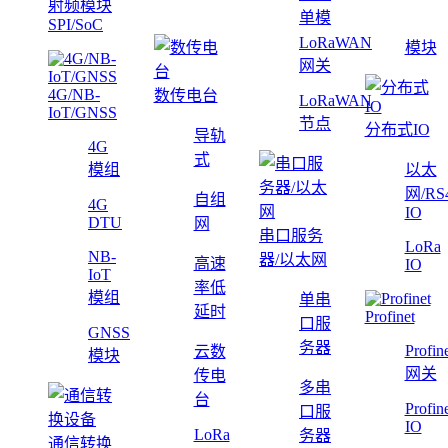
射频模块
单模
SPI/SoC
LoRaWAN
模块
网关
4G/NB-
数传电台
LoRaWAN
IoT/GNSS
节点
分布式IO
导轨
4G
式
模组
以太
网/RS
自组
4G
IO
DTU
网
串口服务
LoRa
NB-
器/以太网
高速
IO
IoT
率低
模组
单串
延时
Profinet
口服
GNSS
务器
Profin
云数
模块
网关
传电
多串
台
Profin
口服
IO
LoRa
务器
通信转换