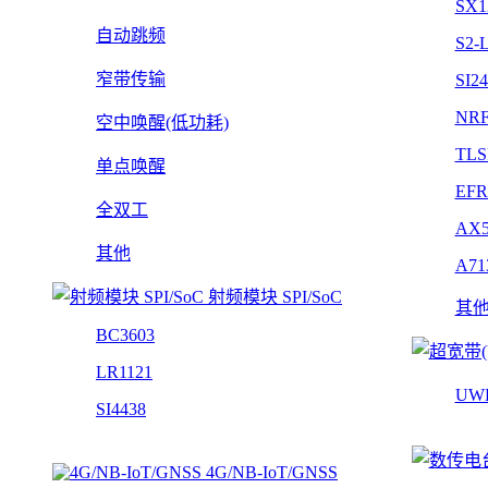
SX1
自动跳频
S2-
窄带传输
SI2
NRF
空中唤醒(低功耗)
TLS
单点唤醒
EFR
全双工
AX5
其他
A71
射频模块 SPI/SoC
其
BC3603
LR1121
UW
SI4438
4G/NB-IoT/GNSS