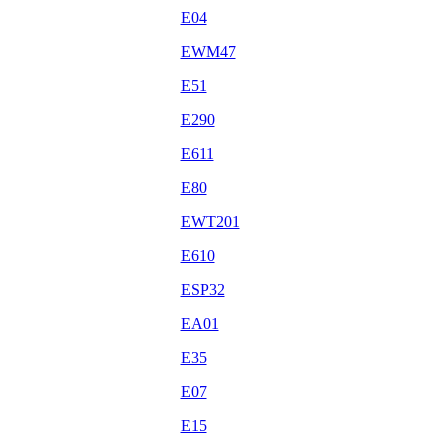
E04
EWM47
E51
E290
E611
E80
EWT201
E610
ESP32
EA01
E35
E07
E15