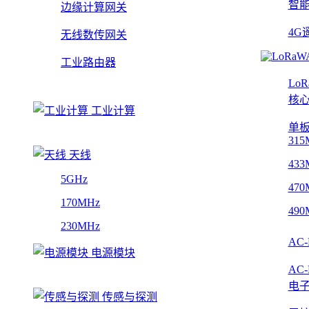
智
边缘计算网关
4G
无线数传网关
工业路由器
Lo
核
工业计算
单
315
天线
433
5GHz
470
170MHz
490
230MHz
AC
电源模块
AC
电
传感与探测