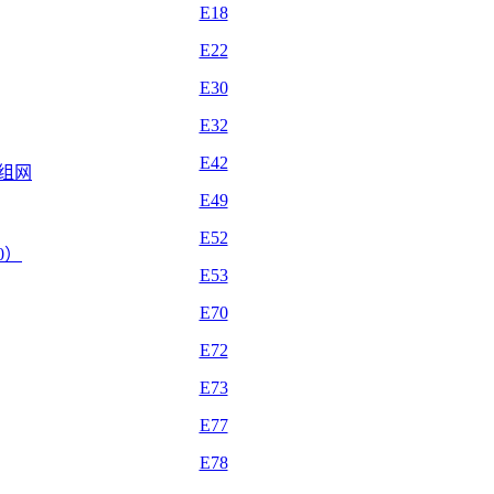
E18
E22
E30
E32
E42
自组网
E49
E52
.0）
E53
E70
E72
E73
E77
E78