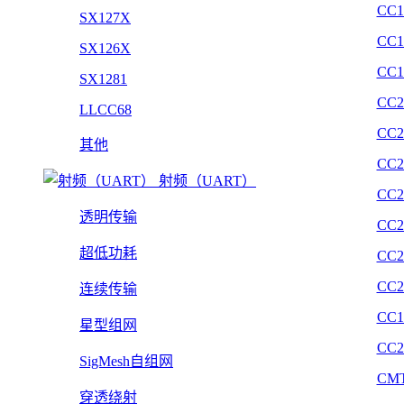
CC1
SX127X
CC1
SX126X
CC1
SX1281
CC2
LLCC68
CC2
其他
CC2
射频（UART）
CC2
透明传输
CC2
超低功耗
CC2
CC2
连续传输
CC1
星型组网
CC2
SigMesh自组网
CMT
穿透绕射