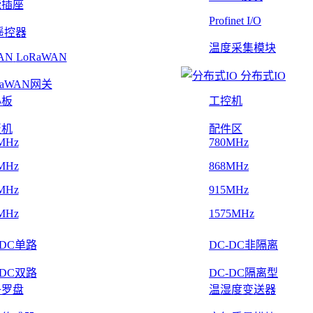
能插座
Profinet I/O
遥控器
温度采集模块
LoRaWAN
分布式IO
RaWAN网关
心板
工控机
板机
配件区
MHz
780MHz
MHz
868MHz
MHz
915MHz
MHz
1575MHz
-DC单路
DC-DC非隔离
-DC双路
DC-DC隔离型
子罗盘
温湿度变送器