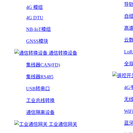
导
4G 模组
自
4G DTU
高
NB-IoT模组
云
GNSS模块
Lo
通信转换设备
全
集线器CAN(FD)
集线器RS485
4G
USB转串口
无
工业总线转换
Wi
通信隔离设备
蓝
工业通信网关