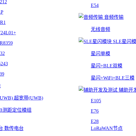
212
E54
LP
音频传输
4R1
无线音频
24L01+
SLE星闪
R8359
32
星闪单模
243
星闪+BLE双模
39
星闪+WiFi+BLE三模
他
辅助开
超宽带(UWB)
E105
B测距定位模组
E76
E28
数传电台
LoRaWAN节点