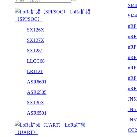
SI4
LoRa扩频
SI4
（SPI/SOC）
nRF
SX126X
nRF
SX127X
nRF
SX1281
nRF
LLCC68
nRF
LR1121
nRF
ASR6601
nRF
ASR6505
JN5
SX130X
JN5
ASR6501
JN5
LoRa扩频
CC2
（UART）