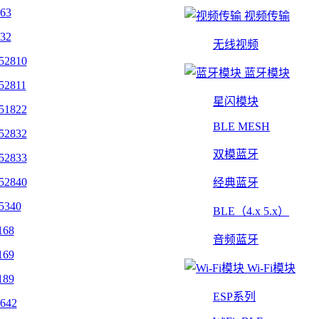
463
视频传输
432
无线视频
52810
蓝牙模块
52811
星闪模块
51822
BLE MESH
52832
双模蓝牙
52833
52840
经典蓝牙
5340
BLE（4.x 5.x）
168
音频蓝牙
169
Wi-Fi模块
189
ESP系列
642