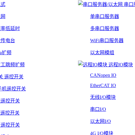
轨式
串口
组网
单串口服务器
速率低延时
多串口服务器
数传电台
WiFi串口服务器
Ra扩频
以太网模组
双工跳频扩频
远程IO模块
CANopen IO
遥控开关
EtherCAT IO
手机遥控开关
无线I/O模块
线遥控开关
串口I/O
Fi遥控开关
以太网I/O
牙遥控开关
4G I/O模块