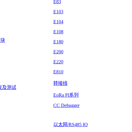
E83
E103
E104
E108
模块
E180
E200
E220
E810
转接线
发及测试
EoRa PI系列
CC Debugger
以太网/RS485 IO