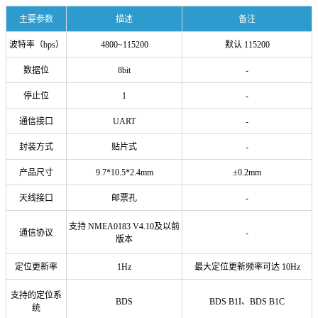
主要参数
描述
备注
波特率（bps）
4800~115200
默认 115200
数据位
8bit
-
停止位
1
-
通信接口
UART
-
封装方式
贴片式
-
产品尺寸
9.7*10.5*2.4mm
±0.2mm
天线接口
邮票孔
-
支持 NMEA0183 V4.10及以前
通信协议
-
版本
定位更新率
1Hz
最大定位更新频率可达 10Hz
支持的定位系
BDS
BDS B1I、BDS B1C
统