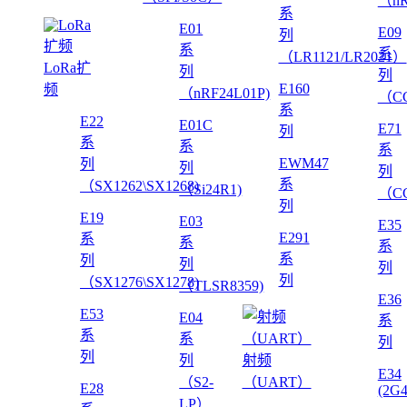
（nR
系
E01
E09
列
系
系
（LR1121/LR2021）
LoRa扩
列
列
E160
频
（nRF24L01P)
（CC
系
E22
E01C
E71
列
系
系
系
EWM47
列
列
列
系
（SX1262\SX1268)
（Si24R1)
（CC
列
E19
E03
E35
E291
系
系
系
系
列
列
列
列
（SX1276\SX1278)
（TLSR8359)
E36
E53
E04
系
系
系
列
列
列
射频
E34
（S2-
（UART）
E28
(2G
LP）