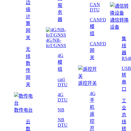
边
CAN
服
缘
DTU
务
计
器
CANFD
通信转换
算
模
设备
网
组
关
集
4G/NB-
CANFD
IoT/GNSS
线
无
网
器
4G
线
关
RS4
模
数
USB
组
传
转
网
cat1
串
遥控开关
关
DTU
口
4G
4G
DTU
手
工
机
业
NB
数传电台
遥
总
NB
控
云
线
DTU
开
数
转