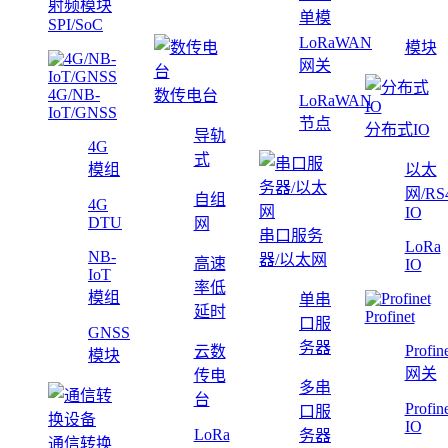
射频模块
单模
SPI/SoC
LoRaWAN
模块
网关
4G/NB-
数传电台
LoRaWAN
IoT/GNSS
节点
分布式IO
导轨
4G
式
模组
以太
网/RS
自组
4G
IO
DTU
网
串口服务
LoRa
NB-
器/以太网
高速
IO
IoT
率低
模组
单串
延时
Profinet
口服
GNSS
务器
Profin
云数
模块
网关
传电
多串
台
Profin
口服
IO
LoRa
务器
通信转换