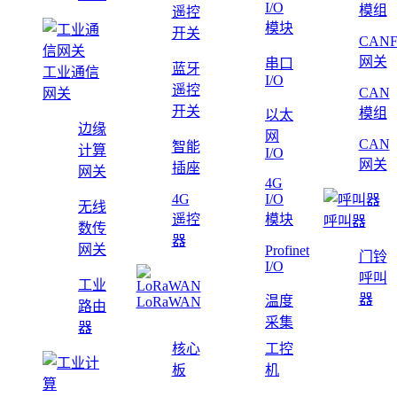
I/O
模组
遥控
模块
开关
CAN
网关
串口
蓝牙
工业通信
I/O
遥控
CAN
网关
开关
模组
以太
边缘
网
CAN
智能
计算
I/O
网关
插座
网关
4G
4G
I/O
无线
遥控
模块
呼叫器
数传
器
网关
Profinet
门铃
I/O
呼叫
工业
器
温度
LoRaWAN
路由
采集
器
核心
工控
板
机