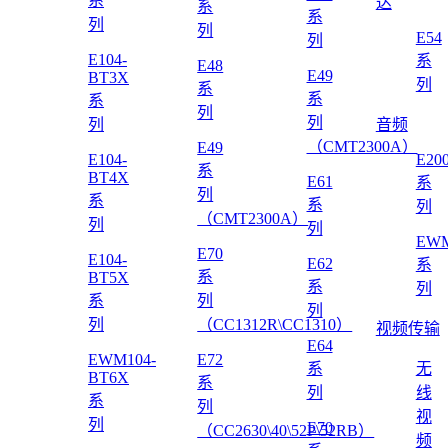
系
达
系
系
列
列
E54
列
E104-
系
E48
E49
BT3X
列
系
系
系
列
列
列
音频
（CMT2300A）
E49
E104-
E20
系
BT4X
E61
系
列
系
系
列
（CMT2300A）
列
列
EWM
E70
E104-
E62
系
系
BT5X
系
列
系
列
列
列
（CC1312R\CC1310）
视频传输
E64
EWM104-
E72
系
无
BT6X
系
列
线
系
列
视
列
E70
（CC2630\40\52P\52RB）
频