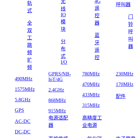
4G
无
轨
呼叫器
遥
线
式
IO
控
门
模
全
器
铃
块
双
呼
蓝
工
叫
分
牙
跳
器
布
遥
频
式
控
扩
I/O
频
GPRS/NB-
780MHz
230MHz
490MHz
IoT/4G
470MHz
170MHz
1575MHz
2.4GHz
433MHz
配件
5.8GHz
868MHz
315MHz
GPS
915MHz
电源适配
高精度工
AC-DC
器
业电源
DC-DC