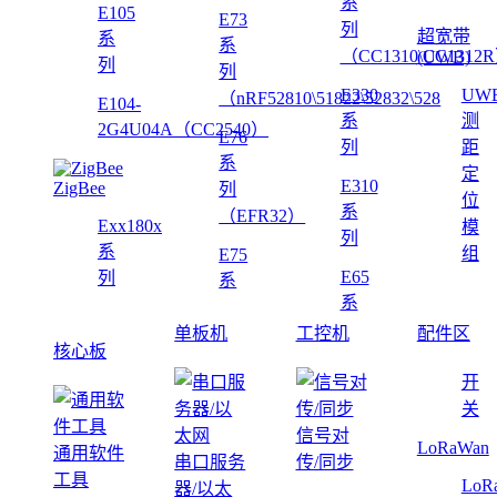
系
E105
E73
列
超宽带
系
系
（CC1310\CC1312
(UWB)
列
列
E330
UW
（nRF52810\51822\52832\528
E104-
系
测
2G4U04A（CC2540）
E76
列
距
系
定
E310
ZigBee
列
位
系
（EFR32）
Exx180x
模
列
系
组
E75
E65
列
系
系
单板机
工控机
配件区
核心板
开
关
信号对
LoRaWan
通用软件
串口服务
传/同步
工具
LoR
器/以太