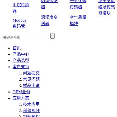
丙烷传感
一氧化碳
电子罗盘
甲烷传感
器
传感器
磁场传感
器
器模块
温湿度变
空气质量
Modbus
送器
模块
数码管
首页
产品中心
产品选型
客户支持
问题提交
常见问题
样品申请
OEM业务
应用方案
技术应用
科普视频
视频教程