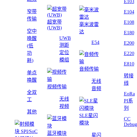
E103
窄带
E104
传输
超宽带
E108
毫米波雷
(UWB)
空中
达
E180
UWB
唤醒
E54
E200
测距
(低
定位
功
E220
模组
耗)
E810
音频传输
单点
转接
唤醒
无线
线
视频传输
音频
全双
EoRa
无线
工
PI系
视频
列
其他
SLE星闪
CC
模块
Debug
蓝牙模块
星闪