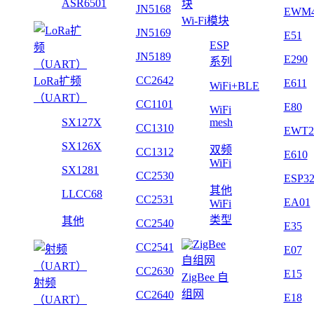
ASR6501
JN5168
EWM
Wi-Fi模块
JN5169
E51
ESP
JN5189
E290
系列
CC2642
LoRa扩频
E611
WiFi+BLE
（UART）
CC1101
E80
WiFi
SX127X
mesh
CC1310
EWT2
SX126X
双频
CC1312
E610
WiFi
SX1281
CC2530
ESP3
其他
LLCC68
CC2531
EA01
WiFi
类型
其他
CC2540
E35
CC2541
E07
CC2630
E15
ZigBee 自
射频
组网
CC2640
E18
（UART）