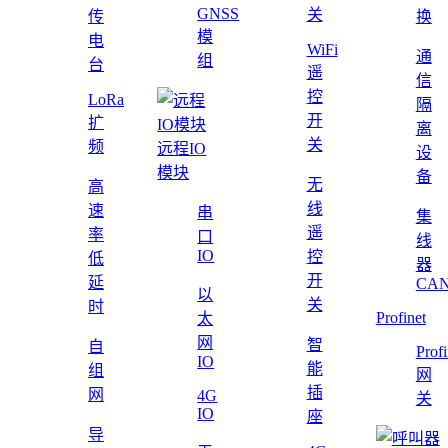
GNSS
关
传
换
模
电
WiFi
通
组
台
遥
信
控
LoRa
隔
开
扩
离
关
频
远程IO
设
模块
备
无
高
线
速
串
集
遥
率
口
线
IO
控
低
器
开
延
CAN
以
关
时
Profinet
太
网
智
自
Profi
IO
能
组
网
插
网
4G
关
IO
座
导