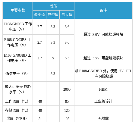
性能
主要参数
备注
最小值
典型值
最大值
E108-GN03B 工作
2.7
3.3
3.6
电压（V）
超过 3.6V 可能烧毁模块
E108-GN03BS 工
2.7
3.3
3.6
作电压（V）
E108-GN03BD 工
2.7
5
5.5
超过 5.5V 可能烧毁模块
作电压（V）
除 E108-GN03BD 外，使用 5V TTL
通信电平（V）
3.3
有风险烧毁
最大可承受 ESD
-
-
2000
HBM
水平（V）
工作温度（℃）
-40
-
85
工业级设计
存储温度（℃）
-40
-
125
湿度（%RH）
5
-
-95
无凝露