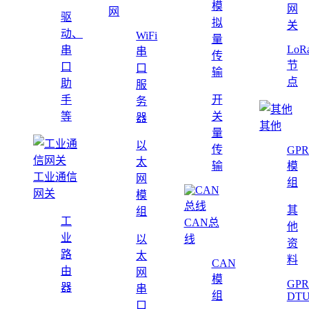
模
网
网
驱
拟
关
动、
WiFi
量
LoR
串
串
传
节
口
口
输
点
助
服
手
开
务
等
关
器
其他
量
以
传
GPR
太
输
模
工业通信
网
组
网关
模
其
组
工
CAN总
他
业
以
线
资
路
太
料
CAN
由
网
模
GPR
器
串
组
DT
口