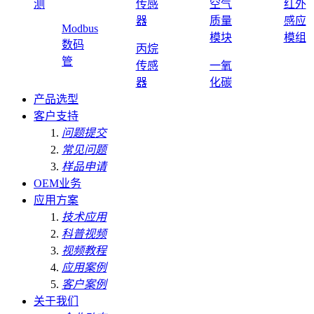
测
传感
空气
红外
器
质量
感应
Modbus
模块
模组
数码
丙烷
管
传感
一氧
器
化碳
产品选型
客户支持
问题提交
常见问题
样品申请
OEM业务
应用方案
技术应用
科普视频
视频教程
应用案例
客户案例
关于我们