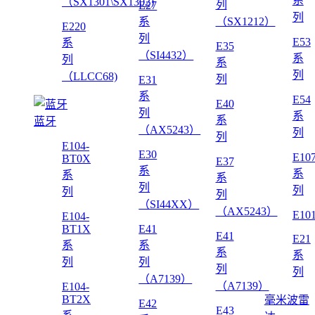
系
（SX1301\SX1302)
列
E27
列
系
（SX1212）
E220
列
E53
系
E35
（SI4432）
系
列
系
列
（LLCC68)
列
E31
系
E54
E40
列
系
系
蓝牙
（AX5243）
列
列
E104-
E30
E10
BT0X
E37
系
系
系
系
列
列
列
列
（SI44XX）
（AX5243）
E10
E104-
BT1X
E41
E41
E21
系
系
系
系
列
列
列
列
（A7139）
（A7139）
E104-
BT2X
毫米波雷
E42
E43