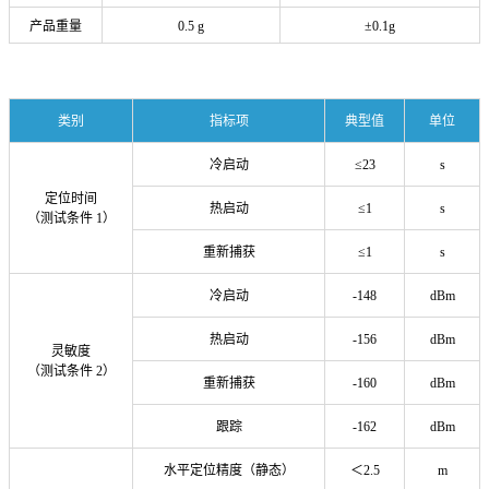
产品重量
0.5 g
±0.1g
类别
指标项
典型值
单位
冷启动
≤23
s
定位时间
热启动
≤1
s
（测试条件 1）
重新捕获
≤1
s
冷启动
-148
dBm
热启动
-156
dBm
灵敏度
（测试条件 2）
重新捕获
-160
dBm
跟踪
-162
dBm
水平定位精度（静态）
＜2.5
m