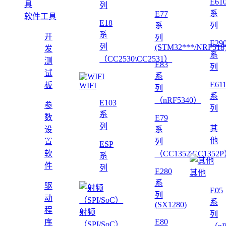
E61
列
系
E77
软件工具
E18
系
列
系
开
列
E29
列
(STM32***/NRF518
发
系
（CC2530\CC2531）
测
E83
列
试
系
E61
板
WIFI
列
系
（nRF5340）
E103
参
列
系
数
E79
列
其
设
系
他
置
列
ESP
软
（CC1352\CC1352
系
件
列
E280
其他
系
驱
E05
列
动
系
(SX1280)
程
射频
列
E80
序
（SPI/SoC）