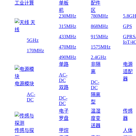
工业计算
单板
配件
机
区
230MHz
780MHz
5.8GH
天
315MHz
868MHz
GPS
线
433MHz
915MHz
GPRS
5GHz
IoT/4
470MHz
1575MHz
170MHz
490MHz
2.4GHz
单路
非隔
电源
离
适配
AC-
器
DC
DC-
电源模块
双路
DC
AC-
隔离
DC-
DC
型
DC
电子
温湿
传感
罗盘
度变
器
送器
传感与探
甲烷
人体