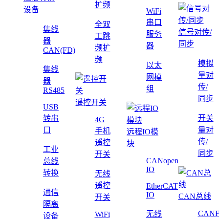
扩频
设备
WiFi
串口
全双
集线
信号对传/
服务
工跳
器
同步
器
频扩
CAN(FD)
频
模拟
以太
集线
量对
网模
器
传/
组
RS485
同步
遥控开关
USB
转串
开关
4G
口
量对
手机
远程IO模
传/
遥控
块
工业
同步
开关
CANopen
总线
IO
转换
无线
遥控
EtherCAT
通信
IO
CAN总线
开关
隔离
CAN
无线
WiFi
设备