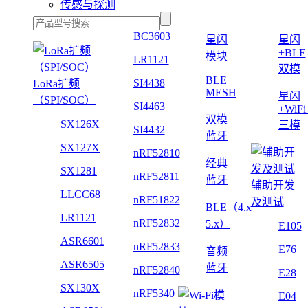
传感与探测
BC3603
星闪
星闪
+BLE
模块
LR1121
双模
BLE
SI4438
LoRa扩频
MESH
星闪
（SPI/SOC）
SI4463
+WiF
双模
SX126X
三模
SI4432
蓝牙
SX127X
nRF52810
经典
SX1281
nRF52811
蓝牙
辅助开发
LLCC68
nRF51822
及测试
BLE（4.x
LR1121
nRF52832
5.x）
E105
ASR6601
nRF52833
E76
音频
ASR6505
蓝牙
nRF52840
E28
SX130X
nRF5340
E04