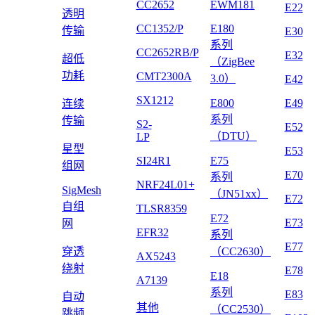
CC2652
EWM181
E22
透明
CC1352/P
E180
传输
E30
系列
CC2652RB/P
E32
超低
（ZigBee
功耗
CMT2300A
3.0）
E42
SX1212
E800
E49
连续
系列
传输
S2-
E52
（DTU）
LP
星型
E53
SI24R1
E75
组网
E70
系列
NRF24L01+
SigMesh
（JN51xx）
E72
自组
TLSR8359
E72
E73
网
EFR32
系列
E77
穿透
（CC2630）
AX5243
绕射
E78
E18
A7139
系列
E83
自动
其他
（CC2530）
跳频