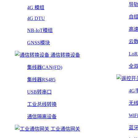
导
4G 模组
自
4G DTU
高
NB-IoT模组
云
GNSS模块
Lo
通信转换设备
全
集线器CAN(FD)
集线器RS485
4G
USB转串口
无
工业总线转换
Wi
通信隔离设备
蓝
工业通信网关