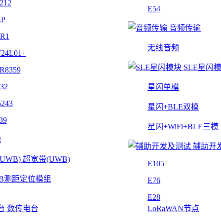
212
E54
LP
音频传输
4R1
无线音频
24L01+
SLE星闪
R8359
32
星闪单模
243
星闪+BLE双模
39
星闪+WiFi+BLE三模
他
辅助开
超宽带(UWB)
E105
B测距定位模组
E76
E28
数传电台
LoRaWAN节点