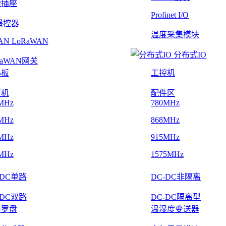
能插座
Profinet I/O
遥控器
温度采集模块
LoRaWAN
分布式IO
RaWAN网关
心板
工控机
板机
配件区
MHz
780MHz
MHz
868MHz
MHz
915MHz
MHz
1575MHz
-DC单路
DC-DC非隔离
-DC双路
DC-DC隔离型
子罗盘
温湿度变送器