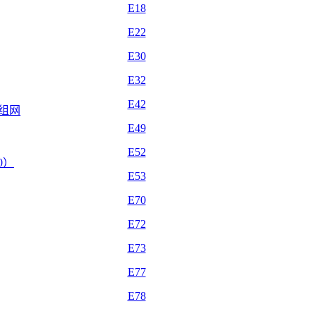
E18
E22
E30
E32
E42
自组网
E49
E52
.0）
E53
E70
E72
E73
E77
E78