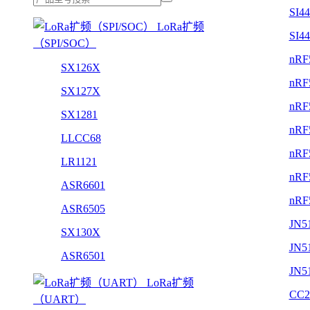
SI4
LoRa扩频
SI4
（SPI/SOC）
nRF
SX126X
nRF
SX127X
nRF
SX1281
nRF
LLCC68
nRF
LR1121
nRF
ASR6601
nRF
ASR6505
JN5
SX130X
JN5
ASR6501
JN5
LoRa扩频
CC2
（UART）