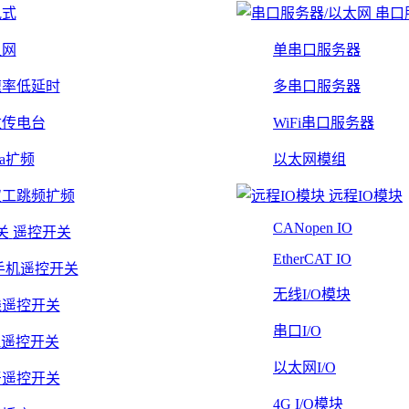
轨式
串口
组网
单串口服务器
速率低延时
多串口服务器
数传电台
WiFi串口服务器
Ra扩频
以太网模组
双工跳频扩频
远程IO模块
CANopen IO
遥控开关
EtherCAT IO
手机遥控开关
无线I/O模块
线遥控开关
串口I/O
Fi遥控开关
以太网I/O
牙遥控开关
4G I/O模块