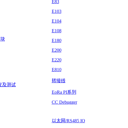
E83
E103
E104
E108
模块
E180
E200
E220
E810
转接线
发及测试
EoRa PI系列
CC Debugger
以太网/RS485 IO