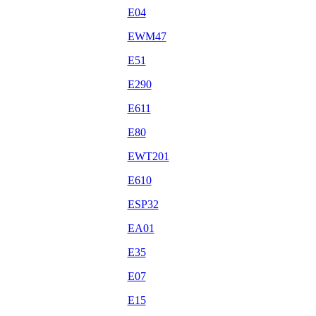
E04
EWM47
E51
E290
E611
E80
EWT201
E610
ESP32
EA01
E35
E07
E15