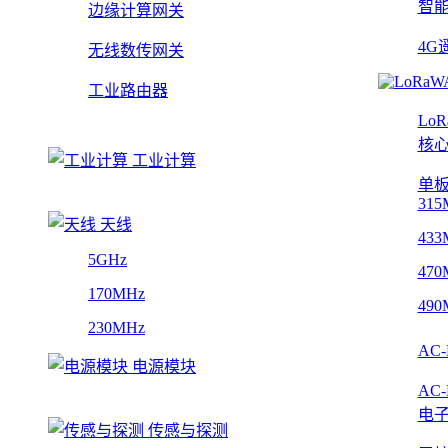
智
边缘计算网关
4G
无线数传网关
工业路由器
Lo
核
工业计算
单
315
天线
433
5GHz
470
170MHz
490
230MHz
AC
电源模块
AC
电
传感与探测