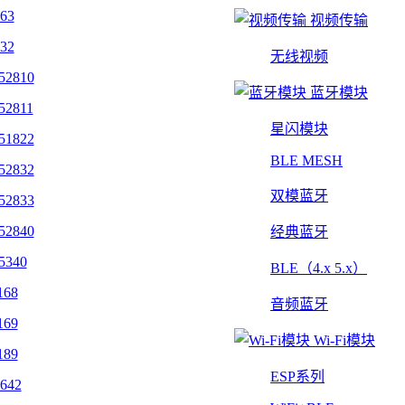
463
视频传输
432
无线视频
52810
蓝牙模块
52811
星闪模块
51822
BLE MESH
52832
双模蓝牙
52833
52840
经典蓝牙
5340
BLE（4.x 5.x）
168
音频蓝牙
169
Wi-Fi模块
189
ESP系列
642