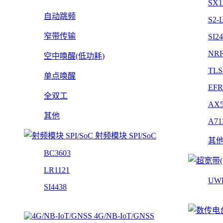
SX1
自动跳频
S2-
窄带传输
SI2
NRF
空中唤醒(低功耗)
TLS
单点唤醒
EFR
全双工
AX5
其他
A71
射频模块 SPI/SoC
其
BC3603
LR1121
UW
SI4438
4G/NB-IoT/GNSS