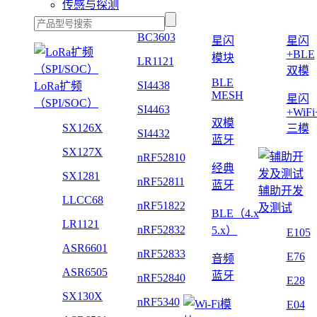
传感与探测
BC3603
星闪
星闪
+BLE
模块
LR1121
双模
BLE
SI4438
LoRa扩频
MESH
星闪
（SPI/SOC）
SI4463
+WiF
双模
SX126X
三模
SI4432
蓝牙
SX127X
nRF52810
经典
SX1281
nRF52811
蓝牙
辅助开发
LLCC68
nRF51822
及测试
BLE（4.x
LR1121
nRF52832
5.x）
E105
ASR6601
nRF52833
E76
音频
ASR6505
蓝牙
nRF52840
E28
SX130X
nRF5340
E04