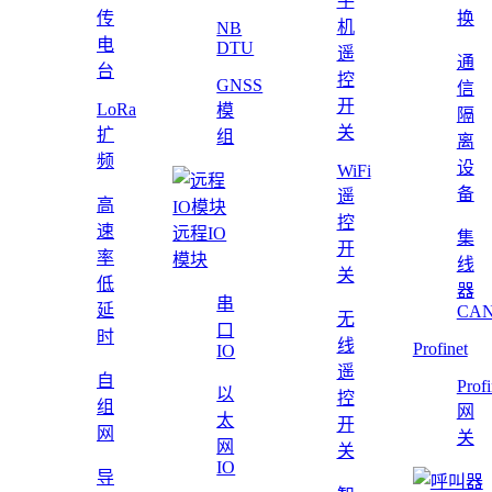
手
传
换
机
NB
电
DTU
遥
通
台
控
GNSS
信
开
LoRa
模
隔
关
扩
组
离
频
设
WiFi
备
遥
高
控
速
远程IO
集
开
率
模块
线
关
低
器
串
延
CAN
无
口
时
线
Profinet
IO
遥
自
Profi
以
控
组
网
太
开
网
关
网
关
IO
导