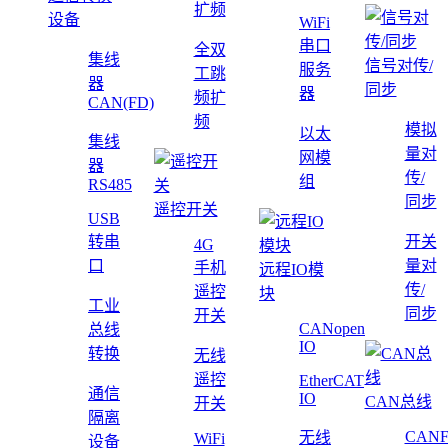
扩频
设备
WiFi
串口
全双
集线
信号对传/
服务
工跳
器
同步
器
频扩
CAN(FD)
频
模拟
以太
集线
量对
网模
器
传/
组
RS485
同步
遥控开关
USB
转串
开关
4G
口
量对
手机
远程IO模
传/
遥控
块
工业
同步
开关
CANopen
总线
IO
转换
无线
遥控
EtherCAT
通信
IO
CAN总线
开关
隔离
CAN
无线
WiFi
设备