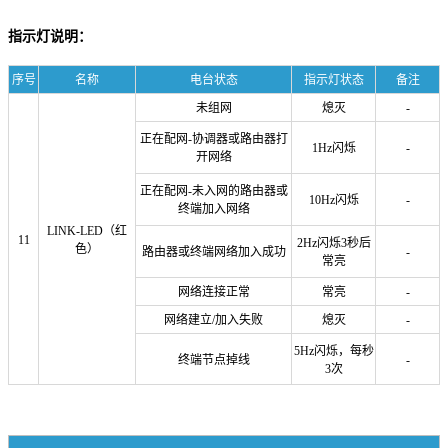
指示灯说明：
序号
名称
电台状态
指示灯状态
备注
未组网
熄灭
-
正在配网-协调器或路由器打
1Hz闪烁
-
开网络
正在配网-未入网的路由器或
10Hz闪烁
-
终端加入网络
LINK-LED（红
11
2Hz闪烁3秒后
色）
路由器或终端网络加入成功
-
常亮
网络连接正常
常亮
-
网络建立/加入失败
熄灭
-
5Hz闪烁，每秒
终端节点掉线
-
3次