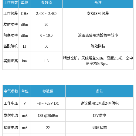
工作参数
单位
参数值
备注
工作频段
GHz
2.400 ~ 2.480
支持ISM 频段
发射功率
dBm
20
-
阻塞功率
dBm
0 ~ 10.0
近距离使用烧毁概率较小
匹配阻抗
Ω
50
等效阻抗
晴朗空旷，天线增益5dBi
，
高度2.5米，空中
实测距离
km
1.3
速率250kBps。
电气参数
单位
参数值
备注
工作电压
V
+8 ~ +28V DC
建议采用12V或24V供电
发射电流
mA
138 @20dBm
12V供电
接收电流
mA
22
组网状态