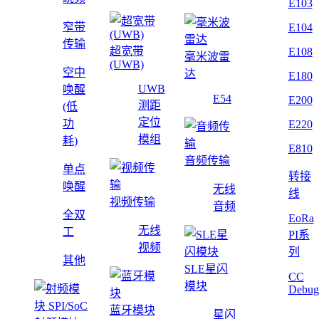
E103
窄带
E104
传输
超宽带
E108
毫米波雷
(UWB)
空中
达
E180
UWB
唤醒
E54
E200
测距
(低
定位
功
E220
模组
耗)
E810
音频传输
单点
转接
唤醒
无线
线
视频传输
音频
全双
EoRa
无线
工
PI系
视频
列
其他
SLE星闪
CC
模块
Debug
蓝牙模块
星闪