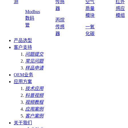
测
传感
空气
红外
器
质量
感应
Modbus
模块
模组
数码
丙烷
管
传感
一氧
器
化碳
产品选型
客户支持
问题提交
常见问题
样品申请
OEM业务
应用方案
技术应用
科普视频
视频教程
应用案例
客户案例
关于我们