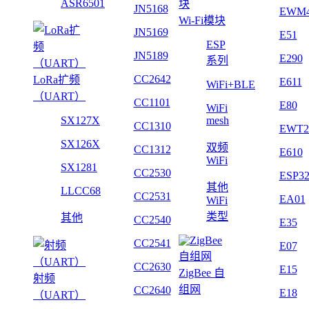
ASR6501
JN5168
EWM
Wi-Fi模块
JN5169
E51
ESP
JN5189
E290
系列
CC2642
LoRa扩频
E611
WiFi+BLE
（UART）
CC1101
E80
WiFi
SX127X
mesh
CC1310
EWT2
SX126X
双频
CC1312
E610
WiFi
SX1281
CC2530
ESP3
其他
LLCC68
CC2531
EA01
WiFi
类型
其他
CC2540
E35
CC2541
E07
CC2630
E15
ZigBee 自
射频
组网
CC2640
E18
（UART）