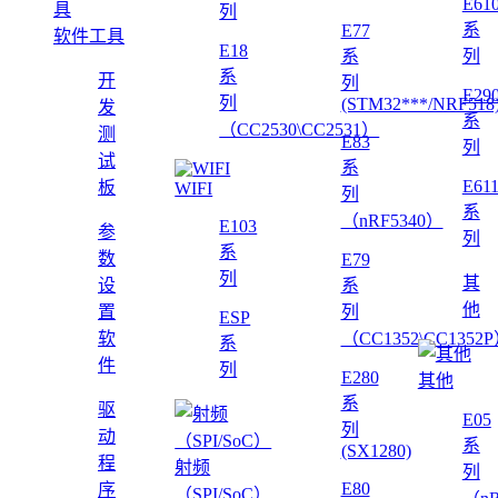
E61
列
系
E77
软件工具
E18
系
列
系
开
列
E29
列
(STM32***/NRF518
发
系
（CC2530\CC2531）
测
E83
列
试
系
E61
板
WIFI
列
系
（nRF5340）
E103
参
列
系
数
E79
列
其
设
系
他
置
列
ESP
软
（CC1352\CC1352
系
件
列
E280
其他
系
驱
E05
列
动
系
(SX1280)
程
射频
列
E80
序
（SPI/SoC）