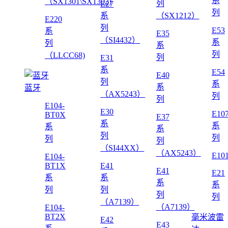
系
（SX1301\SX1302)
列
E27
列
系
（SX1212）
E220
列
E53
系
E35
（SI4432）
系
列
系
列
（LLCC68)
列
E31
系
E54
E40
列
系
系
蓝牙
（AX5243）
列
列
E104-
E30
E10
BT0X
E37
系
系
系
系
列
列
列
列
（SI44XX）
（AX5243）
E10
E104-
BT1X
E41
E41
E21
系
系
系
系
列
列
列
列
（A7139）
（A7139）
E104-
BT2X
毫米波雷
E42
E43