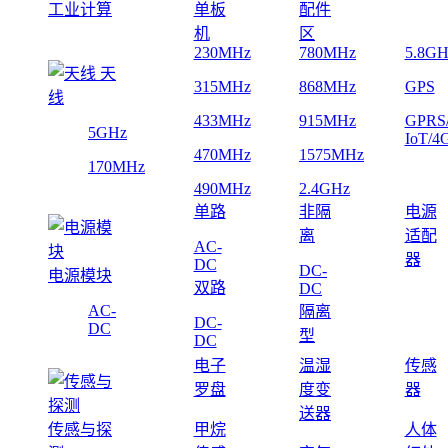
工业计算
单板
配件
机
区
230MHz
780MHz
5.8GH
天
315MHz
868MHz
GPS
线
433MHz
915MHz
GPRS
5GHz
IoT/4
470MHz
1575MHz
170MHz
490MHz
2.4GHz
单路
非隔
电源
离
适配
AC-
器
DC
DC-
电源模块
双路
DC
AC-
隔离
DC-
DC
型
DC
电子
温湿
传感
罗盘
度变
器
送器
传感与探
甲烷
人体