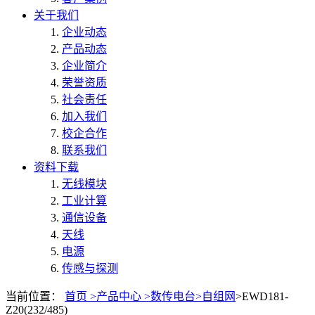
关于我们
企业动态
产品动态
企业简介
荣誉资质
社会责任
加入我们
校企合作
联系我们
资料下载
无线模块
工业计算
通信设备
天线
电源
传感与探测
当前位置：
首页 >
产品中心 >
数传电台>
自组网
>EWD181-
Z20(232/485)