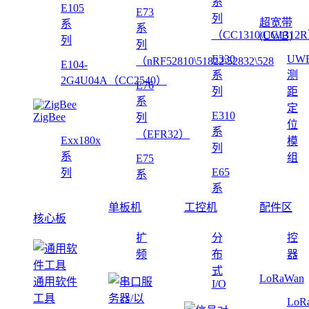
系
E105
E73
列
超宽带
系
系
（CC1310\CC1312
(UWB)
列
列
E330
UW
（nRF52810\51822\52832\528
E104-
系
测
2G4U04A（CC2540）
E76
列
距
系
定
E310
ZigBee
列
位
系
（EFR32）
Exx180x
模
列
系
组
E75
E65
列
系
系
单板机
工控机
配件区
核心板
扩
分
控
频
布
器
式
LoRaWan
通用软件
I/O
工具
LoR