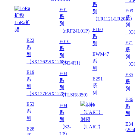
（nR
系
E01
E09
列
系
系
（LR1121/LR2021）
LoRa扩
列
列
E160
频
（nRF24L01P)
（CC
系
E22
E01C
E71
列
系
系
系
EWM47
列
列
列
系
（SX1262\SX1268)
（Si24R1)
（CC
列
E19
E03
E35
E291
系
系
系
系
列
列
列
列
（SX1276\SX1278)
（TLSR8359)
E36
E53
E04
系
系
系
列
列
列
射频
E34
（S2-
（UART）
E28
(2G
LP）