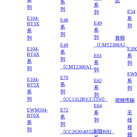
系
达
系
系
列
列
E54
列
E104-
系
E48
E49
BT3X
列
系
系
系
列
列
列
音频
（CMT2300A）
E49
E104-
E20
系
BT4X
E61
系
列
系
系
列
（CMT2300A）
列
列
EWM
E70
E104-
E62
系
系
BT5X
系
列
系
列
列
列
（CC1312R\CC1310）
视频传输
E64
EWM104-
E72
系
无
BT6X
系
列
线
系
列
视
列
E70
（CC2630\40\52P\52RB）
频