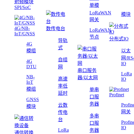
射频模块
单模
SPI/SoC
LoRaWAN
模块
网关
4G/NB-
数传电台
LoRaWAN
IoT/GNSS
节点
分布式IO
导轨
4G
式
模组
以太
网/RS
自组
4G
IO
DTU
网
串口服务
LoRa
NB-
器/以太网
高速
IO
IoT
率低
模组
单串
延时
Profinet
口服
GNSS
务器
Profin
云数
模块
网关
传电
多串
台
Profin
口服
IO
LoRa
务器
通信转换