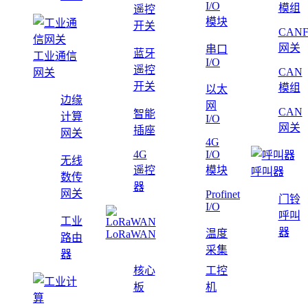
I/O
模组
遥控
模块
开关
CAN
网关
串口
蓝牙
工业通信
I/O
遥控
CAN
网关
开关
模组
以太
边缘
网
CAN
智能
计算
I/O
网关
插座
网关
4G
4G
I/O
无线
遥控
模块
呼叫器
数传
器
网关
Profinet
门铃
I/O
呼叫
工业
器
温度
LoRaWAN
路由
采集
器
核心
工控
板
机