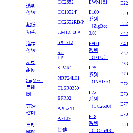
CC2652
EWM181
E22
透明
CC1352/P
E180
传输
E30
系列
CC2652RB/P
E32
超低
（ZigBee
功耗
CMT2300A
3.0）
E42
SX1212
E800
E49
连续
系列
传输
S2-
E52
（DTU）
LP
星型
E53
SI24R1
E75
组网
E70
系列
NRF24L01+
SigMesh
（JN51xx）
E72
自组
TLSR8359
E72
E73
网
EFR32
系列
E77
穿透
（CC2630）
AX5243
绕射
E78
E18
A7139
系列
E83
自动
其他
（CC2530）
跳频