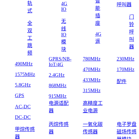
智
轨
4G
呼叫器
能
IO
式
插
门
无
全
座
铃
线
双
呼
4G
IO
工
叫
遥
模
跳
器
块
频
GPRS/NB-
780MHz
230MHz
490MHz
IoT/4G
470MHz
170MHz
1575MHz
2.4GHz
433MHz
配件
5.8GHz
868MHz
315MHz
GPS
915MHz
电源适配
高精度工
AC-DC
器
业电源
DC-DC
丙烷传感
一氧化碳
电子罗盘
甲烷传感
器
传感器
磁场传感
器