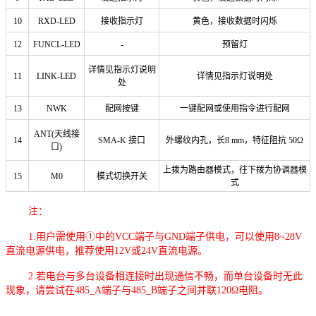
10
RXD-LED
接收指示灯
黄色，接收数据时闪烁
12
FUNCL-LED
-
预留灯
详情见指示灯说明
11
LINK-LED
详情见指示灯说明处
处
13
NWK
配网按键
一键配网或使用指令进行配网
ANT(天线接
14
SMA-K 接口
外螺纹内孔，长8 mm，特征阻抗 50Ω
口)
上拨为路由器模式，往下拨为协调器模
15
M0
模式切换开关
式
注：
1.用户需使用①中的VCC端子与GND端子供电，可以使用8~28V
直流电源供电，推荐使用12V或24V直流电源。
2.若电台与多台设备相连接时出现通信不畅，而单台设备时无此
现象，请尝试在485_A端子与485_B端子之间并联120Ω电阻。