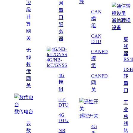
线
边
网
缘
串
CAN
计
口
模
通信转换
算
服
组
设备
网
务
CAN
关
器
集
DTU
线
无
CANFD
器
线
模
RS4
4G/NB-
数
IoT/GNSS
组
USB
传
4G
CANFD
转
网
模
网
串
关
组
关
口
cat1
工
DTU
业
数传电台
4G
遥控开关
总
DTU
云
线
4G
NB
数
转