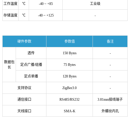
工作温度
℃
-40 ~ +85
工业级
存储温度
℃
-40 ~ +125
-
硬件参数
参数值
备注
透传
150 Bytes
-
数据包
定点广播/组播
75 Bytes
-
长
定点单播
128 Bytes
-
支持协议
ZigBee3.0
-
通信接口
RS485/RS232
3.81mm接线端子
天线接口
SMA-K
外螺纹内孔