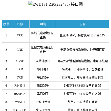
序号
名称
功能
说明
压线式电源接口，
1
VCC
直流 8~28V，推荐使用 12V 或 24V
正极
压线式电源接口，
2
GND
电源负极与与系统地、外壳相连接
负极
3
AGND
公共地接口
可与外部设备接地端连接，也可不处理
4
RXD
串口端子
接收端口，外接其他设备发射端
5
TXD
串口端子
发射端口，外接其他设备接收端
6
RS485-B
串口端子
外接其他 RS485 设备的 B 端
7
RS485-A
串口端子
外接其他 RS485 设备的 A 端
8
PWR-LED
电源指示灯
红色，电源接通时常亮
9
TXD-LED
发送指示灯
黄色，发送数据时闪烁