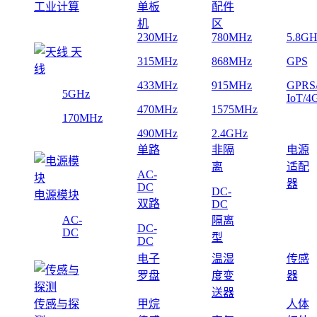
工业计算
单板
配件
机
区
230MHz
780MHz
5.8GH
天
315MHz
868MHz
GPS
线
433MHz
915MHz
GPRS
5GHz
IoT/4
470MHz
1575MHz
170MHz
490MHz
2.4GHz
单路
非隔
电源
离
适配
AC-
器
DC
DC-
电源模块
双路
DC
AC-
隔离
DC-
DC
型
DC
电子
温湿
传感
罗盘
度变
器
送器
传感与探
甲烷
人体