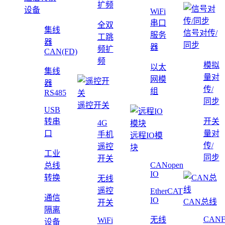
扩频
设备
WiFi
串口
全双
集线
信号对传/
服务
工跳
器
同步
器
频扩
CAN(FD)
频
模拟
以太
集线
量对
网模
器
传/
组
RS485
同步
遥控开关
USB
转串
开关
4G
口
量对
手机
远程IO模
传/
遥控
块
工业
同步
开关
CANopen
总线
IO
转换
无线
遥控
EtherCAT
通信
IO
CAN总线
开关
隔离
CAN
无线
WiFi
设备