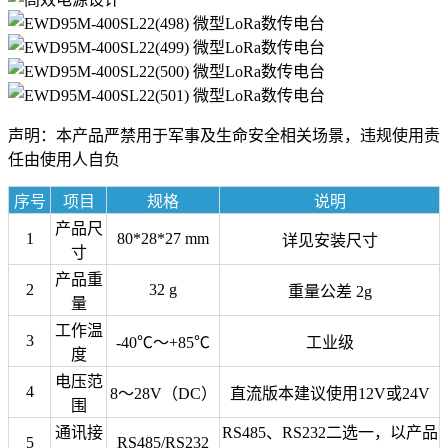
声明：本产品严禁用于军事及生命安全相关场景，违规使用责
任由使用人自负
序号
项目
规格
说明
产品尺
1
80*28*27 mm
详见安装尺寸
寸
产品重
2
32 g
重量公差 2g
量
工作温
3
-40℃～+85℃
工业级
度
电压范
4
8～28V（DC）
直流版本建议使用12V或24V
围
通讯接
RS485、
RS232二选一
，以产品
5
RS485/RS232