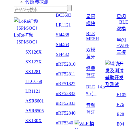
传感与探测
BC3603
星闪
星闪
+BLE
模块
LR1121
双模
BLE
SI4438
LoRa扩频
MESH
星闪
（SPI/SOC）
SI4463
+WiF
双模
SX126X
三模
SI4432
蓝牙
SX127X
nRF52810
经典
SX1281
nRF52811
蓝牙
辅助开发
LLCC68
nRF51822
及测试
BLE（4.x
LR1121
nRF52832
5.x）
E105
ASR6601
nRF52833
E76
音频
ASR6505
蓝牙
nRF52840
E28
SX130X
nRF5340
E04