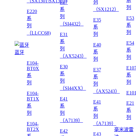
系
（SX1301\SX1302)
列
E27
列
系
（SX1212）
E220
列
E53
系
E35
（SI4432）
系
列
系
列
（LLCC68)
列
E31
系
E54
E40
列
系
系
蓝牙
（AX5243）
列
列
E104-
E30
E10
BT0X
E37
系
系
系
系
列
列
列
列
（SI44XX）
（AX5243）
E10
E104-
BT1X
E41
E41
E21
系
系
系
系
列
列
列
列
（A7139）
（A7139）
E104-
BT2X
毫米波雷
E42
E43