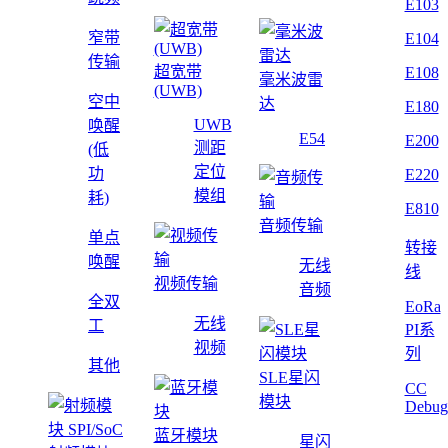
E103
窄带
E104
传输
超宽带
E108
毫米波雷
(UWB)
空中
达
E180
UWB
唤醒
E54
E200
测距
(低
定位
功
E220
模组
耗)
E810
音频传输
单点
转接
唤醒
无线
线
视频传输
音频
全双
EoRa
无线
工
PI系
视频
列
其他
SLE星闪
CC
模块
Debug
蓝牙模块
星闪