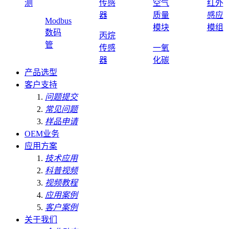
测
传感
空气
红外
器
质量
感应
Modbus
模块
模组
数码
丙烷
管
传感
一氧
器
化碳
产品选型
客户支持
问题提交
常见问题
样品申请
OEM业务
应用方案
技术应用
科普视频
视频教程
应用案例
客户案例
关于我们