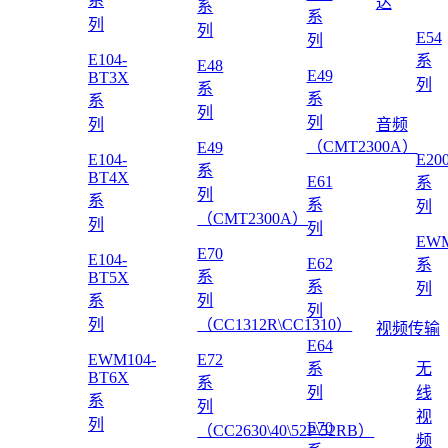
系
达
系
系
列
列
E54
列
E104-
系
E48
E49
BT3X
列
系
系
系
列
列
列
音频
（CMT2300A）
E49
E104-
E20
系
BT4X
E61
系
列
系
系
列
（CMT2300A）
列
列
EWM
E70
E104-
E62
系
系
BT5X
系
列
系
列
列
列
（CC1312R\CC1310）
视频传输
E64
EWM104-
E72
系
无
BT6X
系
列
线
系
列
视
列
E70
（CC2630\40\52P\52RB）
频