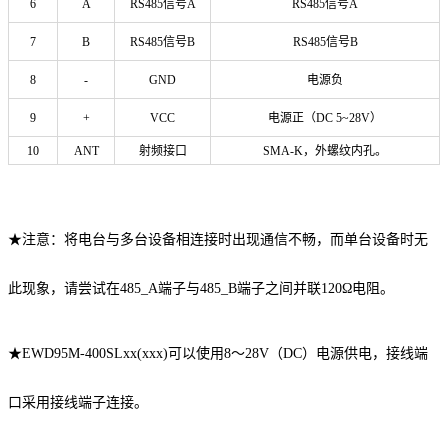
6
A
RS485信号A
RS485信号A
7
B
RS485信号B
RS485信号B
8
-
GND
电源负
9
+
VCC
电源正（DC 5~28V）
10
ANT
射频接口
SMA-K，外螺纹内孔。
★注意：将电台与多台设备相连接时出现通信不畅，而单台设备时无
此现象，请尝试在485_A端子与485_B端子之间并联120Ω电阻。
★EWD95M-400SLxx(xxx)可以使用8～28V（DC）电源供电，接线端
口采用接线端子连接。