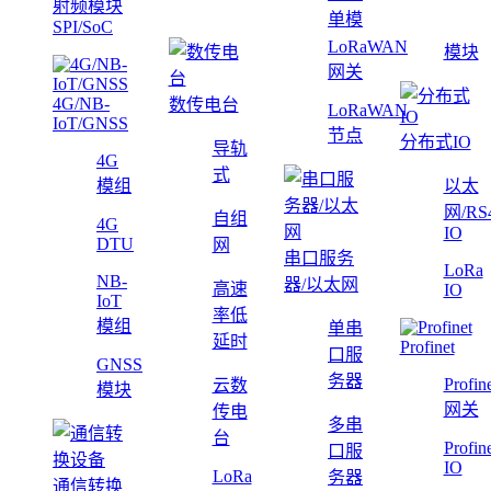
射频模块
单模
SPI/SoC
LoRaWAN
模块
网关
4G/NB-
数传电台
LoRaWAN
IoT/GNSS
节点
分布式IO
导轨
4G
式
模组
以太
网/RS
自组
4G
IO
DTU
网
串口服务
LoRa
NB-
器/以太网
高速
IO
IoT
率低
模组
单串
延时
Profinet
口服
GNSS
务器
Profin
云数
模块
网关
传电
多串
台
Profin
口服
IO
LoRa
务器
通信转换