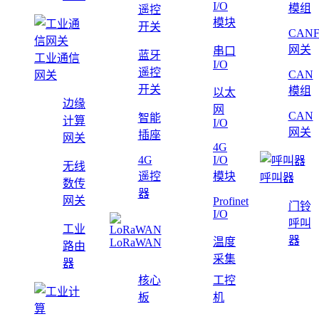
I/O
模组
遥控
模块
开关
CAN
网关
串口
蓝牙
工业通信
I/O
遥控
CAN
网关
开关
模组
以太
边缘
网
CAN
智能
计算
I/O
网关
插座
网关
4G
4G
I/O
无线
遥控
模块
呼叫器
数传
器
网关
Profinet
门铃
I/O
呼叫
工业
器
温度
LoRaWAN
路由
采集
器
核心
工控
板
机