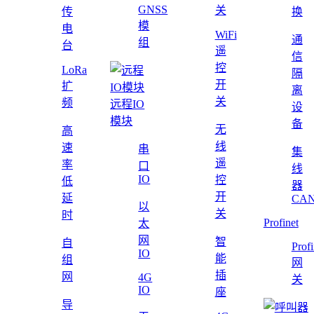
GNSS
关
传
换
模
电
WiFi
通
组
台
遥
信
控
LoRa
隔
开
扩
离
关
频
远程IO
设
模块
备
无
高
线
速
串
集
遥
率
口
线
IO
控
低
器
开
延
CAN
以
关
时
Profinet
太
网
智
自
Profi
IO
能
组
网
插
网
4G
关
IO
座
导