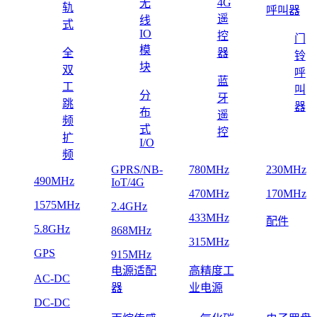
4G
无
轨
呼叫器
遥
线
式
IO
控
门
模
全
器
铃
块
双
呼
蓝
工
叫
分
牙
跳
器
布
遥
频
式
控
扩
I/O
频
GPRS/NB-
780MHz
230MHz
490MHz
IoT/4G
470MHz
170MHz
1575MHz
2.4GHz
433MHz
配件
5.8GHz
868MHz
315MHz
GPS
915MHz
电源适配
高精度工
AC-DC
器
业电源
DC-DC