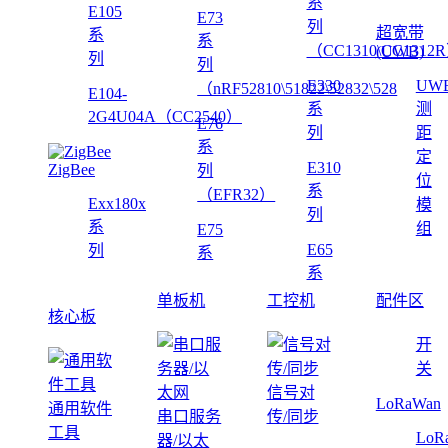
系
E105
E73
列
超宽带
系
系
（CC1310\CC1312
(UWB)
列
列
E330
UW
（nRF52810\51822\52832\528
E104-
系
测
2G4U04A（CC2540）
E76
列
距
系
定
E310
ZigBee
列
位
系
（EFR32）
Exx180x
模
列
系
组
E75
E65
列
系
系
单板机
工控机
配件区
核心板
开
关
信号对
LoRaWan
通用软件
串口服务
传/同步
工具
LoR
器/以太