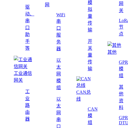
模
网
网
驱
拟
关
动、
WiFi
量
LoR
串
串
传
节
口
口
输
点
助
服
手
开
务
等
关
器
其他
量
以
传
GPR
太
输
模
工业通信
网
组
网关
模
其
组
工
CAN总
他
业
以
线
资
路
太
料
CAN
由
网
模
GPR
器
串
组
DT
口