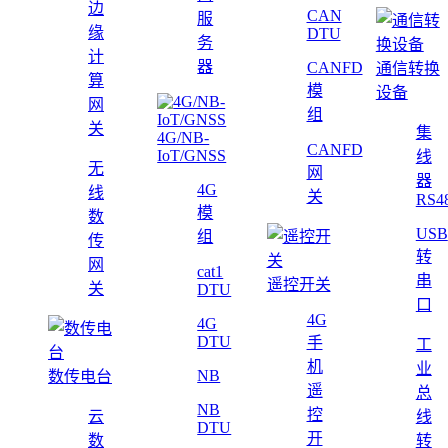
边
CAN
服
缘
DTU
务
计
器
CANFD
通信转换
算
模
设备
网
组
关
集
4G/NB-
CANFD
IoT/GNSS
线
无
网
器
4G
线
关
RS4
模
数
USB
组
传
转
网
cat1
串
遥控开关
关
DTU
口
4G
4G
DTU
手
工
机
业
NB
数传电台
遥
总
NB
控
云
线
DTU
开
数
转