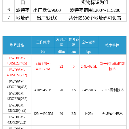
口
实物标识为准
6
波特率
出厂默认9600
波特率范围1200～115200
7
地址码
出厂默认0
共计65536个地址码可设置
发射功
参考距
工作频率
空中速率
率
离
型号规格
技术特性
Hz
dBm
km
bps
EWD95M-
400SL22(485)
410.125～
新一代LoRa扩频
22
5
2.4k~62.5k
493.125M
技术
EWD95M-
400SL22(232)
EWD95M-
433GF20(485)
410～450M
20
3.5
2.4～500k
GFSK调制技术
EWD95M-
433GF20(232)
EWD95M-
433N20(485)
425～450.5M
20
2.5
1~25k
无线窄带技术
EWD95M-
433N20(232)
EWD95M-