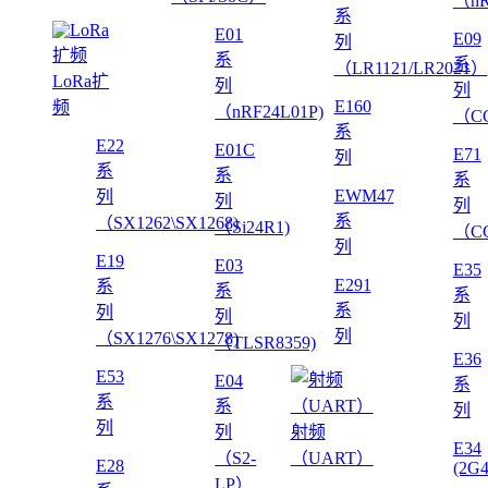
（nR
系
E01
E09
列
系
系
（LR1121/LR2021）
LoRa扩
列
列
E160
频
（nRF24L01P)
（CC
系
E22
E01C
E71
列
系
系
系
EWM47
列
列
列
系
（SX1262\SX1268)
（Si24R1)
（CC
列
E19
E03
E35
E291
系
系
系
系
列
列
列
列
（SX1276\SX1278)
（TLSR8359)
E36
E53
E04
系
系
系
列
列
列
射频
E34
（S2-
（UART）
E28
(2G
LP）