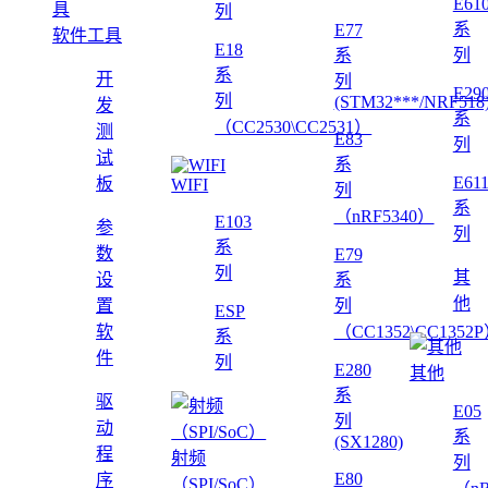
E61
列
系
E77
软件工具
E18
系
列
系
开
列
E29
列
(STM32***/NRF518
发
系
（CC2530\CC2531）
测
E83
列
试
系
E61
板
WIFI
列
系
（nRF5340）
E103
参
列
系
数
E79
列
其
设
系
他
置
列
ESP
软
（CC1352\CC1352
系
件
列
E280
其他
系
驱
E05
列
动
系
(SX1280)
程
射频
列
E80
序
（SPI/SoC）