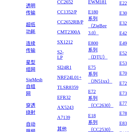
CC2652
EWM181
E22
透明
CC1352/P
E180
传输
E30
系列
CC2652RB/P
E32
超低
（ZigBee
功耗
CMT2300A
3.0）
E42
SX1212
E800
E49
连续
系列
传输
S2-
E52
（DTU）
LP
星型
E53
SI24R1
E75
组网
E70
系列
NRF24L01+
SigMesh
（JN51xx）
E72
自组
TLSR8359
E72
E73
网
EFR32
系列
E77
穿透
（CC2630）
AX5243
绕射
E78
E18
A7139
系列
E83
自动
其他
（CC2530）
跳频