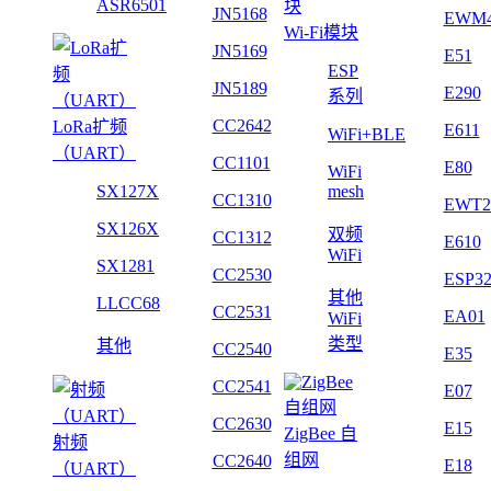
ASR6501
JN5168
EWM
Wi-Fi模块
JN5169
E51
ESP
JN5189
E290
系列
CC2642
LoRa扩频
E611
WiFi+BLE
（UART）
CC1101
E80
WiFi
SX127X
mesh
CC1310
EWT2
SX126X
双频
CC1312
E610
WiFi
SX1281
CC2530
ESP3
其他
LLCC68
CC2531
EA01
WiFi
类型
其他
CC2540
E35
CC2541
E07
CC2630
E15
ZigBee 自
射频
组网
CC2640
E18
（UART）