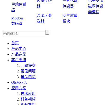
丙烷传感
一氧化碳
电子罗盘
甲烷传感
器
传感器
磁场传感
器
器模块
温湿度变
空气质量
Modbus
送器
模块
数码管
首页
产品中心
产品选型
客户支持
问题提交
常见问题
样品申请
OEM业务
应用方案
技术应用
科普视频
视频教程