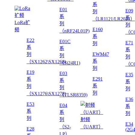
（nR
系
E01
E09
列
系
系
（LR1121/LR2021）
LoRa扩
列
列
E160
频
（nRF24L01P)
（CC
系
E22
E01C
E71
列
系
系
系
EWM47
列
列
列
系
（SX1262\SX1268)
（Si24R1)
（CC
列
E19
E03
E35
E291
系
系
系
系
列
列
列
列
（SX1276\SX1278)
（TLSR8359)
E36
E53
E04
系
系
系
列
列
列
射频
E34
（S2-
（UART）
E28
(2G
LP）