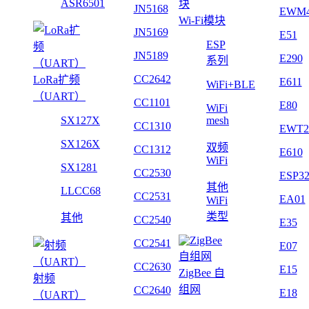
ASR6501
JN5168
EWM
Wi-Fi模块
JN5169
E51
ESP
JN5189
E290
系列
CC2642
LoRa扩频
E611
WiFi+BLE
（UART）
CC1101
E80
WiFi
SX127X
mesh
CC1310
EWT2
SX126X
双频
CC1312
E610
WiFi
SX1281
CC2530
ESP3
其他
LLCC68
CC2531
EA01
WiFi
类型
其他
CC2540
E35
CC2541
E07
CC2630
E15
ZigBee 自
射频
组网
CC2640
E18
（UART）