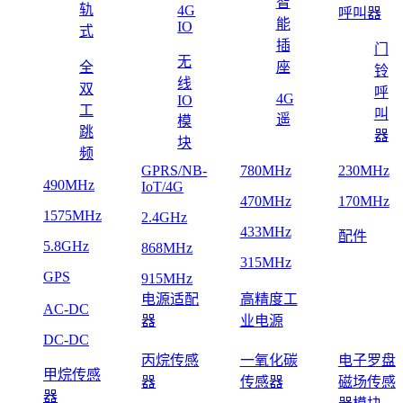
智
轨
4G
呼叫器
能
IO
式
插
门
无
全
座
铃
线
双
呼
4G
IO
工
叫
遥
模
跳
器
块
频
GPRS/NB-
780MHz
230MHz
490MHz
IoT/4G
470MHz
170MHz
1575MHz
2.4GHz
433MHz
配件
5.8GHz
868MHz
315MHz
GPS
915MHz
电源适配
高精度工
AC-DC
器
业电源
DC-DC
丙烷传感
一氧化碳
电子罗盘
甲烷传感
器
传感器
磁场传感
器