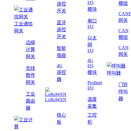
I/O
模组
遥控
模块
开关
CAN
网关
串口
蓝牙
工业通信
I/O
遥控
CAN
网关
开关
模组
以太
边缘
网
CAN
智能
计算
I/O
网关
插座
网关
4G
4G
I/O
无线
遥控
模块
呼叫器
数传
器
网关
Profinet
门铃
I/O
呼叫
工业
器
温度
LoRaWAN
路由
采集
器
核心
工控
板
机