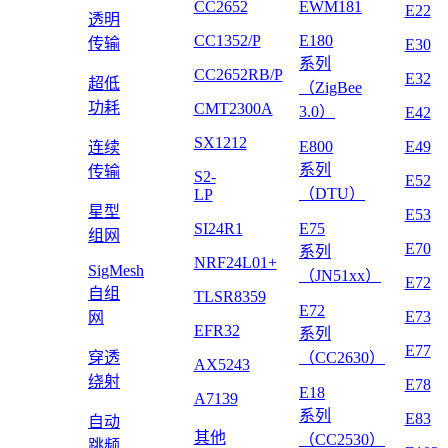
CC2652
EWM181
E22
透明
CC1352/P
E180
传输
E30
系列
CC2652RB/P
E32
超低
（ZigBee
功耗
CMT2300A
3.0）
E42
SX1212
E800
E49
连续
系列
传输
S2-
E52
（DTU）
LP
星型
E53
SI24R1
E75
组网
E70
系列
NRF24L01+
SigMesh
（JN51xx）
E72
自组
TLSR8359
E72
E73
网
EFR32
系列
E77
穿透
（CC2630）
AX5243
绕射
E78
E18
A7139
系列
E83
自动
其他
（CC2530）
跳频