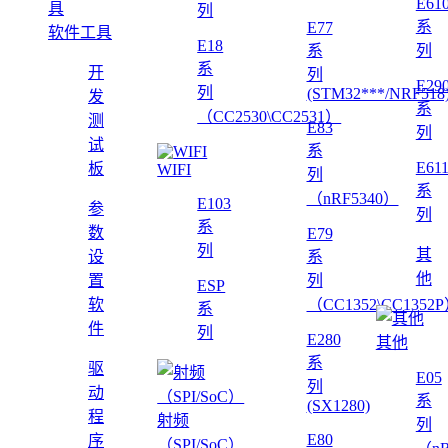
E61
列
系
E77
软件工具
E18
系
列
系
开
列
E29
列
(STM32***/NRF518
发
系
（CC2530\CC2531）
测
E83
列
试
系
E61
板
WIFI
列
系
（nRF5340）
E103
参
列
系
数
E79
列
其
设
系
他
置
列
ESP
软
（CC1352\CC1352
系
件
列
E280
其他
系
驱
E05
列
动
系
(SX1280)
程
射频
列
E80
序
（SPI/SoC）