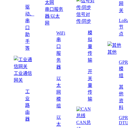
网
驱
串口服务
关
动、
信号对
器/以太
LoR
串
传/同步
网
节
口
模
WiFi
点
助
串
拟
手
口
量
等
其他
服
传
务
输
GPR
器
模
开
工业通信
组
以
关
网关
太
量
其
工
网
传
他
业
模
输
资
路
组
料
由
以
GPR
器
CAN总
DT
太