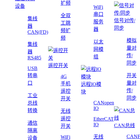
扩频
设备
WiFi
串口
全双
集线
信号对传/
服务
工跳
器
同步
器
频扩
CAN(FD)
频
模拟
以太
集线
量对
网模
器
传/
组
RS485
同步
遥控开关
USB
转串
开关
4G
口
量对
手机
远程IO模
传/
遥控
块
工业
同步
开关
CANopen
总线
IO
转换
无线
遥控
EtherCAT
通信
IO
CAN总线
开关
隔离
CAN
无线
WiFi
设备