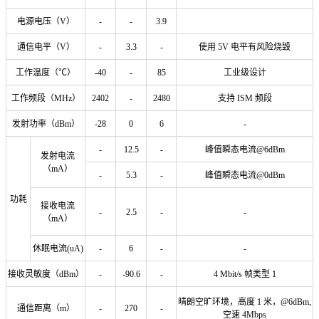
电源电压（V）
-
-
3.9
通信电平（V）
-
3.3
-
使用 5V 电平有风险烧毁
工作温度（℃）
-40
-
85
工业级设计
工作频段（MHz）
2402
-
2480
支持 ISM 频段
发射功率（dBm）
-28
0
6
-
-
12.5
-
峰值瞬态电流@6dBm
发射电流
（mA）
-
5.3
-
峰值瞬态电流@0dBm
功耗
接收电流
-
2.5
-
-
（mA）
休眠电流(uA)
-
6
-
-
接收灵敏度（dBm）
-
-90.6
-
4 Mbit/s 帧类型 1
晴朗空旷环境，高度 1 米，@6dBm,
通信距离（m）
-
270
-
空速 4Mbps