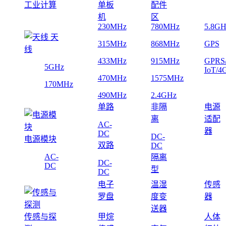
工业计算
单板
配件
机
区
230MHz
780MHz
5.8GH
天
315MHz
868MHz
GPS
线
433MHz
915MHz
GPRS
5GHz
IoT/4
470MHz
1575MHz
170MHz
490MHz
2.4GHz
单路
非隔
电源
离
适配
AC-
器
DC
DC-
电源模块
双路
DC
AC-
隔离
DC-
DC
型
DC
电子
温湿
传感
罗盘
度变
器
送器
传感与探
甲烷
人体