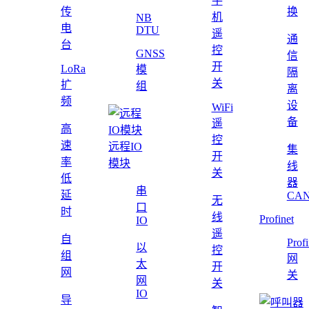
手
传
换
机
NB
电
DTU
遥
通
台
控
GNSS
信
开
LoRa
模
隔
关
扩
组
离
频
设
WiFi
备
遥
高
控
速
远程IO
集
开
率
模块
线
关
低
器
串
延
CAN
无
口
时
线
Profinet
IO
遥
自
Profi
以
控
组
网
太
开
网
关
网
关
IO
导