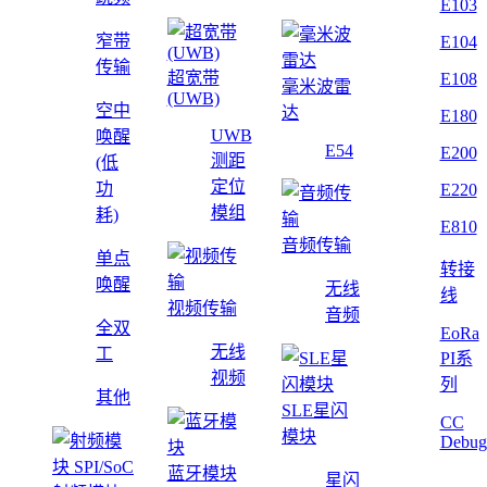
E103
窄带
E104
传输
超宽带
E108
毫米波雷
(UWB)
空中
达
E180
UWB
唤醒
E54
E200
测距
(低
定位
功
E220
模组
耗)
E810
音频传输
单点
转接
唤醒
无线
线
视频传输
音频
全双
EoRa
无线
工
PI系
视频
列
其他
SLE星闪
CC
模块
Debug
蓝牙模块
星闪