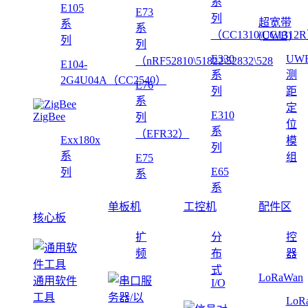
系
E105
E73
列
超宽带
系
系
（CC1310\CC1312
(UWB)
列
列
E330
UW
（nRF52810\51822\52832\528
E104-
系
测
2G4U04A（CC2540）
E76
列
距
系
定
E310
ZigBee
列
位
系
（EFR32）
Exx180x
模
列
系
组
E75
E65
列
系
系
单板机
工控机
配件区
核心板
扩
分
控
频
布
器
式
LoRaWan
通用软件
I/O
工具
LoR