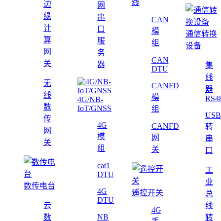
线
边
网
缘
串
CAN
计
口
模
通信转换
算
服
组
设备
网
务
CAN
关
器
集
DTU
线
无
CANFD
器
线
模
RS4
4G/NB-
数
IoT/GNSS
组
USB
传
4G
CANFD
转
网
模
网
串
关
组
关
口
cat1
工
DTU
业
数传电台
4G
遥控开关
总
DTU
云
线
4G
NB
数
转