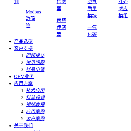
测
传感
空气
红外
器
质量
感应
Modbus
模块
模组
数码
丙烷
管
传感
一氧
器
化碳
产品选型
客户支持
问题提交
常见问题
样品申请
OEM业务
应用方案
技术应用
科普视频
视频教程
应用案例
客户案例
关于我们