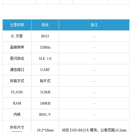
主要参数
描述
备注
IC 方案
BS21
-
晶振频率
32MHz
-
星闪协议
SLE 1.0
-
通信接口
UART
-
封装方式
贴片式
-
FLASH
512KB
-
RAM
160KB
-
内核
RISC-V
-
外形尺寸
19.2*18mm
对应 E105-BS21X 模块，公差范围±0.2mm