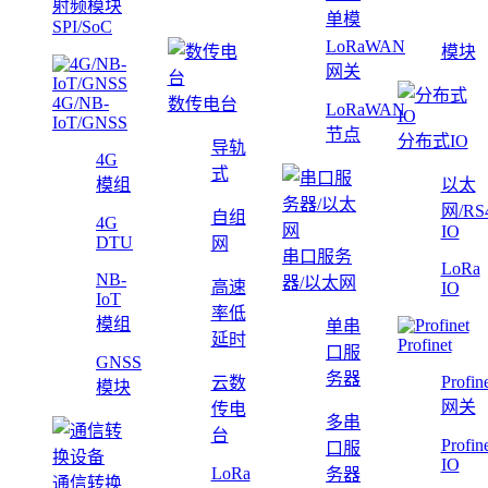
射频模块
单模
SPI/SoC
LoRaWAN
模块
网关
4G/NB-
数传电台
LoRaWAN
IoT/GNSS
节点
分布式IO
导轨
4G
式
模组
以太
网/RS
自组
4G
IO
DTU
网
串口服务
LoRa
NB-
器/以太网
高速
IO
IoT
率低
模组
单串
延时
Profinet
口服
GNSS
务器
Profin
云数
模块
网关
传电
多串
台
Profin
口服
IO
LoRa
务器
通信转换