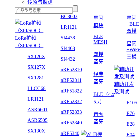
传感与探测
BC3603
星闪
星闪
+BLE
模块
LR1121
双模
BLE
SI4438
LoRa扩频
MESH
星闪
（SPI/SOC）
SI4463
+WiF
双模
SX126X
三模
SI4432
蓝牙
SX127X
nRF52810
经典
SX1281
nRF52811
蓝牙
辅助开发
LLCC68
nRF51822
及测试
BLE（4.x
LR1121
nRF52832
5.x）
E105
ASR6601
nRF52833
E76
音频
ASR6505
蓝牙
nRF52840
E28
SX130X
nRF5340
E04