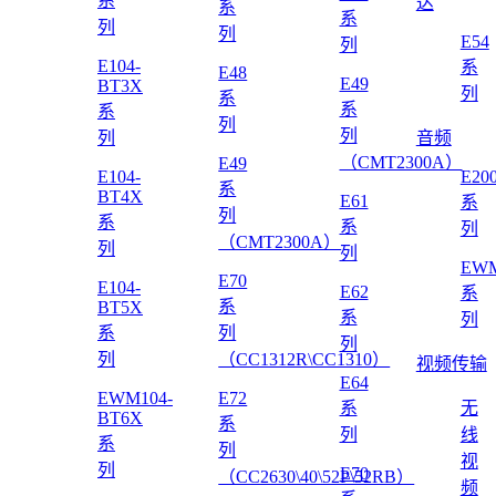
系
达
系
系
列
列
E54
列
E104-
系
E48
E49
BT3X
列
系
系
系
列
列
列
音频
（CMT2300A）
E49
E104-
E20
系
BT4X
E61
系
列
系
系
列
（CMT2300A）
列
列
EWM
E70
E104-
E62
系
系
BT5X
系
列
系
列
列
列
（CC1312R\CC1310）
视频传输
E64
EWM104-
E72
系
无
BT6X
系
列
线
系
列
视
列
E70
（CC2630\40\52P\52RB）
频