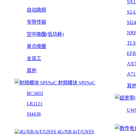
SX1
自动跳频
S2-
窄带传输
SI2
NRF
空中唤醒(低功耗)
TLS
单点唤醒
EFR
全双工
AX5
其他
A71
射频模块 SPI/SoC
其
BC3603
LR1121
UW
SI4438
4G/NB-IoT/GNSS