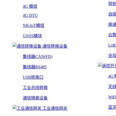
导
4G 模组
自
4G DTU
高
NB-IoT模组
云
GNSS模块
Lo
通信转换设备
全
集线器CAN(FD)
集线器RS485
4G
USB转串口
无
工业总线转换
Wi
通信隔离设备
蓝
工业通信网关