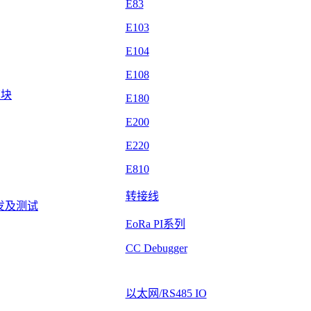
E83
E103
E104
E108
模块
E180
E200
E220
E810
转接线
发及测试
EoRa PI系列
CC Debugger
以太网/RS485 IO