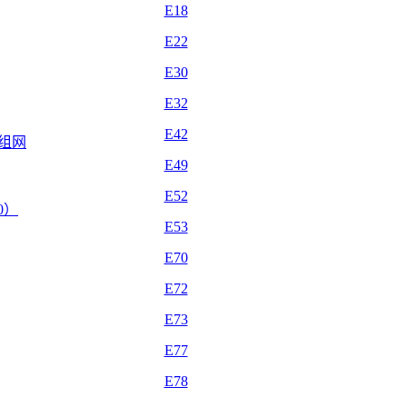
E18
E22
E30
E32
E42
自组网
E49
E52
.0）
E53
E70
E72
E73
E77
E78