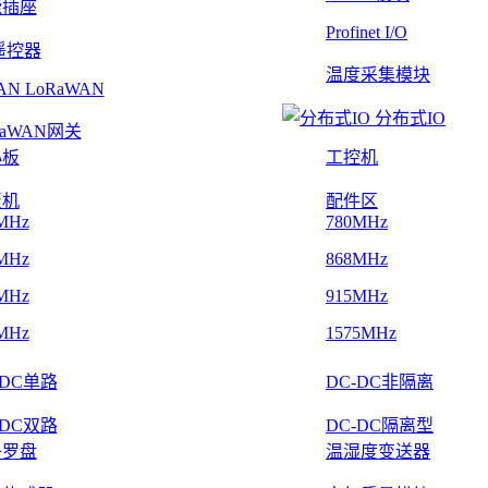
能插座
Profinet I/O
遥控器
温度采集模块
LoRaWAN
分布式IO
RaWAN网关
心板
工控机
板机
配件区
MHz
780MHz
MHz
868MHz
MHz
915MHz
MHz
1575MHz
-DC单路
DC-DC非隔离
-DC双路
DC-DC隔离型
子罗盘
温湿度变送器