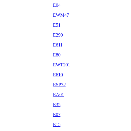
E04
EWM47
E51
E290
E611
E80
EWT201
E610
ESP32
EA01
E35
E07
E15