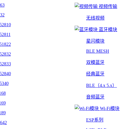
463
视频传输
432
无线视频
52810
蓝牙模块
52811
星闪模块
51822
BLE MESH
52832
双模蓝牙
52833
52840
经典蓝牙
5340
BLE（4.x 5.x）
168
音频蓝牙
169
Wi-Fi模块
189
ESP系列
642