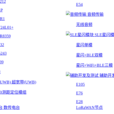
212
E54
LP
音频传输
4R1
无线音频
24L01+
SLE星闪
R8359
32
星闪单模
243
星闪+BLE双模
39
星闪+WiFi+BLE三模
他
辅助开
超宽带(UWB)
E105
B测距定位模组
E76
E28
数传电台
LoRaWAN节点