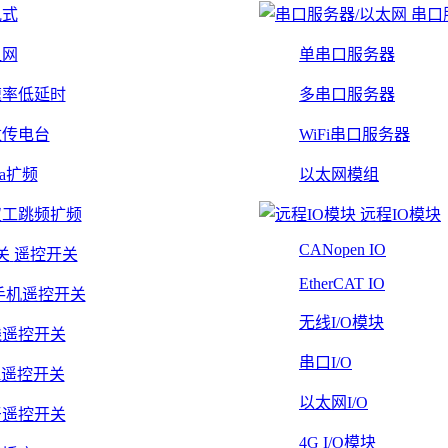
轨式
串口
组网
单串口服务器
速率低延时
多串口服务器
数传电台
WiFi串口服务器
Ra扩频
以太网模组
双工跳频扩频
远程IO模块
CANopen IO
遥控开关
EtherCAT IO
手机遥控开关
无线I/O模块
线遥控开关
串口I/O
Fi遥控开关
以太网I/O
牙遥控开关
4G I/O模块