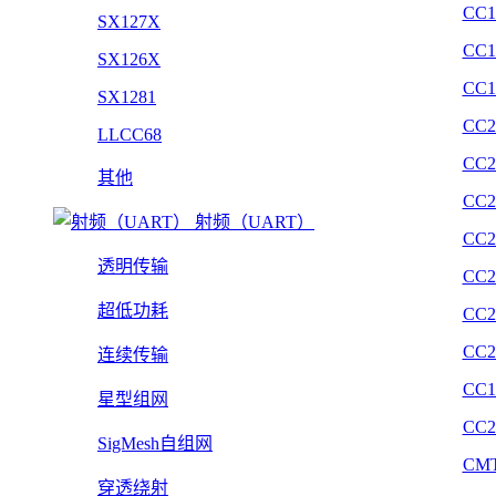
CC1
SX127X
CC1
SX126X
CC1
SX1281
CC2
LLCC68
CC2
其他
CC2
射频（UART）
CC2
透明传输
CC2
超低功耗
CC2
CC2
连续传输
CC1
星型组网
CC2
SigMesh自组网
CMT
穿透绕射