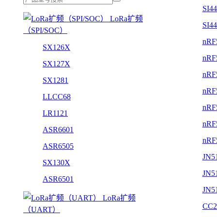
SI4
LoRa扩频
SI4
（SPI/SOC）
nRF
SX126X
nRF
SX127X
nRF
SX1281
nRF
LLCC68
nRF
LR1121
nRF
ASR6601
nRF
ASR6505
JN5
SX130X
JN5
ASR6501
JN5
LoRa扩频
CC2
（UART）