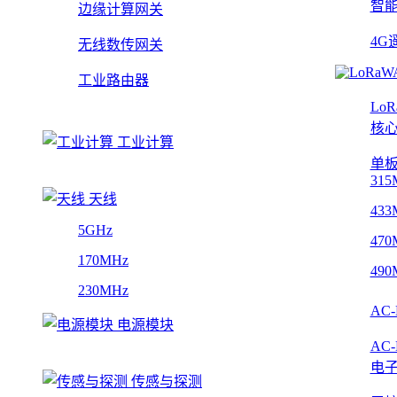
智
边缘计算网关
4G
无线数传网关
工业路由器
Lo
核
工业计算
单
315
天线
433
5GHz
470
170MHz
490
230MHz
AC
电源模块
AC
电
传感与探测