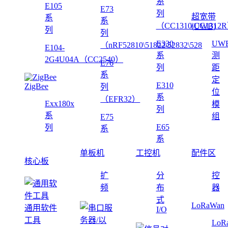
系
E105
E73
列
超宽带
系
系
（CC1310\CC1312
(UWB)
列
列
E330
UW
（nRF52810\51822\52832\528
E104-
系
测
2G4U04A（CC2540）
E76
列
距
系
定
E310
ZigBee
列
位
系
（EFR32）
Exx180x
模
列
系
组
E75
E65
列
系
系
单板机
工控机
配件区
核心板
扩
分
控
频
布
器
式
LoRaWan
通用软件
I/O
工具
LoR