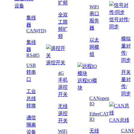
扩频
设备
WiFi
串口
全双
集线
信号对传/
服务
工跳
器
同步
器
频扩
CAN(FD)
频
模拟
以太
集线
量对
网模
器
传/
组
RS485
同步
遥控开关
USB
转串
开关
4G
口
量对
手机
远程IO模
传/
遥控
块
工业
同步
开关
CANopen
总线
IO
转换
无线
遥控
EtherCAT
通信
IO
CAN总线
开关
隔离
CAN
无线
WiFi
设备