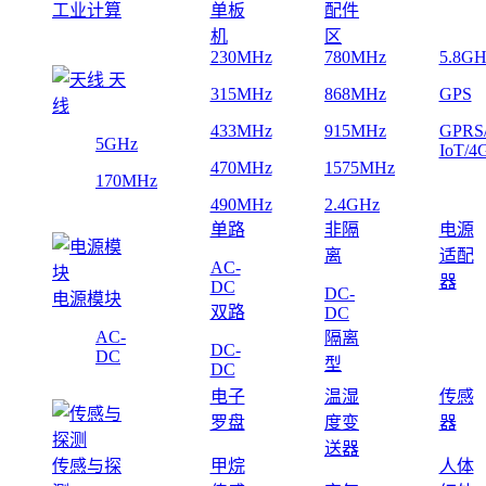
工业计算
单板
配件
机
区
230MHz
780MHz
5.8GH
天
315MHz
868MHz
GPS
线
433MHz
915MHz
GPRS
5GHz
IoT/4
470MHz
1575MHz
170MHz
490MHz
2.4GHz
单路
非隔
电源
离
适配
AC-
器
DC
DC-
电源模块
双路
DC
AC-
隔离
DC-
DC
型
DC
电子
温湿
传感
罗盘
度变
器
送器
传感与探
甲烷
人体