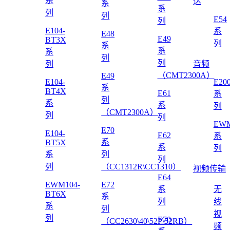
系
达
系
系
列
列
E54
列
E104-
系
E48
E49
BT3X
列
系
系
系
列
列
列
音频
（CMT2300A）
E49
E104-
E20
系
BT4X
E61
系
列
系
系
列
（CMT2300A）
列
列
EWM
E70
E104-
E62
系
系
BT5X
系
列
系
列
列
列
（CC1312R\CC1310）
视频传输
E64
EWM104-
E72
系
无
BT6X
系
列
线
系
列
视
列
E70
（CC2630\40\52P\52RB）
频