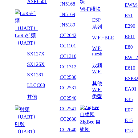
ASR6501
JN5168
EWM
Wi-Fi模块
JN5169
E51
ESP
JN5189
E290
系列
CC2642
LoRa扩频
E611
WiFi+BLE
（UART）
CC1101
E80
WiFi
SX127X
mesh
CC1310
EWT2
SX126X
双频
CC1312
E610
WiFi
SX1281
CC2530
ESP3
其他
LLCC68
CC2531
EA01
WiFi
类型
其他
CC2540
E35
CC2541
E07
CC2630
E15
ZigBee 自
射频
组网
CC2640
E18
（UART）