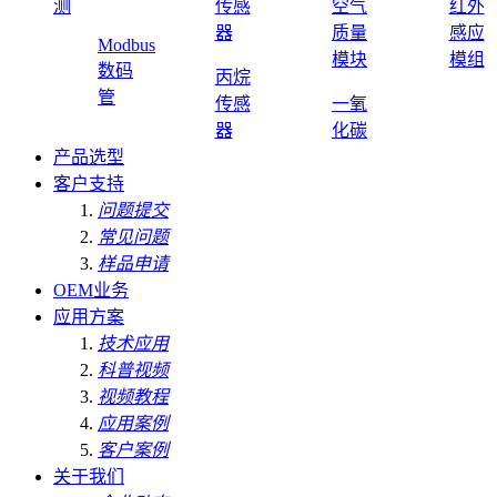
测
传感
空气
红外
器
质量
感应
Modbus
模块
模组
数码
丙烷
管
传感
一氧
器
化碳
产品选型
客户支持
问题提交
常见问题
样品申请
OEM业务
应用方案
技术应用
科普视频
视频教程
应用案例
客户案例
关于我们