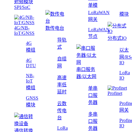
射频模块
单模
SPI/SoC
LoRaWAN
模块
网关
4G/NB-
数传电台
LoRaWAN
IoT/GNSS
节点
分布式IO
导轨
4G
式
模组
以太
网/RS
自组
4G
IO
DTU
网
串口服务
LoRa
NB-
器/以太网
高速
IO
IoT
率低
模组
单串
延时
Profinet
口服
GNSS
务器
Profin
云数
模块
网关
传电
多串
台
Profin
口服
IO
LoRa
务器
通信转换