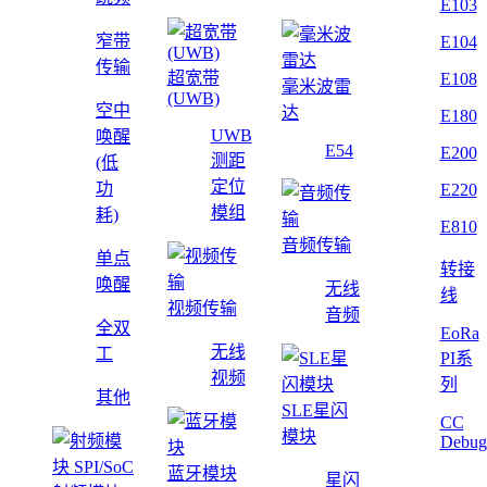
E103
窄带
E104
传输
超宽带
E108
毫米波雷
(UWB)
空中
达
E180
UWB
唤醒
E54
E200
测距
(低
定位
功
E220
模组
耗)
E810
音频传输
单点
转接
唤醒
无线
线
视频传输
音频
全双
EoRa
无线
工
PI系
视频
列
其他
SLE星闪
CC
模块
Debug
蓝牙模块
星闪