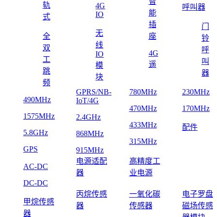
智
轨
4G
呼叫器
能
IO
式
插
门
无
全
座
铃
线
双
呼
4G
IO
工
叫
遥
模
跳
器
块
频
GPRS/NB-
780MHz
230MHz
490MHz
IoT/4G
470MHz
170MHz
1575MHz
2.4GHz
433MHz
配件
5.8GHz
868MHz
315MHz
GPS
915MHz
电源适配
高精度工
AC-DC
器
业电源
DC-DC
丙烷传感
一氧化碳
电子罗盘
甲烷传感
器
传感器
磁场传感
器