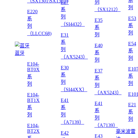
系
（SX1301\SX1302)
列
E27
列
系
（SX1212）
E220
列
E53
系
E35
（SI4432）
系
列
系
列
（LLCC68)
列
E31
系
E54
E40
列
系
系
蓝牙
（AX5243）
列
列
E104-
E30
E10
BT0X
E37
系
系
系
系
列
列
列
列
（SI44XX）
（AX5243）
E10
E104-
BT1X
E41
E41
E21
系
系
系
系
列
列
列
列
（A7139）
（A7139）
E104-
BT2X
毫米波雷
E42
E43