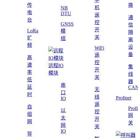
手
传
换
机
NB
电
DTU
遥
通
台
控
GNSS
信
开
LoRa
模
隔
关
扩
组
离
频
设
WiFi
备
遥
高
控
速
远程IO
集
开
率
模块
线
关
低
器
串
延
CAN
无
口
时
线
Profinet
IO
遥
自
Profi
以
控
组
网
太
开
网
关
网
关
IO
导