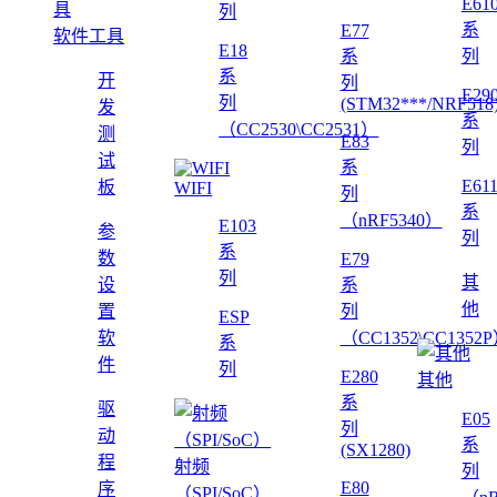
E61
列
系
E77
软件工具
E18
系
列
系
开
列
E29
列
(STM32***/NRF518
发
系
（CC2530\CC2531）
测
E83
列
试
系
E61
板
WIFI
列
系
（nRF5340）
E103
参
列
系
数
E79
列
其
设
系
他
置
列
ESP
软
（CC1352\CC1352
系
件
列
E280
其他
系
驱
E05
列
动
系
(SX1280)
程
射频
列
E80
序
（SPI/SoC）