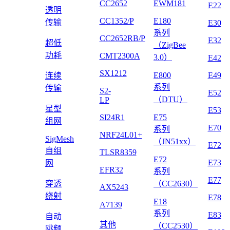
CC2652
EWM181
E22
透明
CC1352/P
E180
传输
E30
系列
CC2652RB/P
E32
超低
（ZigBee
功耗
CMT2300A
3.0）
E42
SX1212
E800
E49
连续
系列
传输
S2-
E52
（DTU）
LP
星型
E53
SI24R1
E75
组网
E70
系列
NRF24L01+
SigMesh
（JN51xx）
E72
自组
TLSR8359
E72
E73
网
EFR32
系列
E77
穿透
（CC2630）
AX5243
绕射
E78
E18
A7139
系列
E83
自动
其他
（CC2530）
跳频