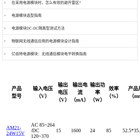
> 在采用电源模块时，怎么有效的避开雷区?
> 电源模块选型指南
> 电源模块DC-DC隔离型测试方法
> 物联网无线通信应用的电源模块设计指南
> 亿佰特电源模块：无线通信模块电平转换指南
输出
输出电
输出功
产品
输入电压
效率
产品
电压
流
率
型号
（V）
（%）
（m
（V）
（mA）
（W）
AC 85~264
AM21-
/DC
15
1600
24
85
52.5*35
24W15V
120~370