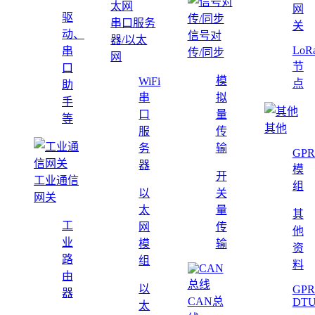
网
驱
串口服务
关
动、
信号对
器/以太
LoR
串
传/同步
网
节
口
模
WiFi
点
助
串
拟
手
口
量
等
其他
服
传
务
输
GPR
器
模
开
工业通信
组
以
关
网关
太
量
其
工
网
传
他
业
模
输
资
路
组
料
由
以
GPR
器
CAN总
DT
太