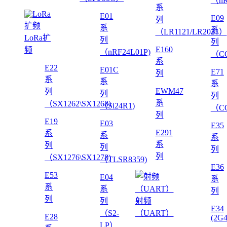
（nR
系
E01
E09
列
系
系
（LR1121/LR2021）
LoRa扩
列
列
E160
频
（nRF24L01P)
（CC
系
E22
E01C
E71
列
系
系
系
EWM47
列
列
列
系
（SX1262\SX1268)
（Si24R1)
（CC
列
E19
E03
E35
E291
系
系
系
系
列
列
列
列
（SX1276\SX1278)
（TLSR8359)
E36
E53
E04
系
系
系
列
列
列
射频
E34
（S2-
（UART）
E28
(2G
LP）