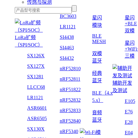
传感与探测
BC3603
星闪
星闪
+BLE
模块
LR1121
双模
BLE
SI4438
LoRa扩频
MESH
星闪
（SPI/SOC）
SI4463
+WiF
双模
SX126X
三模
SI4432
蓝牙
SX127X
nRF52810
经典
SX1281
nRF52811
蓝牙
辅助开发
LLCC68
nRF51822
及测试
BLE（4.x
LR1121
nRF52832
5.x）
E105
ASR6601
nRF52833
E76
音频
ASR6505
蓝牙
nRF52840
E28
SX130X
nRF5340
E04