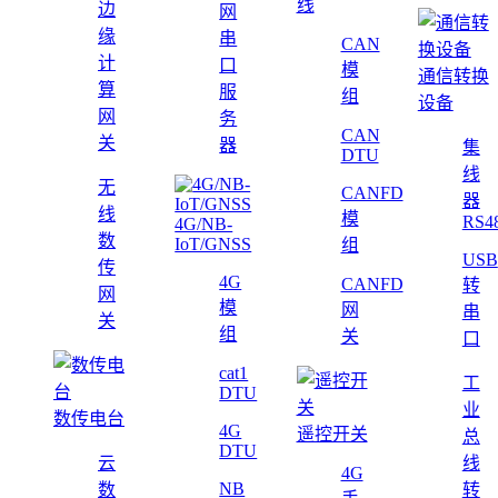
线
边
网
缘
串
CAN
计
口
模
通信转换
算
服
组
设备
网
务
CAN
关
器
集
DTU
线
无
CANFD
器
线
模
RS4
4G/NB-
数
IoT/GNSS
组
USB
传
4G
CANFD
转
网
模
网
串
关
组
关
口
cat1
工
DTU
业
数传电台
4G
遥控开关
总
DTU
云
线
4G
NB
数
转