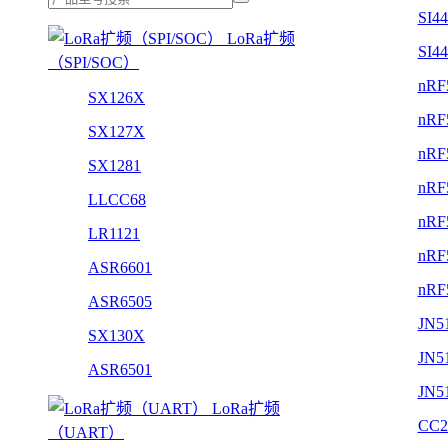
SI4
LoRa扩频
SI4
（SPI/SOC）
nRF
SX126X
nRF
SX127X
nRF
SX1281
nRF
LLCC68
nRF
LR1121
nRF
ASR6601
nRF
ASR6505
JN5
SX130X
JN5
ASR6501
JN5
LoRa扩频
CC2
（UART）