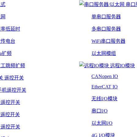
轨式
串口
组网
单串口服务器
速率低延时
多串口服务器
数传电台
WiFi串口服务器
Ra扩频
以太网模组
双工跳频扩频
远程IO模块
CANopen IO
遥控开关
EtherCAT IO
手机遥控开关
无线I/O模块
线遥控开关
串口I/O
Fi遥控开关
以太网I/O
牙遥控开关
4G I/O模块