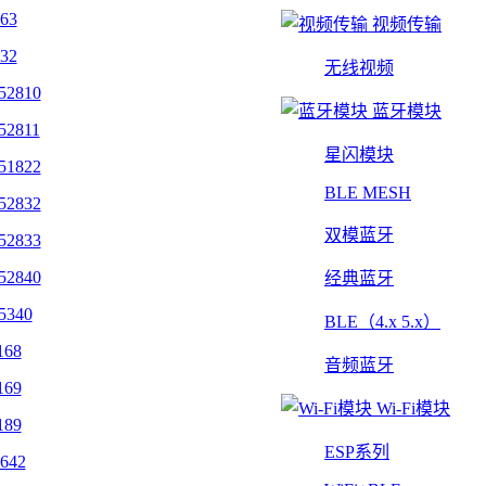
463
视频传输
432
无线视频
52810
蓝牙模块
52811
星闪模块
51822
BLE MESH
52832
双模蓝牙
52833
52840
经典蓝牙
5340
BLE（4.x 5.x）
168
音频蓝牙
169
Wi-Fi模块
189
ESP系列
642