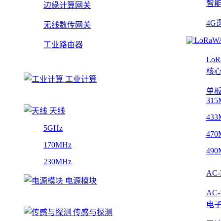
智
边缘计算网关
4G
无线数传网关
工业路由器
Lo
核
工业计算
单
315
天线
433
5GHz
470
170MHz
490
230MHz
AC
电源模块
AC
电
传感与探测