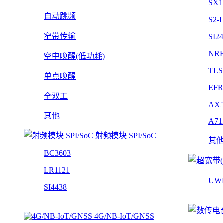
SX1
自动跳频
S2-
窄带传输
SI2
NRF
空中唤醒(低功耗)
TLS
单点唤醒
EFR
全双工
AX5
其他
A71
射频模块 SPI/SoC
其
BC3603
LR1121
UW
SI4438
4G/NB-IoT/GNSS