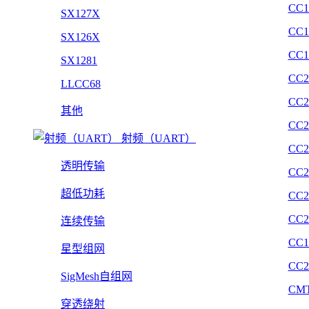
CC1
SX127X
CC1
SX126X
CC1
SX1281
CC2
LLCC68
CC2
其他
CC2
射频（UART）
CC2
透明传输
CC2
超低功耗
CC2
CC2
连续传输
CC1
星型组网
CC2
SigMesh自组网
CMT
穿透绕射