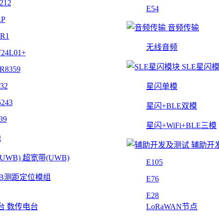
212
E54
LP
音频传输
4R1
无线音频
24L01+
SLE星闪
R8359
32
星闪单模
243
星闪+BLE双模
39
星闪+WiFi+BLE三模
他
辅助开
超宽带(UWB)
E105
B测距定位模组
E76
E28
数传电台
LoRaWAN节点