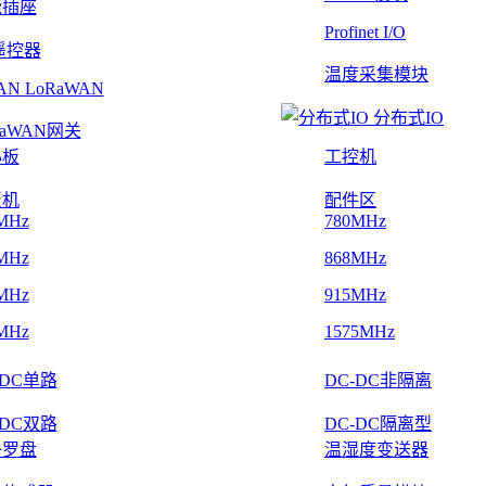
能插座
Profinet I/O
遥控器
温度采集模块
LoRaWAN
分布式IO
RaWAN网关
心板
工控机
板机
配件区
MHz
780MHz
MHz
868MHz
MHz
915MHz
MHz
1575MHz
-DC单路
DC-DC非隔离
-DC双路
DC-DC隔离型
子罗盘
温湿度变送器