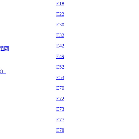
E18
E22
E30
E32
E42
自组网
E49
E52
.0）
E53
E70
E72
E73
E77
E78