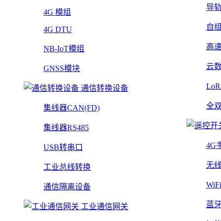
导
4G 模组
自
4G DTU
高
NB-IoT模组
云
GNSS模块
Lo
通信转换设备
全
集线器CAN(FD)
集线器RS485
4G
USB转串口
无
工业总线转换
Wi
通信隔离设备
蓝
工业通信网关