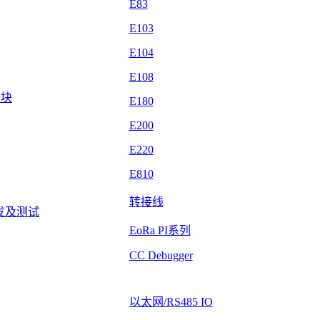
E83
E103
E104
E108
模块
E180
E200
E220
E810
转接线
发及测试
EoRa PI系列
CC Debugger
以太网/RS485 IO