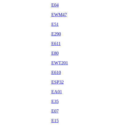
E04
EWM47
E51
E290
E611
E80
EWT201
E610
ESP32
EA01
E35
E07
E15