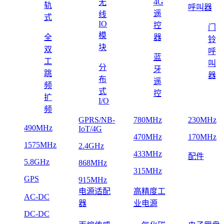
4G
无
轨
呼叫器
遥
线
式
IO
控
门
模
全
器
铃
块
双
呼
蓝
工
叫
分
牙
跳
器
布
遥
频
式
控
扩
I/O
频
GPRS/NB-
780MHz
230MHz
490MHz
IoT/4G
470MHz
170MHz
1575MHz
2.4GHz
433MHz
配件
5.8GHz
868MHz
315MHz
GPS
915MHz
电源适配
高精度工
AC-DC
器
业电源
DC-DC