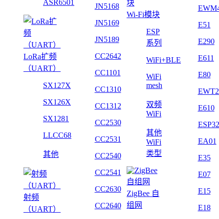
ASR6501
JN5168
EWM
Wi-Fi模块
JN5169
E51
ESP
JN5189
E290
系列
CC2642
LoRa扩频
E611
WiFi+BLE
（UART）
CC1101
E80
WiFi
SX127X
mesh
CC1310
EWT2
SX126X
双频
CC1312
E610
WiFi
SX1281
CC2530
ESP3
其他
LLCC68
CC2531
EA01
WiFi
类型
其他
CC2540
E35
CC2541
E07
CC2630
E15
ZigBee 自
射频
组网
CC2640
E18
（UART）