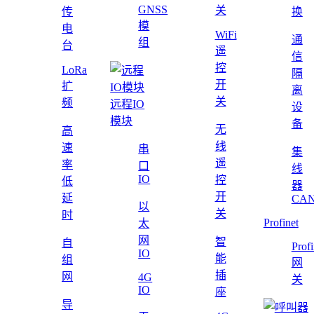
GNSS
关
传
换
模
电
WiFi
通
组
台
遥
信
控
LoRa
隔
开
扩
离
关
频
远程IO
设
模块
备
无
高
线
速
串
集
遥
率
口
线
IO
控
低
器
开
延
CAN
以
关
时
Profinet
太
网
智
自
Profi
IO
能
组
网
插
网
4G
关
IO
座
导