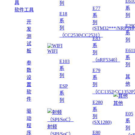
E61
列
系
E77
软件工具
E18
系
列
系
开
列
E29
列
(STM32***/NRF518
发
系
（CC2530\CC2531）
测
E83
列
试
系
E61
板
WIFI
列
系
（nRF5340）
E103
参
列
系
数
E79
列
其
设
系
他
置
列
ESP
软
（CC1352\CC1352
系
件
列
E280
其他
系
驱
E05
列
动
系
(SX1280)
程
射频
列
E80
序
（SPI/SoC）