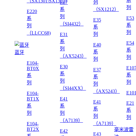
系
（SX1301\SX1302)
列
E27
列
系
（SX1212）
E220
列
E53
系
E35
（SI4432）
系
列
系
列
（LLCC68)
列
E31
系
E54
E40
列
系
系
蓝牙
（AX5243）
列
列
E104-
E30
E10
BT0X
E37
系
系
系
系
列
列
列
列
（SI44XX）
（AX5243）
E10
E104-
BT1X
E41
E41
E21
系
系
系
系
列
列
列
列
（A7139）
（A7139）
E104-
BT2X
毫米波雷
E42
E43