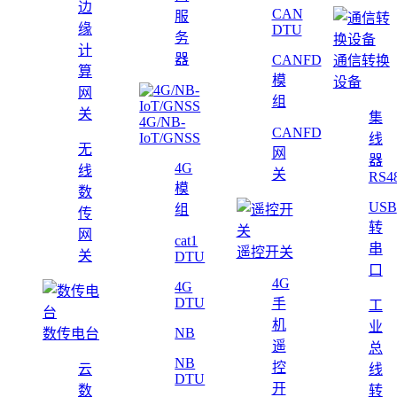
边
CAN
服
缘
DTU
务
计
器
CANFD
通信转换
算
模
设备
网
组
关
集
4G/NB-
CANFD
IoT/GNSS
线
无
网
器
4G
线
关
RS4
模
数
USB
组
传
转
网
cat1
串
遥控开关
关
DTU
口
4G
4G
DTU
手
工
机
业
NB
数传电台
遥
总
NB
控
云
线
DTU
开
数
转