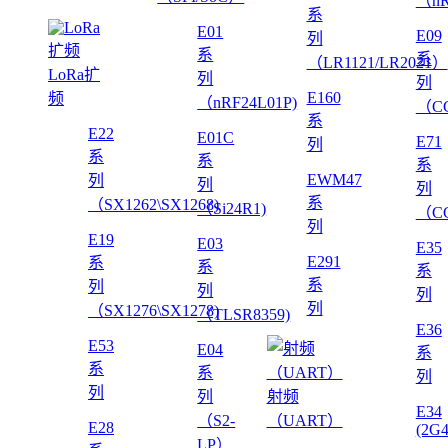
（nR
系
E01
E09
列
系
系
（LR1121/LR2021）
LoRa扩
列
列
E160
频
（nRF24L01P)
（CC
系
E22
E01C
E71
列
系
系
系
EWM47
列
列
列
系
（SX1262\SX1268)
（Si24R1)
（CC
列
E19
E03
E35
E291
系
系
系
系
列
列
列
列
（SX1276\SX1278)
（TLSR8359)
E36
E53
E04
系
系
系
列
列
列
射频
E34
（S2-
（UART）
E28
(2G
LP）