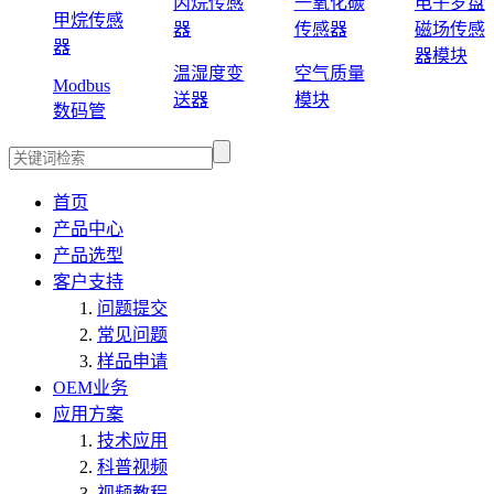
丙烷传感
一氧化碳
电子罗盘
甲烷传感
器
传感器
磁场传感
器
器模块
温湿度变
空气质量
Modbus
送器
模块
数码管
首页
产品中心
产品选型
客户支持
问题提交
常见问题
样品申请
OEM业务
应用方案
技术应用
科普视频
视频教程