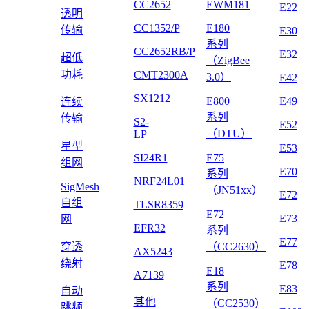
CC2652
EWM181
E22
透明
CC1352/P
E180
传输
E30
系列
CC2652RB/P
E32
超低
（ZigBee
功耗
CMT2300A
3.0）
E42
SX1212
E800
E49
连续
系列
传输
S2-
E52
（DTU）
LP
星型
E53
SI24R1
E75
组网
E70
系列
NRF24L01+
SigMesh
（JN51xx）
E72
自组
TLSR8359
E72
E73
网
EFR32
系列
E77
穿透
（CC2630）
AX5243
绕射
E78
E18
A7139
系列
E83
自动
其他
（CC2530）
跳频