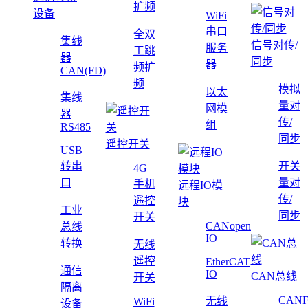
扩频
设备
WiFi
串口
全双
集线
信号对传/
服务
工跳
器
同步
器
频扩
CAN(FD)
频
模拟
以太
集线
量对
网模
器
传/
组
RS485
同步
遥控开关
USB
转串
开关
4G
口
量对
手机
远程IO模
传/
遥控
块
工业
同步
开关
CANopen
总线
IO
转换
无线
遥控
EtherCAT
通信
IO
CAN总线
开关
隔离
CAN
无线
WiFi
设备