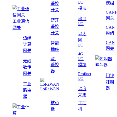
I/O
模组
遥控
模块
开关
CAN
网关
串口
蓝牙
工业通信
I/O
遥控
CAN
网关
开关
模组
以太
边缘
网
CAN
智能
计算
I/O
网关
插座
网关
4G
4G
I/O
无线
遥控
模块
呼叫器
数传
器
网关
Profinet
门铃
I/O
呼叫
工业
器
温度
LoRaWAN
路由
采集
器
核心
工控
板
机