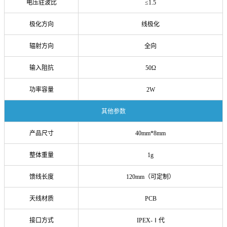
电压驻波比
≤1.5
极化方向
线极化
辐射方向
全向
输入阻抗
50Ω
功率容量
2W
其他参数
产品尺寸
40mm*8mm
整体重量
1g
馈线长度
120mm（可定制）
天线材质
PCB
接口方式
IPEX-
Ⅰ代