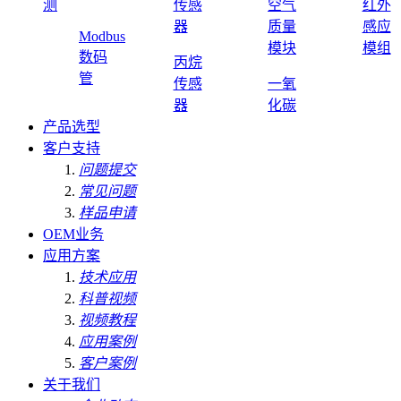
测
传感
空气
红外
器
质量
感应
Modbus
模块
模组
数码
丙烷
管
传感
一氧
器
化碳
产品选型
客户支持
问题提交
常见问题
样品申请
OEM业务
应用方案
技术应用
科普视频
视频教程
应用案例
客户案例
关于我们