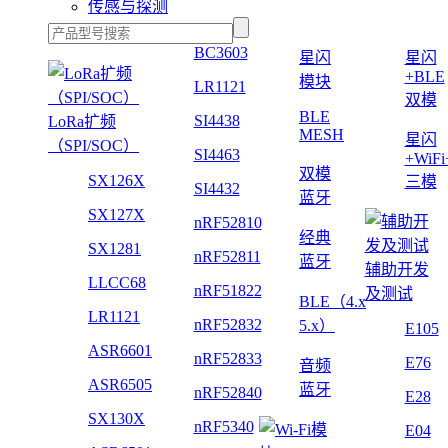
传感与探测
BC3603
星闪
星闪
+BLE
模块
LR1121
双模
BLE
SI4438
LoRa扩频
MESH
星闪
（SPI/SOC）
SI4463
+WiF
双模
SX126X
三模
SI4432
蓝牙
SX127X
nRF52810
经典
SX1281
nRF52811
蓝牙
辅助开发
LLCC68
nRF51822
及测试
BLE（4.x
LR1121
nRF52832
5.x）
E105
ASR6601
nRF52833
E76
音频
ASR6505
蓝牙
nRF52840
E28
SX130X
nRF5340
E04