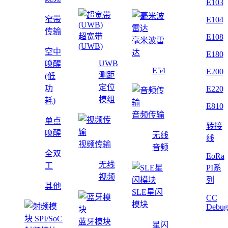
E103
窄带
E104
传输
超宽带
E108
毫米波雷
(UWB)
空中
达
E180
UWB
唤醒
E54
E200
测距
(低
定位
功
E220
模组
耗)
E810
音频传输
单点
转接
唤醒
无线
线
视频传输
音频
全双
EoRa
无线
工
PI系
视频
列
其他
SLE星闪
CC
模块
Debug
蓝牙模块
星闪