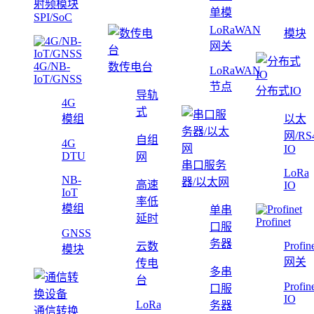
射频模块
单模
SPI/SoC
LoRaWAN
模块
网关
4G/NB-
数传电台
LoRaWAN
IoT/GNSS
节点
分布式IO
导轨
4G
式
模组
以太
网/RS
自组
4G
IO
DTU
网
串口服务
LoRa
NB-
器/以太网
高速
IO
IoT
率低
模组
单串
延时
Profinet
口服
GNSS
务器
Profin
云数
模块
网关
传电
多串
台
Profin
口服
IO
LoRa
务器
通信转换