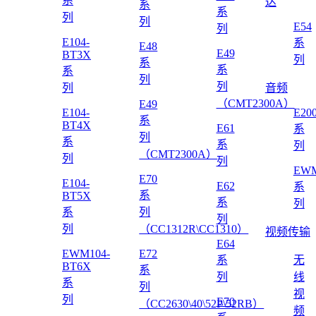
系
达
系
系
列
列
E54
列
E104-
系
E48
E49
BT3X
列
系
系
系
列
列
列
音频
（CMT2300A）
E49
E104-
E20
系
BT4X
E61
系
列
系
系
列
（CMT2300A）
列
列
EWM
E70
E104-
E62
系
系
BT5X
系
列
系
列
列
列
（CC1312R\CC1310）
视频传输
E64
EWM104-
E72
系
无
BT6X
系
列
线
系
列
视
列
E70
（CC2630\40\52P\52RB）
频