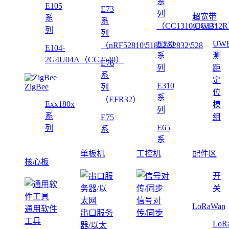
系
E105
E73
列
超宽带
系
系
（CC1310\CC1312
(UWB)
列
列
E330
UW
（nRF52810\51822\52832\528
E104-
系
测
2G4U04A（CC2540）
E76
列
距
系
定
E310
ZigBee
列
位
系
（EFR32）
Exx180x
模
列
系
组
E75
E65
列
系
系
单板机
工控机
配件区
核心板
开
关
信号对
LoRaWan
通用软件
串口服务
传/同步
工具
LoR
器/以太