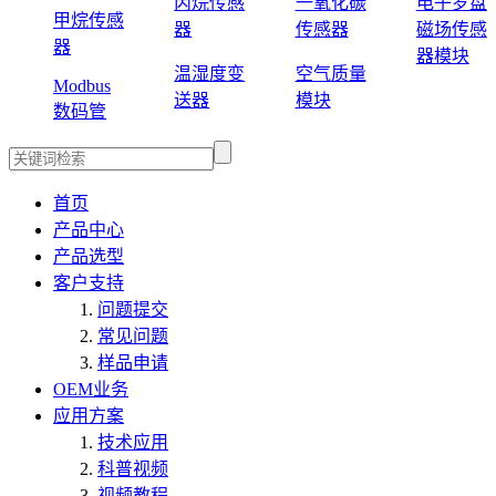
丙烷传感
一氧化碳
电子罗盘
甲烷传感
器
传感器
磁场传感
器
器模块
温湿度变
空气质量
Modbus
送器
模块
数码管
首页
产品中心
产品选型
客户支持
问题提交
常见问题
样品申请
OEM业务
应用方案
技术应用
科普视频
视频教程