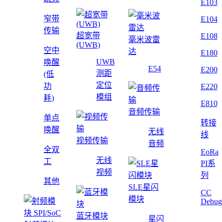
E103
窄带
E104
传输
超宽带
E108
毫米波雷
(UWB)
空中
达
E180
UWB
唤醒
E54
E200
测距
(低
定位
功
E220
模组
耗)
E810
音频传输
单点
转接
唤醒
无线
线
视频传输
音频
全双
EoRa
无线
工
PI系
视频
列
其他
SLE星闪
CC
模块
Debug
蓝牙模块
星闪