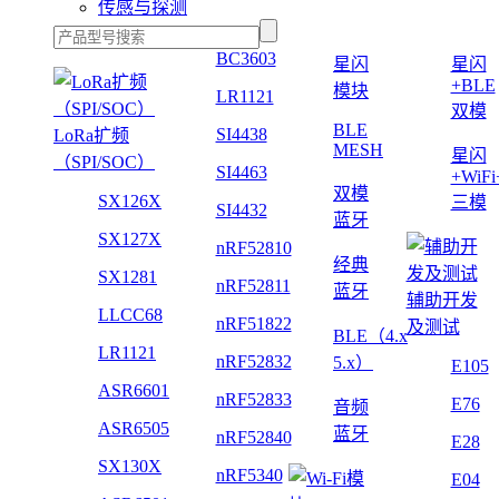
传感与探测
BC3603
星闪
星闪
+BLE
模块
LR1121
双模
BLE
SI4438
LoRa扩频
MESH
星闪
（SPI/SOC）
SI4463
+WiF
双模
SX126X
三模
SI4432
蓝牙
SX127X
nRF52810
经典
SX1281
nRF52811
蓝牙
辅助开发
LLCC68
nRF51822
及测试
BLE（4.x
LR1121
nRF52832
5.x）
E105
ASR6601
nRF52833
E76
音频
ASR6505
蓝牙
nRF52840
E28
SX130X
nRF5340
E04