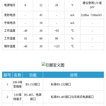
建议使用12V或
电源电压
8
12
28
V
24V
发射电流
-
45
-
mA
22dBm（160mW）
守候电流
-
10
-
mA
-
工作温度
-40
20
+85
℃
-
工作湿度
10
60
90
%
-
储存温度
-40
20
+125
℃
-
脚号
名称
功能
说明
DB-9母
1
RS-232接口
标准RS-232接口
型插座
3.81接
RS-485、电源
2
标准RS-485接口与压线式电源接口
线端子
接口