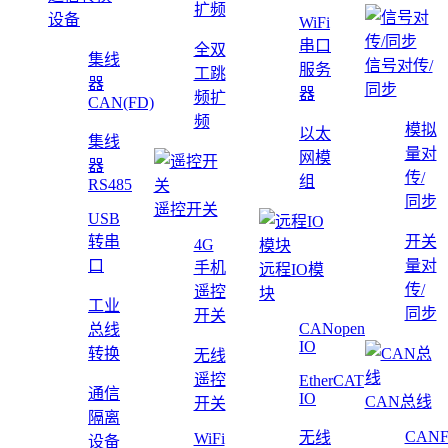
扩频
设备
WiFi
串口
全双
集线
信号对传/
服务
工跳
器
同步
器
频扩
CAN(FD)
频
模拟
以太
集线
量对
网模
器
传/
组
RS485
同步
遥控开关
USB
转串
开关
4G
口
量对
手机
远程IO模
传/
遥控
块
工业
同步
开关
CANopen
总线
IO
转换
无线
遥控
EtherCAT
通信
IO
CAN总线
开关
隔离
CAN
无线
WiFi
设备