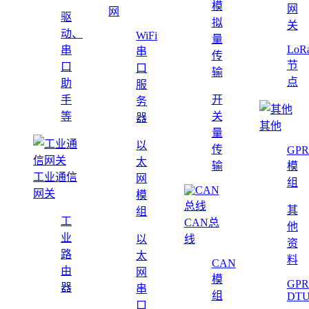
模
网
网
驱
拟
关
动、
WiFi
量
LoR
串
串
传
节
口
口
输
点
助
服
手
开
务
等
关
器
其他
量
以
传
GPR
太
输
模
工业通信
网
组
网关
模
其
组
工
CAN总
他
业
以
线
资
路
太
料
CAN
由
网
模
GPR
器
串
组
DT
口