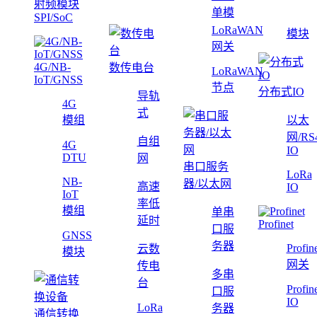
射频模块
单模
SPI/SoC
LoRaWAN
模块
网关
4G/NB-
数传电台
LoRaWAN
IoT/GNSS
节点
分布式IO
导轨
4G
式
模组
以太
网/RS
自组
4G
IO
DTU
网
串口服务
LoRa
NB-
器/以太网
高速
IO
IoT
率低
模组
单串
延时
Profinet
口服
GNSS
务器
Profin
云数
模块
网关
传电
多串
台
Profin
口服
IO
LoRa
务器
通信转换