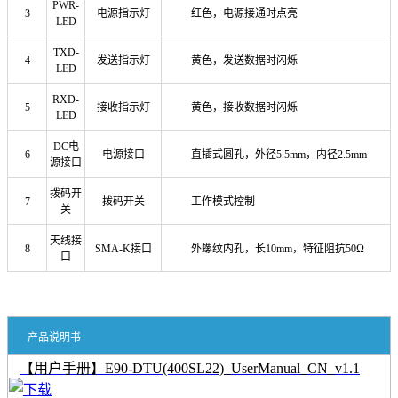
PWR-
3
电源指示灯
红色，电源接通时点亮
LED
TXD-
4
发送指示灯
黄色，发送数据时闪烁
LED
RXD-
5
接收指示灯
黄色，接收数据时闪烁
LED
DC电
6
电源接口
直插式圆孔，外径5.5mm，内径2.5mm
源接口
拨码开
7
拨码开关
工作模式控制
关
天线接
8
SMA-K接口
外螺纹内孔，长10mm，特征阻抗50Ω
口
产品说明书
【用户手册】E90-DTU(400SL22)_UserManual_CN_v1.1