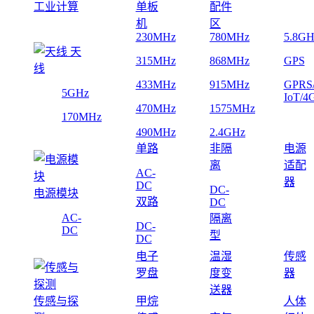
工业计算
单板
配件
机
区
230MHz
780MHz
5.8GH
天
315MHz
868MHz
GPS
线
433MHz
915MHz
GPRS
5GHz
IoT/4
470MHz
1575MHz
170MHz
490MHz
2.4GHz
单路
非隔
电源
离
适配
AC-
器
DC
DC-
电源模块
双路
DC
AC-
隔离
DC-
DC
型
DC
电子
温湿
传感
罗盘
度变
器
送器
传感与探
甲烷
人体