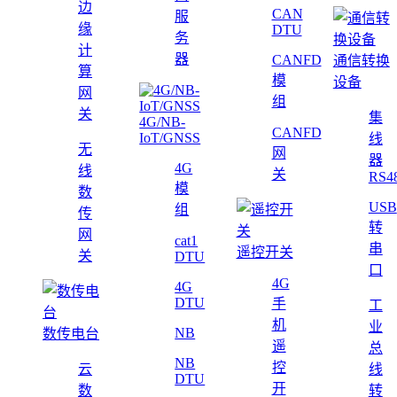
边
CAN
服
缘
DTU
务
计
器
CANFD
通信转换
算
模
设备
网
组
关
集
4G/NB-
CANFD
IoT/GNSS
线
无
网
器
4G
线
关
RS4
模
数
USB
组
传
转
网
cat1
串
遥控开关
关
DTU
口
4G
4G
DTU
手
工
机
业
NB
数传电台
遥
总
NB
控
云
线
DTU
开
数
转