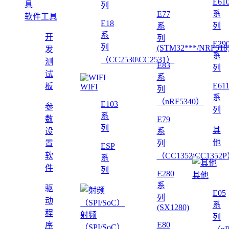
E61
列
系
E77
软件工具
E18
系
列
系
开
列
E29
列
(STM32***/NRF518
发
系
（CC2530\CC2531）
测
E83
列
试
系
E61
板
WIFI
列
系
（nRF5340）
E103
参
列
系
数
E79
列
其
设
系
他
置
列
ESP
软
（CC1352\CC1352
系
件
列
E280
其他
系
驱
E05
列
动
系
(SX1280)
程
射频
列
E80
序
（SPI/SoC）