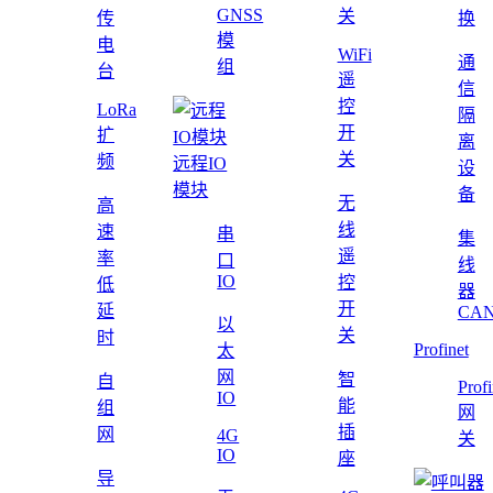
GNSS
关
传
换
模
电
WiFi
通
组
台
遥
信
控
LoRa
隔
开
扩
离
关
频
远程IO
设
模块
备
无
高
线
速
串
集
遥
率
口
线
IO
控
低
器
开
延
CAN
以
关
时
Profinet
太
网
智
自
Profi
IO
能
组
网
插
网
4G
关
IO
座
导