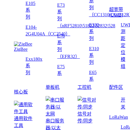
系
E105
E73
列
超宽带
系
系
（CC1310\CC1312
(UWB)
列
列
E330
UW
（nRF52810\51822\52832\528
E104-
系
测
2G4U04A（CC2540）
E76
列
距
系
定
E310
ZigBee
列
位
系
（EFR32）
Exx180x
模
列
系
组
E75
E65
列
系
系
单板机
工控机
配件区
核心板
开
关
信号对
LoRaWan
通用软件
串口服务
传/同步
工具
LoR
器/以太