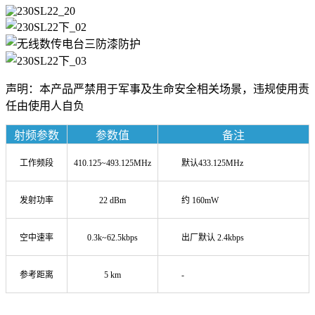
声明：本产品严禁用于军事及生命安全相关场景，违规使用责
任由使用人自负
射频参数
参数值
备注
工作频段
410.125~493.125MHz
默认433.125MHz
发射功率
22 dBm
约 160mW
空中速率
0.3k~62.5kbps
出厂默认 2.4kbps
参考距离
5 km
-