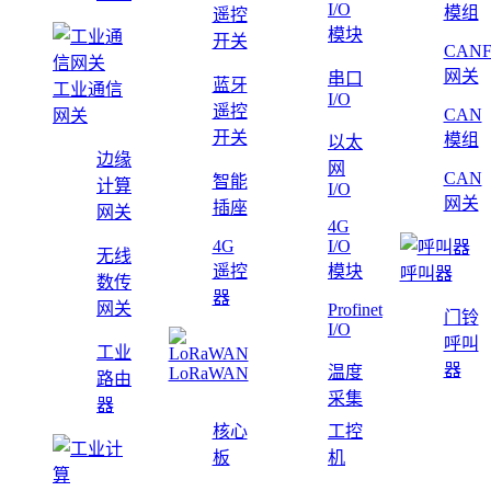
I/O
模组
遥控
模块
开关
CAN
网关
串口
蓝牙
工业通信
I/O
遥控
CAN
网关
开关
模组
以太
边缘
网
CAN
智能
计算
I/O
网关
插座
网关
4G
4G
I/O
无线
遥控
模块
呼叫器
数传
器
网关
Profinet
门铃
I/O
呼叫
工业
器
温度
LoRaWAN
路由
采集
器
核心
工控
板
机