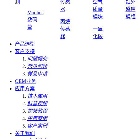
测
传感
空气
红外
器
质量
感应
Modbus
模块
模组
数码
丙烷
管
传感
一氧
器
化碳
产品选型
客户支持
问题提交
常见问题
样品申请
OEM业务
应用方案
技术应用
科普视频
视频教程
应用案例
客户案例
关于我们