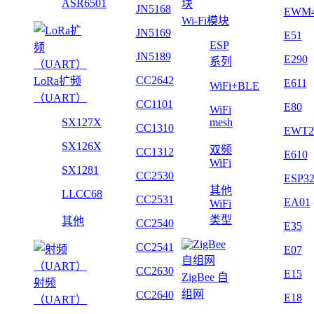
ASR6501
JN5168
EWM
Wi-Fi模块
JN5169
E51
ESP
JN5189
E290
系列
CC2642
LoRa扩频
E611
WiFi+BLE
（UART）
CC1101
E80
WiFi
SX127X
mesh
CC1310
EWT2
SX126X
双频
CC1312
E610
WiFi
SX1281
CC2530
ESP3
其他
LLCC68
CC2531
EA01
WiFi
类型
其他
CC2540
E35
CC2541
E07
CC2630
E15
ZigBee 自
射频
组网
CC2640
E18
（UART）