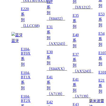
系
（SX1301\SX1302)
列
E27
列
系
（SX1212）
E220
列
E53
系
E35
（SI4432）
系
列
系
列
（LLCC68)
列
E31
系
E54
E40
列
系
系
蓝牙
（AX5243）
列
列
E104-
E30
E10
BT0X
E37
系
系
系
系
列
列
列
列
（SI44XX）
（AX5243）
E10
E104-
BT1X
E41
E41
E21
系
系
系
系
列
列
列
列
（A7139）
（A7139）
E104-
BT2X
毫米波雷
E42
E43