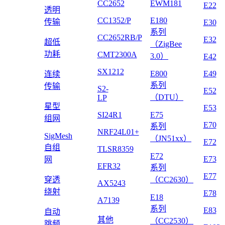
CC2652
EWM181
E22
透明
CC1352/P
E180
传输
E30
系列
CC2652RB/P
E32
超低
（ZigBee
功耗
CMT2300A
3.0）
E42
SX1212
E800
E49
连续
系列
传输
S2-
E52
（DTU）
LP
星型
E53
SI24R1
E75
组网
E70
系列
NRF24L01+
SigMesh
（JN51xx）
E72
自组
TLSR8359
E72
E73
网
EFR32
系列
E77
穿透
（CC2630）
AX5243
绕射
E78
E18
A7139
系列
E83
自动
其他
（CC2530）
跳频