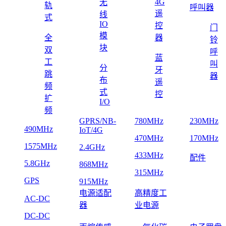
4G
无
轨
呼叫器
遥
线
式
IO
控
门
模
全
器
铃
块
双
呼
蓝
工
叫
分
牙
跳
器
布
遥
频
式
控
扩
I/O
频
GPRS/NB-
780MHz
230MHz
490MHz
IoT/4G
470MHz
170MHz
1575MHz
2.4GHz
433MHz
配件
5.8GHz
868MHz
315MHz
GPS
915MHz
电源适配
高精度工
AC-DC
器
业电源
DC-DC