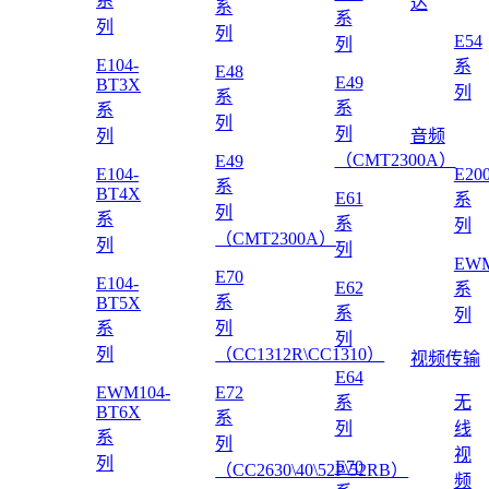
系
达
系
系
列
列
E54
列
E104-
系
E48
E49
BT3X
列
系
系
系
列
列
列
音频
（CMT2300A）
E49
E104-
E20
系
BT4X
E61
系
列
系
系
列
（CMT2300A）
列
列
EWM
E70
E104-
E62
系
系
BT5X
系
列
系
列
列
列
（CC1312R\CC1310）
视频传输
E64
EWM104-
E72
系
无
BT6X
系
列
线
系
列
视
列
E70
（CC2630\40\52P\52RB）
频