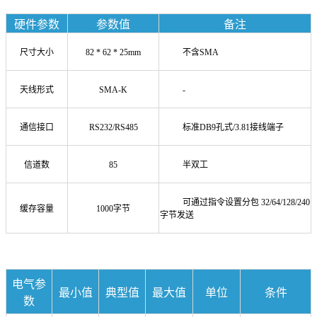
硬件参数
参数值
备注
尺寸大小
82 * 62 * 25mm
不含SMA
天线形式
SMA-K
-
通信接口
RS232/RS485
标准DB9孔式/3.81接线端子
信道数
85
半双工
可通过指令设置分包
32/64/128/240
缓存容量
1000字节
字节发送
电气参
最小值
典型值
最大值
单位
条件
数