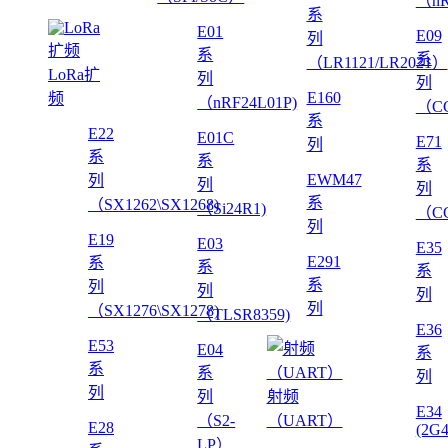
（nR
系
E01
E09
列
系
系
（LR1121/LR2021）
LoRa扩
列
列
E160
频
（nRF24L01P)
（CC
系
E22
E01C
E71
列
系
系
系
EWM47
列
列
列
系
（SX1262\SX1268)
（Si24R1)
（CC
列
E19
E03
E35
E291
系
系
系
系
列
列
列
列
（SX1276\SX1278)
（TLSR8359)
E36
E53
E04
系
系
系
列
列
列
射频
E34
（S2-
（UART）
E28
(2G
LP）