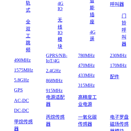
智
轨
4G
呼叫器
能
IO
式
插
门
无
全
座
铃
线
双
呼
4G
IO
工
叫
遥
模
跳
器
块
频
GPRS/NB-
780MHz
230MHz
490MHz
IoT/4G
470MHz
170MHz
1575MHz
2.4GHz
433MHz
配件
5.8GHz
868MHz
315MHz
GPS
915MHz
电源适配
高精度工
AC-DC
器
业电源
DC-DC
丙烷传感
一氧化碳
电子罗盘
甲烷传感
器
传感器
磁场传感
器