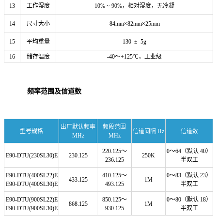
13
工作湿度
10% ~ 90%，相对湿度，无冷凝
14
尺寸大小
84mm×82mm×25mm
15
平均重量
130 ± 5g
16
储存温度
-40～+125℃，工业级
频率范围及信道数
出厂默认频率
频段范围
型号规格
信道间隔 Hz
信道数
MHz
MHz
220.125～
0～64（默认 40）
E90-DTU(230SL30)E
230.125
250K
236.125
半双工
E90-DTU(400SL22)E
410.125～
0～83（默认 23）
433.125
1M
E90-DTU(400SL30)E
493.125
半双工
E90-DTU(900SL22)E
850.125～
0～80（默认 18）
868.125
1M
E90-DTU(900SL30)E
930.125
半双工