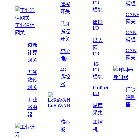
I/O
模组
遥控
模块
开关
CAN
网关
串口
蓝牙
工业通信
I/O
遥控
CAN
网关
开关
模组
以太
边缘
网
CAN
智能
计算
I/O
网关
插座
网关
4G
4G
I/O
无线
遥控
模块
呼叫器
数传
器
网关
Profinet
门铃
I/O
呼叫
工业
器
温度
LoRaWAN
路由
采集
器
核心
工控
板
机