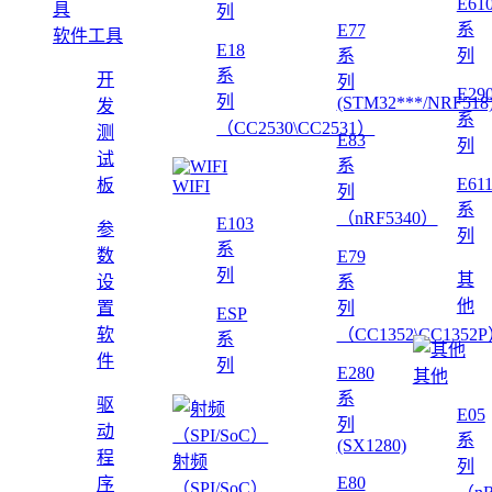
E61
列
系
E77
软件工具
E18
系
列
系
开
列
E29
列
(STM32***/NRF518
发
系
（CC2530\CC2531）
测
E83
列
试
系
E61
板
WIFI
列
系
（nRF5340）
E103
参
列
系
数
E79
列
其
设
系
他
置
列
ESP
软
（CC1352\CC1352
系
件
列
E280
其他
系
驱
E05
列
动
系
(SX1280)
程
射频
列
E80
序
（SPI/SoC）