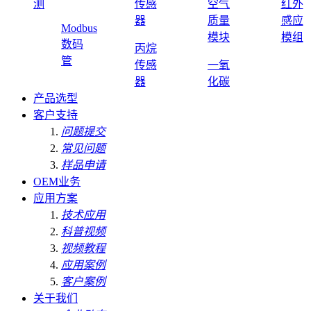
测
传感
空气
红外
器
质量
感应
Modbus
模块
模组
数码
丙烷
管
传感
一氧
器
化碳
产品选型
客户支持
问题提交
常见问题
样品申请
OEM业务
应用方案
技术应用
科普视频
视频教程
应用案例
客户案例
关于我们