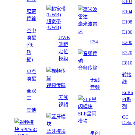
E103
窄带
E104
传输
超宽带
E108
毫米波雷
(UWB)
空中
达
E180
UWB
唤醒
E54
E200
测距
(低
定位
功
E220
模组
耗)
E810
音频传输
单点
转接
唤醒
无线
线
视频传输
音频
全双
EoRa
无线
工
PI系
视频
列
其他
SLE星闪
CC
模块
Debug
蓝牙模块
星闪