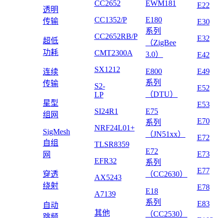
CC2652
EWM181
E22
透明
CC1352/P
E180
传输
E30
系列
CC2652RB/P
E32
超低
（ZigBee
功耗
CMT2300A
3.0）
E42
SX1212
E800
E49
连续
系列
传输
S2-
E52
（DTU）
LP
星型
E53
SI24R1
E75
组网
E70
系列
NRF24L01+
SigMesh
（JN51xx）
E72
自组
TLSR8359
E72
E73
网
EFR32
系列
E77
穿透
（CC2630）
AX5243
绕射
E78
E18
A7139
系列
E83
自动
其他
（CC2530）
跳频