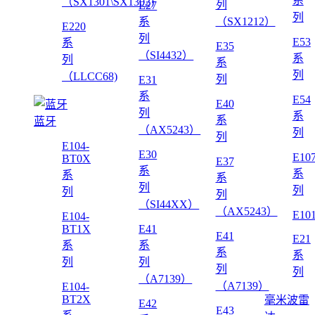
系
（SX1301\SX1302)
列
E27
列
系
（SX1212）
E220
列
E53
系
E35
（SI4432）
系
列
系
列
（LLCC68)
列
E31
系
E54
E40
列
系
系
蓝牙
（AX5243）
列
列
E104-
E30
E10
BT0X
E37
系
系
系
系
列
列
列
列
（SI44XX）
（AX5243）
E10
E104-
BT1X
E41
E41
E21
系
系
系
系
列
列
列
列
（A7139）
（A7139）
E104-
BT2X
毫米波雷
E42
E43