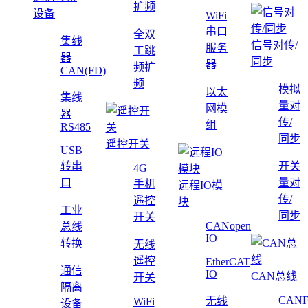
扩频
设备
WiFi
串口
全双
集线
信号对传/
服务
工跳
器
同步
器
频扩
CAN(FD)
频
模拟
以太
集线
量对
网模
器
传/
组
RS485
同步
遥控开关
USB
转串
开关
4G
口
量对
手机
远程IO模
传/
遥控
块
工业
同步
开关
CANopen
总线
IO
转换
无线
遥控
EtherCAT
通信
IO
CAN总线
开关
隔离
CAN
无线
WiFi
设备