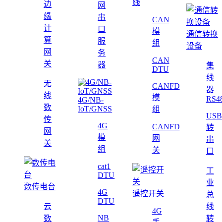
线
边
网
缘
串
CAN
计
口
模
通信转换
算
服
组
设备
网
务
CAN
关
器
集
DTU
线
无
CANFD
器
线
模
RS4
4G/NB-
数
IoT/GNSS
组
USB
传
4G
CANFD
转
网
模
网
串
关
组
关
口
cat1
工
DTU
业
数传电台
4G
遥控开关
总
DTU
云
线
4G
NB
数
转