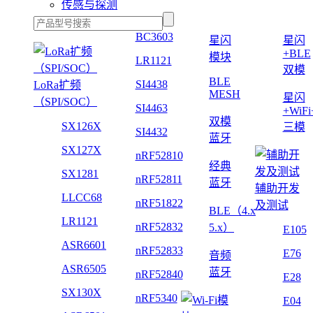
传感与探测
BC3603
星闪
星闪
+BLE
模块
LR1121
双模
BLE
SI4438
LoRa扩频
MESH
星闪
（SPI/SOC）
SI4463
+WiF
双模
SX126X
三模
SI4432
蓝牙
SX127X
nRF52810
经典
SX1281
nRF52811
蓝牙
辅助开发
LLCC68
nRF51822
及测试
BLE（4.x
LR1121
nRF52832
5.x）
E105
ASR6601
nRF52833
E76
音频
ASR6505
蓝牙
nRF52840
E28
SX130X
nRF5340
E04