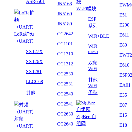
ASR6501
JN5168
EWM
Wi-Fi模块
JN5169
E51
ESP
JN5189
E290
系列
CC2642
LoRa扩频
E611
WiFi+BLE
（UART）
CC1101
E80
WiFi
SX127X
mesh
CC1310
EWT2
SX126X
双频
CC1312
E610
WiFi
SX1281
CC2530
ESP3
其他
LLCC68
CC2531
EA01
WiFi
类型
其他
CC2540
E35
CC2541
E07
CC2630
E15
ZigBee 自
射频
组网
CC2640
E18
（UART）