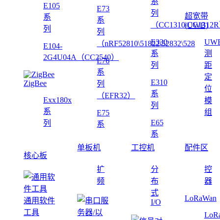
系
E105
E73
列
超宽带
系
系
（CC1310\CC1312
(UWB)
列
列
E330
UW
（nRF52810\51822\52832\528
E104-
系
测
2G4U04A（CC2540）
E76
列
距
系
定
E310
ZigBee
列
位
系
（EFR32）
Exx180x
模
列
系
组
E75
E65
列
系
系
单板机
工控机
配件区
核心板
扩
分
控
频
布
器
式
LoRaWan
通用软件
I/O
工具
LoR