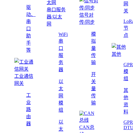
网
驱
串口服务
关
动、
信号对
器/以太
LoR
串
传/同步
网
节
口
模
WiFi
点
助
串
拟
手
口
量
等
其他
服
传
务
输
GPR
器
模
开
工业通信
组
以
关
网关
太
量
其
工
网
传
他
业
模
输
资
路
组
料
由
以
GPR
器
CAN总
DT
太