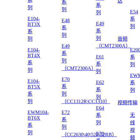
系
达
系
系
列
列
E54
列
E104-
系
E48
E49
BT3X
列
系
系
系
列
列
列
音频
（CMT2300A）
E49
E104-
E20
系
BT4X
E61
系
列
系
系
列
（CMT2300A）
列
列
EWM
E70
E104-
E62
系
系
BT5X
系
列
系
列
列
列
（CC1312R\CC1310）
视频传输
E64
EWM104-
E72
系
无
BT6X
系
列
线
系
列
视
列
E70
（CC2630\40\52P\52RB）
频