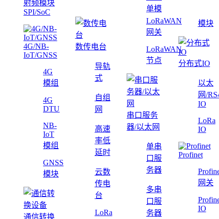
射频模块
单模
SPI/SoC
LoRaWAN
模块
网关
4G/NB-
数传电台
LoRaWAN
IoT/GNSS
节点
分布式IO
导轨
4G
式
模组
以太
网/RS
自组
4G
IO
DTU
网
串口服务
LoRa
NB-
器/以太网
高速
IO
IoT
率低
模组
单串
延时
Profinet
口服
GNSS
务器
Profin
云数
模块
网关
传电
多串
台
Profin
口服
IO
LoRa
务器
通信转换