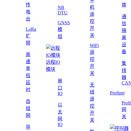
手
传
换
机
NB
电
DTU
遥
通
台
控
GNSS
信
开
LoRa
模
隔
关
扩
组
离
频
设
WiFi
备
遥
高
控
速
远程IO
集
开
率
模块
线
关
低
器
串
延
CAN
无
口
时
线
Profinet
IO
遥
自
Profi
以
控
组
网
太
开
网
关
网
关
IO
导