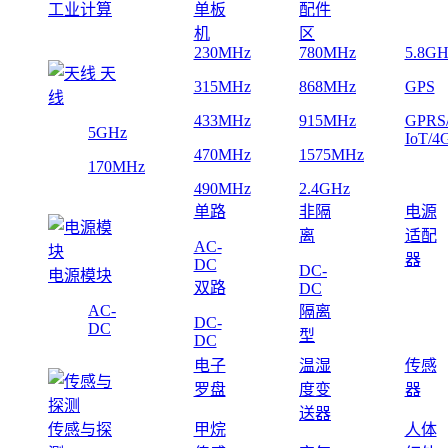
工业计算
单板
配件
机
区
230MHz
780MHz
5.8GH
天
315MHz
868MHz
GPS
线
433MHz
915MHz
GPRS
5GHz
IoT/4
470MHz
1575MHz
170MHz
490MHz
2.4GHz
单路
非隔
电源
离
适配
AC-
器
DC
DC-
电源模块
双路
DC
AC-
隔离
DC-
DC
型
DC
电子
温湿
传感
罗盘
度变
器
送器
传感与探
甲烷
人体