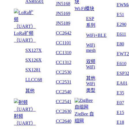
ASR6501
JN5168
EWM
Wi-Fi模块
JN5169
E51
ESP
JN5189
E290
系列
CC2642
LoRa扩频
E611
WiFi+BLE
（UART）
CC1101
E80
WiFi
SX127X
mesh
CC1310
EWT2
SX126X
双频
CC1312
E610
WiFi
SX1281
CC2530
ESP3
其他
LLCC68
CC2531
EA01
WiFi
类型
其他
CC2540
E35
CC2541
E07
CC2630
E15
ZigBee 自
射频
组网
CC2640
E18
（UART）