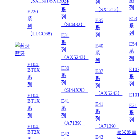
系
（SX1301\SX1302)
列
E27
列
系
（SX1212）
E220
列
E53
系
E35
（SI4432）
系
列
系
列
（LLCC68)
列
E31
系
E54
E40
列
系
系
蓝牙
（AX5243）
列
列
E104-
E30
E10
BT0X
E37
系
系
系
系
列
列
列
列
（SI44XX）
（AX5243）
E10
E104-
BT1X
E41
E41
E21
系
系
系
系
列
列
列
列
（A7139）
（A7139）
E104-
BT2X
毫米波雷
E42
E43