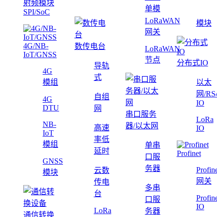
射频模块
单模
SPI/SoC
LoRaWAN
模块
网关
4G/NB-
数传电台
LoRaWAN
IoT/GNSS
节点
分布式IO
导轨
4G
式
模组
以太
网/RS
自组
4G
IO
DTU
网
串口服务
LoRa
NB-
器/以太网
高速
IO
IoT
率低
模组
单串
延时
Profinet
口服
GNSS
务器
Profin
云数
模块
网关
传电
多串
台
Profin
口服
IO
LoRa
务器
通信转换