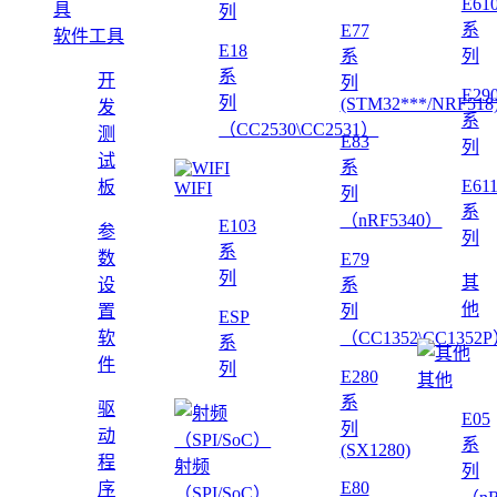
E61
列
系
E77
软件工具
E18
系
列
系
开
列
E29
列
(STM32***/NRF518
发
系
（CC2530\CC2531）
测
E83
列
试
系
E61
板
WIFI
列
系
（nRF5340）
E103
参
列
系
数
E79
列
其
设
系
他
置
列
ESP
软
（CC1352\CC1352
系
件
列
E280
其他
系
驱
E05
列
动
系
(SX1280)
程
射频
列
E80
序
（SPI/SoC）