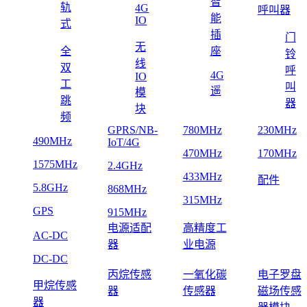
智
轨
4G
呼叫器
能
IO
式
插
门
无
全
座
铃
线
双
呼
4G
IO
工
叫
遥
模
跳
器
块
频
GPRS/NB-
780MHz
230MHz
490MHz
IoT/4G
470MHz
170MHz
1575MHz
2.4GHz
433MHz
配件
5.8GHz
868MHz
315MHz
GPS
915MHz
电源适配
高精度工
AC-DC
器
业电源
DC-DC
丙烷传感
一氧化碳
电子罗盘
甲烷传感
器
传感器
磁场传感
器