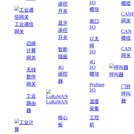
I/O
模组
遥控
模块
开关
CAN
网关
串口
蓝牙
工业通信
I/O
遥控
CAN
网关
开关
模组
以太
边缘
网
CAN
智能
计算
I/O
网关
插座
网关
4G
4G
I/O
无线
遥控
模块
呼叫器
数传
器
网关
Profinet
门铃
I/O
呼叫
工业
器
温度
LoRaWAN
路由
采集
器
核心
工控
板
机