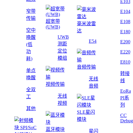
E103
窄带
E104
传输
超宽带
E108
毫米波雷
(UWB)
空中
达
E180
UWB
唤醒
E54
E200
测距
(低
定位
功
E220
模组
耗)
E810
音频传输
单点
转接
唤醒
无线
线
视频传输
音频
全双
EoRa
无线
工
PI系
视频
列
其他
SLE星闪
CC
模块
Debug
蓝牙模块
星闪