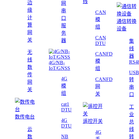
线
边
网
缘
串
CAN
计
口
模
通信转换
算
服
组
设备
网
务
CAN
关
器
集
DTU
线
无
CANFD
器
线
模
RS4
4G/NB-
数
IoT/GNSS
组
USB
传
4G
CANFD
转
网
模
网
串
关
组
关
口
cat1
工
DTU
业
数传电台
4G
遥控开关
总
DTU
云
线
4G
NB
数
转