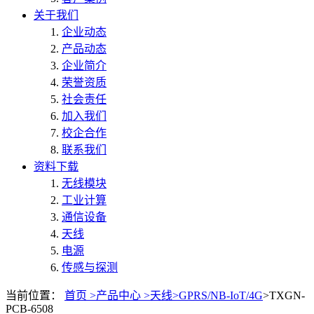
关于我们
企业动态
产品动态
企业简介
荣誉资质
社会责任
加入我们
校企合作
联系我们
资料下载
无线模块
工业计算
通信设备
天线
电源
传感与探测
当前位置：
首页 >
产品中心 >
天线>
GPRS/NB-IoT/4G
>TXGN-
PCB-6508