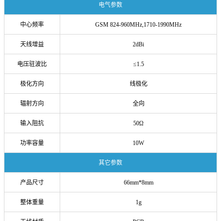
电气参数
中心频率
GSM 824-960MHz,1710-1990MHz
天线增益
2dBi
电压驻波比
≤1.5
极化方向
线极化
辐射方向
全向
输入阻抗
50Ω
功率容量
10W
其它参数
产品尺寸
66mm*8mm
整体重量
1g