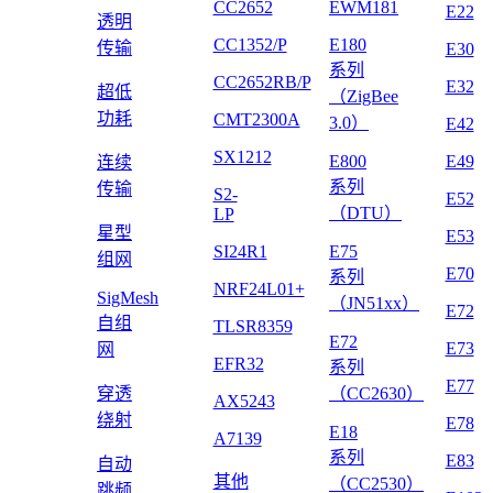
CC2652
EWM181
E22
透明
CC1352/P
E180
传输
E30
系列
CC2652RB/P
E32
超低
（ZigBee
功耗
CMT2300A
3.0）
E42
SX1212
E800
E49
连续
系列
传输
S2-
E52
（DTU）
LP
星型
E53
SI24R1
E75
组网
E70
系列
NRF24L01+
SigMesh
（JN51xx）
E72
自组
TLSR8359
E72
E73
网
EFR32
系列
E77
穿透
（CC2630）
AX5243
绕射
E78
E18
A7139
系列
E83
自动
其他
（CC2530）
跳频