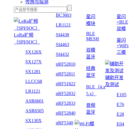
传感与探测
BC3603
星闪
星闪
+BLE
模块
LR1121
双模
BLE
SI4438
LoRa扩频
MESH
星闪
（SPI/SOC）
SI4463
+WiF
双模
SX126X
三模
SI4432
蓝牙
SX127X
nRF52810
经典
SX1281
nRF52811
蓝牙
辅助开发
LLCC68
nRF51822
及测试
BLE（4.x
LR1121
nRF52832
5.x）
E105
ASR6601
nRF52833
E76
音频
ASR6505
蓝牙
nRF52840
E28
SX130X
nRF5340
E04