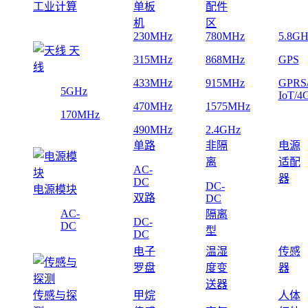
工业计算
单板
配件
机
区
230MHz
780MHz
5.8GH
天
315MHz
868MHz
GPS
线
433MHz
915MHz
GPRS
5GHz
IoT/4
470MHz
1575MHz
170MHz
490MHz
2.4GHz
单路
非隔
电源
离
适配
AC-
器
DC
DC-
电源模块
双路
DC
AC-
隔离
DC-
DC
型
DC
电子
温湿
传感
罗盘
度变
器
送器
传感与探
甲烷
人体