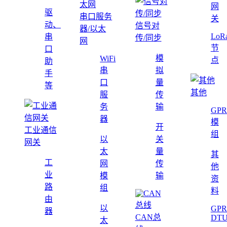
网
驱
串口服务
关
动、
信号对
器/以太
LoR
串
传/同步
网
节
口
模
WiFi
点
助
串
拟
手
口
量
等
其他
服
传
务
输
GPR
器
模
开
工业通信
组
以
关
网关
太
量
其
工
网
传
他
业
模
输
资
路
组
料
由
以
GPR
器
CAN总
DT
太