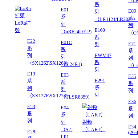
（nR
系
E01
E09
列
系
系
（LR1121/LR2021）
LoRa扩
列
列
E160
频
（nRF24L01P)
（CC
系
E22
E01C
E71
列
系
系
系
EWM47
列
列
列
系
（SX1262\SX1268)
（Si24R1)
（CC
列
E19
E03
E35
E291
系
系
系
系
列
列
列
列
（SX1276\SX1278)
（TLSR8359)
E36
E53
E04
系
系
系
列
列
列
射频
E34
（S2-
（UART）
E28
(2G
LP）