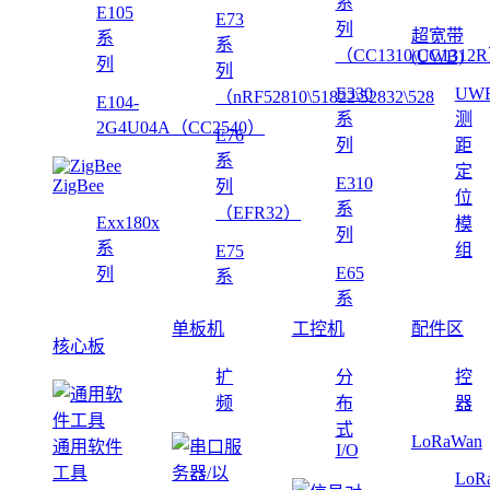
系
E105
E73
列
超宽带
系
系
（CC1310\CC1312
(UWB)
列
列
E330
UW
（nRF52810\51822\52832\528
E104-
系
测
2G4U04A（CC2540）
E76
列
距
系
定
E310
ZigBee
列
位
系
（EFR32）
Exx180x
模
列
系
组
E75
E65
列
系
系
单板机
工控机
配件区
核心板
扩
分
控
频
布
器
式
LoRaWan
通用软件
I/O
工具
LoR