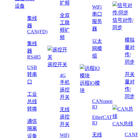
扩频
设备
WiFi
串口
全双
集线
信号对传/
服务
工跳
器
同步
器
频扩
CAN(FD)
频
模拟
以太
集线
量对
网模
器
传/
组
RS485
同步
遥控开关
USB
转串
开关
4G
口
量对
手机
远程IO模
传/
遥控
块
工业
同步
开关
CANopen
总线
IO
转换
无线
遥控
EtherCAT
通信
IO
CAN总线
开关
隔离
CAN
无线
WiFi
设备