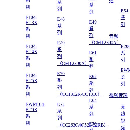
系
达
系
系
列
列
E54
列
E104-
系
E48
E49
BT3X
列
系
系
系
列
列
列
音频
（CMT2300A）
E49
E104-
E20
系
BT4X
E61
系
列
系
系
列
（CMT2300A）
列
列
EWM
E70
E104-
E62
系
系
BT5X
系
列
系
列
列
列
（CC1312R\CC1310）
视频传输
E64
EWM104-
E72
系
无
BT6X
系
列
线
系
列
视
列
E70
（CC2630\40\52P\52RB）
频