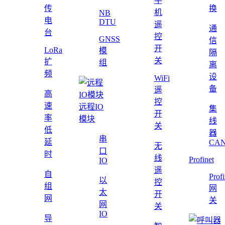
手
传
换
机
NB
电
DTU
遥
通
台
控
GNSS
信
开
LoRa
模
隔
关
扩
组
离
频
设
WiFi
备
遥
高
控
速
远程IO
集
开
率
模块
线
关
低
器
串
延
CAN
无
口
时
线
Profinet
IO
遥
自
Profi
以
控
组
网
太
开
网
关
网
关
IO
导