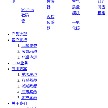
测
传感
空气
红外
器
质量
感应
Modbus
模块
模组
数码
丙烷
管
传感
一氧
器
化碳
产品选型
客户支持
问题提交
常见问题
样品申请
OEM业务
应用方案
技术应用
科普视频
视频教程
应用案例
客户案例
关于我们