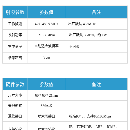
射频参数
参数值
备注
工作频段
425~450.5 MHz
出厂默认 433MHz
发射功率
21~30 dBm
出厂默认 30dBm，
约 1W
自动适应波特率
空中速率
不可调
参考距离
3 km
硬件参数
参数值
备注
尺寸大小
66 * 66 * 21mm
天线形式
SMA-K
通信接口
以太网接口
标准RJ45，支持10/100Mbps
IP、 TCP/UDP、 ARP、 ICMP、
支持协议
以太网协议