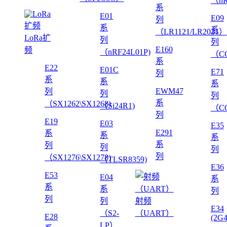
（nR
系
E01
E09
列
系
系
（LR1121/LR2021）
LoRa扩
列
列
E160
频
（nRF24L01P)
（CC
系
E22
E01C
E71
列
系
系
系
EWM47
列
列
列
系
（SX1262\SX1268)
（Si24R1)
（CC
列
E19
E03
E35
E291
系
系
系
系
列
列
列
列
（SX1276\SX1278)
（TLSR8359)
E36
E53
E04
系
系
系
列
列
列
射频
E34
（S2-
（UART）
E28
(2G
LP）