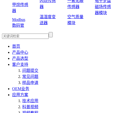
丙烷传感
一氧化碳
电子罗盘
甲烷传感
器
传感器
磁场传感
器
器模块
温湿度变
空气质量
Modbus
送器
模块
数码管
首页
产品中心
产品选型
客户支持
问题提交
常见问题
样品申请
OEM业务
应用方案
技术应用
科普视频
视频教程