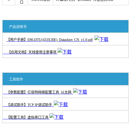
口
产品说明书
【用户手册】E90-DTU(433X30E)_Datasheet_CN_v1.0.pdf
【应用文档】天线使用注意事项
工具软件
【参数配置】亿佰特网络配置工具_以太网
【调试助手】TCP IP调试助手
【配置工具】虚拟串口工具