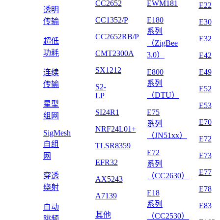
CC2652
EWM181
E22
透明
CC1352/P
E180
传输
E30
系列
CC2652RB/P
E32
超低
（ZigBee
功耗
CMT2300A
3.0）
E42
SX1212
E800
E49
连续
系列
传输
S2-
E52
（DTU）
LP
星型
E53
SI24R1
E75
组网
E70
系列
NRF24L01+
SigMesh
（JN51xx）
E72
自组
TLSR8359
E72
E73
网
EFR32
系列
E77
穿透
（CC2630）
AX5243
绕射
E78
E18
A7139
系列
E83
自动
其他
（CC2530）
跳频