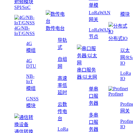
射频模块
单模
SPI/SoC
LoRaWAN
模块
网关
4G/NB-
数传电台
LoRaWAN
IoT/GNSS
节点
分布式IO
导轨
4G
式
模组
以太
网/RS
自组
4G
IO
DTU
网
串口服务
LoRa
NB-
器/以太网
高速
IO
IoT
率低
模组
单串
延时
Profinet
口服
GNSS
务器
Profin
云数
模块
网关
传电
多串
台
Profin
口服
IO
LoRa
务器
通信转换