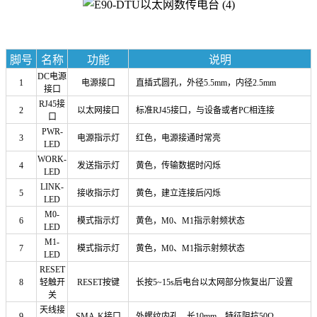
脚号
名称
功能
说明
DC
电源
1
电源接口
直插式圆孔，外径
5.5mm
，内径
2.5mm
接口
RJ45
接
2
以太网接口
标准
RJ45
接口，与设备或者
PC
相连接
口
PWR-
3
电源指示灯
红色，电源接通时常亮
LED
WORK-
4
发送指示灯
黄色，传输数据时闪烁
LED
LINK-
5
接收指示灯
黄色，建立连接后闪烁
LED
M0-
6
模式指示灯
黄色，
M0
、
M1
指示射频状态
LED
M1-
7
模式指示灯
黄色，
M0
、
M1
指示射频状态
LED
RESET
8
轻触开
RESET
按键
长按
5~15s
后电台以太网部分恢复出厂设置
关
天线接
9
SMA-K接口
外螺纹内孔，长10mm，特征阻抗50Ω