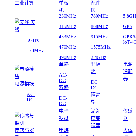
工业计算
单板
配件
机
区
230MHz
780MHz
5.8GH
天
315MHz
868MHz
GPS
线
433MHz
915MHz
GPRS
5GHz
IoT/4
470MHz
1575MHz
170MHz
490MHz
2.4GHz
单路
非隔
电源
离
适配
AC-
器
DC
DC-
电源模块
双路
DC
AC-
隔离
DC-
DC
型
DC
电子
温湿
传感
罗盘
度变
器
送器
传感与探
甲烷
人体