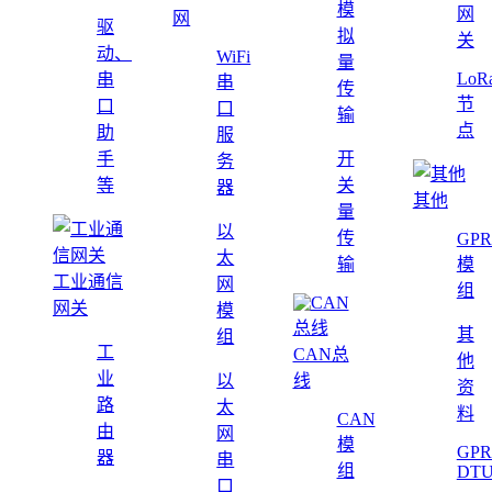
模
网
网
驱
拟
关
动、
WiFi
量
LoR
串
串
传
节
口
口
输
点
助
服
手
开
务
等
关
器
其他
量
以
传
GPR
太
输
模
工业通信
网
组
网关
模
其
组
工
CAN总
他
业
以
线
资
路
太
料
CAN
由
网
模
GPR
器
串
组
DT
口