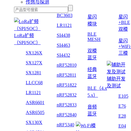
传感与探测
BC3603
星闪
星闪
+BLE
模块
LR1121
双模
BLE
SI4438
LoRa扩频
MESH
星闪
（SPI/SOC）
SI4463
+WiF
双模
SX126X
三模
SI4432
蓝牙
SX127X
nRF52810
经典
SX1281
nRF52811
蓝牙
辅助开发
LLCC68
nRF51822
及测试
BLE（4.x
LR1121
nRF52832
5.x）
E105
ASR6601
nRF52833
E76
音频
ASR6505
蓝牙
nRF52840
E28
SX130X
nRF5340
E04