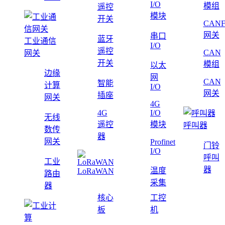
I/O
模组
遥控
模块
开关
CAN
网关
串口
蓝牙
工业通信
I/O
遥控
CAN
网关
开关
模组
以太
边缘
网
CAN
智能
计算
I/O
网关
插座
网关
4G
4G
I/O
无线
遥控
模块
呼叫器
数传
器
网关
Profinet
门铃
I/O
呼叫
工业
器
温度
LoRaWAN
路由
采集
器
核心
工控
板
机