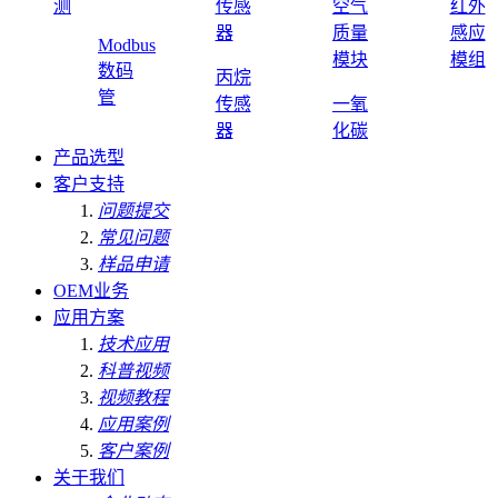
测
传感
空气
红外
器
质量
感应
Modbus
模块
模组
数码
丙烷
管
传感
一氧
器
化碳
产品选型
客户支持
问题提交
常见问题
样品申请
OEM业务
应用方案
技术应用
科普视频
视频教程
应用案例
客户案例
关于我们