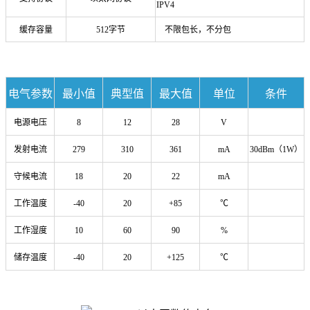
IPV4
缓存容量
512
字节
不限包长，不分包
电气参数
最小值
典型值
最大值
单位
条件
电源电压
8
12
28
V
发射电流
279
310
361
mA
30dBm（1W）
守候电流
18
20
22
mA
工作温度
-40
20
+85
℃
工作湿度
10
60
90
%
储存温度
-40
20
+125
℃