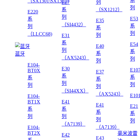
系
（SX1301\SX1302)
列
E27
列
系
（SX1212）
E220
列
E53
系
E35
（SI4432）
系
列
系
列
（LLCC68)
列
E31
系
E54
E40
列
系
系
蓝牙
（AX5243）
列
列
E104-
E30
E10
BT0X
E37
系
系
系
系
列
列
列
列
（SI44XX）
（AX5243）
E10
E104-
BT1X
E41
E41
E21
系
系
系
系
列
列
列
列
（A7139）
（A7139）
E104-
BT2X
毫米波雷
E42
E43