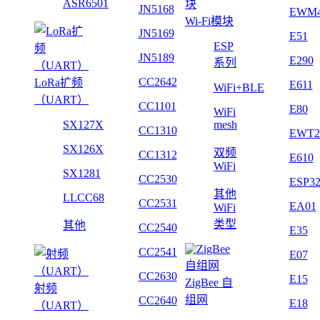
ASR6501
JN5168
EWM
Wi-Fi模块
JN5169
E51
ESP
JN5189
E290
系列
CC2642
LoRa扩频
E611
WiFi+BLE
（UART）
CC1101
E80
WiFi
SX127X
mesh
CC1310
EWT2
SX126X
双频
CC1312
E610
WiFi
SX1281
CC2530
ESP3
其他
LLCC68
CC2531
EA01
WiFi
类型
其他
CC2540
E35
CC2541
E07
CC2630
E15
ZigBee 自
射频
组网
CC2640
E18
（UART）