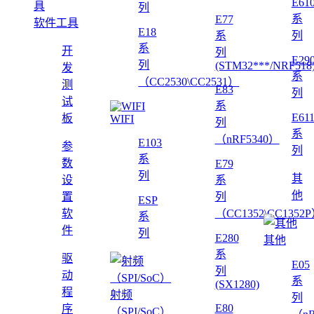
E61
列
系
E77
软件工具
E18
系
列
系
开
列
E29
列
(STM32***/NRF518
发
系
（CC2530\CC2531）
测
E83
列
试
系
E61
板
WIFI
列
系
（nRF5340）
E103
参
列
系
数
E79
列
其
设
系
他
置
列
ESP
软
（CC1352\CC1352
系
件
列
E280
其他
系
驱
E05
列
动
系
(SX1280)
程
射频
列
E80
序
（SPI/SoC）