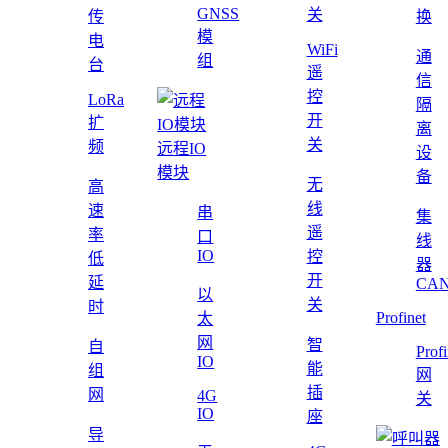
GNSS
关
传
换
模
电
WiFi
通
组
台
遥
信
控
LoRa
隔
开
扩
离
关
频
远程IO
设
模块
备
无
高
线
速
串
集
遥
率
口
线
IO
控
低
器
开
延
CAN
以
关
时
Profinet
太
网
智
自
Profi
IO
能
组
网
插
网
4G
关
IO
座
导