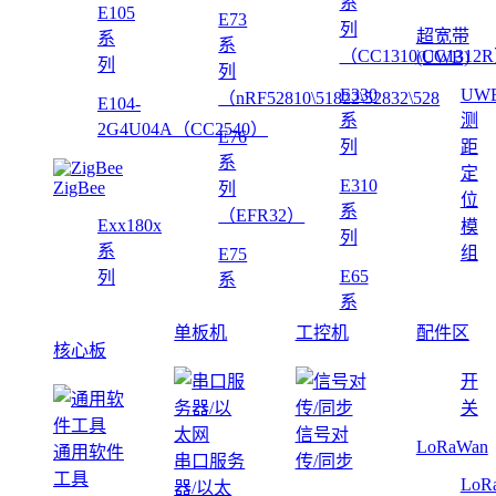
系
E105
E73
列
超宽带
系
系
（CC1310\CC1312
(UWB)
列
列
E330
UW
（nRF52810\51822\52832\528
E104-
系
测
2G4U04A（CC2540）
E76
列
距
系
定
E310
ZigBee
列
位
系
（EFR32）
Exx180x
模
列
系
组
E75
E65
列
系
系
单板机
工控机
配件区
核心板
开
关
信号对
LoRaWan
通用软件
串口服务
传/同步
工具
LoR
器/以太