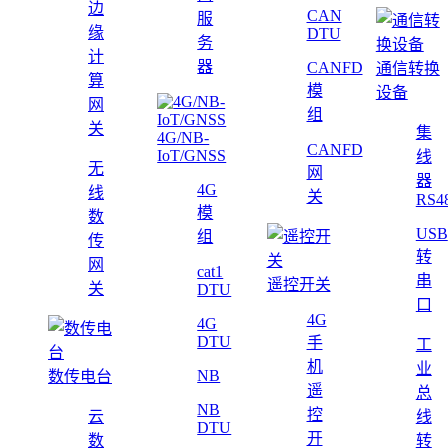
边
CAN
服
缘
DTU
务
计
器
CANFD
通信转换
算
模
设备
网
组
关
集
4G/NB-
CANFD
IoT/GNSS
线
无
网
器
4G
线
关
RS4
模
数
USB
组
传
转
网
cat1
串
遥控开关
关
DTU
口
4G
4G
DTU
手
工
机
业
NB
数传电台
遥
总
NB
控
云
线
DTU
开
数
转