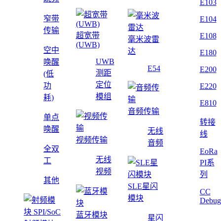
E103
窄带
E104
传输
超宽带
E108
毫米波雷
(UWB)
空中
达
E180
UWB
唤醒
E54
E200
测距
(低
定位
功
E220
模组
耗)
E810
音频传输
单点
转接
唤醒
无线
线
视频传输
音频
全双
EoRa
无线
工
PI系
视频
列
其他
SLE星闪
CC
模块
Debug
蓝牙模块
星闪