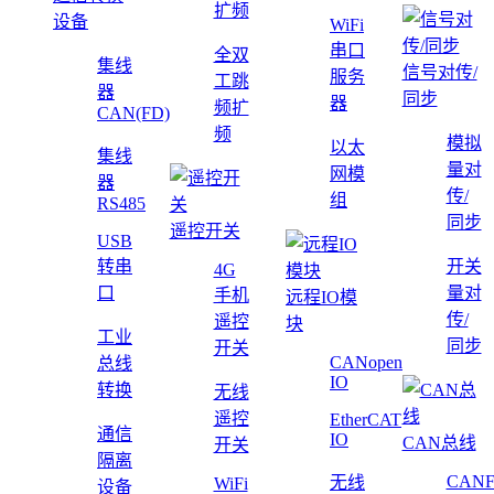
扩频
设备
WiFi
串口
全双
集线
信号对传/
服务
工跳
器
同步
器
频扩
CAN(FD)
频
模拟
以太
集线
量对
网模
器
传/
组
RS485
同步
遥控开关
USB
转串
开关
4G
口
量对
手机
远程IO模
传/
遥控
块
工业
同步
开关
CANopen
总线
IO
转换
无线
遥控
EtherCAT
通信
IO
CAN总线
开关
隔离
CAN
无线
WiFi
设备