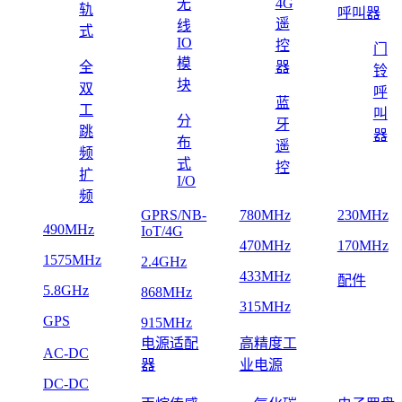
4G
无
轨
呼叫器
遥
线
式
IO
控
门
模
全
器
铃
块
双
呼
蓝
工
叫
分
牙
跳
器
布
遥
频
式
控
扩
I/O
频
GPRS/NB-
780MHz
230MHz
490MHz
IoT/4G
470MHz
170MHz
1575MHz
2.4GHz
433MHz
配件
5.8GHz
868MHz
315MHz
GPS
915MHz
电源适配
高精度工
AC-DC
器
业电源
DC-DC