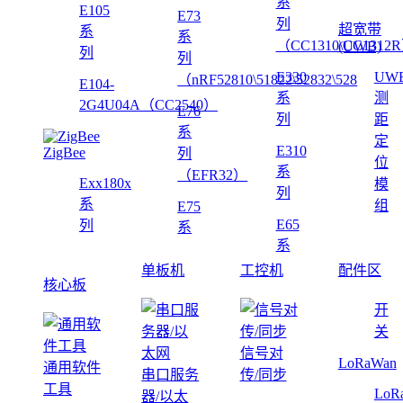
系
E105
E73
列
超宽带
系
系
（CC1310\CC1312
(UWB)
列
列
E330
UW
（nRF52810\51822\52832\528
E104-
系
测
2G4U04A（CC2540）
E76
列
距
系
定
E310
ZigBee
列
位
系
（EFR32）
Exx180x
模
列
系
组
E75
E65
列
系
系
单板机
工控机
配件区
核心板
开
关
信号对
LoRaWan
通用软件
串口服务
传/同步
工具
LoR
器/以太