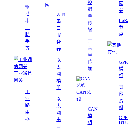
模
网
网
驱
拟
关
动、
WiFi
量
LoR
串
串
传
节
口
口
输
点
助
服
手
开
务
等
关
器
其他
量
以
传
GPR
太
输
模
工业通信
网
组
网关
模
其
组
工
CAN总
他
业
以
线
资
路
太
料
CAN
由
网
模
GPR
器
串
组
DT
口