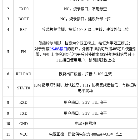
2
TXD0
NC，烧录接口，不用悬空
3
BOOT
NC，烧录接口，建议外部上拉
4
RST
接芯片复位脚，拉低 100uS 以上生效，建议外部上拉
使能控制引脚，拉高为全双工模式，拉低为半双工模式；
对于外接
RS485接口
的用户，外部下拉后可外接485芯片使能引
5
EN
脚，模组上电检测到低电平后对外输出485使能控制信号对于
TTL接口使用用户，该引脚建议上拉
6
RELOAD
恢复出厂设置，拉低 5~10S 生效
10M 指示灯引脚，默认拉高，PHY 协商完成后拉低，有数据时
7
STATE0
电平跳动
8
RXD
用户串口，3.3V TTL 电平
9
TXD
用户串口，3.3V TTL 电平
10
GND
电源+信号地
11
VCC
电源正极，建议供电能力 400mA@3.3V 以上