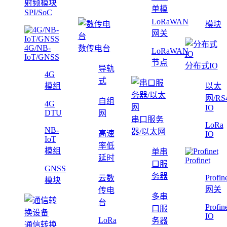
射频模块
单模
SPI/SoC
LoRaWAN
模块
网关
4G/NB-
数传电台
LoRaWAN
IoT/GNSS
节点
分布式IO
导轨
4G
式
模组
以太
网/RS
自组
4G
IO
DTU
网
串口服务
LoRa
NB-
器/以太网
高速
IO
IoT
率低
模组
单串
延时
Profinet
口服
GNSS
务器
Profin
云数
模块
网关
传电
多串
台
Profin
口服
IO
LoRa
务器
通信转换