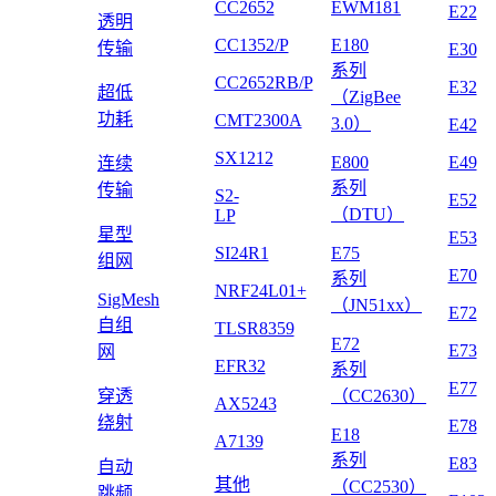
CC2652
EWM181
E22
透明
CC1352/P
E180
传输
E30
系列
CC2652RB/P
E32
超低
（ZigBee
功耗
CMT2300A
3.0）
E42
SX1212
E800
E49
连续
系列
传输
S2-
E52
（DTU）
LP
星型
E53
SI24R1
E75
组网
E70
系列
NRF24L01+
SigMesh
（JN51xx）
E72
自组
TLSR8359
E72
E73
网
EFR32
系列
E77
穿透
（CC2630）
AX5243
绕射
E78
E18
A7139
系列
E83
自动
其他
（CC2530）
跳频