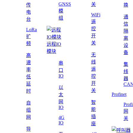
GNSS
关
传
换
模
电
WiFi
通
组
台
遥
信
控
LoRa
隔
开
扩
离
关
频
远程IO
设
模块
备
无
高
线
速
串
集
遥
率
口
线
IO
控
低
器
开
延
CAN
以
关
时
Profinet
太
网
智
自
Profi
IO
能
组
网
插
网
4G
关
IO
座
导