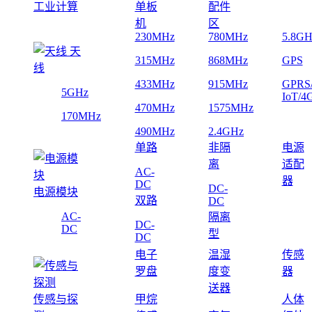
工业计算
单板
配件
机
区
230MHz
780MHz
5.8GH
天
315MHz
868MHz
GPS
线
433MHz
915MHz
GPRS
5GHz
IoT/4
470MHz
1575MHz
170MHz
490MHz
2.4GHz
单路
非隔
电源
离
适配
AC-
器
DC
DC-
电源模块
双路
DC
AC-
隔离
DC-
DC
型
DC
电子
温湿
传感
罗盘
度变
器
送器
传感与探
甲烷
人体