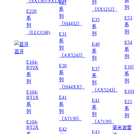
系
（SX1301\SX1302)
列
E27
列
系
（SX1212）
E220
列
E53
系
E35
（SI4432）
系
列
系
列
（LLCC68)
列
E31
系
E54
E40
列
系
系
蓝牙
（AX5243）
列
列
E104-
E30
E10
BT0X
E37
系
系
系
系
列
列
列
列
（SI44XX）
（AX5243）
E10
E104-
BT1X
E41
E41
E21
系
系
系
系
列
列
列
列
（A7139）
（A7139）
E104-
BT2X
毫米波雷
E42
E43