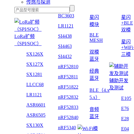
传感与探测
BC3603
星闪
星闪
+BLE
模块
LR1121
双模
BLE
SI4438
LoRa扩频
MESH
星闪
（SPI/SOC）
SI4463
+WiF
双模
SX126X
三模
SI4432
蓝牙
SX127X
nRF52810
经典
SX1281
nRF52811
蓝牙
辅助开发
LLCC68
nRF51822
及测试
BLE（4.x
LR1121
nRF52832
5.x）
E105
ASR6601
nRF52833
E76
音频
ASR6505
蓝牙
nRF52840
E28
SX130X
nRF5340
E04