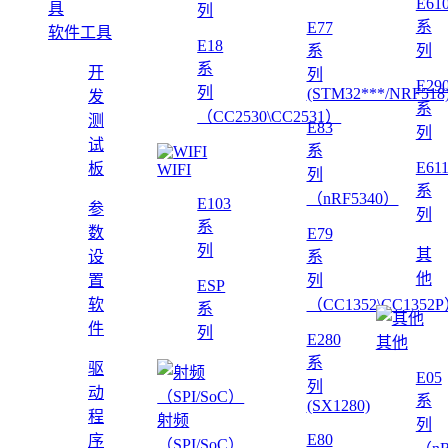
E61
列
系
E77
软件工具
E18
系
列
系
开
列
E29
列
(STM32***/NRF518
发
系
（CC2530\CC2531）
测
E83
列
试
系
E61
板
WIFI
列
系
（nRF5340）
E103
参
列
系
数
E79
列
其
设
系
他
置
列
ESP
软
（CC1352\CC1352
系
件
列
E280
其他
系
驱
E05
列
动
系
(SX1280)
程
射频
列
E80
序
（SPI/SoC）