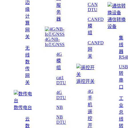
边
CAN
服
缘
DTU
务
计
器
CANFD
通信转换
算
模
设备
网
组
关
集
4G/NB-
CANFD
IoT/GNSS
线
无
网
器
4G
线
关
RS4
模
数
USB
组
传
转
网
cat1
串
遥控开关
关
DTU
口
4G
4G
DTU
手
工
机
业
NB
数传电台
遥
总
NB
控
云
线
DTU
开
数
转