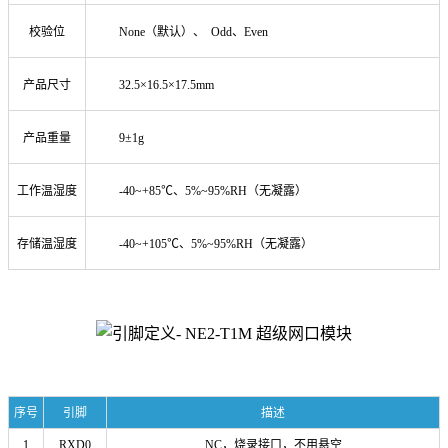
校验位
None（默认）、 Odd、Even
产品尺寸
32.5×16.5×17.5mm
产品重量
9±1g
工作温湿度
-40~+85℃、5%~95%RH（无凝露）
存储温湿度
-40~+105℃、5%~95%RH（无凝露）
序号
引脚
描述
1
RXD0
NC，烧录接口，不用悬空