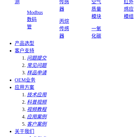
测
传感
空气
红外
器
质量
感应
Modbus
模块
模组
数码
丙烷
管
传感
一氧
器
化碳
产品选型
客户支持
问题提交
常见问题
样品申请
OEM业务
应用方案
技术应用
科普视频
视频教程
应用案例
客户案例
关于我们