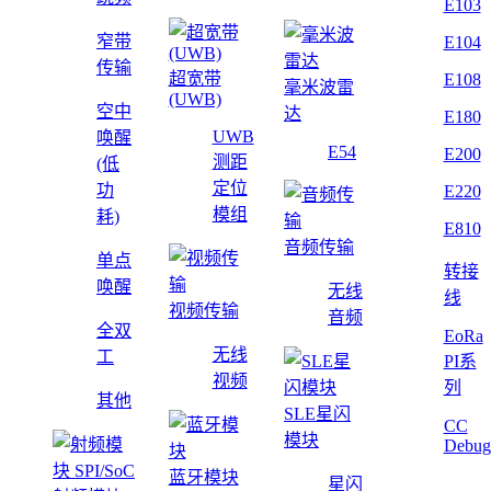
E103
窄带
E104
传输
超宽带
E108
毫米波雷
(UWB)
空中
达
E180
UWB
唤醒
E54
E200
测距
(低
定位
功
E220
模组
耗)
E810
音频传输
单点
转接
唤醒
无线
线
视频传输
音频
全双
EoRa
无线
工
PI系
视频
列
其他
SLE星闪
CC
模块
Debug
蓝牙模块
星闪