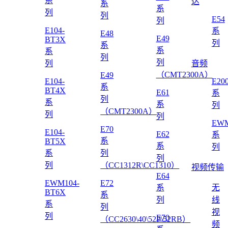
系
达
系
系
列
列
E54
列
E104-
系
E48
E49
BT3X
列
系
系
系
列
列
列
音频
（CMT2300A）
E49
E104-
E20
系
BT4X
E61
系
列
系
系
列
（CMT2300A）
列
列
EWM
E70
E104-
E62
系
系
BT5X
系
列
系
列
列
列
（CC1312R\CC1310）
视频传输
E64
EWM104-
E72
系
无
BT6X
系
列
线
系
列
视
列
E70
（CC2630\40\52P\52RB）
频