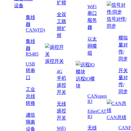
扩频
设备
WiFi
串口
全双
集线
信号对传/
服务
工跳
器
同步
器
频扩
CAN(FD)
频
模拟
以太
集线
量对
网模
器
传/
组
RS485
同步
遥控开关
USB
转串
开关
4G
口
量对
手机
远程IO模
传/
遥控
块
工业
同步
开关
CANopen
总线
IO
转换
无线
遥控
EtherCAT
通信
IO
CAN总线
开关
隔离
CAN
无线
WiFi
设备