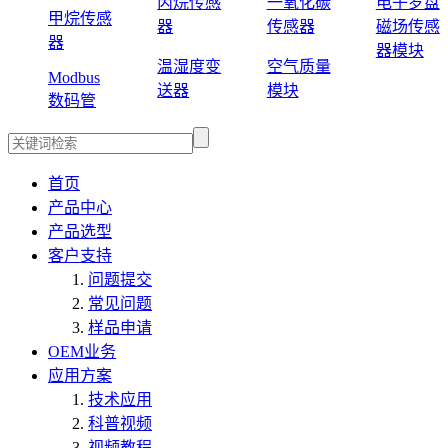
丙烷传感
一氧化碳
电子罗盘
甲烷传感
器
传感器
磁场传感
器
器模块
温湿度变
空气质量
Modbus
送器
模块
数码管
首页
产品中心
产品选型
客户支持
问题提交
常见问题
样品申请
OEM业务
应用方案
技术应用
科普视频
视频教程