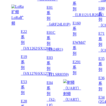
（nR
系
E01
E09
列
系
系
（LR1121/LR2021）
LoRa扩
列
列
E160
频
（nRF24L01P)
（CC
系
E22
E01C
E71
列
系
系
系
EWM47
列
列
列
系
（SX1262\SX1268)
（Si24R1)
（CC
列
E19
E03
E35
E291
系
系
系
系
列
列
列
列
（SX1276\SX1278)
（TLSR8359)
E36
E53
E04
系
系
系
列
列
列
射频
E34
（S2-
（UART）
E28
(2G
LP）