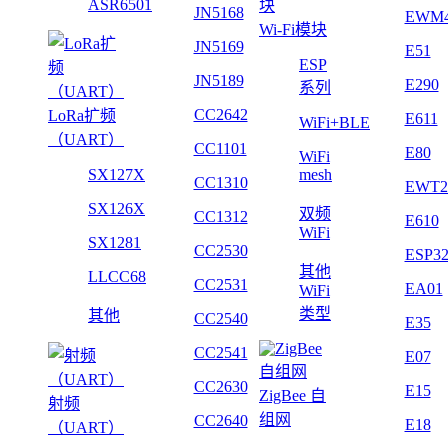
ASR6501
JN5168
EWM
Wi-Fi模块
JN5169
E51
ESP
JN5189
E290
系列
CC2642
LoRa扩频
E611
WiFi+BLE
（UART）
CC1101
E80
WiFi
SX127X
mesh
CC1310
EWT2
SX126X
双频
CC1312
E610
WiFi
SX1281
CC2530
ESP3
其他
LLCC68
CC2531
EA01
WiFi
类型
其他
CC2540
E35
CC2541
E07
CC2630
E15
ZigBee 自
射频
组网
CC2640
E18
（UART）