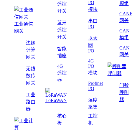
I/O
模组
遥控
模块
开关
CAN
网关
串口
蓝牙
工业通信
I/O
遥控
CAN
网关
开关
模组
以太
边缘
网
CAN
智能
计算
I/O
网关
插座
网关
4G
4G
I/O
无线
遥控
模块
呼叫器
数传
器
网关
Profinet
门铃
I/O
呼叫
工业
器
温度
LoRaWAN
路由
采集
器
核心
工控
板
机