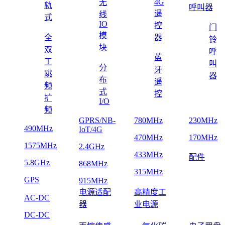
4G
无
轨
呼叫器
遥
线
式
IO
控
门
模
全
器
铃
块
双
呼
蓝
工
叫
分
牙
跳
器
布
遥
频
式
控
扩
I/O
频
GPRS/NB-
780MHz
230MHz
490MHz
IoT/4G
470MHz
170MHz
1575MHz
2.4GHz
433MHz
配件
5.8GHz
868MHz
315MHz
GPS
915MHz
电源适配
高精度工
AC-DC
器
业电源
DC-DC