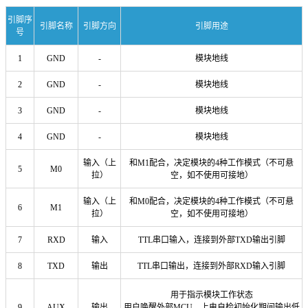
引脚序
引脚名称
引脚方向
引脚用途
号
1
GND
-
模块地线
2
GND
-
模块地线
3
GND
-
模块地线
4
GND
-
模块地线
输入（上
和M1配合，决定模块的4种工作模式（不可悬
5
M0
拉）
空，如不使用可接地）
输入（上
和M0配合，决定模块的4种工作模式（不可悬
6
M1
拉）
空，如不使用可接地）
7
RXD
输入
TTL串口输入，连接到外部TXD输出引脚
8
TXD
输出
TTL串口输出，连接到外部RXD输入引脚
用于指示模块工作状态
9
AUX
输出
用户唤醒外部MCU，上电自检初始化期间输出低