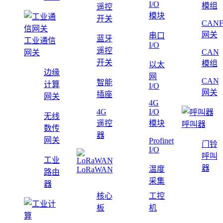
I/O
模组
遥控
模块
开关
CAN
网关
串口
蓝牙
工业通信
I/O
遥控
CAN
网关
开关
模组
以太
边缘
网
CAN
智能
计算
I/O
网关
插座
网关
4G
4G
I/O
无线
遥控
模块
呼叫器
数传
器
网关
Profinet
门铃
I/O
呼叫
工业
器
温度
LoRaWAN
路由
采集
器
核心
工控
板
机