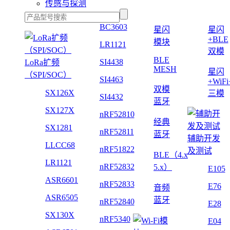
传感与探测
BC3603
星闪
星闪
+BLE
模块
LR1121
双模
BLE
SI4438
LoRa扩频
MESH
星闪
（SPI/SOC）
SI4463
+WiF
双模
SX126X
三模
SI4432
蓝牙
SX127X
nRF52810
经典
SX1281
nRF52811
蓝牙
辅助开发
LLCC68
nRF51822
及测试
BLE（4.x
LR1121
nRF52832
5.x）
E105
ASR6601
nRF52833
E76
音频
ASR6505
蓝牙
nRF52840
E28
SX130X
nRF5340
E04