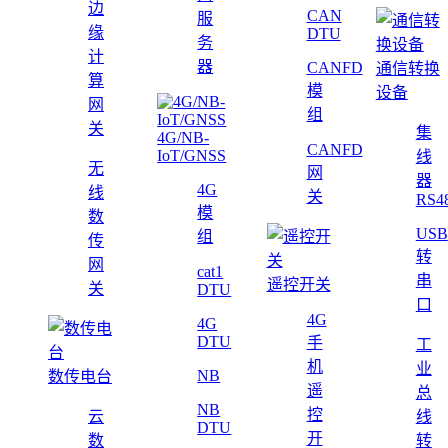
边
CAN
服
缘
DTU
务
计
器
CANFD
通信转换
算
模
设备
网
组
关
集
4G/NB-
CANFD
IoT/GNSS
线
无
网
器
4G
线
关
RS4
模
数
USB
组
传
转
网
cat1
串
遥控开关
关
DTU
口
4G
4G
DTU
手
工
机
业
NB
数传电台
遥
总
NB
控
云
线
DTU
开
数
转