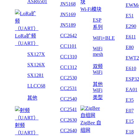
ASR6501
JN5168
EWM
Wi-Fi模块
JN5169
E51
ESP
JN5189
E290
系列
CC2642
LoRa扩频
E611
WiFi+BLE
（UART）
CC1101
E80
WiFi
SX127X
mesh
CC1310
EWT2
SX126X
双频
CC1312
E610
WiFi
SX1281
CC2530
ESP3
其他
LLCC68
CC2531
EA01
WiFi
类型
其他
CC2540
E35
CC2541
E07
CC2630
E15
ZigBee 自
射频
组网
CC2640
E18
（UART）