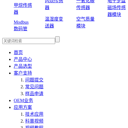
丙烷传感
一氧化碳
电子罗盘
甲烷传感
器
传感器
磁场传感
器
器模块
温湿度变
空气质量
Modbus
送器
模块
数码管
首页
产品中心
产品选型
客户支持
问题提交
常见问题
样品申请
OEM业务
应用方案
技术应用
科普视频
视频教程