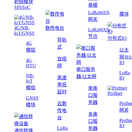
射频模块
单模
SPI/SoC
LoRaWAN
模块
网关
4G/NB-
数传电台
LoRaWAN
IoT/GNSS
节点
分布式IO
导轨
4G
式
模组
以太
网/RS
自组
4G
IO
DTU
网
串口服务
LoRa
NB-
器/以太网
高速
IO
IoT
率低
模组
单串
延时
Profinet
口服
GNSS
务器
Profin
云数
模块
网关
传电
多串
台
Profin
口服
IO
LoRa
务器
通信转换