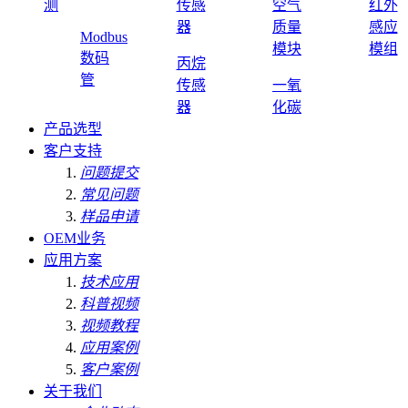
测
传感
空气
红外
器
质量
感应
Modbus
模块
模组
数码
丙烷
管
传感
一氧
器
化碳
产品选型
客户支持
问题提交
常见问题
样品申请
OEM业务
应用方案
技术应用
科普视频
视频教程
应用案例
客户案例
关于我们