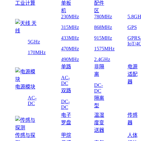
工业计算
单板
配件
机
区
230MHz
780MHz
5.8GH
天
315MHz
868MHz
GPS
线
433MHz
915MHz
GPRS
5GHz
IoT/4
470MHz
1575MHz
170MHz
490MHz
2.4GHz
单路
非隔
电源
离
适配
AC-
器
DC
DC-
电源模块
双路
DC
AC-
隔离
DC-
DC
型
DC
电子
温湿
传感
罗盘
度变
器
送器
传感与探
甲烷
人体