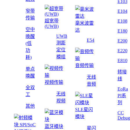
E103
窄带
E104
传输
超宽带
E108
毫米波雷
(UWB)
空中
达
E180
UWB
唤醒
E54
E200
测距
(低
定位
功
E220
模组
耗)
E810
音频传输
单点
转接
唤醒
无线
线
视频传输
音频
全双
EoRa
无线
工
PI系
视频
列
其他
SLE星闪
CC
模块
Debug
蓝牙模块
星闪