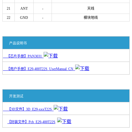
21
ANT
-
天线
22
GND
-
模块地线
产品说明书
【芯片手册】PAN3031
【用户手册】E29-400T22S_UserManual_CN
开发测试
【3D文件】3D_E29-xxxT22S
【封装文件】Pcb_E29-400T22S