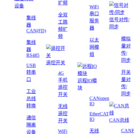
扩频
设备
WiFi
串口
全双
集线
信号对传/
服务
工跳
器
同步
器
频扩
CAN(FD)
频
模拟
以太
集线
量对
网模
器
传/
组
RS485
同步
遥控开关
USB
转串
开关
4G
口
量对
手机
远程IO模
传/
遥控
块
工业
同步
开关
CANopen
总线
IO
转换
无线
遥控
EtherCAT
通信
IO
CAN总线
开关
隔离
CAN
无线
WiFi
设备