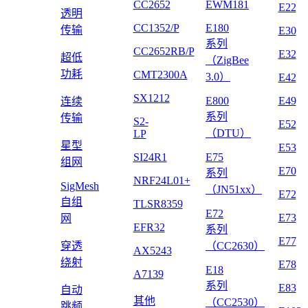
CC2652
EWM181
E22
透明
CC1352/P
E180
传输
E30
系列
CC2652RB/P
E32
超低
（ZigBee
功耗
CMT2300A
3.0）
E42
SX1212
E800
E49
连续
系列
传输
S2-
E52
（DTU）
LP
星型
E53
SI24R1
E75
组网
E70
系列
NRF24L01+
SigMesh
（JN51xx）
E72
自组
TLSR8359
E72
E73
网
EFR32
系列
E77
穿透
（CC2630）
AX5243
绕射
E78
E18
A7139
系列
E83
自动
其他
（CC2530）
跳频