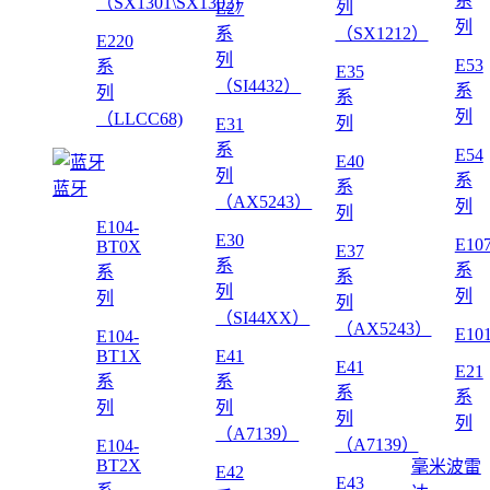
系
（SX1301\SX1302)
列
E27
列
系
（SX1212）
E220
列
E53
系
E35
（SI4432）
系
列
系
列
（LLCC68)
列
E31
系
E54
E40
列
系
系
蓝牙
（AX5243）
列
列
E104-
E30
E10
BT0X
E37
系
系
系
系
列
列
列
列
（SI44XX）
（AX5243）
E10
E104-
BT1X
E41
E41
E21
系
系
系
系
列
列
列
列
（A7139）
（A7139）
E104-
BT2X
毫米波雷
E42
E43