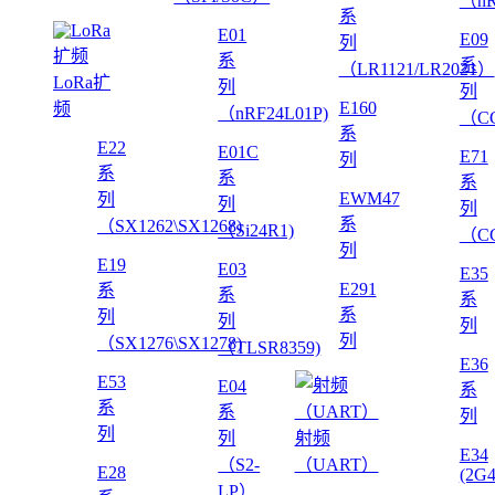
（nR
系
E01
E09
列
系
系
（LR1121/LR2021）
LoRa扩
列
列
E160
频
（nRF24L01P)
（CC
系
E22
E01C
E71
列
系
系
系
EWM47
列
列
列
系
（SX1262\SX1268)
（Si24R1)
（CC
列
E19
E03
E35
E291
系
系
系
系
列
列
列
列
（SX1276\SX1278)
（TLSR8359)
E36
E53
E04
系
系
系
列
列
列
射频
E34
（S2-
（UART）
E28
(2G
LP）