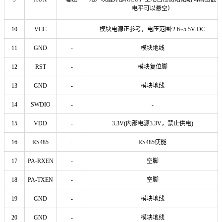
电平可以悬空）
10
VCC
-
模块电源正参考，电压范围:2.6~5.5V DC
11
GND
-
模块地线
12
RST
-
模块复位脚
13
GND
-
模块地线
14
SWDIO
-
-
15
VDD
-
3.3V(内部电源3.3V，禁止供电)
16
RS485
-
RS485使能
17
PA-RXEN
-
空脚
18
PA-TXEN
-
空脚
19
GND
-
模块地线
20
GND
-
模块地线