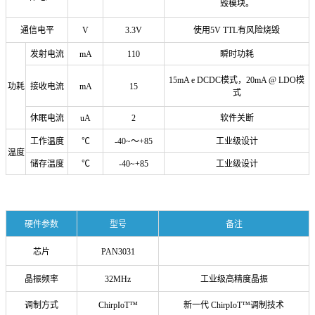
毁模块。
通信电平
V
3.3V
使用5V TTL有风险烧毁
发射电流
mA
110
瞬时功耗
15mA e DCDC模式，20mA @ LDO模
功耗
接收电流
mA
15
式
休眠电流
uA
2
软件关断
工作温度
℃
-40~～+85
工业级设计
温度
储存温度
℃
-40~+85
工业级设计
硬件参数
型号
备注
芯片
PAN3031
晶振频率
32MHz
工业级高精度晶振
调制方式
ChirpIoT™
新一代 ChirpIoT™调制技术