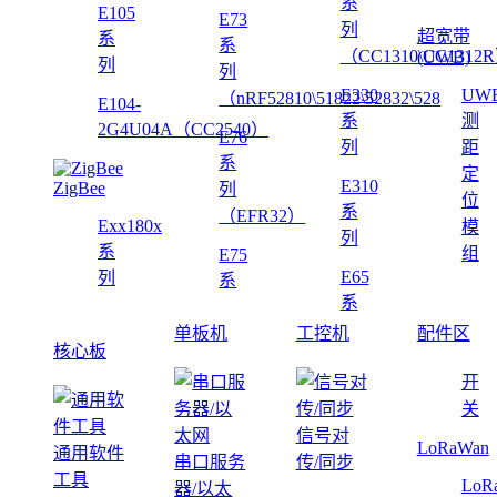
系
E105
E73
列
超宽带
系
系
（CC1310\CC1312
(UWB)
列
列
E330
UW
（nRF52810\51822\52832\528
E104-
系
测
2G4U04A（CC2540）
E76
列
距
系
定
E310
ZigBee
列
位
系
（EFR32）
Exx180x
模
列
系
组
E75
E65
列
系
系
单板机
工控机
配件区
核心板
开
关
信号对
LoRaWan
通用软件
串口服务
传/同步
工具
LoR
器/以太