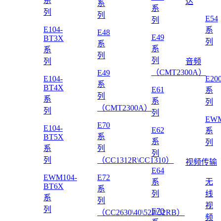
系
达
系
系
列
列
E54
列
E104-
系
E48
E49
BT3X
列
系
系
系
列
列
列
音频
（CMT2300A）
E49
E104-
E20
系
BT4X
E61
系
列
系
系
列
（CMT2300A）
列
列
EWM
E70
E104-
E62
系
系
BT5X
系
列
系
列
列
列
（CC1312R\CC1310）
视频传输
E64
EWM104-
E72
系
无
BT6X
系
列
线
系
列
视
列
E70
（CC2630\40\52P\52RB）
频