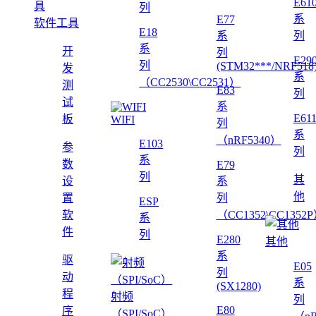
E61
列
系
E77
软件工具
E18
系
列
系
开
列
E29
列
(STM32***/NRF518
发
系
（CC2530\CC2531）
测
E83
列
试
系
E61
板
WIFI
列
系
（nRF5340）
E103
参
列
系
数
E79
列
其
设
系
他
置
列
ESP
软
（CC1352\CC1352
系
件
列
E280
其他
系
驱
E05
列
动
系
(SX1280)
程
射频
列
E80
序
（SPI/SoC）