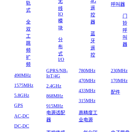
4G
无
轨
呼叫器
遥
线
式
IO
控
门
模
全
器
铃
块
双
呼
蓝
工
叫
分
牙
跳
器
布
遥
频
式
控
扩
I/O
频
GPRS/NB-
780MHz
230MHz
490MHz
IoT/4G
470MHz
170MHz
1575MHz
2.4GHz
433MHz
配件
5.8GHz
868MHz
315MHz
GPS
915MHz
电源适配
高精度工
AC-DC
器
业电源
DC-DC