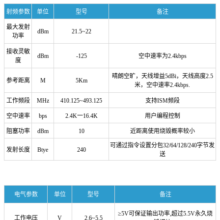
射频参数
单位
型号
备注
最大发射
dBm
21.5~22
功率
接收灵敏
dBm
-125
空中速率为
2.4kbps
度
晴朗空旷，天线增益
5dBi
，天线高度
2.5
参考距离
M
5Km
米，空中速率
2.4kbps.
工作频段
MHz
410.125~493.125
支持
ISM
频段
空中速率
bps
2.4K
一
16.4K
用户编程控制
阻塞功率
dBm
10
近距离使用烧毁概率较小
可通过指令设置分包
32/64/128/240
字节发
发射长度
Btye
240
送
电气参数
单位
型号
备注
≥5V
可保证输出功率
,
超过
5.5V
永久烧
工作电压
V
2.6~5.5