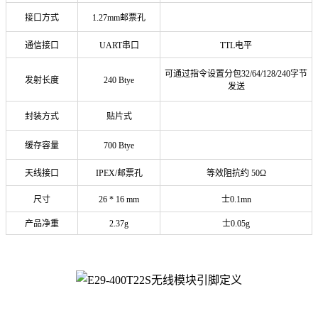
接口方式
1.27mm邮票孔
通信接口
UART串口
TTL电平
可通过指令设置分包32/64/128/240字节
发射长度
240 Btye
发送
封装方式
贴片式
缓存容量
700 Btye
天线接口
IPEX/邮票孔
等效阻抗约 50Ω
尺寸
26 * 16 mm
士0.1mn
产品净重
2.37g
士0.05g