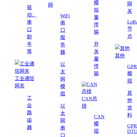
模
网
网
驱
拟
关
动、
WiFi
量
LoR
串
串
传
节
口
口
输
点
助
服
手
开
务
等
关
器
其他
量
以
传
GPR
太
输
模
工业通信
网
组
网关
模
其
组
工
CAN总
他
业
以
线
资
路
太
料
CAN
由
网
模
GPR
器
串
组
DT
口