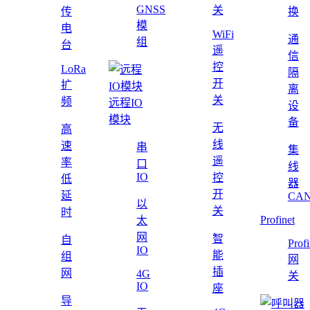
GNSS
关
传
换
模
电
WiFi
通
组
台
遥
信
控
LoRa
隔
开
扩
离
关
频
远程IO
设
模块
备
无
高
线
速
串
集
遥
率
口
线
IO
控
低
器
开
延
CAN
以
关
时
Profinet
太
网
智
自
Profi
IO
能
组
网
插
网
4G
关
IO
座
导