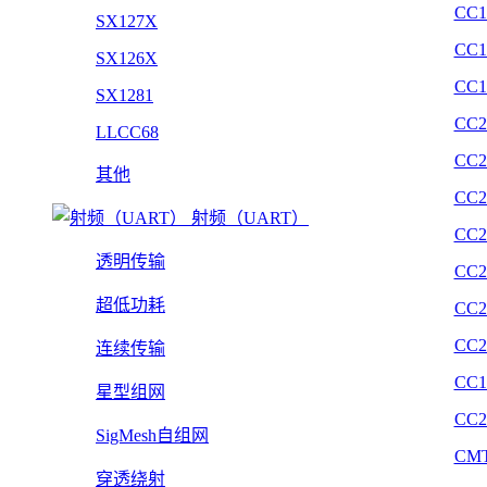
CC1
SX127X
CC1
SX126X
CC1
SX1281
CC2
LLCC68
CC2
其他
CC2
射频（UART）
CC2
透明传输
CC2
超低功耗
CC2
CC2
连续传输
CC1
星型组网
CC2
SigMesh自组网
CMT
穿透绕射