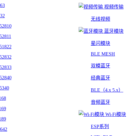
463
视频传输
432
无线视频
52810
蓝牙模块
52811
星闪模块
51822
BLE MESH
52832
双模蓝牙
52833
52840
经典蓝牙
5340
BLE（4.x 5.x）
168
音频蓝牙
169
Wi-Fi模块
189
ESP系列
642