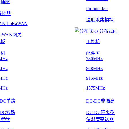
能插座
Profinet I/O
遥控器
温度采集模块
LoRaWAN
分布式IO
RaWAN网关
心板
工控机
板机
配件区
MHz
780MHz
MHz
868MHz
MHz
915MHz
MHz
1575MHz
-DC单路
DC-DC非隔离
-DC双路
DC-DC隔离型
子罗盘
温湿度变送器