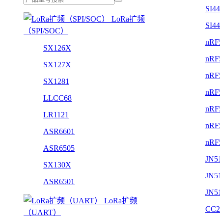
SI4
LoRa扩频
SI4
（SPI/SOC）
nRF
SX126X
nRF
SX127X
nRF
SX1281
nRF
LLCC68
nRF
LR1121
nRF
ASR6601
nRF
ASR6505
JN5
SX130X
JN5
ASR6501
JN5
LoRa扩频
CC2
（UART）