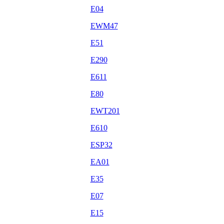
E04
EWM47
E51
E290
E611
E80
EWT201
E610
ESP32
EA01
E35
E07
E15