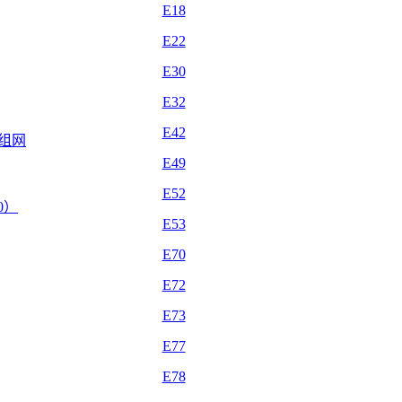
E18
E22
E30
E32
E42
自组网
E49
E52
.0）
E53
E70
E72
E73
E77
E78