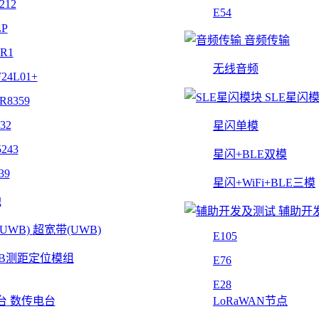
212
E54
LP
音频传输
4R1
无线音频
24L01+
SLE星闪
R8359
32
星闪单模
243
星闪+BLE双模
39
星闪+WiFi+BLE三模
他
辅助开
超宽带(UWB)
E105
B测距定位模组
E76
E28
数传电台
LoRaWAN节点