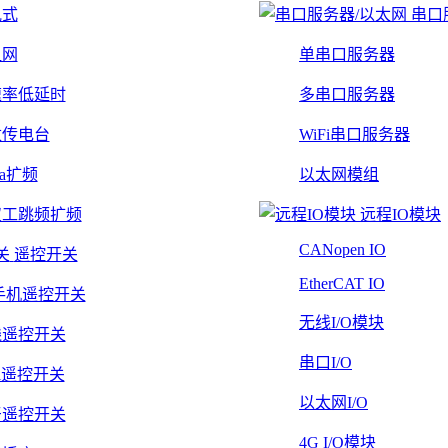
轨式
串口
组网
单串口服务器
速率低延时
多串口服务器
数传电台
WiFi串口服务器
Ra扩频
以太网模组
双工跳频扩频
远程IO模块
CANopen IO
遥控开关
EtherCAT IO
手机遥控开关
无线I/O模块
线遥控开关
串口I/O
Fi遥控开关
以太网I/O
牙遥控开关
4G I/O模块