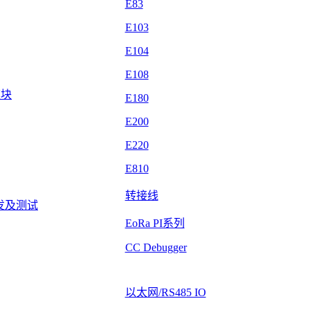
E83
E103
E104
E108
模块
E180
E200
E220
E810
转接线
发及测试
EoRa PI系列
CC Debugger
以太网/RS485 IO