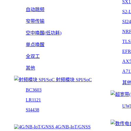
SX1
自动跳频
S2-
窄带传输
SI2
NRF
空中唤醒(低功耗)
TLS
单点唤醒
EFR
全双工
AX5
其他
A71
射频模块 SPI/SoC
其
BC3603
LR1121
UW
SI4438
4G/NB-IoT/GNSS