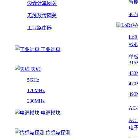
智
边缘计算网关
4G
无线数传网关
工业路由器
Lo
核
工业计算
单
315
天线
433
5GHz
470
170MHz
490
230MHz
AC
电源模块
AC
电
传感与探测