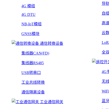
导
4G 模组
自
4G DTU
高
NB-IoT模组
云
GNSS模块
Lo
通信转换设备
全
集线器CAN(FD)
集线器RS485
4G
USB转串口
无
工业总线转换
Wi
通信隔离设备
蓝
工业通信网关