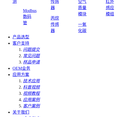
测
传感
空气
红外
器
质量
感应
Modbus
模块
模组
数码
丙烷
管
传感
一氧
器
化碳
产品选型
客户支持
问题提交
常见问题
样品申请
OEM业务
应用方案
技术应用
科普视频
视频教程
应用案例
客户案例
关于我们