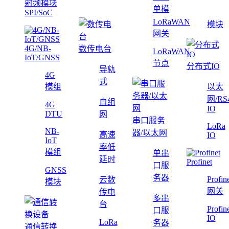
射频模块
单模
SPI/SoC
LoRaWAN
模块
网关
4G/NB-
数传电台
LoRaWAN
IoT/GNSS
节点
分布式IO
导轨
4G
式
模组
以太
网/RS
自组
4G
IO
DTU
网
串口服务
LoRa
NB-
器/以太网
高速
IO
IoT
率低
模组
单串
延时
Profinet
口服
GNSS
务器
Profin
云数
模块
网关
传电
多串
台
Profin
口服
IO
LoRa
务器
通信转换