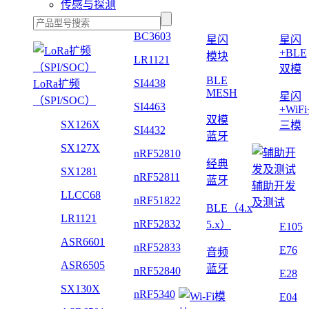
传感与探测
BC3603
星闪
星闪
+BLE
模块
LR1121
双模
BLE
SI4438
LoRa扩频
MESH
星闪
（SPI/SOC）
SI4463
+WiF
双模
SX126X
三模
SI4432
蓝牙
SX127X
nRF52810
经典
SX1281
nRF52811
蓝牙
辅助开发
LLCC68
nRF51822
及测试
BLE（4.x
LR1121
nRF52832
5.x）
E105
ASR6601
nRF52833
E76
音频
ASR6505
蓝牙
nRF52840
E28
SX130X
nRF5340
E04