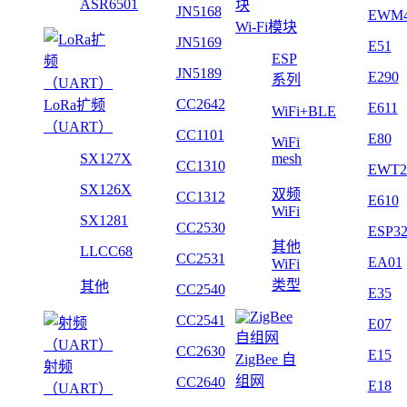
ASR6501
JN5168
EWM
Wi-Fi模块
JN5169
E51
ESP
JN5189
E290
系列
CC2642
LoRa扩频
E611
WiFi+BLE
（UART）
CC1101
E80
WiFi
SX127X
mesh
CC1310
EWT2
SX126X
双频
CC1312
E610
WiFi
SX1281
CC2530
ESP3
其他
LLCC68
CC2531
EA01
WiFi
类型
其他
CC2540
E35
CC2541
E07
CC2630
E15
ZigBee 自
射频
组网
CC2640
E18
（UART）