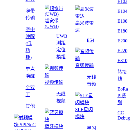
E103
窄带
E104
传输
超宽带
E108
毫米波雷
(UWB)
空中
达
E180
UWB
唤醒
E54
E200
测距
(低
定位
功
E220
模组
耗)
E810
音频传输
单点
转接
唤醒
无线
线
视频传输
音频
全双
EoRa
无线
工
PI系
视频
列
其他
SLE星闪
CC
模块
Debug
蓝牙模块
星闪