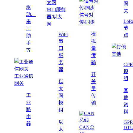
网
驱
串口服务
关
动、
信号对
器/以太
LoR
串
传/同步
网
节
口
模
WiFi
点
助
串
拟
手
口
量
等
其他
服
传
务
输
GPR
器
模
开
工业通信
组
以
关
网关
太
量
其
工
网
传
他
业
模
输
资
路
组
料
由
以
GPR
器
CAN总
DT
太