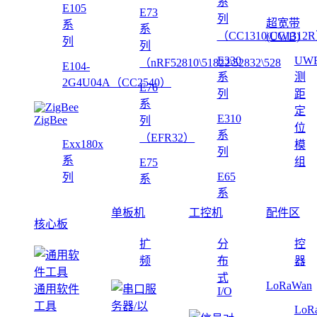
系
E105
E73
列
超宽带
系
系
（CC1310\CC1312
(UWB)
列
列
E330
UW
（nRF52810\51822\52832\528
E104-
系
测
2G4U04A（CC2540）
E76
列
距
系
定
E310
ZigBee
列
位
系
（EFR32）
Exx180x
模
列
系
组
E75
E65
列
系
系
单板机
工控机
配件区
核心板
扩
分
控
频
布
器
式
LoRaWan
通用软件
I/O
工具
LoR