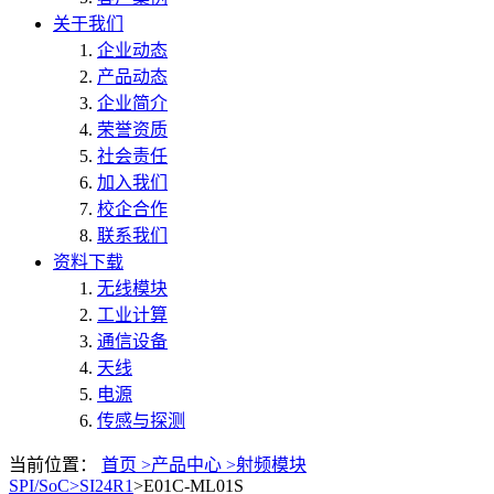
关于我们
企业动态
产品动态
企业简介
荣誉资质
社会责任
加入我们
校企合作
联系我们
资料下载
无线模块
工业计算
通信设备
天线
电源
传感与探测
当前位置：
首页 >
产品中心 >
射频模块
SPI/SoC>
SI24R1
>E01C-ML01S