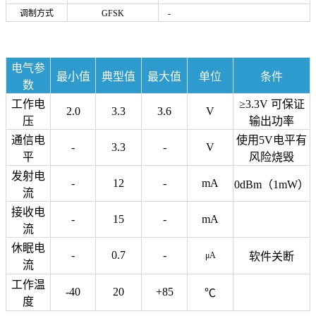
调制方式
GFSK
-
电气参
最小值
典型值
最大值
单位
条件
数
工作电
≥3.3V 可保证
2.0
3.3
3.6
V
压
输出功率
通信电
使用5V电平有
-
3.3
-
V
平
风险烧毁
发射电
-
12
-
mA
0dBm（1mW）
流
接收电
-
15
-
mA
流
休眠电
-
0.7
-
μA
软件关断
流
工作温
-40
20
+85
℃
度