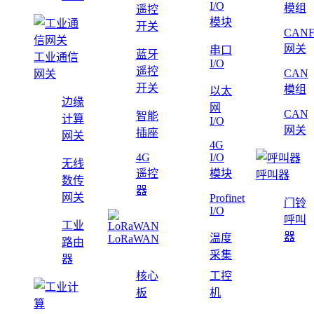
I/O
模组
遥控
模块
开关
CAN
网关
串口
蓝牙
工业通信
I/O
遥控
CAN
网关
开关
模组
以太
边缘
网
CAN
智能
计算
I/O
网关
插座
网关
4G
4G
I/O
无线
遥控
模块
呼叫器
数传
器
网关
Profinet
门铃
I/O
呼叫
工业
器
温度
LoRaWAN
路由
采集
器
核心
工控
板
机