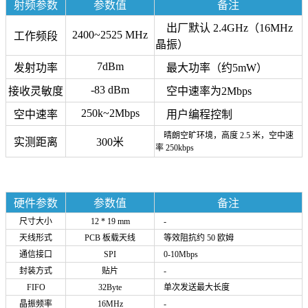
射频参数
参数值
备注
出厂默认 2.4GHz
（16MHz
2400~2525 MHz
工作频段
晶振）
7dBm
发射功率
最大功率（约5mW）
-83 dBm
接收灵敏度
空中速率为2Mbps
250k~2Mbps
空中速率
用户编程控制
晴朗空旷环境，高度 2.5 米，空中速
实测距离
300米
率 250kbps
硬件参数
参数值
备注
尺寸大小
12 * 19 mm
-
天线形式
PCB 板载天线
等效阻抗约 50 欧姆
通信接口
SPI
0-10Mbps
封装方式
贴片
-
FIFO
32Byte
单次发送最大长度
晶振频率
16MHz
-