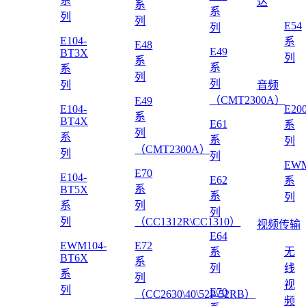
系
达
系
系
列
列
E54
列
E104-
系
E48
E49
BT3X
列
系
系
系
列
列
列
音频
（CMT2300A）
E49
E104-
E20
系
BT4X
E61
系
列
系
系
列
（CMT2300A）
列
列
EWM
E70
E104-
E62
系
系
BT5X
系
列
系
列
列
列
（CC1312R\CC1310）
视频传输
E64
EWM104-
E72
系
无
BT6X
系
列
线
系
列
视
列
E70
（CC2630\40\52P\52RB）
频