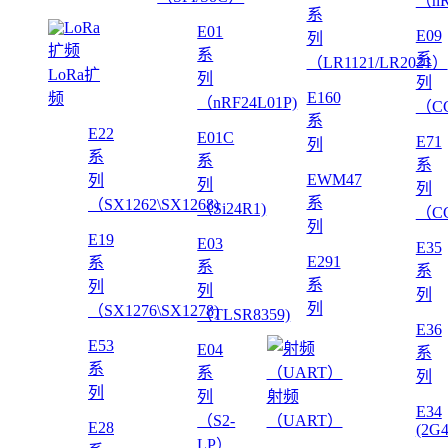
（nR
系
E01
E09
列
系
系
（LR1121/LR2021）
LoRa扩
列
列
E160
频
（nRF24L01P)
（CC
系
E22
E01C
E71
列
系
系
系
EWM47
列
列
列
系
（SX1262\SX1268)
（Si24R1)
（CC
列
E19
E03
E35
E291
系
系
系
系
列
列
列
列
（SX1276\SX1278)
（TLSR8359)
E36
E53
E04
系
系
系
列
列
列
射频
E34
（S2-
（UART）
E28
(2G
LP）