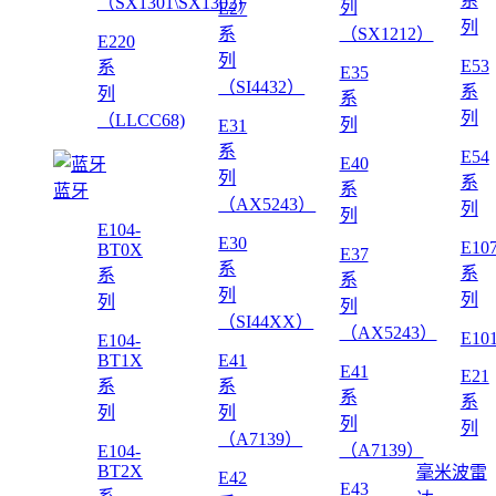
系
（SX1301\SX1302)
列
E27
列
系
（SX1212）
E220
列
E53
系
E35
（SI4432）
系
列
系
列
（LLCC68)
列
E31
系
E54
E40
列
系
系
蓝牙
（AX5243）
列
列
E104-
E30
E10
BT0X
E37
系
系
系
系
列
列
列
列
（SI44XX）
（AX5243）
E10
E104-
BT1X
E41
E41
E21
系
系
系
系
列
列
列
列
（A7139）
（A7139）
E104-
BT2X
毫米波雷
E42
E43