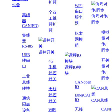
扩频
设备
WiFi
串口
全双
集线
信号对传/
服务
工跳
器
同步
器
频扩
CAN(FD)
频
模拟
以太
集线
量对
网模
器
传/
组
RS485
同步
遥控开关
USB
转串
开关
4G
口
量对
手机
远程IO模
传/
遥控
块
工业
同步
开关
CANopen
总线
IO
转换
无线
遥控
EtherCAT
通信
IO
CAN总线
开关
隔离
CAN
无线
WiFi
设备