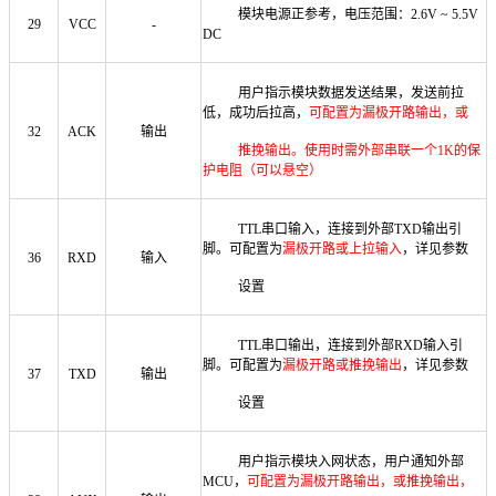
模块电源正参考，
电压范围：
2.6V ~ 5.5V
29
VCC
-
DC
用户指示模块数据发送结果，发送前拉
低，成功后拉高，
可配置为漏极开路输出，或
32
ACK
输出
推挽输出
。
使用时需外部串联一个
1K的保
护电阻（可以悬空）
TTL
串口输入，连接到外部
TXD输出引
脚。
可配置为
漏极开路或上拉输入
，详见参数
36
RXD
输入
设置
TTL
串口输出，连接到外部
RXD输入引
脚。可配置为
漏极开路或推挽输出
，详见参数
37
TXD
输出
设置
用户指示模块入网状态，用户通知外部
MCU，
可配置为漏极开路输出，或推挽输出
，