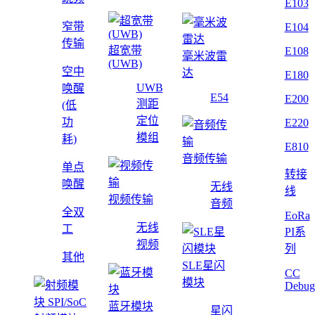
E103
窄带
E104
传输
超宽带
E108
毫米波雷
(UWB)
空中
达
E180
UWB
唤醒
E54
E200
测距
(低
定位
功
E220
模组
耗)
E810
音频传输
单点
转接
唤醒
无线
线
视频传输
音频
全双
EoRa
无线
工
PI系
视频
列
其他
SLE星闪
CC
模块
Debug
蓝牙模块
星闪