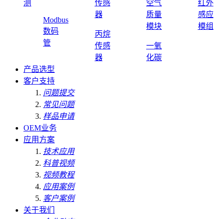
测
传感
空气
红外
器
质量
感应
Modbus
模块
模组
数码
丙烷
管
传感
一氧
器
化碳
产品选型
客户支持
问题提交
常见问题
样品申请
OEM业务
应用方案
技术应用
科普视频
视频教程
应用案例
客户案例
关于我们