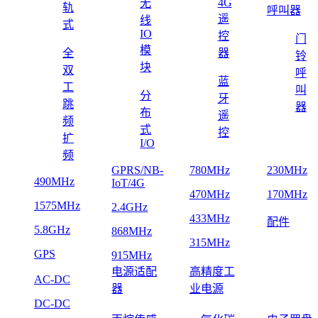
4G
无
轨
呼叫器
遥
线
式
IO
控
门
模
全
器
铃
块
双
呼
蓝
工
叫
分
牙
跳
器
布
遥
频
式
控
扩
I/O
频
GPRS/NB-
780MHz
230MHz
490MHz
IoT/4G
470MHz
170MHz
1575MHz
2.4GHz
433MHz
配件
5.8GHz
868MHz
315MHz
GPS
915MHz
电源适配
高精度工
AC-DC
器
业电源
DC-DC