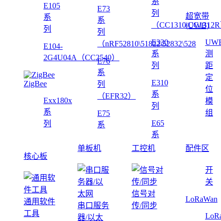
系
E105
E73
列
超宽带
系
系
（CC1310\CC1312
(UWB)
列
列
E330
UW
（nRF52810\51822\52832\528
E104-
系
测
2G4U04A（CC2540）
E76
列
距
系
定
E310
ZigBee
列
位
系
（EFR32）
Exx180x
模
列
系
组
E75
E65
列
系
系
单板机
工控机
配件区
核心板
开
关
信号对
LoRaWan
通用软件
串口服务
传/同步
工具
LoR
器/以太