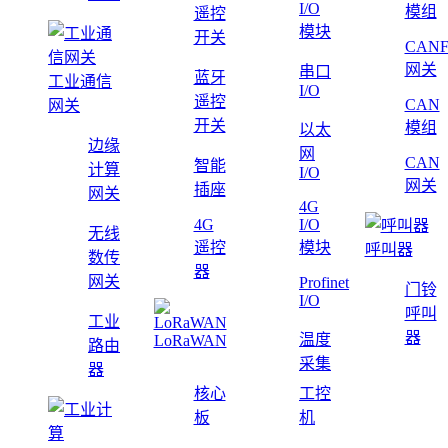
I/O
模组
遥控
模块
开关
CAN
网关
串口
蓝牙
工业通信
I/O
遥控
CAN
网关
开关
模组
以太
边缘
网
CAN
智能
计算
I/O
网关
插座
网关
4G
4G
I/O
无线
遥控
模块
呼叫器
数传
器
网关
Profinet
门铃
I/O
呼叫
工业
器
温度
LoRaWAN
路由
采集
器
核心
工控
板
机