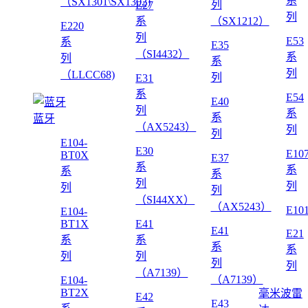
系
（SX1301\SX1302)
列
E27
列
系
（SX1212）
E220
列
E53
系
E35
（SI4432）
系
列
系
列
（LLCC68)
列
E31
系
E54
E40
列
系
系
蓝牙
（AX5243）
列
列
E104-
E30
E10
BT0X
E37
系
系
系
系
列
列
列
列
（SI44XX）
（AX5243）
E10
E104-
BT1X
E41
E41
E21
系
系
系
系
列
列
列
列
（A7139）
（A7139）
E104-
BT2X
毫米波雷
E42
E43