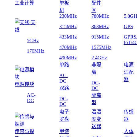
工业计算
单板
配件
机
区
230MHz
780MHz
5.8GH
天
315MHz
868MHz
GPS
线
433MHz
915MHz
GPRS
5GHz
IoT/4
470MHz
1575MHz
170MHz
490MHz
2.4GHz
单路
非隔
电源
离
适配
AC-
器
DC
DC-
电源模块
双路
DC
AC-
隔离
DC-
DC
型
DC
电子
温湿
传感
罗盘
度变
器
送器
传感与探
甲烷
人体