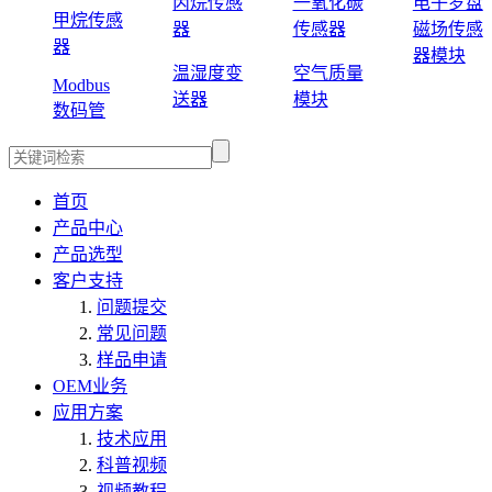
丙烷传感
一氧化碳
电子罗盘
甲烷传感
器
传感器
磁场传感
器
器模块
温湿度变
空气质量
Modbus
送器
模块
数码管
首页
产品中心
产品选型
客户支持
问题提交
常见问题
样品申请
OEM业务
应用方案
技术应用
科普视频
视频教程