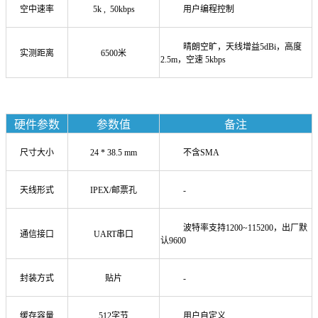
空中速率
5k , 50kbps
用户编程控制
晴朗空旷，天线增益5dBi，高度
实测距离
6500米
2.5m，空速 5kbps
硬件参数
参数值
备注
尺寸大小
24 * 38.5 mm
不含SMA
天线形式
IPEX/邮票孔
-
波特率支持1200~115200，出厂默
通信接口
UART串口
认9600
封装方式
贴片
-
缓存容量
512字节
用户自定义