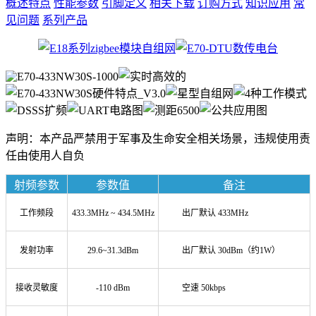
概述特点
性能参数
引脚定义
相关下载
订购方式
知识应用
常
见问题
系列产品
声明：本产品严禁用于军事及生命安全相关场景，违规使用责
任由使用人自负
射频参数
参数值
备注
工作频段
433.3MHz ~ 434.5MHz
出厂默认 433MHz
发射功率
29.6~31.3dBm
出厂默认 30dBm（约1W）
接收灵敏度
-110 dBm
空速 50kbps