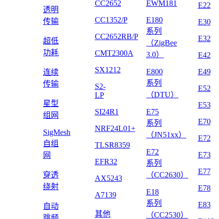
CC2652
EWM181
E22
透明
CC1352/P
E180
传输
E30
系列
CC2652RB/P
E32
超低
（ZigBee
功耗
CMT2300A
3.0）
E42
SX1212
E800
E49
连续
系列
传输
S2-
E52
（DTU）
LP
星型
E53
SI24R1
E75
组网
E70
系列
NRF24L01+
SigMesh
（JN51xx）
E72
自组
TLSR8359
E72
E73
网
EFR32
系列
E77
穿透
（CC2630）
AX5243
绕射
E78
E18
A7139
系列
E83
自动
其他
（CC2530）
跳频