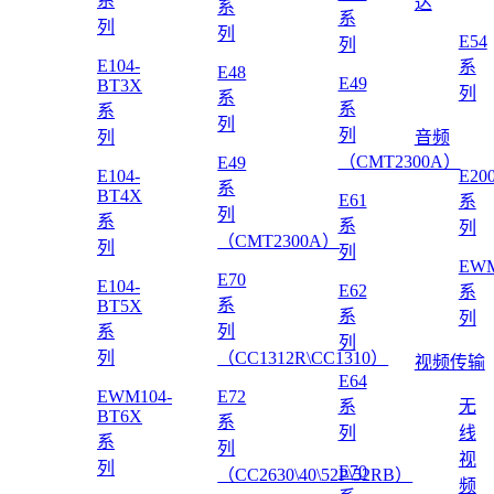
系
达
系
系
列
列
E54
列
E104-
系
E48
E49
BT3X
列
系
系
系
列
列
列
音频
（CMT2300A）
E49
E104-
E20
系
BT4X
E61
系
列
系
系
列
（CMT2300A）
列
列
EWM
E70
E104-
E62
系
系
BT5X
系
列
系
列
列
列
（CC1312R\CC1310）
视频传输
E64
EWM104-
E72
系
无
BT6X
系
列
线
系
列
视
列
E70
（CC2630\40\52P\52RB）
频