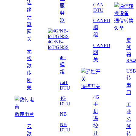
边
CAN
服
缘
DTU
务
计
器
CANFD
通信转换
算
模
设备
网
组
关
集
4G/NB-
CANFD
IoT/GNSS
线
无
网
器
4G
线
关
RS4
模
数
USB
组
传
转
网
cat1
串
遥控开关
关
DTU
口
4G
4G
DTU
手
工
机
业
NB
数传电台
遥
总
NB
控
云
线
DTU
开
数
转