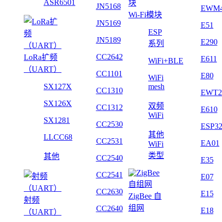
ASR6501
JN5168
EWM
Wi-Fi模块
JN5169
E51
ESP
JN5189
E290
系列
CC2642
LoRa扩频
E611
WiFi+BLE
（UART）
CC1101
E80
WiFi
SX127X
mesh
CC1310
EWT2
SX126X
双频
CC1312
E610
WiFi
SX1281
CC2530
ESP3
其他
LLCC68
CC2531
EA01
WiFi
类型
其他
CC2540
E35
CC2541
E07
CC2630
E15
ZigBee 自
射频
组网
CC2640
E18
（UART）