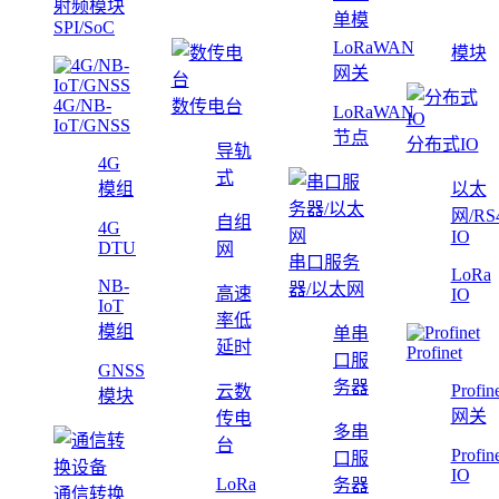
射频模块
单模
SPI/SoC
LoRaWAN
模块
网关
4G/NB-
数传电台
LoRaWAN
IoT/GNSS
节点
分布式IO
导轨
4G
式
模组
以太
网/RS
自组
4G
IO
DTU
网
串口服务
LoRa
NB-
器/以太网
高速
IO
IoT
率低
模组
单串
延时
Profinet
口服
GNSS
务器
Profin
云数
模块
网关
传电
多串
台
Profin
口服
IO
LoRa
务器
通信转换