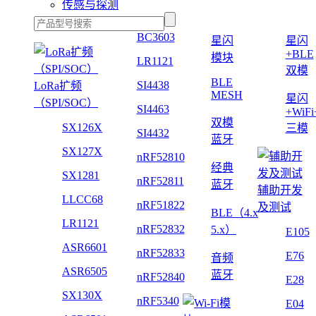
传感与探测
BC3603
星闪
星闪
+BLE
模块
LR1121
双模
BLE
SI4438
LoRa扩频
MESH
星闪
（SPI/SOC）
SI4463
+WiF
双模
SX126X
三模
SI4432
蓝牙
SX127X
nRF52810
经典
SX1281
nRF52811
蓝牙
辅助开发
LLCC68
nRF51822
及测试
BLE（4.x
LR1121
nRF52832
5.x）
E105
ASR6601
nRF52833
E76
音频
ASR6505
蓝牙
nRF52840
E28
SX130X
nRF5340
E04