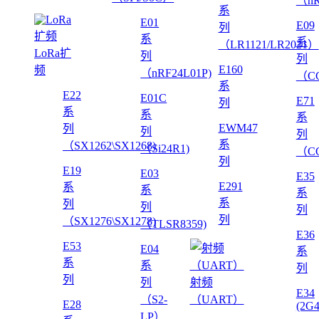
（nR
系
E01
E09
列
系
系
（LR1121/LR2021）
LoRa扩
列
列
E160
频
（nRF24L01P)
（CC
系
E22
E01C
E71
列
系
系
系
EWM47
列
列
列
系
（SX1262\SX1268)
（Si24R1)
（CC
列
E19
E03
E35
E291
系
系
系
系
列
列
列
列
（SX1276\SX1278)
（TLSR8359)
E36
E53
E04
系
系
系
列
列
列
射频
E34
（S2-
（UART）
E28
(2G
LP）