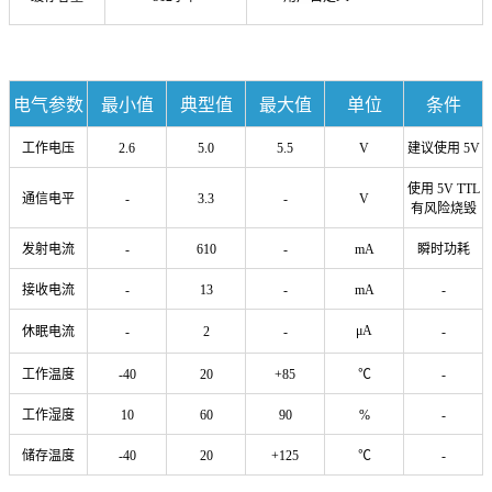
电气参数
最小值
典型值
最大值
单位
条件
工作电压
2.6
5.0
5.5
V
建议使用 5V
使用 5V TTL
通信电平
-
3.3
-
V
有风险烧毁
发射电流
-
610
-
mA
瞬时功耗
接收电流
-
13
-
mA
-
μA
休眠电流
-
2
-
-
工作温度
-40
20
+85
℃
-
工作湿度
10
60
90
%
-
储存温度
-40
20
+125
℃
-