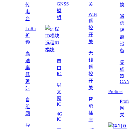
GNSS
关
传
换
模
电
WiFi
通
组
台
遥
信
控
LoRa
隔
开
扩
离
关
频
远程IO
设
模块
备
无
高
线
速
串
集
遥
率
口
线
IO
控
低
器
开
延
CAN
以
关
时
Profinet
太
网
智
自
Profi
IO
能
组
网
插
网
4G
关
IO
座
导