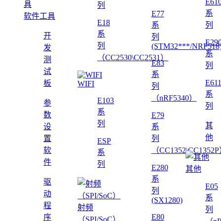
E61
列
系
E77
软件工具
E18
系
列
系
开
列
E29
列
(STM32***/NRF518
发
系
（CC2530\CC2531）
测
E83
列
试
系
E61
板
WIFI
列
系
（nRF5340）
E103
参
列
系
数
E79
列
其
设
系
他
置
列
ESP
软
（CC1352\CC1352
系
件
列
E280
其他
系
驱
E05
列
动
系
(SX1280)
程
射频
列
E80
序
（SPI/SoC）