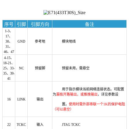
序号
引脚
引脚方向
备注
1-3、
17、
30、
GND
参考地
模块地线
31、
46、47
4-15、
18-21、
25、33-
NC
预留脚
预留未用，需悬空
35、39-
41
用于指示模块当前网络连接状态。
可配置
为
漏极开路输出，或推挽输出
，详见参数设
16
LINK
输出
置。
使用时需外部串联一个
1K的保护电阻
（可以悬空）
22
TCKC
输入
JTAG TCKC