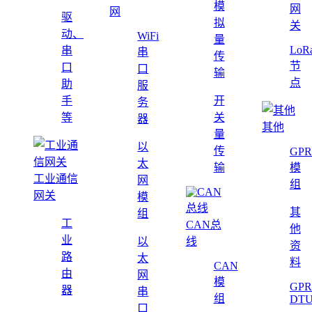
模
网
网
驱
拟
关
动、
WiFi
量
LoR
串
串
传
节
口
口
输
点
助
服
手
开
务
等
关
器
其他
量
以
传
GPR
太
输
模
工业通信
网
组
网关
模
其
组
工
CAN总
他
业
以
线
资
路
太
料
CAN
由
网
模
GPR
器
串
组
DT
口