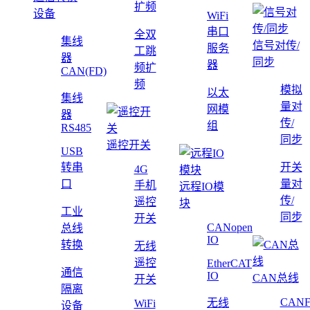
扩频
设备
WiFi
串口
全双
集线
信号对传/
服务
工跳
器
同步
器
频扩
CAN(FD)
频
模拟
以太
集线
量对
网模
器
传/
组
RS485
同步
遥控开关
USB
转串
开关
4G
口
量对
手机
远程IO模
传/
遥控
块
工业
同步
开关
CANopen
总线
IO
转换
无线
遥控
EtherCAT
通信
IO
CAN总线
开关
隔离
CAN
无线
WiFi
设备