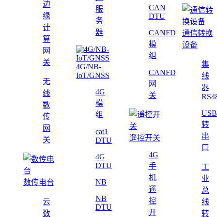
边
CAN
服
缘
DTU
务
计
器
CANFD
通信转换
算
模
设备
网
组
关
集
4G/NB-
CANFD
IoT/GNSS
线
无
网
器
4G
线
关
RS4
模
数
USB
组
传
转
网
cat1
串
遥控开关
关
DTU
口
4G
4G
DTU
手
工
机
业
NB
数传电台
遥
总
NB
控
云
线
DTU
开
数
转