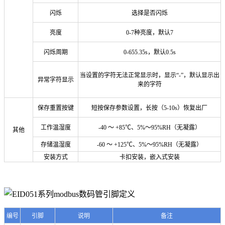
闪烁
选择是否闪烁
亮度
0-7种亮度，默认7
闪烁周期
0-655.35s，默认0.5s
当设置的字符无法正常显示时，显示“-”，默认显示出
异常字符显示
来的字符
保存重置按键
短按保存参数设置，长按（5-10s）恢复出厂
工作温湿度
-40 ～ +85℃、5%～95%RH（无凝露）
其他
存储温湿度
-60 ～ +125℃、5%～95%RH（无凝露）
安装方式
卡扣安装，嵌入式安装
编号
引脚
说明
备注