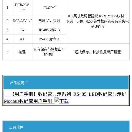
DC8-28V
1
电源“+”
“+”
0.8 英寸数码管建议 RVV 2*0.75线材；
2
DC8-28V “-”
电源“-”，接地
0.36，0.40，0.56 英寸数码管带有单头电
子线连接
3
B-
RS485 对应 B
4
A+
RS485 对应 A
具有保存与恢复出厂
5
按键
短按保存，长按恢复出厂设置
的作用
产品说明书
【用户手册】数码管显示系列_RS485_LED数码管显示屏
Modbus数码管用户手册
工具软件