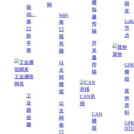
模
网
网
驱
拟
关
动、
WiFi
量
LoR
串
串
传
节
口
口
输
点
助
服
手
开
务
等
关
器
其他
量
以
传
GPR
太
输
模
工业通信
网
组
网关
模
其
组
工
CAN总
他
业
以
线
资
路
太
料
CAN
由
网
模
GPR
器
串
组
DT
口