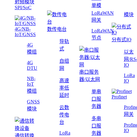
射频模块
单模
SPI/SoC
LoRaWAN
模块
网关
4G/NB-
数传电台
LoRaWAN
IoT/GNSS
节点
分布式IO
导轨
4G
式
模组
以太
网/RS
自组
4G
IO
DTU
网
串口服务
LoRa
NB-
器/以太网
高速
IO
IoT
率低
模组
单串
延时
Profinet
口服
GNSS
务器
Profin
云数
模块
网关
传电
多串
台
Profin
口服
IO
LoRa
务器
通信转换