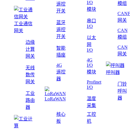
I/O
模组
遥控
模块
开关
CAN
网关
串口
蓝牙
工业通信
I/O
遥控
CAN
网关
开关
模组
以太
边缘
网
CAN
智能
计算
I/O
网关
插座
网关
4G
4G
I/O
无线
遥控
模块
呼叫器
数传
器
网关
Profinet
门铃
I/O
呼叫
工业
器
温度
LoRaWAN
路由
采集
器
核心
工控
板
机