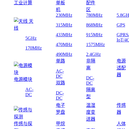
工业计算
单板
配件
机
区
230MHz
780MHz
5.8GH
天
315MHz
868MHz
GPS
线
433MHz
915MHz
GPRS
5GHz
IoT/4
470MHz
1575MHz
170MHz
490MHz
2.4GHz
单路
非隔
电源
离
适配
AC-
器
DC
DC-
电源模块
双路
DC
AC-
隔离
DC-
DC
型
DC
电子
温湿
传感
罗盘
度变
器
送器
传感与探
甲烷
人体