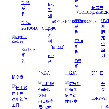
系
E105
E73
列
超宽带
系
系
（CC1310\CC1312
(UWB)
列
列
E330
UW
（nRF52810\51822\52832\528
E104-
系
测
2G4U04A（CC2540）
E76
列
距
系
定
E310
ZigBee
列
位
系
（EFR32）
Exx180x
模
列
系
组
E75
E65
列
系
系
单板机
工控机
配件区
核心板
开
关
信号对
LoRaWan
通用软件
串口服务
传/同步
工具
LoR
器/以太