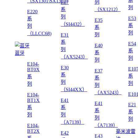
系
（SX1301\SX1302)
列
E27
列
系
（SX1212）
E220
列
E53
系
E35
（SI4432）
系
列
系
列
（LLCC68)
列
E31
系
E54
E40
列
系
系
蓝牙
（AX5243）
列
列
E104-
E30
E10
BT0X
E37
系
系
系
系
列
列
列
列
（SI44XX）
（AX5243）
E10
E104-
BT1X
E41
E41
E21
系
系
系
系
列
列
列
列
（A7139）
（A7139）
E104-
BT2X
毫米波雷
E42
E43