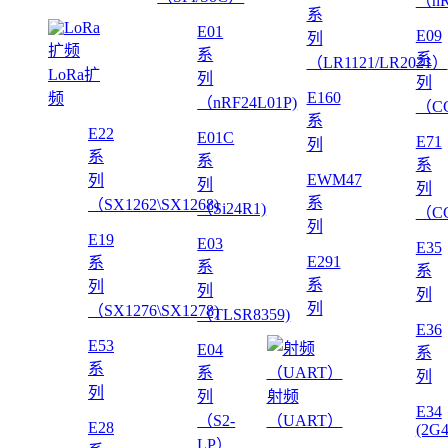
（nR
系
E01
E09
列
系
系
（LR1121/LR2021）
LoRa扩
列
列
E160
频
（nRF24L01P)
（CC
系
E22
E01C
E71
列
系
系
系
EWM47
列
列
列
系
（SX1262\SX1268)
（Si24R1)
（CC
列
E19
E03
E35
E291
系
系
系
系
列
列
列
列
（SX1276\SX1278)
（TLSR8359)
E36
E53
E04
系
系
系
列
列
列
射频
E34
（S2-
（UART）
E28
(2G
LP）