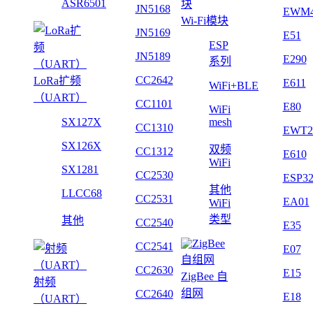
ASR6501
JN5168
EWM
Wi-Fi模块
JN5169
E51
ESP
JN5189
E290
系列
CC2642
LoRa扩频
E611
WiFi+BLE
（UART）
CC1101
E80
WiFi
SX127X
mesh
CC1310
EWT2
SX126X
双频
CC1312
E610
WiFi
SX1281
CC2530
ESP3
其他
LLCC68
CC2531
EA01
WiFi
类型
其他
CC2540
E35
CC2541
E07
CC2630
E15
ZigBee 自
射频
组网
CC2640
E18
（UART）