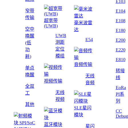
E103
窄带
E104
传输
超宽带
E108
毫米波雷
(UWB)
空中
达
E180
UWB
唤醒
E54
E200
测距
(低
定位
功
E220
模组
耗)
E810
音频传输
单点
转接
唤醒
无线
线
视频传输
音频
全双
EoRa
无线
工
PI系
视频
列
其他
SLE星闪
CC
模块
Debug
蓝牙模块
星闪