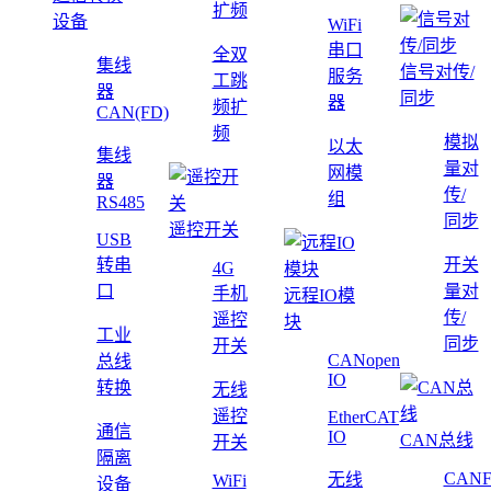
扩频
设备
WiFi
串口
全双
集线
信号对传/
服务
工跳
器
同步
器
频扩
CAN(FD)
频
模拟
以太
集线
量对
网模
器
传/
组
RS485
同步
遥控开关
USB
转串
开关
4G
口
量对
手机
远程IO模
传/
遥控
块
工业
同步
开关
CANopen
总线
IO
转换
无线
遥控
EtherCAT
通信
IO
CAN总线
开关
隔离
CAN
无线
WiFi
设备