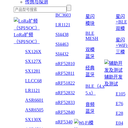
传感与探测
BC3603
星闪
星闪
+BLE
模块
LR1121
双模
BLE
SI4438
LoRa扩频
MESH
星闪
（SPI/SOC）
SI4463
+WiF
双模
SX126X
三模
SI4432
蓝牙
SX127X
nRF52810
经典
SX1281
nRF52811
蓝牙
辅助开发
LLCC68
nRF51822
及测试
BLE（4.x
LR1121
nRF52832
5.x）
E105
ASR6601
nRF52833
E76
音频
ASR6505
蓝牙
nRF52840
E28
SX130X
nRF5340
E04