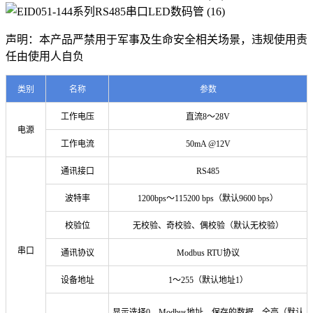
声明：本产品严禁用于军事及生命安全相关场景，违规使用责
任由使用人自负
类别
名称
参数
工作电压
直流8～28V
电源
工作电流
50mA @12V
通讯接口
RS485
波特率
1200bps～115200 bps（默认9600 bps）
校验位
无校验、奇校验、偶校验（默认无校验）
串口
通讯协议
Modbus RTU协议
设备地址
1～255（默认地址1）
显示选择0，Modbus地址，保存的数据，全亮（默认