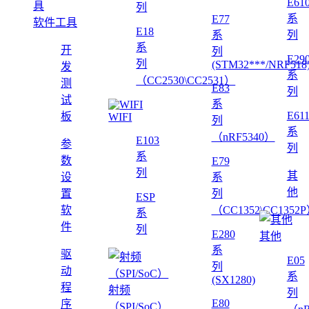
E61
列
系
E77
软件工具
E18
系
列
系
开
列
E29
列
(STM32***/NRF518
发
系
（CC2530\CC2531）
测
E83
列
试
系
E61
板
WIFI
列
系
（nRF5340）
E103
参
列
系
数
E79
列
其
设
系
他
置
列
ESP
软
（CC1352\CC1352
系
件
列
E280
其他
系
驱
E05
列
动
系
(SX1280)
程
射频
列
E80
序
（SPI/SoC）