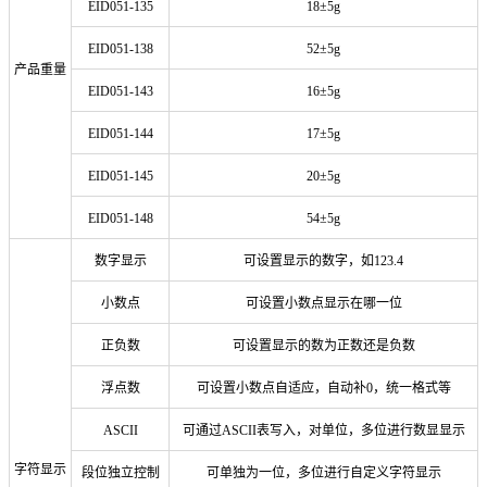
EID051-135
18±5g
EID051-138
52±5g
产品重量
EID051-143
16±5g
EID051-144
17±5g
EID051-145
20±5g
EID051-148
54±5g
数字显示
可设置显示的数字，如123.4
小数点
可设置小数点显示在哪一位
正负数
可设置显示的数为正数还是负数
浮点数
可设置小数点自适应，自动补0，统一格式等
ASCII
可通过ASCII表写入，对单位，多位进行数显显示
字符显示
段位独立控制
可单独为一位，多位进行自定义字符显示