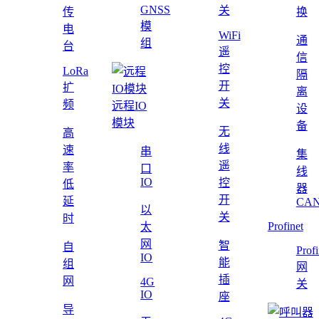
GNSS
关
传
换
模
电
WiFi
通
组
台
遥
信
控
LoRa
隔
开
扩
离
关
频
远程IO
设
模块
备
无
高
线
速
串
集
遥
率
口
线
IO
控
低
器
开
延
CAN
以
关
时
Profinet
太
网
智
自
Profi
IO
能
组
网
插
网
4G
关
IO
座
导