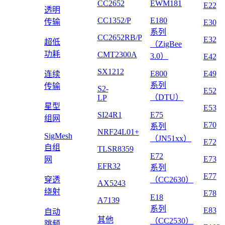
CC2652
EWM181
E22
透明
CC1352/P
E180
传输
E30
系列
CC2652RB/P
E32
超低
（ZigBee
功耗
CMT2300A
3.0）
E42
SX1212
E800
E49
连续
系列
传输
S2-
E52
（DTU）
LP
星型
E53
SI24R1
E75
组网
E70
系列
NRF24L01+
SigMesh
（JN51xx）
E72
自组
TLSR8359
E72
E73
网
EFR32
系列
E77
穿透
（CC2630）
AX5243
绕射
E78
E18
A7139
系列
E83
自动
其他
（CC2530）
跳频