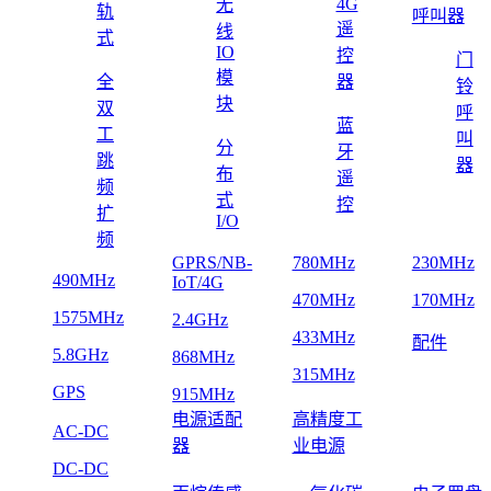
4G
无
轨
呼叫器
遥
线
式
IO
控
门
模
全
器
铃
块
双
呼
蓝
工
叫
分
牙
跳
器
布
遥
频
式
控
扩
I/O
频
GPRS/NB-
780MHz
230MHz
490MHz
IoT/4G
470MHz
170MHz
1575MHz
2.4GHz
433MHz
配件
5.8GHz
868MHz
315MHz
GPS
915MHz
电源适配
高精度工
AC-DC
器
业电源
DC-DC