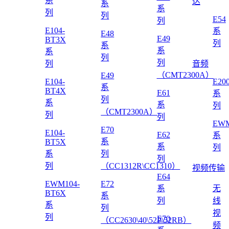
系
达
系
系
列
列
E54
列
E104-
系
E48
E49
BT3X
列
系
系
系
列
列
列
音频
（CMT2300A）
E49
E104-
E20
系
BT4X
E61
系
列
系
系
列
（CMT2300A）
列
列
EWM
E70
E104-
E62
系
系
BT5X
系
列
系
列
列
列
（CC1312R\CC1310）
视频传输
E64
EWM104-
E72
系
无
BT6X
系
列
线
系
列
视
列
E70
（CC2630\40\52P\52RB）
频