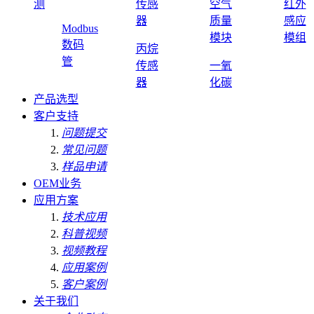
测
传感
空气
红外
器
质量
感应
Modbus
模块
模组
数码
丙烷
管
传感
一氧
器
化碳
产品选型
客户支持
问题提交
常见问题
样品申请
OEM业务
应用方案
技术应用
科普视频
视频教程
应用案例
客户案例
关于我们