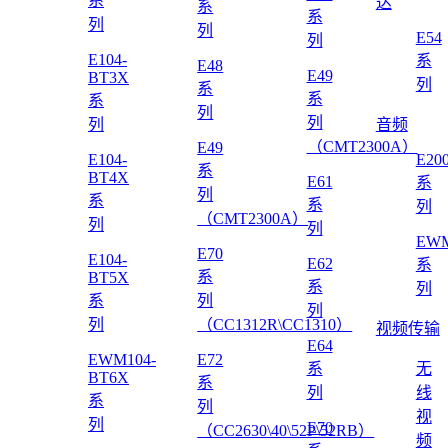
系
达
系
系
列
列
E54
列
E104-
系
E48
E49
BT3X
列
系
系
系
列
列
列
音频
（CMT2300A）
E49
E104-
E20
系
BT4X
E61
系
列
系
系
列
（CMT2300A）
列
列
EWM
E70
E104-
E62
系
系
BT5X
系
列
系
列
列
列
（CC1312R\CC1310）
视频传输
E64
EWM104-
E72
系
无
BT6X
系
列
线
系
列
视
列
E70
（CC2630\40\52P\52RB）
频