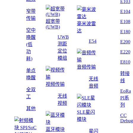
E103
窄带
E104
传输
超宽带
E108
毫米波雷
(UWB)
空中
达
E180
UWB
唤醒
E54
E200
测距
(低
定位
功
E220
模组
耗)
E810
音频传输
单点
转接
唤醒
无线
线
视频传输
音频
全双
EoRa
无线
工
PI系
视频
列
其他
SLE星闪
CC
模块
Debug
蓝牙模块
星闪