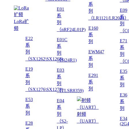
（nR
系
E01
E09
列
系
系
（LR1121/LR2021）
LoRa扩
列
列
E160
频
（nRF24L01P)
（CC
系
E22
E01C
E71
列
系
系
系
EWM47
列
列
列
系
（SX1262\SX1268)
（Si24R1)
（CC
列
E19
E03
E35
E291
系
系
系
系
列
列
列
列
（SX1276\SX1278)
（TLSR8359)
E36
E53
E04
系
系
系
列
列
列
射频
E34
（S2-
（UART）
E28
(2G
LP）