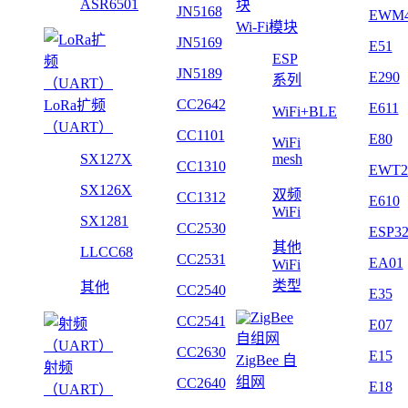
ASR6501
JN5168
EWM
Wi-Fi模块
JN5169
E51
ESP
JN5189
E290
系列
CC2642
LoRa扩频
E611
WiFi+BLE
（UART）
CC1101
E80
WiFi
SX127X
mesh
CC1310
EWT2
SX126X
双频
CC1312
E610
WiFi
SX1281
CC2530
ESP3
其他
LLCC68
CC2531
EA01
WiFi
类型
其他
CC2540
E35
CC2541
E07
CC2630
E15
ZigBee 自
射频
组网
CC2640
E18
（UART）