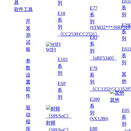
E61
列
系
E77
软件工具
E18
系
列
系
开
列
E29
列
(STM32***/NRF518
发
系
（CC2530\CC2531）
测
E83
列
试
系
E61
板
WIFI
列
系
（nRF5340）
E103
参
列
系
数
E79
列
其
设
系
他
置
列
ESP
软
（CC1352\CC1352
系
件
列
E280
其他
系
驱
E05
列
动
系
(SX1280)
程
射频
列
E80
序
（SPI/SoC）