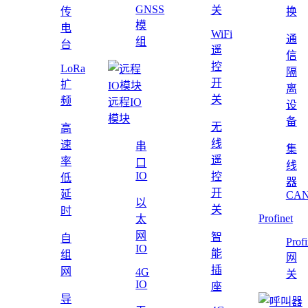
GNSS
关
传
换
模
电
WiFi
通
组
台
遥
信
控
LoRa
隔
开
扩
离
关
频
远程IO
设
模块
备
无
高
线
速
串
集
遥
率
口
线
IO
控
低
器
开
延
CAN
以
关
时
Profinet
太
网
智
自
Profi
IO
能
组
网
插
网
4G
关
IO
座
导