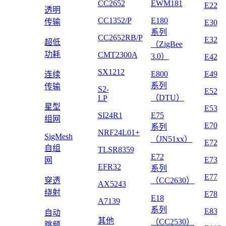
CC2652
EWM181
E22
透明
CC1352/P
E180
传输
E30
系列
CC2652RB/P
E32
超低
（ZigBee
功耗
CMT2300A
3.0）
E42
SX1212
E800
E49
连续
系列
传输
S2-
E52
（DTU）
LP
星型
E53
SI24R1
E75
组网
E70
系列
NRF24L01+
SigMesh
（JN51xx）
E72
自组
TLSR8359
E72
E73
网
EFR32
系列
E77
穿透
（CC2630）
AX5243
绕射
E78
E18
A7139
系列
E83
自动
其他
（CC2530）
跳频