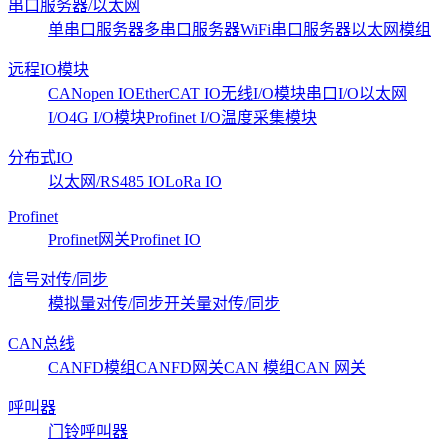
串口服务器/以太网
单串口服务器
多串口服务器
WiFi串口服务器
以太网模组
远程IO模块
CANopen IO
EtherCAT IO
无线I/O模块
串口I/O
以太网
I/O
4G I/O模块
Profinet I/O
温度采集模块
分布式IO
以太网/RS485 IO
LoRa IO
Profinet
Profinet网关
Profinet IO
信号对传/同步
模拟量对传/同步
开关量对传/同步
CAN总线
CANFD模组
CANFD网关
CAN 模组
CAN 网关
呼叫器
门铃呼叫器