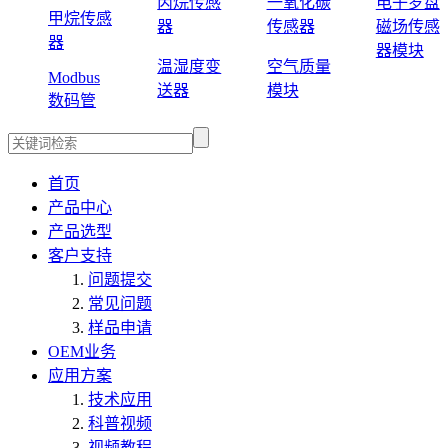
丙烷传感
一氧化碳
电子罗盘
甲烷传感
器
传感器
磁场传感
器
器模块
温湿度变
空气质量
Modbus
送器
模块
数码管
首页
产品中心
产品选型
客户支持
问题提交
常见问题
样品申请
OEM业务
应用方案
技术应用
科普视频
视频教程