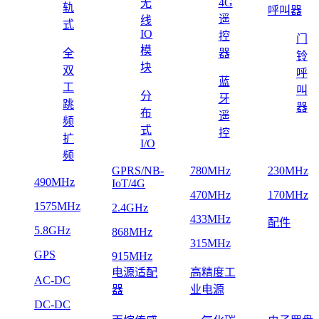
4G
无
轨
呼叫器
遥
线
式
IO
控
门
模
全
器
铃
块
双
呼
蓝
工
叫
分
牙
跳
器
布
遥
频
式
控
扩
I/O
频
GPRS/NB-
780MHz
230MHz
490MHz
IoT/4G
470MHz
170MHz
1575MHz
2.4GHz
433MHz
配件
5.8GHz
868MHz
315MHz
GPS
915MHz
电源适配
高精度工
AC-DC
器
业电源
DC-DC