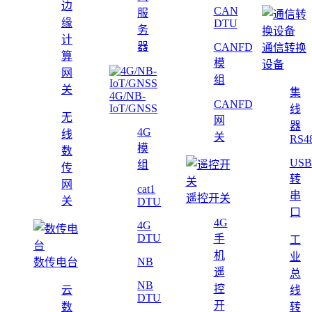
边
CAN
服
缘
DTU
务
计
器
CANFD
通信转换
算
模
设备
网
组
关
集
4G/NB-
CANFD
IoT/GNSS
线
无
网
器
4G
线
关
RS4
模
数
USB
组
传
转
网
cat1
串
遥控开关
关
DTU
口
4G
4G
DTU
手
工
机
业
NB
数传电台
遥
总
NB
控
云
线
DTU
开
数
转