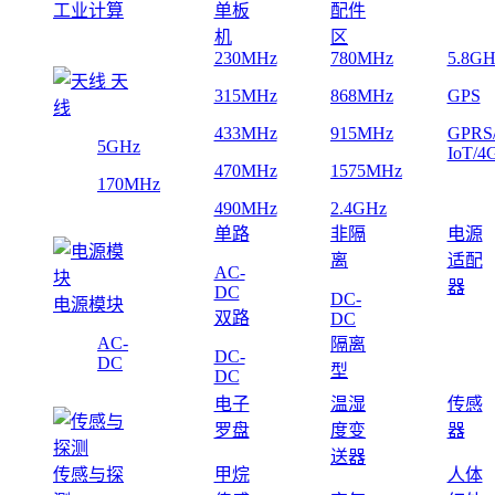
工业计算
单板
配件
机
区
230MHz
780MHz
5.8GH
天
315MHz
868MHz
GPS
线
433MHz
915MHz
GPRS
5GHz
IoT/4
470MHz
1575MHz
170MHz
490MHz
2.4GHz
单路
非隔
电源
离
适配
AC-
器
DC
DC-
电源模块
双路
DC
AC-
隔离
DC-
DC
型
DC
电子
温湿
传感
罗盘
度变
器
送器
传感与探
甲烷
人体