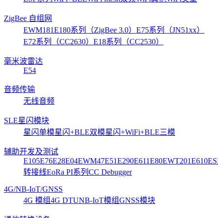
ZigBee 自组网
EWM181
E180系列（ZigBee 3.0）
E75系列（JN51xx）
E72系列（CC2630）
E18系列（CC2530）
毫米波雷达
E54
音频传输
无线音频
SLE星闪模块
星闪单模
星闪+BLE双模
星闪+WiFi+BLE三模
辅助开发及测试
E105
E76
E28
E04
EWM47
E51
E290
E611
E80
EWT201
E610
ES
转接线
EoRa PI系列
CC Debugger
4G/NB-IoT/GNSS
4G 模组
4G DTU
NB-IoT模组
GNSS模块