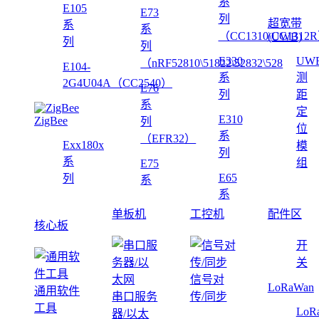
系
E105
E73
列
超宽带
系
系
（CC1310\CC1312
(UWB)
列
列
E330
UW
（nRF52810\51822\52832\528
E104-
系
测
2G4U04A（CC2540）
E76
列
距
系
定
E310
ZigBee
列
位
系
（EFR32）
Exx180x
模
列
系
组
E75
E65
列
系
系
单板机
工控机
配件区
核心板
开
关
信号对
LoRaWan
通用软件
串口服务
传/同步
工具
LoR
器/以太