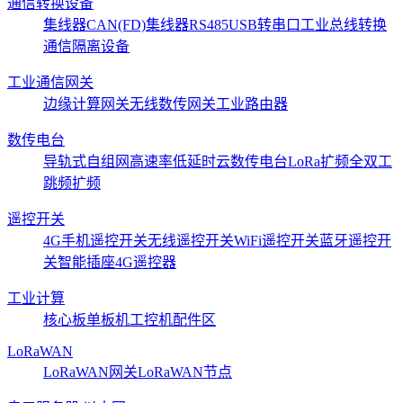
通信转换设备
集线器CAN(FD)
集线器RS485
USB转串口
工业总线转换
通信隔离设备
工业通信网关
边缘计算网关
无线数传网关
工业路由器
数传电台
导轨式
自组网
高速率低延时
云数传电台
LoRa扩频
全双工
跳频扩频
遥控开关
4G手机遥控开关
无线遥控开关
WiFi遥控开关
蓝牙遥控开
关
智能插座
4G遥控器
工业计算
核心板
单板机
工控机
配件区
LoRaWAN
LoRaWAN网关
LoRaWAN节点