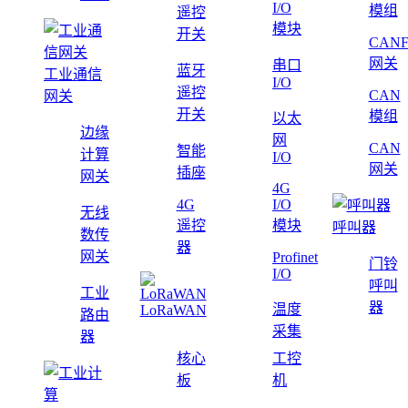
I/O
模组
遥控
模块
开关
CAN
网关
串口
蓝牙
工业通信
I/O
遥控
CAN
网关
开关
模组
以太
边缘
网
CAN
智能
计算
I/O
网关
插座
网关
4G
4G
I/O
无线
遥控
模块
呼叫器
数传
器
网关
Profinet
门铃
I/O
呼叫
工业
器
温度
LoRaWAN
路由
采集
器
核心
工控
板
机