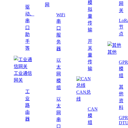
模
网
网
驱
拟
关
动、
WiFi
量
LoR
串
串
传
节
口
口
输
点
助
服
手
开
务
等
关
器
其他
量
以
传
GPR
太
输
模
工业通信
网
组
网关
模
其
组
工
CAN总
他
业
以
线
资
路
太
料
CAN
由
网
模
GPR
器
串
组
DT
口