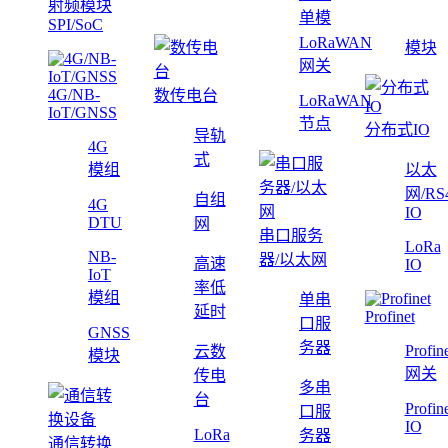
射频模块
单模
SPI/SoC
LoRaWAN
模块
网关
4G/NB-
数传电台
LoRaWAN
IoT/GNSS
节点
分布式IO
导轨
4G
式
模组
以太
网/RS
自组
4G
IO
DTU
网
串口服务
LoRa
NB-
器/以太网
高速
IO
IoT
率低
模组
单串
延时
Profinet
口服
GNSS
务器
Profin
云数
模块
网关
传电
多串
台
Profin
口服
IO
LoRa
务器
通信转换