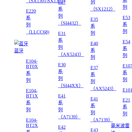
系
（SX1301\SX1302)
列
E27
列
系
（SX1212）
E220
列
E53
系
E35
（SI4432）
系
列
系
列
（LLCC68)
列
E31
系
E54
E40
列
系
系
蓝牙
（AX5243）
列
列
E104-
E30
E10
BT0X
E37
系
系
系
系
列
列
列
列
（SI44XX）
（AX5243）
E10
E104-
BT1X
E41
E41
E21
系
系
系
系
列
列
列
列
（A7139）
（A7139）
E104-
BT2X
毫米波雷
E42
E43