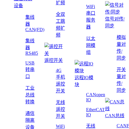
扩频
设备
WiFi
串口
全双
集线
信号对传/
服务
工跳
器
同步
器
频扩
CAN(FD)
频
模拟
以太
集线
量对
网模
器
传/
组
RS485
同步
遥控开关
USB
转串
开关
4G
口
量对
手机
远程IO模
传/
遥控
块
工业
同步
开关
CANopen
总线
IO
转换
无线
遥控
EtherCAT
通信
IO
CAN总线
开关
隔离
CAN
无线
WiFi
设备