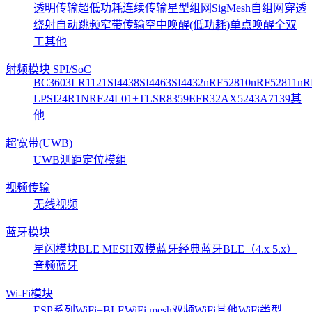
透明传输
超低功耗
连续传输
星型组网
SigMesh自组网
穿透
绕射
自动跳频
窄带传输
空中唤醒(低功耗)
单点唤醒
全双
工
其他
射频模块 SPI/SoC
BC3603
LR1121
SI4438
SI4463
SI4432
nRF52810
nRF52811
nR
LP
SI24R1
NRF24L01+
TLSR8359
EFR32
AX5243
A7139
其
他
超宽带(UWB)
UWB测距定位模组
视频传输
无线视频
蓝牙模块
星闪模块
BLE MESH
双模蓝牙
经典蓝牙
BLE（4.x 5.x）
音频蓝牙
Wi-Fi模块
ESP系列
WiFi+BLE
WiFi mesh
双频WiFi
其他WiFi类型