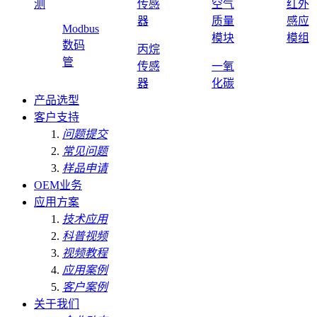
测
传感
空气
红外
器
质量
感应
Modbus
模块
模组
数码
丙烷
管
传感
一氧
器
化碳
产品选型
客户支持
问题提交
常见问题
样品申请
OEM业务
应用方案
技术应用
科普视频
视频教程
应用案例
客户案例
关于我们