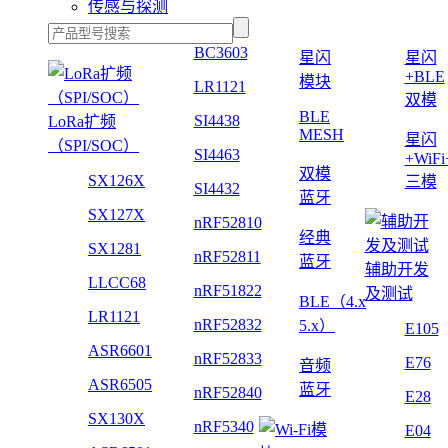
传感与探测
BC3603
星闪
星闪
+BLE
模块
LR1121
双模
BLE
SI4438
LoRa扩频
MESH
星闪
（SPI/SOC）
SI4463
+WiF
双模
SX126X
三模
SI4432
蓝牙
SX127X
nRF52810
经典
SX1281
nRF52811
蓝牙
辅助开发
LLCC68
nRF51822
及测试
BLE（4.x
LR1121
nRF52832
5.x）
E105
ASR6601
nRF52833
E76
音频
ASR6505
蓝牙
nRF52840
E28
SX130X
nRF5340
E04