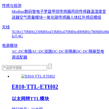
传感与探测
Modbus数码管
电子罗盘
甲烷传感器
丙烷传感器
温湿度变
送器
空气质量模块
一氧化碳传感器
人体红外感应模组
天线
5GHz
170MHz
230MHz
433MHz
470MHz
490MHz
780MHz
86
IoT/4G
电源模块
AC-DC单路
AC-DC双路
DC-DC非隔离
DC-DC隔离型
电
源适配器
E810-TTL-ETH02
以太网转TTL模块