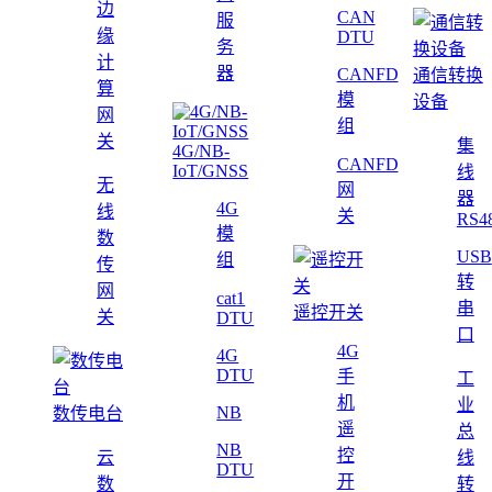
边
CAN
服
缘
DTU
务
计
器
CANFD
通信转换
算
模
设备
网
组
关
集
4G/NB-
CANFD
IoT/GNSS
线
无
网
器
4G
线
关
RS4
模
数
USB
组
传
转
网
cat1
串
遥控开关
关
DTU
口
4G
4G
DTU
手
工
机
业
NB
数传电台
遥
总
NB
控
云
线
DTU
开
数
转