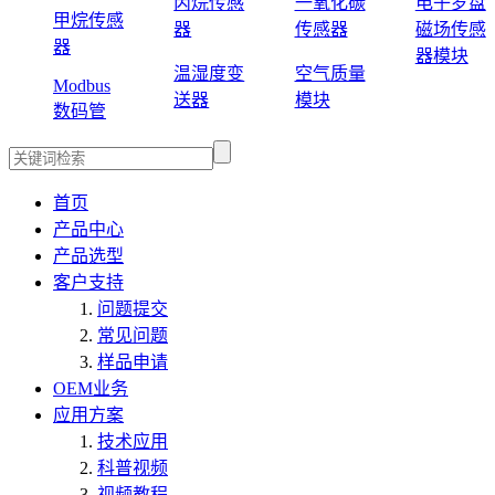
丙烷传感
一氧化碳
电子罗盘
甲烷传感
器
传感器
磁场传感
器
器模块
温湿度变
空气质量
Modbus
送器
模块
数码管
首页
产品中心
产品选型
客户支持
问题提交
常见问题
样品申请
OEM业务
应用方案
技术应用
科普视频
视频教程