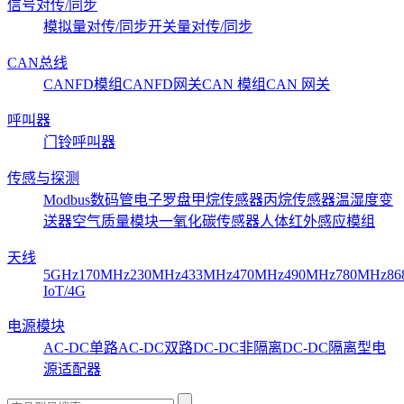
信号对传/同步
模拟量对传/同步
开关量对传/同步
CAN总线
CANFD模组
CANFD网关
CAN 模组
CAN 网关
呼叫器
门铃呼叫器
传感与探测
Modbus数码管
电子罗盘
甲烷传感器
丙烷传感器
温湿度变
送器
空气质量模块
一氧化碳传感器
人体红外感应模组
天线
5GHz
170MHz
230MHz
433MHz
470MHz
490MHz
780MHz
86
IoT/4G
电源模块
AC-DC单路
AC-DC双路
DC-DC非隔离
DC-DC隔离型
电
源适配器