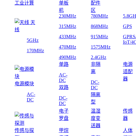
工业计算
单板
配件
机
区
230MHz
780MHz
5.8GH
天
315MHz
868MHz
GPS
线
433MHz
915MHz
GPRS
5GHz
IoT/4
470MHz
1575MHz
170MHz
490MHz
2.4GHz
单路
非隔
电源
离
适配
AC-
器
DC
DC-
电源模块
双路
DC
AC-
隔离
DC-
DC
型
DC
电子
温湿
传感
罗盘
度变
器
送器
传感与探
甲烷
人体