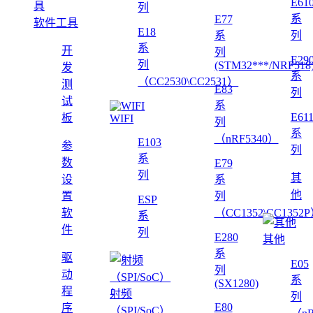
E61
列
系
E77
软件工具
E18
系
列
系
开
列
E29
列
(STM32***/NRF518
发
系
（CC2530\CC2531）
测
E83
列
试
系
E61
板
WIFI
列
系
（nRF5340）
E103
参
列
系
数
E79
列
其
设
系
他
置
列
ESP
软
（CC1352\CC1352
系
件
列
E280
其他
系
驱
E05
列
动
系
(SX1280)
程
射频
列
E80
序
（SPI/SoC）