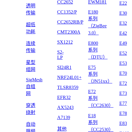
CC2652
EWM181
E22
透明
CC1352/P
E180
传输
E30
系列
CC2652RB/P
E32
超低
（ZigBee
功耗
CMT2300A
3.0）
E42
SX1212
E800
E49
连续
系列
传输
S2-
E52
（DTU）
LP
星型
E53
SI24R1
E75
组网
E70
系列
NRF24L01+
SigMesh
（JN51xx）
E72
自组
TLSR8359
E72
E73
网
EFR32
系列
E77
穿透
（CC2630）
AX5243
绕射
E78
E18
A7139
系列
E83
自动
其他
（CC2530）
跳频