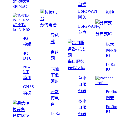
射频模块
单模
SPI/SoC
LoRaWAN
模块
网关
4G/NB-
数传电台
LoRaWAN
IoT/GNSS
节点
分布式IO
导轨
4G
式
模组
以太
网/RS
自组
4G
IO
DTU
网
串口服务
LoRa
NB-
器/以太网
高速
IO
IoT
率低
模组
单串
延时
Profinet
口服
GNSS
务器
Profin
云数
模块
网关
传电
多串
台
Profin
口服
IO
LoRa
务器
通信转换