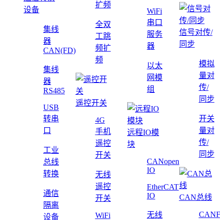
扩频
设备
WiFi
串口
全双
集线
信号对传/
服务
工跳
器
同步
器
频扩
CAN(FD)
频
模拟
以太
集线
量对
网模
器
传/
组
RS485
同步
遥控开关
USB
转串
开关
4G
口
量对
手机
远程IO模
传/
遥控
块
工业
同步
开关
CANopen
总线
IO
转换
无线
遥控
EtherCAT
通信
IO
CAN总线
开关
隔离
CAN
无线
WiFi
设备