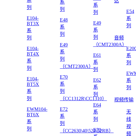
系
达
系
系
列
列
E54
列
E104-
系
E48
E49
BT3X
列
系
系
系
列
列
列
音频
（CMT2300A）
E49
E104-
E20
系
BT4X
E61
系
列
系
系
列
（CMT2300A）
列
列
EWM
E70
E104-
E62
系
系
BT5X
系
列
系
列
列
列
（CC1312R\CC1310）
视频传输
E64
EWM104-
E72
系
无
BT6X
系
列
线
系
列
视
列
E70
（CC2630\40\52P\52RB）
频