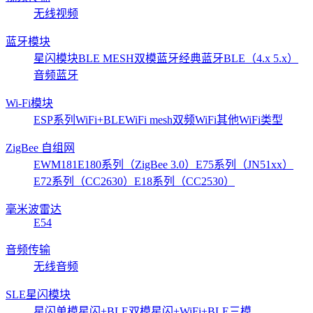
无线视频
蓝牙模块
星闪模块
BLE MESH
双模蓝牙
经典蓝牙
BLE（4.x 5.x）
音频蓝牙
Wi-Fi模块
ESP系列
WiFi+BLE
WiFi mesh
双频WiFi
其他WiFi类型
ZigBee 自组网
EWM181
E180系列（ZigBee 3.0）
E75系列（JN51xx）
E72系列（CC2630）
E18系列（CC2530）
毫米波雷达
E54
音频传输
无线音频
SLE星闪模块
星闪单模
星闪+BLE双模
星闪+WiFi+BLE三模