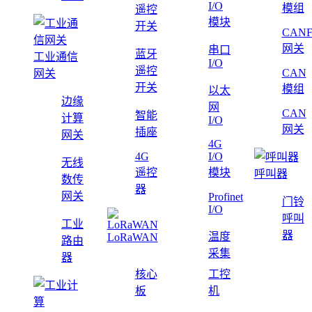
I/O
模组
遥控
模块
开关
CAN
网关
串口
蓝牙
工业通信
I/O
遥控
CAN
网关
开关
模组
以太
边缘
网
CAN
智能
计算
I/O
网关
插座
网关
4G
4G
I/O
无线
遥控
模块
呼叫器
数传
器
网关
Profinet
门铃
I/O
呼叫
工业
器
温度
LoRaWAN
路由
采集
器
核心
工控
板
机