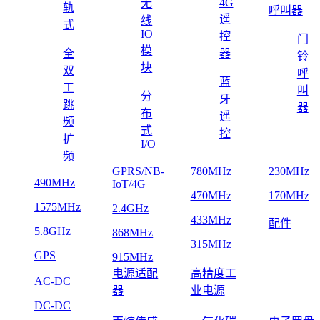
4G
无
轨
呼叫器
遥
线
式
IO
控
门
模
全
器
铃
块
双
呼
蓝
工
叫
分
牙
跳
器
布
遥
频
式
控
扩
I/O
频
GPRS/NB-
780MHz
230MHz
490MHz
IoT/4G
470MHz
170MHz
1575MHz
2.4GHz
433MHz
配件
5.8GHz
868MHz
315MHz
GPS
915MHz
电源适配
高精度工
AC-DC
器
业电源
DC-DC