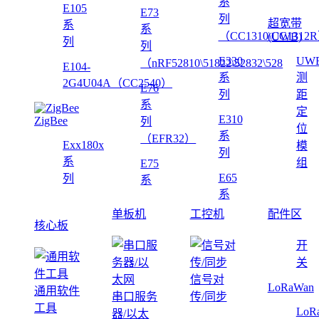
系
E105
E73
列
超宽带
系
系
（CC1310\CC1312
(UWB)
列
列
E330
UW
（nRF52810\51822\52832\528
E104-
系
测
2G4U04A（CC2540）
E76
列
距
系
定
E310
ZigBee
列
位
系
（EFR32）
Exx180x
模
列
系
组
E75
E65
列
系
系
单板机
工控机
配件区
核心板
开
关
信号对
LoRaWan
通用软件
串口服务
传/同步
工具
LoR
器/以太