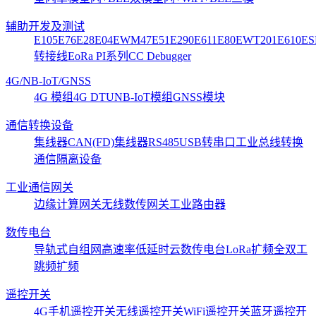
辅助开发及测试
E105
E76
E28
E04
EWM47
E51
E290
E611
E80
EWT201
E610
ES
转接线
EoRa PI系列
CC Debugger
4G/NB-IoT/GNSS
4G 模组
4G DTU
NB-IoT模组
GNSS模块
通信转换设备
集线器CAN(FD)
集线器RS485
USB转串口
工业总线转换
通信隔离设备
工业通信网关
边缘计算网关
无线数传网关
工业路由器
数传电台
导轨式
自组网
高速率低延时
云数传电台
LoRa扩频
全双工
跳频扩频
遥控开关
4G手机遥控开关
无线遥控开关
WiFi遥控开关
蓝牙遥控开