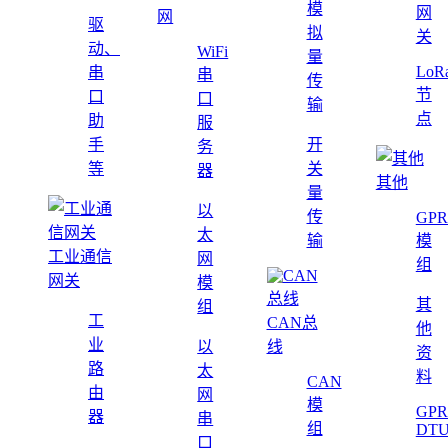
模
网
网
驱
拟
关
动、
WiFi
量
LoR
串
串
传
节
口
口
输
点
助
服
手
开
务
等
关
器
其他
量
以
传
GPR
太
输
模
工业通信
网
组
网关
模
其
组
工
CAN总
他
业
以
线
资
路
太
料
CAN
由
网
模
GPR
器
串
组
DT
口