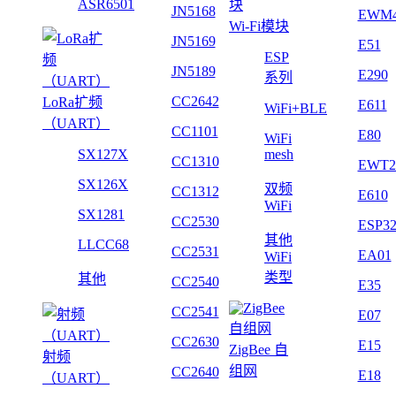
ASR6501
JN5168
EWM
Wi-Fi模块
JN5169
E51
ESP
JN5189
E290
系列
CC2642
LoRa扩频
E611
WiFi+BLE
（UART）
CC1101
E80
WiFi
SX127X
mesh
CC1310
EWT2
SX126X
双频
CC1312
E610
WiFi
SX1281
CC2530
ESP3
其他
LLCC68
CC2531
EA01
WiFi
类型
其他
CC2540
E35
CC2541
E07
CC2630
E15
ZigBee 自
射频
组网
CC2640
E18
（UART）