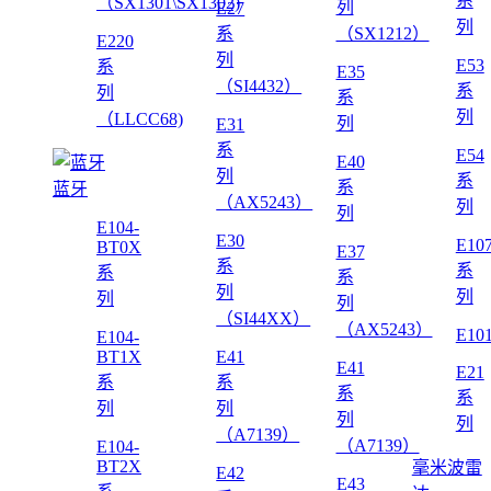
系
（SX1301\SX1302)
列
E27
列
系
（SX1212）
E220
列
E53
系
E35
（SI4432）
系
列
系
列
（LLCC68)
列
E31
系
E54
E40
列
系
系
蓝牙
（AX5243）
列
列
E104-
E30
E10
BT0X
E37
系
系
系
系
列
列
列
列
（SI44XX）
（AX5243）
E10
E104-
BT1X
E41
E41
E21
系
系
系
系
列
列
列
列
（A7139）
（A7139）
E104-
BT2X
毫米波雷
E42
E43