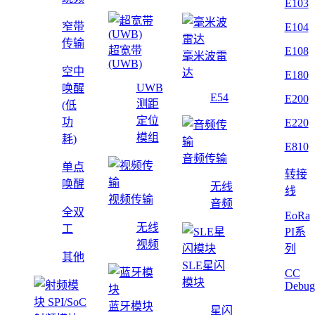
E103
窄带
E104
传输
超宽带
E108
毫米波雷
(UWB)
空中
达
E180
UWB
唤醒
E54
E200
测距
(低
定位
功
E220
模组
耗)
E810
音频传输
单点
转接
唤醒
无线
线
视频传输
音频
全双
EoRa
无线
工
PI系
视频
列
其他
SLE星闪
CC
模块
Debug
蓝牙模块
星闪