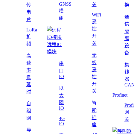
GNSS
关
传
换
模
电
WiFi
通
组
台
遥
信
控
LoRa
隔
开
扩
离
关
频
远程IO
设
模块
备
无
高
线
速
串
集
遥
率
口
线
IO
控
低
器
开
延
CAN
以
关
时
Profinet
太
网
智
自
Profi
IO
能
组
网
插
网
4G
关
IO
座
导