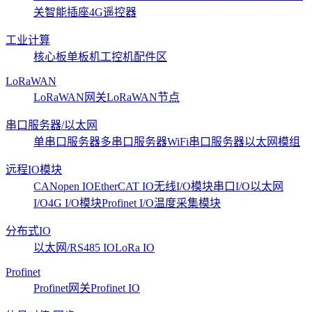
关
智能插座
4G遥控器
工业计算
核心板
单板机
工控机
配件区
LoRaWAN
LoRaWAN网关
LoRaWAN节点
串口服务器/以太网
单串口服务器
多串口服务器
WiFi串口服务器
以太网模组
远程IO模块
CANopen IO
EtherCAT IO
无线I/O模块
串口I/O
以太网
I/O
4G I/O模块
Profinet I/O
温度采集模块
分布式IO
以太网/RS485 IO
LoRa IO
Profinet
Profinet网关
Profinet IO