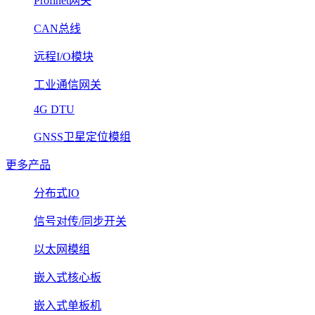
Profinet网关
CAN总线
远程I/O模块
工业通信网关
4G DTU
GNSS卫星定位模组
更多产品
分布式IO
信号对传/同步开关
以太网模组
嵌入式核心板
嵌入式单板机