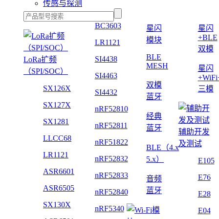
传感与探测
BC3603
星闪
星闪
+BLE
模块
LR1121
双模
BLE
SI4438
LoRa扩频
MESH
星闪
（SPI/SOC）
SI4463
+WiF
双模
SX126X
三模
SI4432
蓝牙
SX127X
nRF52810
经典
SX1281
nRF52811
蓝牙
辅助开发
LLCC68
nRF51822
及测试
BLE（4.x
LR1121
nRF52832
5.x）
E105
ASR6601
nRF52833
E76
音频
ASR6505
蓝牙
nRF52840
E28
SX130X
nRF5340
E04