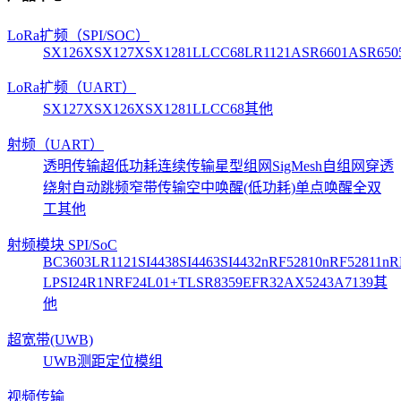
LoRa扩频（SPI/SOC）
SX126X
SX127X
SX1281
LLCC68
LR1121
ASR6601
ASR650
LoRa扩频（UART）
SX127X
SX126X
SX1281
LLCC68
其他
射频（UART）
透明传输
超低功耗
连续传输
星型组网
SigMesh自组网
穿透
绕射
自动跳频
窄带传输
空中唤醒(低功耗)
单点唤醒
全双
工
其他
射频模块 SPI/SoC
BC3603
LR1121
SI4438
SI4463
SI4432
nRF52810
nRF52811
nR
LP
SI24R1
NRF24L01+
TLSR8359
EFR32
AX5243
A7139
其
他
超宽带(UWB)
UWB测距定位模组
视频传输