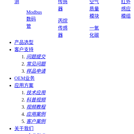
测
传感
空气
红外
器
质量
感应
Modbus
模块
模组
数码
丙烷
管
传感
一氧
器
化碳
产品选型
客户支持
问题提交
常见问题
样品申请
OEM业务
应用方案
技术应用
科普视频
视频教程
应用案例
客户案例
关于我们